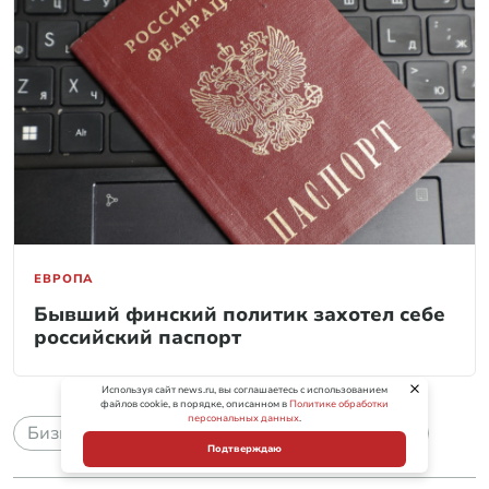
ЕВРОПА
Бывший финский политик захотел себе
российский паспорт
Используя сайт news.ru, вы соглашаетесь с использованием
файлов cookie, в порядке, описанном в
Политике обработки
персональных данных
.
Бизнес
гражданство РФ
Россия
СВО
Подтверждаю