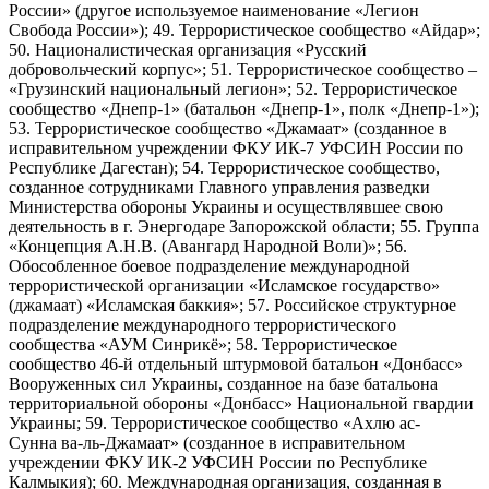
России» (другое используемое наименование «Легион
Свобода России»); 49. Террористическое сообщество «Айдар»;
50. Националистическая организация «Русский
добровольческий корпус»; 51. Террористическое сообщество –
«Грузинский национальный легион»; 52. Террористическое
сообщество «Днепр-1» (батальон «Днепр-1», полк «Днепр-1»);
53. Террористическое сообщество «Джамаат» (созданное в
исправительном учреждении ФКУ ИК-7 УФСИН России по
Республике Дагестан); 54. Террористическое сообщество,
созданное сотрудниками Главного управления разведки
Министерства обороны Украины и осуществлявшее свою
деятельность в г. Энергодаре Запорожской области; 55. Группа
«Концепция А.Н.В. (Авангард Народной Воли)»; 56.
Обособленное боевое подразделение международной
террористической организации «Исламское государство»
(джамаат) «Исламская баккия»; 57. Российское структурное
подразделение международного террористического
сообщества «АУМ Синрикё»; 58. Террористическое
сообщество 46-й отдельный штурмовой батальон «Донбасс»
Вооруженных сил Украины, созданное на базе батальона
территориальной обороны «Донбасс» Национальной гвардии
Украины; 59. Террористическое сообщество «Ахлю ас-
Сунна ва-ль-Джамаат» (созданное в исправительном
учреждении ФКУ ИК-2 УФСИН России по Республике
Калмыкия); 60. Международная организация, созданная в