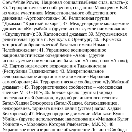
Crew/White Power, Национал-социализм/Белая сила, власть»);
35. Террористическое сообщество, созданное Мальцевым В.В.
из числа участников Межрегионального общественного
движения «Артподготовка»; 36. Религиозная группа
“Джамаат “Красный пахарь”; 37. Международное молодежное
движение «Колумбайн» (другое используемое наименование
«Скулшутинг»); 38. Хатлонский джамаат; 39. Мусульманская
религиозная группа п. Кушкуль г. Оренбург; 40. «Крымско-
татарский добровольческий батальон имени Номана
Челебиджихана»; 41. Украинское военизированное
националистическое объединение «Азов» (другие
используемые наименования: батальон «Азов», полк «Азов»);
42. Партия исламского возрождения Таджикистана
(Республика Таджикистан); 43. Межрегиональное
леворадикальное анархистское движение «Народная
самооборона»; 44. Террористическое сообщество «Дуббайский
джамаат»; 45. Террористическое сообщество – «московская
ячейка» МТО «ИГ»; 46. Боевое крыло группы (вирда)
последователей (мюидов, мурдов) религиозного течения
Батал-Хаджи Белхороева (Батал-Хаджи, баталхаджинцев,
белхороевцев, тариката шейха овлия (устаза) Батал-Хаджи
Белхороева); 47. Международное движение «Маньяки Культ
Убийц» (другие используемые наименования «Маньяки Культ
Убийств», «Молодёжь Которая Улыбается», М.К.У.); 48.
Украинское военизированное объединение Легион «Свобода