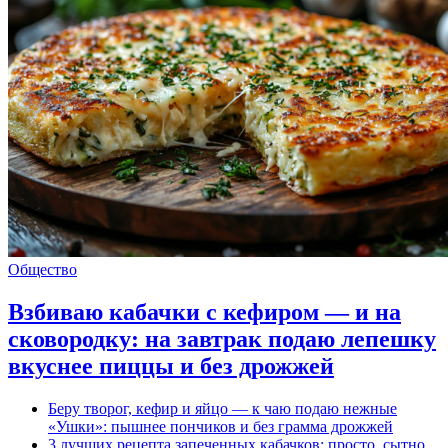
Общество
Взбиваю кабачки с кефиром — и на
сковородку: на завтрак подаю лепешку
вкуснее пиццы и без дрожжей
Беру творог, кефир и яйцо — к чаю подаю нежные
«Ушки»: пышнее пончиков и без грамма дрожжей
3 лучших рецепта запеченных кабачков: просто, сытно,