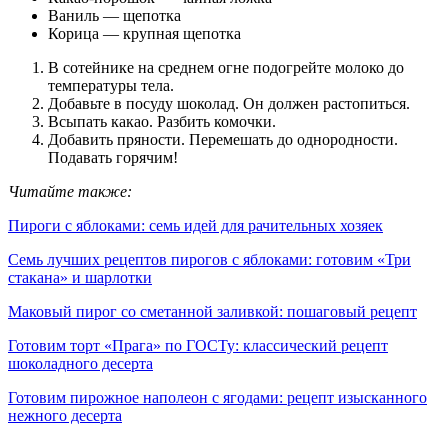
Ваниль — щепотка
Корица — крупная щепотка
В сотейнике на среднем огне подогрейте молоко до
температуры тела.
Добавьте в посуду шоколад. Он должен растопиться.
Всыпать какао. Разбить комочки.
Добавить пряности. Перемешать до однородности.
Подавать горячим!
Читайте также:
Пироги с яблоками: семь идей для рачительных хозяек
Семь лучших рецептов пирогов с яблоками: готовим «Три
стакана» и шарлотки
Маковый пирог со сметанной заливкой: пошаговый рецепт
Готовим торт «Прага» по ГОСТу: классический рецепт
шоколадного десерта
Готовим пирожное наполеон с ягодами: рецепт изысканного
нежного десерта