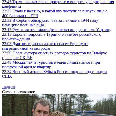
23:45
Трамп высказался о прогрессе в вопросе урегулирования
конфликта
23:33
Стало известно, в какой вуз поступила выпускница с
400 баллами по ЕГЭ
23:32
В Сербии обнаружили затопленные в 1944 году
немецкие военные суда
23:15
Румыния отказалась финансово поддерживать Украину
23:13
Европа попросила Турцию о газе без российского
происхождения
23:03
Дмитриев рассказал, кто спасет Европу от
миграционной катастрофы
22:50
Организатора опасных походов туристов на Эльбрус
проверит СК РФ
22:48
Москвичей и туристов начали лишать залога при
посуточной аренде квартир
22:34
Военный атташе Кубы в России подпал под санкции
США
Дальше
Самое популярное