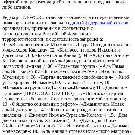
офертой или рекомендацией к покупке или продаже каких-
либо активов.
Редакция NEWS.RU отдельно указывает, что перечисленные
ниже организации включены в
единый федеральный список
организаций, признанных в соответствии с
законодательством Российской Федерации
террористическими, их деятельность запрещена:
01. «Высший военный Маджлисуль Шура Объединенных сил
моджахедов Кавказа»; 02. «Конгресс народов Ичкерии и
Дагестана»; 03. «База» («Аль-Каида»); 04. «Асбат аль-Ансар»;
5. «Священная война» («Аль-Джихад» или «Египетский
исламский джихад»); 06. «Исламская группа» («Аль-Гамаа
аль-Исламия»); 07. «Братья-мусульмане» («Аль-Ихван аль-
Муслимун»); 08. «Партия исламского освобождения» («Хизб
ут-Тахрир аль-Ислами»); 09. «Лашкар-И-Тайба»; 10.
«Исламская группа» («Джамаат-и-Ислами»); 11. «Движение
Талибан» [ПРИОСТАНОВЛЕНО]; 12. «Исламская партия
Туркестана» (бывшее «Исламское движение Узбекистана»);
13. «Общество социальных реформ» («Джамият аль-Ислах
аль-Иджтимаи»); 14. «Общество возрождения исламского
наследия» («Джамият Ихья ат-Тураз аль-Ислами»); 15. «Дом
двух святых» («Аль-Харамейн»); 16. «Джунд аш-Шам»
(Войско Великой Сирии); 17. «Исламский джихад – Джамаат
моджахедов»; 18. «Аль-Каида в странах исламского Магриба»;