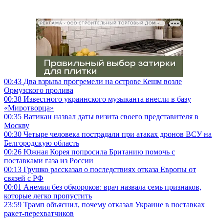
РЕКЛАМА • ООО СТРОИТЕЛЬНЫЙ ТОРГОВЫЙ ДОМ «ПЕТРОВИЧ», ИНН 7802348846
00:43
Два взрыва прогремели на острове Кешм возле
Ормузского пролива
00:38
Известного украинского музыканта внесли в базу
«Миротворца»
00:35
Ватикан назвал даты визита своего представителя в
Москву
00:30
Четыре человека пострадали при атаках дронов ВСУ на
Белгородскую область
00:26
Южная Корея попросила Британию помочь с
поставками газа из России
00:13
Грушко рассказал о последствиях отказа Европы от
связей с РФ
00:01
Анемия без обмороков: врач назвала семь признаков,
которые легко пропустить
23:59
Трамп объяснил, почему отказал Украине в поставках
ракет-перехватчиков