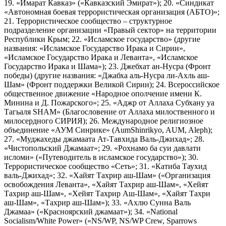
19. «Имарат Кавказ» («Кавказский Эмират»); 20. «Синдикат
«Автономная боевая террористическая организация (АБТО)»;
21. Террористическое сообщество – структурное
подразделение организации «Правый сектор» на территории
Республики Крым; 22. «Исламское государство» (другие
названия: «Исламское Государство Ирака и Сирии»,
«Исламское Государство Ирака и Леванта», «Исламское
Государство Ирака и Шама»); 23. Джебхат ан-Нусра (Фронт
победы) (другие названия: «Джабха аль-Нусра ли-Ахль аш-
Шам» (Фронт поддержки Великой Сирии); 24. Всероссийское
общественное движение «Народное ополчение имени К.
Минина и Д. Пожарского»; 25. «Аджр от Аллаха Субхану уа
Тагьаля SHAM» (Благословение от Аллаха милоственного и
милосердного СИРИЯ); 26. Международное религиозное
объединение «АУМ Синрике» (AumShinrikyo, AUM, Aleph);
27. «Муджахеды джамаата Ат-Тавхида Валь-Джихад»; 28.
«Чистопольский Джамаат»; 29. «Рохнамо ба суи давлати
исломи» («Путеводитель в исламское государство»); 30.
Террористическое сообщество «Сеть»; 31. «Катиба Таухид
валь-Джихад»; 32. «Хайят Тахрир аш-Шам» («Организация
освобождения Леванта», «Хайят Тахрир аш-Шам», «Хейят
Тахрир аш-Шам», «Хейят Тахрир Аш-Шам», «Хайят Тахри
аш-Шам», «Тахрир аш-Шам»); 33. «Ахлю Сунна Валь
Джамаа» («Красноярский джамаат»); 34. «National
Socialism/White Power» («NS/WP, NS/WP Crew, Sparrows