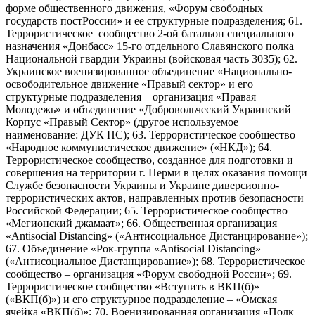
форме общественного движения, «Форум свободных
государств постРоссии» и ее структурные подразделения; 61.
Террористическое сообщество 2-ой батальон специального
назначения «Донбасс» 15-го отдельного Славянского полка
Национальной гвардии Украины (войсковая часть 3035); 62.
Украинское военизированное объединение «Национально-
освободительное движение «Правый сектор» и его
структурные подразделения – организация «Правая
Молодежь» и объединение «Добровольческий Украинский
Корпус «Правый Сектор» (другое используемое
наименование: ДУК ПС); 63. Террористическое сообщество
«Народное коммунистическое движение» («НКД»); 64.
Террористическое сообщество, созданное для подготовки и
совершения на территории г. Перми в целях оказания помощи
Службе безопасности Украины и Украине диверсионно-
террористических актов, направленных против безопасности
Российской Федерации; 65. Террористическое сообщество
«Мегионский джамаат»; 66. Общественная организация
«Antisocial Distancing» («Антисоциальное Дистанцирование»);
67. Объединение «Рок-группа «Antisocial Distancing»
(«Антисоциальное Дистанцирование»); 68. Террористическое
сообщество – организация «Форум свободной России»; 69.
Террористическое сообщество «Вступить в ВКП(б)»
(«ВКП(б)») и его структурное подразделение – «Омская
ячейка «ВКП(б)»; 70. Военизированная организация «Полк