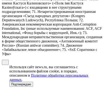
имени Кастуся Калиновского» («Полк iмя Кастуся
Калiноўскага») с входящими в нее структурными
подразделениями; 71. Незарегистрированная иностранная
организация «Съезд народных депутатов» (Kongres
Deputowanych Ludowych), Республика Польша; 72.
Американская некоммерческая корпорация Anti-Corruption
Foundation, Inc (иные используемые наименования: ACF, ACF
international, «Фонд борьбы с коррупцией, Инк.»); 73.
Международная неправительственная организация, созданная
в форме общественного движения, «Антивоенный комитет
России» (Russian antiwar committee); 74. Движение
«Забайкальское левое объединение»; 75. «SxE Соратники с
Уфы»
Используя сайт news.ru, вы соглашаетесь с
использованием файлов cookie, в порядке,
описанном в
Политике обработки персональных
данных
.
Подтверждаю