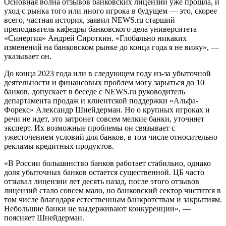
Основная волна отзывов банковских лицензий уже прошла, и
уход с рынка того или иного игрока в будущем — это, скорее
всего, частная история, заявил NEWS.ru старший
преподаватель кафедры банковского дела университета
«Синергия» Андрей Сироткин. «Глобально никаких
изменений на банковском рынке до конца года я не вижу», —
указывает он.
До конца 2023 года или в следующем году из-за убыточной
деятельности и финансовых проблем могу зарыться до 10
банков, допускает в беседе с NEWS.ru руководитель
департамента продаж и клиентской поддержки «Альфа-
Форекс» Александр Шнейдерман. Но о крупных игроках и
речи не идет, это затронет совсем мелкие банки, уточняет
эксперт. Их возможные проблемы он связывает с
ужесточением условий для банков, в том числе относительно
рекламы кредитных продуктов.
«В России большинство банков работает стабильно, однако
доля убыточных банков остается существенной. ЦБ часто
отзывал лицензии лет десять назад, после этого отзывов
лицензий стало совсем мало, но банковский сектор чистится в
том числе благодаря естественным банкротствам и закрытиям.
Небольшие банки не выдерживают конкуренции», —
поясняет Шнейдерман.