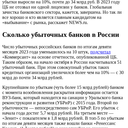
убытки выросли на 10%, почти до 34 млрд руб. В 2023 году
ЦБ не отозвал ни одной лицензии у банков. Глобальная
зачистка банковского сектора, кажется, завершена. Но так ли
все хорошо и кто является главным кандидатом на
«выбывание» с рынка, расскажет NEWS.ru.
Сколько убыточных банков в России
Число убыточных российских банков по итогам девяти
месяцев 2023 года уменьшилось на 10 штук,
подсчитал
«Коммерсант» на основе отчетности, опубликованной ЦБ.
Таким образом, на начало октября в России насчитывался 51
убыточный банк. При этом совокупный убыток таких
кредитных организаций увеличился более чем на 10% — с 30
млрд до почти 34 млрд рублей.
Крупнейшим по убыткам (чуть более 15 млрд рублей) банком
с момента возобновления раскрытия информации остается
ВУЗ-банк, который находится на санации у Уральского банка
реконструкции и развития (УБРиР) с 2015 года. Второй по
убыточности — непосредственно сам УБРиР. Его убыток с
начала года достиг 5,7 млрд рублей. На третьем месте —
«Зенит» с показателем в 1,8 млрд рублей. В топ-5 по убыткам
по итогам девяти месяцев также вошли банки «Ренессанс