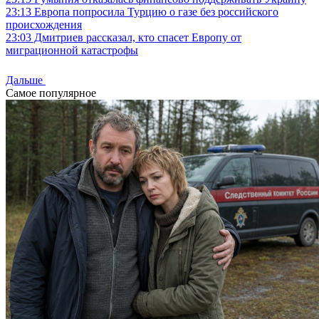
23:13
Европа попросила Турцию о газе без российского
происхождения
23:03
Дмитриев рассказал, кто спасет Европу от
миграционной катастрофы
Дальше
Самое популярное