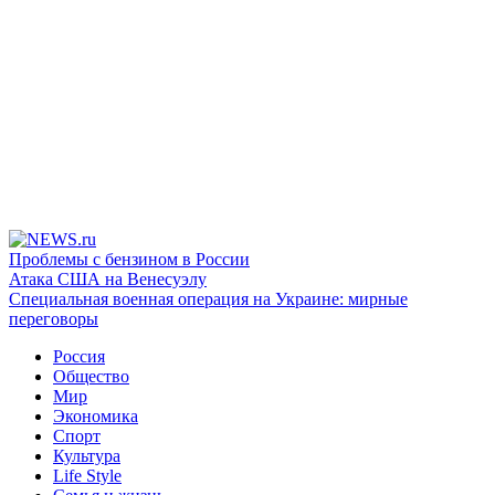
Проблемы с бензином в России
Атака США на Венесуэлу
Специальная военная операция на Украине: мирные
переговоры
Россия
Общество
Мир
Экономика
Спорт
Культура
Life Style