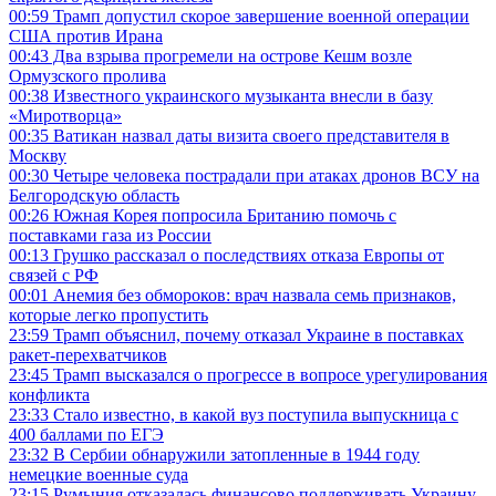
00:59
Трамп допустил скорое завершение военной операции
США против Ирана
00:43
Два взрыва прогремели на острове Кешм возле
Ормузского пролива
00:38
Известного украинского музыканта внесли в базу
«Миротворца»
00:35
Ватикан назвал даты визита своего представителя в
Москву
00:30
Четыре человека пострадали при атаках дронов ВСУ на
Белгородскую область
00:26
Южная Корея попросила Британию помочь с
поставками газа из России
00:13
Грушко рассказал о последствиях отказа Европы от
связей с РФ
00:01
Анемия без обмороков: врач назвала семь признаков,
которые легко пропустить
23:59
Трамп объяснил, почему отказал Украине в поставках
ракет-перехватчиков
23:45
Трамп высказался о прогрессе в вопросе урегулирования
конфликта
23:33
Стало известно, в какой вуз поступила выпускница с
400 баллами по ЕГЭ
23:32
В Сербии обнаружили затопленные в 1944 году
немецкие военные суда
23:15
Румыния отказалась финансово поддерживать Украину