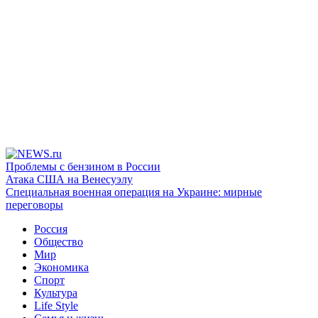
Проблемы с бензином в России
Атака США на Венесуэлу
Специальная военная операция на Украине: мирные
переговоры
Россия
Общество
Мир
Экономика
Спорт
Культура
Life Style