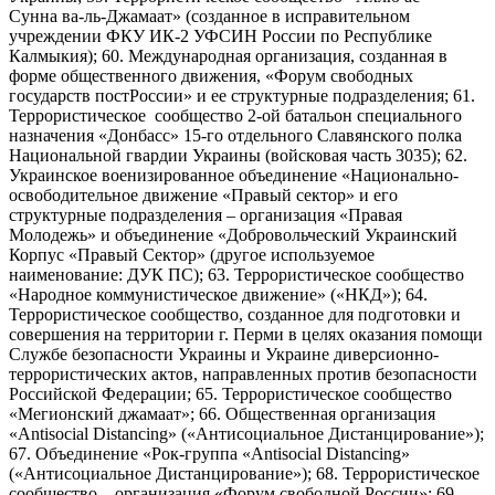
Сунна ва-ль-Джамаат» (созданное в исправительном
учреждении ФКУ ИК-2 УФСИН России по Республике
Калмыкия); 60. Международная организация, созданная в
форме общественного движения, «Форум свободных
государств постРоссии» и ее структурные подразделения; 61.
Террористическое сообщество 2-ой батальон специального
назначения «Донбасс» 15-го отдельного Славянского полка
Национальной гвардии Украины (войсковая часть 3035); 62.
Украинское военизированное объединение «Национально-
освободительное движение «Правый сектор» и его
структурные подразделения – организация «Правая
Молодежь» и объединение «Добровольческий Украинский
Корпус «Правый Сектор» (другое используемое
наименование: ДУК ПС); 63. Террористическое сообщество
«Народное коммунистическое движение» («НКД»); 64.
Террористическое сообщество, созданное для подготовки и
совершения на территории г. Перми в целях оказания помощи
Службе безопасности Украины и Украине диверсионно-
террористических актов, направленных против безопасности
Российской Федерации; 65. Террористическое сообщество
«Мегионский джамаат»; 66. Общественная организация
«Antisocial Distancing» («Антисоциальное Дистанцирование»);
67. Объединение «Рок-группа «Antisocial Distancing»
(«Антисоциальное Дистанцирование»); 68. Террористическое
сообщество – организация «Форум свободной России»; 69.