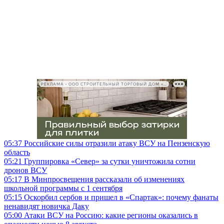
РЕКЛАМА • ООО СТРОИТЕЛЬНЫЙ ТОРГОВЫЙ ДОМ «ПЕТРОВИЧ», ИНН 7802348846
05:37
Российские силы отразили атаку ВСУ на Пензенскую
область
05:21
Группировка «Север» за сутки уничтожила сотни
дронов ВСУ
05:17
В Минпросвещения рассказали об изменениях
школьной программы с 1 сентября
05:15
Оскорбил сербов и пришел в «Спартак»: почему фанаты
ненавидят новичка Даку
05:00
Атаки ВСУ на Россию: какие регионы оказались в