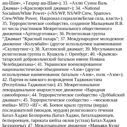
аш-Шам», «Тахрир аш-Шам»); 33. «Ахлю Сунна Валь
Джамаа» («Красноярский джамаат»); 34. «National
Socialism/White Power» («NS/WP, NS/WP Crew, Sparrows
Crew/White Power, Национал-социализм/Белая сила, власть»);
35. Террористическое сообщество, созданное Мальцевым В.В.
из числа участников Межрегионального общественного
движения «Артподготовка»; 36. Религиозная группа
“Джамаат “Красный пахарь”; 37. Международное молодежное
движение «Колумбайн» (другое используемое наименование
«Скулшутинг»); 38. Хатлонский джамаат; 39. Мусульманская
религиозная группа п. Кушкуль г. Оренбург; 40. «Крымско-
татарский добровольческий батальон имени Номана
Челебиджихана»; 41. Украинское военизированное
националистическое объединение «Азов» (другие
используемые наименования: батальон «Азов», полк «Азов»);
42. Партия исламского возрождения Таджикистана
(Республика Таджикистан); 43. Межрегиональное
леворадикальное анархистское движение «Народная
самооборона»; 44. Террористическое сообщество «Дуббайский
джамаат»; 45. Террористическое сообщество – «московская
ячейка» МТО «ИГ»; 46. Боевое крыло группы (вирда)
последователей (мюидов, мурдов) религиозного течения
Батал-Хаджи Белхороева (Батал-Хаджи, баталхаджинцев,
белхороевцев, тариката шейха овлия (устаза) Батал-Хаджи
Белхороева); 47. Международное движение «Маньяки Культ