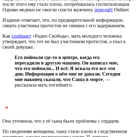
после этого ему стало плохо, потребовалась госпитализация.
Однако медики не смогли спасти мужчину,
передаёт
Onliner.
Издание отмечает, что, по предварительной информации,
смерть участника протестов не связана с его задержанием.
Как
сообщает
«Радио Свобода», мать молодого человека
утверждает, что тот не был участником протестов, а ехал к
своей девушке.
Его поймали где-то в центре, когда его
пересадили в другую машину. Он написал мне,
что его поймали... И всё. Я искала его все эти
дни. Информации о нём мне не давали. Сегодня
мне наконец сказали, что Саша в морге
, —
рассказала мать погибшего.
Она уточнила, что у её сына были проблемы с сердцем.
По сведениям женщины, сыну стало плохо в следственном
изоляторе, однако милиционеры сочли 25-летнего