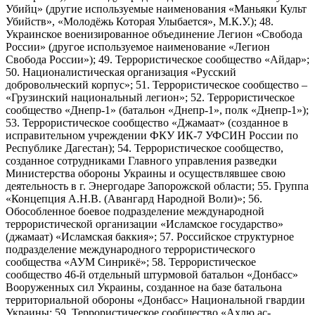
Убийц» (другие используемые наименования «Маньяки Культ
Убийств», «Молодёжь Которая Улыбается», М.К.У.); 48.
Украинское военизированное объединение Легион «Свобода
России» (другое используемое наименование «Легион
Свобода России»); 49. Террористическое сообщество «Айдар»;
50. Националистическая организация «Русский
добровольческий корпус»; 51. Террористическое сообщество –
«Грузинский национальный легион»; 52. Террористическое
сообщество «Днепр-1» (батальон «Днепр-1», полк «Днепр-1»);
53. Террористическое сообщество «Джамаат» (созданное в
исправительном учреждении ФКУ ИК-7 УФСИН России по
Республике Дагестан); 54. Террористическое сообщество,
созданное сотрудниками Главного управления разведки
Министерства обороны Украины и осуществлявшее свою
деятельность в г. Энергодаре Запорожской области; 55. Группа
«Концепция А.Н.В. (Авангард Народной Воли)»; 56.
Обособленное боевое подразделение международной
террористической организации «Исламское государство»
(джамаат) «Исламская баккия»; 57. Российское структурное
подразделение международного террористического
сообщества «АУМ Синрикё»; 58. Террористическое
сообщество 46-й отдельный штурмовой батальон «Донбасс»
Вооруженных сил Украины, созданное на базе батальона
территориальной обороны «Донбасс» Национальной гвардии
Украины; 59. Террористическое сообщество «Ахлю ас-