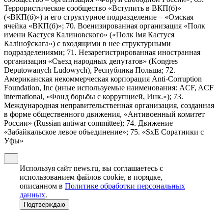
Террористическое сообщество «Вступить в ВКП(б)»
(«ВКП(б)») и его структурное подразделение – «Омская
ячейка «ВКП(б)»; 70. Военизированная организация «Полк
имени Кастуся Калиновского» («Полк iмя Кастуся
Калiноўскага») с входящими в нее структурными
подразделениями; 71. Незарегистрированная иностранная
организация «Съезд народных депутатов» (Kongres
Deputowanych Ludowych), Республика Польша; 72.
Американская некоммерческая корпорация Anti-Corruption
Foundation, Inc (иные используемые наименования: ACF, ACF
international, «Фонд борьбы с коррупцией, Инк.»); 73.
Международная неправительственная организация, созданная
в форме общественного движения, «Антивоенный комитет
России» (Russian antiwar committee); 74. Движение
«Забайкальское левое объединение»; 75. «SxE Соратники с
Уфы»
Используя сайт news.ru, вы соглашаетесь с
использованием файлов cookie, в порядке,
описанном в
Политике обработки персональных
данных
.
Подтверждаю