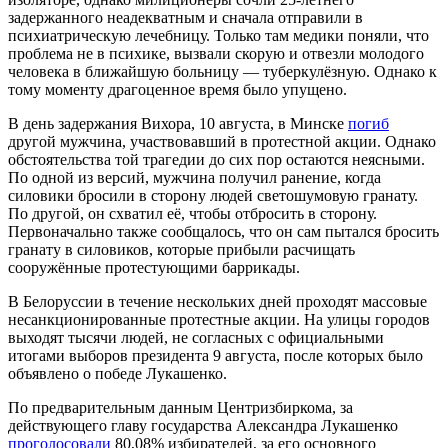
задержанного неадекватным и сначала отправили в
психиатрическую лечебницу. Только там медики поняли, что
проблема не в психике, вызвали скорую и отвезли молодого
человека в ближайшую больницу — туберкулёзную. Однако к
тому моменту драгоценное время было упущено.
В день задержания Вихора, 10 августа, в Минске
погиб
другой мужчина, участвовавший в протестной акции. Однако
обстоятельства той трагедии до сих пор остаются неясными.
По одной из версий, мужчина получил ранение, когда
силовики бросили в сторону людей светошумовую гранату.
По другой, он схватил её, чтобы отбросить в сторону.
Первоначально также сообщалось, что он сам пытался бросить
гранату в силовиков, которые прибыли расчищать
сооружённые протестующими баррикады.
В Белоруссии в течение нескольких дней проходят массовые
несанкционированные протестные акции. На улицы городов
выходят тысячи людей, не согласных с официальными
итогами выборов президента 9 августа, после которых было
объявлено о победе Лукашенко.
По предварительным данным Центризбиркома, за
действующего главу государства Александра Лукашенко
проголосовали
80,08% избирателей, за его основного