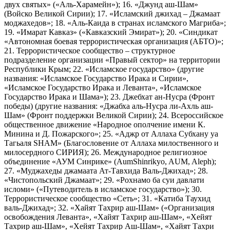
двух святых» («Аль-Харамейн»); 16. «Джунд аш-Шам»
(Войско Великой Сирии); 17. «Исламский джихад – Джамаат
моджахедов»; 18. «Аль-Каида в странах исламского Магриба»;
19. «Имарат Кавказ» («Кавказский Эмират»); 20. «Синдикат
«Автономная боевая террористическая организация (АБТО)»;
21. Террористическое сообщество – структурное
подразделение организации «Правый сектор» на территории
Республики Крым; 22. «Исламское государство» (другие
названия: «Исламское Государство Ирака и Сирии»,
«Исламское Государство Ирака и Леванта», «Исламское
Государство Ирака и Шама»); 23. Джебхат ан-Нусра (Фронт
победы) (другие названия: «Джабха аль-Нусра ли-Ахль аш-
Шам» (Фронт поддержки Великой Сирии); 24. Всероссийское
общественное движение «Народное ополчение имени К.
Минина и Д. Пожарского»; 25. «Аджр от Аллаха Субхану уа
Тагьаля SHAM» (Благословение от Аллаха милоственного и
милосердного СИРИЯ); 26. Международное религиозное
объединение «АУМ Синрике» (AumShinrikyo, AUM, Aleph);
27. «Муджахеды джамаата Ат-Тавхида Валь-Джихад»; 28.
«Чистопольский Джамаат»; 29. «Рохнамо ба суи давлати
исломи» («Путеводитель в исламское государство»); 30.
Террористическое сообщество «Сеть»; 31. «Катиба Таухид
валь-Джихад»; 32. «Хайят Тахрир аш-Шам» («Организация
освобождения Леванта», «Хайят Тахрир аш-Шам», «Хейят
Тахрир аш-Шам», «Хейят Тахрир Аш-Шам», «Хайят Тахри