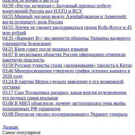
опасности ночью 8 августа
04:59
«Ресурс исчерпан»: Залужный признал победу
вооружений России над НАТО и ВСУ
04:55
Мирный договор между Азербайджаном и Арменией:
когда подпишут, роль России
04:55
Лерчек не сможет распоряжаться своим Rolls-Royce и 45
млн рублей
04:35
«Вариант B»: экс-министр обороны Украины выдвинул
ультиматум Зеленскому
04:21
Киев горит после мощных взрывов
04:07
В нескольких областях России официально отменили
ракетную опасность
03:59
Русские туристы стали «заложниками» таксиста в Китае
03:46
Минпросвещения утвердило график осенних каникул в
2026 году
03:24
В партии Мерца сделали заявление о его возможной
отставке
03:17
Сын Усольцевых раскрыл, какая версия исчезновения
его родных самая реальная
03:08
В МИД объяснили, почему застопорилась тема якобы
похищенных РФ украинцев
03:08
Пентагон уволил поддерживавшего Украину генерала
Дальше
Самое популярное