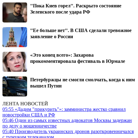
"Пока Киев горел". Раскрыто состояние
Зеленского после удара РФ
"Ее больше нет". В США сделали тревожное
заявление о России
«Это конец всего»: Захарова
прокомментировала фестиваль в Юрмале
Петербуржцы не смогли смолчать, когда к ним
вышел Путин
ЛЕНТА НОВОСТЕЙ
05:55
«Дадим "прикурить"»: замминистра жестко сравнил
новостройки США и РФ
05:46
Один из самых известных адвокатов Москвы задержан
по делу о мошенничестве
05:40
Производитель украинских дронов разоткровенничался
с турецким телеканалом