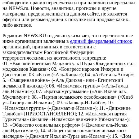
соблюдении правил перепечатки и при наличии гиперссылки
на NEWS.ru. Новости, аналитика, прогнозы и другие
материалы, представленные на данном сайте, не являются
офертой или рекомендацией к покупке или продаже каких-
либо активов.
Редакция NEWS.RU отдельно указывает, что перечисленные
ниже организации включены в
единый федеральный список
организаций, признанных в соответствии с
законодательством Российской Федерации
террористическими, их деятельность запрещена:
01. «Высший военный Маджлисуль Шура Объединенных сил
моджахедов Кавказа»; 02. «Конгресс народов Ичкерии и
Дагестана»; 03. «База» («Аль-Каида»); 04. «Асбат аль-Ансар»;
5. «Священная война» («Аль-Джихад» или «Египетский
исламский джихад»); 06. «Исламская группа» («Аль-Гамаа
аль-Исламия»); 07. «Братья-мусульмане» («Аль-Ихван аль-
Муслимун»); 08. «Партия исламского освобождения» («Хизб
ут-Тахрир аль-Ислами»); 09. «Лашкар-И-Тайба»; 10.
«Исламская группа» («Джамаат-и-Ислами»); 11. «Движение
Талибан» [ПРИОСТАНОВЛЕНО]; 12. «Исламская партия
Туркестана» (бывшее «Исламское движение Узбекистана»);
13. «Общество социальных реформ» («Джамият аль-Ислах
аль-Иджтимаи»); 14. «Общество возрождения исламского
наследия» («Джамият Ихья ат-Тураз аль-Ислами»); 15. «Дом