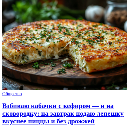
Общество
Взбиваю кабачки с кефиром — и на
сковородку: на завтрак подаю лепешку
вкуснее пиццы и без дрожжей