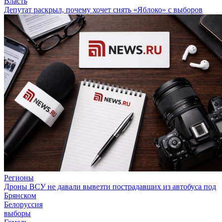
Власть
Депутат раскрыл, почему хочет снять «Яблоко» с выборов
Регионы
Дроны ВСУ не давали вывезти пострадавших из автобуса под
Брянском
Белоруссия
выборы