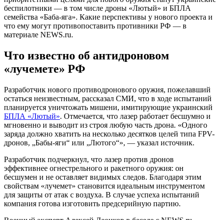
беспилотники — в том числе дроны «Лютый» и БПЛА
семейства «Баба-яга». Какие перспективы у нового проекта и
что ему могут противопоставить противники РФ — в
материале NEWS.ru.
Что известно об антидроновом
«лучемете» РФ
Разработчик нового противодронового оружия, пожелавший
остаться неизвестным, рассказал СМИ, что в ходе испытаний
планируется уничтожать мишени, имитирующие украинский
БПЛА «Лютый»
. Отмечается, что лазер работает бесшумно и
мгновенно и выводит из строя любую часть дрона. «Одного
заряда должно хватить на несколько десятков целей типа FPV-
дронов, „Бабы-яги“ или „Лютого“», — указал источник.
Разработчик подчеркнул, что лазер против дронов
эффективнее огнестрельного и ракетного оружия: он
бесшумен и не оставляет видимых следов. Благодаря этим
свойствам «лучемет» становится идеальным инструментом
для защиты от атак с воздуха. В случае успеха испытаний
компания готова изготовить предсерийную партию.