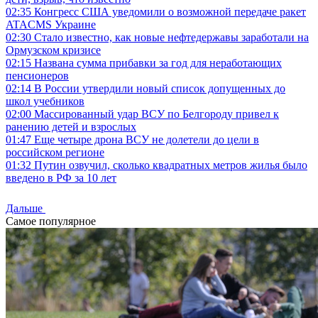
02:35
Конгресс США уведомили о возможной передаче ракет
ATACMS Украине
02:30
Стало известно, как новые нефтедержавы заработали на
Ормузском кризисе
02:15
Названа сумма прибавки за год для неработающих
пенсионеров
02:14
В России утвердили новый список допущенных до
школ учебников
02:00
Массированный удар ВСУ по Белгороду привел к
ранению детей и взрослых
01:47
Еще четыре дрона ВСУ не долетели до цели в
российском регионе
01:32
Путин озвучил, сколько квадратных метров жилья было
введено в РФ за 10 лет
Дальше
Самое популярное