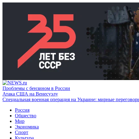
Проблемы с бензином в России
Атака США на Венесуэлу
Специальная военная операция на Украине: мирные переговор
Россия
Общество
Мир
Экономика
Спорт
Культура