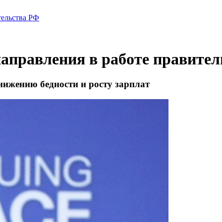
тельства РФ
аправления в работе правите
нижению бедности и росту зарплат