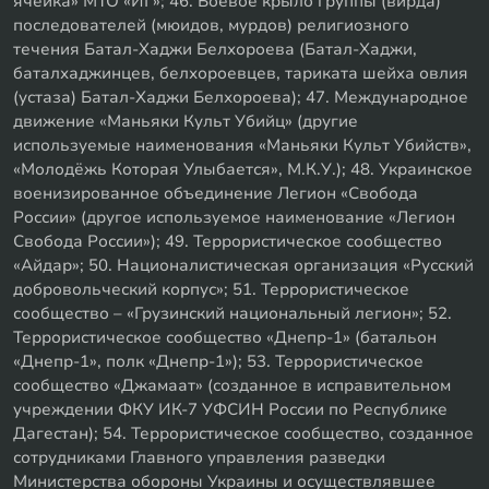
ячейка» МТО «ИГ»; 46. Боевое крыло группы (вирда)
последователей (мюидов, мурдов) религиозного
течения Батал-Хаджи Белхороева (Батал-Хаджи,
баталхаджинцев, белхороевцев, тариката шейха овлия
(устаза) Батал-Хаджи Белхороева); 47. Международное
движение «Маньяки Культ Убийц» (другие
используемые наименования «Маньяки Культ Убийств»,
«Молодёжь Которая Улыбается», М.К.У.); 48. Украинское
военизированное объединение Легион «Свобода
России» (другое используемое наименование «Легион
Свобода России»); 49. Террористическое сообщество
«Айдар»; 50. Националистическая организация «Русский
добровольческий корпус»; 51. Террористическое
сообщество – «Грузинский национальный легион»; 52.
Террористическое сообщество «Днепр-1» (батальон
«Днепр-1», полк «Днепр-1»); 53. Террористическое
сообщество «Джамаат» (созданное в исправительном
учреждении ФКУ ИК-7 УФСИН России по Республике
Дагестан); 54. Террористическое сообщество, созданное
сотрудниками Главного управления разведки
Министерства обороны Украины и осуществлявшее