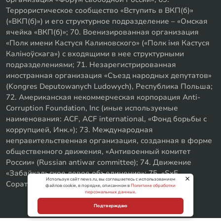
Террористическое сообщество «Вступить в ВКП(б)»
(«ВКП(б)») и его структурное подразделение – «Омская
ячейка «ВКП(б)»; 70. Военизированная организация
«Полк имени Кастуся Калиновского» («Полк iмя Кастуся
Калiноўскага») с входящими в нее структурными
подразделениями; 71. Незарегистрированная
иностранная организация «Съезд народных депутатов»
(Kongres Deputowanych Ludowych), Республика Польша;
72. Американская некоммерческая корпорация Anti-
Corruption Foundation, Inc (иные используемые
наименования: ACF, ACF international, «Фонд борьбы с
коррупцией, Инк.»); 73. Международная
неправительственная организация, созданная в форме
общественного движения, «Антивоенный комитет
России» (Russian antiwar committee); 74. Движение
«Забайкальское левое объединение»; 75. «SxE
Используя сайт news.ru, вы соглашаетесь с использованием
Соратники с Уфы»
файлов cookie, в порядке, описанном в
Политике обработки
персональных данных
.
Подтверждаю