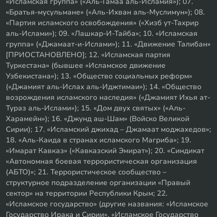
«Исламская группа» («Аль-Гамаа аль-Исламия»); 07.
«Братья-мусульмане» («Аль-Ихван аль-Муслимун»); 08.
«Партия исламского освобождения» («Хизб ут-Тахрир
аль-Ислами»); 09. «Лашкар-И-Тайба»; 10. «Исламская
группа» («Джамаат-и-Ислами»); 11. «Движение Талибан»
[ПРИОСТАНОВЛЕНО]; 12. «Исламская партия
Туркестана» (бывшее «Исламское движение
Узбекистана»); 13. «Общество социальных реформ»
(«Джамият аль-Ислах аль-Иджтимаи»); 14. «Общество
возрождения исламского наследия» («Джамият Ихья ат-
Тураз аль-Ислами»); 15. «Дом двух святых» («Аль-
Харамейн»); 16. «Джунд аш-Шам» (Войско Великой
Сирии); 17. «Исламский джихад – Джамаат моджахедов»;
18. «Аль-Каида в странах исламского Магриба»; 19.
«Имарат Кавказ» («Кавказский Эмират»); 20. «Синдикат
«Автономная боевая террористическая организация
(АБТО)»; 21. Террористическое сообщество –
структурное подразделение организации «Правый
сектор» на территории Республики Крым; 22.
«Исламское государство» (другие названия: «Исламское
Государство Ирака и Сирии», «Исламское Государство