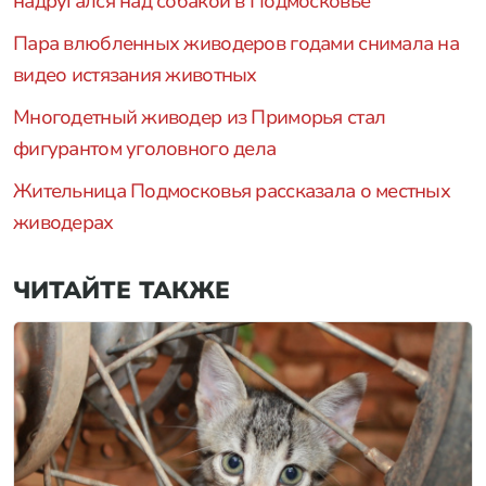
надругался над собакой в Подмосковье
Пара влюбленных живодеров годами снимала на
видео истязания животных
Многодетный живодер из Приморья стал
фигурантом уголовного дела
Жительница Подмосковья рассказала о местных
живодерах
ЧИТАЙТЕ ТАКЖЕ