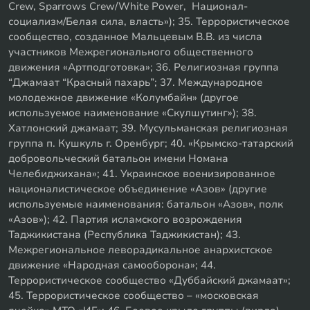
Crew, Sparrows Crew/White Power, Национал-
социализм/Белая сила, власть»); 35. Террористическое
сообщество, созданное Мальцевым В.В. из числа
участников Межрегионального общественного
движения «Артподготовка»; 36. Религиозная группа
“Джамаат “Красный пахарь”; 37. Международное
молодежное движение «Колумбайн» (другое
используемое наименование «Скулшутинг»); 38.
Хатлонский джамаат; 39. Мусульманская религиозная
группа п. Кушкуль г. Оренбург; 40. «Крымско-татарский
добровольческий батальон имени Номана
Челебиджихана»; 41. Украинское военизированное
националистическое объединение «Азов» (другие
используемые наименования: батальон «Азов», полк
«Азов»); 42. Партия исламского возрождения
Таджикистана (Республика Таджикистан); 43.
Межрегиональное леворадикальное анархистское
движение «Народная самооборона»; 44.
Террористическое сообщество «Дуббайский джамаат»;
45. Террористическое сообщество – «московская