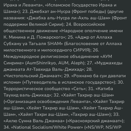
Ирака и Леванта», «Исламское Государство Ирака и
Шама»); 23. Джебхат ан-Нусра (Фронт победы) (другие
названия: «Джабха аль-Нусра ли-Ахль аш-Шам» (Фронт
поддержки Великой Сирии); 24. Всероссийское
общественное движение «Народное ополчение имени
К. Минина и Д. Пожарского»; 25. «Аджр от Аллаха
Субхану уа Тагьаля SHAM» (Благословение от Аллаха
милоственного и милосердного СИРИЯ); 26.
Международное религиозное объединение «АУМ
Синрике» (AumShinrikyo, AUM, Aleph); 27. «Муджахеды
джамаата Ат-Тавхида Валь-Джихад»; 28.
«Чистопольский Джамаат»; 29. «Рохнамо ба суи давлати
исломи» («Путеводитель в исламское государство»); 30.
Террористическое сообщество «Сеть»; 31. «Катиба
Таухид валь-Джихад»; 32. «Хайят Тахрир аш-Шам»
(«Организация освобождения Леванта», «Хайят Тахрир
аш-Шам», «Хейят Тахрир аш-Шам», «Хейят Тахрир Аш-
Шам», «Хайят Тахри аш-Шам», «Тахрир аш-Шам»); 33.
«Ахлю Сунна Валь Джамаа» («Красноярский джамаат»);
34. «National Socialism/White Power» («NS/WP, NS/WP