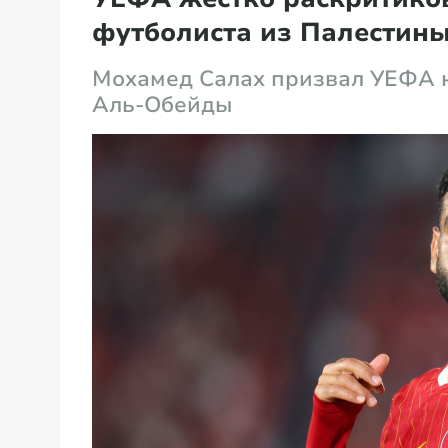
футболиста из Палестин
Мохамед Салах призвал УЕФА н
Аль-Обейды