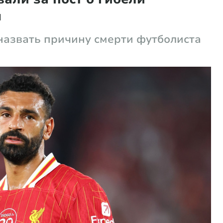
ы
азвать причину смерти футболиста