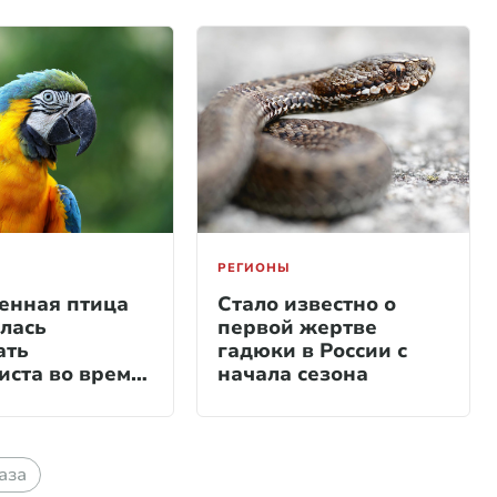
РЕГИОНЫ
енная птица
Стало известно о
лась
первой жертве
ать
гадюки в России с
иста во время
начала сезона
аза