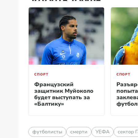
СПОРТ
СПОРТ
Французский
Разъяр
защитник Муйоколо
попыта
будет выступать за
заклев
«Балтику»
футбол
матча
футболисты
смерти
УЕФА
сектор Г