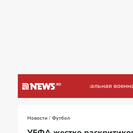
а Венесуэлу
Специальная военная опе
Новости
Футбол
УЕФА жестко раскритиков