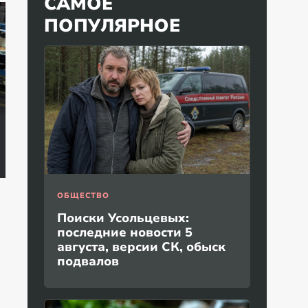
САМОЕ
ПОПУЛЯРНОЕ
Петербуржцы не
"Какая наглость!" В
смогли смолчать,
Британии
Са
когда к ним вышел
поразились удару
мо
Путин
России по Киеву
Од
ОБЩЕСТВО
Поиски Усольцевых:
последние новости 5
августа, версии СК, обыск
подвалов