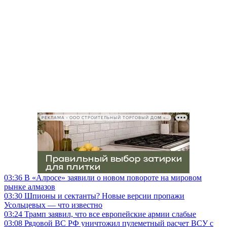
РЕКЛАМА • ООО СТРОИТЕЛЬНЫЙ ТОРГОВЫЙ ДОМ «ПЕТРОВИЧ», ИНН 7802348846
03:36
В «Алросе» заявили о новом повороте на мировом
рынке алмазов
03:30
Шпионы и сектанты? Новые версии пропажи
Усольцевых — что известно
03:24
Трамп заявил, что все европейские армии слабые
03:08
Рядовой ВС РФ уничтожил пулеметный расчет ВСУ с