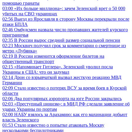
помощью гранаты
03:00
«Их больше миллиона»: зачем Зеленский врет о 50 000
убитых на СВО украинцах
02:56
Выезд из Ярославля в сторону Москвы перекрыли после
атаки БПЛА
02:46
Омбудсмен назвала число пропавших жителей курского
приграничья
02:35
В России вырос средний размер социальной пенсии
02:23
Москвич получил срок за комментарии о смертнице из
метро «Лубянка»
02:19
В России изменится оформление билетов на
общественный транспорт
02:15
«Напоминает Гитлера». Зеленский уволил посла
Украины в США: что он задумал
02:14
Дрон со взрывчаткой вызвал жесткую реакцию МВД
Германии
02:09
Стало известно о потерях ВСУ за время боев в Курской
области
02:06
Два популярных аэропорта на юге России закрылись
02:03
«Преступный цинизм»: в МИД РФ сделали заявление об
ударах Украины по портам
02:00
НАБУ взялось за Арахамию: как его махинации добьют
власть Зеленского
01:53
Стало известно о попытке атаковать Москву
несколькими беспилотниками