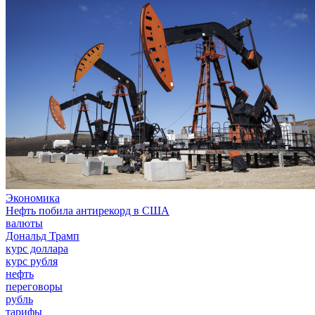
Экономика
Нефть побила антирекорд в США
валюты
Дональд Трамп
курс доллара
курс рубля
нефть
переговоры
рубль
тарифы