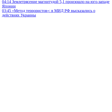
04:14
Землетрясение магнитудой 5,1 произошло на юго-западе
Японии
03:45
«Метод террористов»: в МИД РФ высказались о
действиях Украины