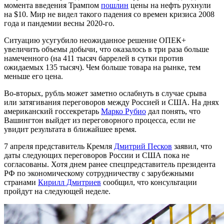
момента введения Трампом
пошлин
цены на нефть рухнули
на $10. Мир не видел такого падения со времен кризиса 2008
года и пандемии весны 2020-го.
Ситуацию усугубило неожиданное решение ОПЕК+
увеличить объемы добычи, что оказалось в три раза больше
намеченного (на 411 тысяч баррелей в сутки против
ожидаемых 135 тысяч). Чем больше товара на рынке, тем
меньше его цена.
Во-вторых, рубль может заметно ослабнуть в случае срыва
или затягивания переговоров между Россией и США. На днях
американский госсекретарь
Марко Рубио
дал понять, что
Вашингтон выйдет из переговорного процесса, если не
увидит результата в ближайшее время.
7 апреля представитель Кремля
Дмитрий Песков
заявил, что
даты следующих переговоров России и США пока не
согласованы. Хотя днем ранее спецпредставитель президента
РФ по экономическому сотрудничеству с зарубежными
странами
Кирилл Дмитриев
сообщил, что консультации
пройдут на следующей неделе.