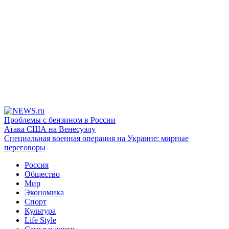
Проблемы с бензином в России
Атака США на Венесуэлу
Специальная военная операция на Украине: мирные
переговоры
Россия
Общество
Мир
Экономика
Спорт
Культура
Life Style