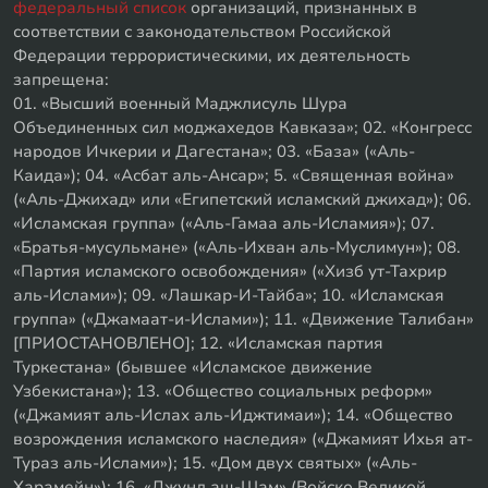
федеральный список
организаций, признанных в
соответствии с законодательством Российской
Федерации террористическими, их деятельность
запрещена:
01. «Высший военный Маджлисуль Шура
Объединенных сил моджахедов Кавказа»; 02. «Конгресс
народов Ичкерии и Дагестана»; 03. «База» («Аль-
Каида»); 04. «Асбат аль-Ансар»; 5. «Священная война»
(«Аль-Джихад» или «Египетский исламский джихад»); 06.
«Исламская группа» («Аль-Гамаа аль-Исламия»); 07.
«Братья-мусульмане» («Аль-Ихван аль-Муслимун»); 08.
«Партия исламского освобождения» («Хизб ут-Тахрир
аль-Ислами»); 09. «Лашкар-И-Тайба»; 10. «Исламская
группа» («Джамаат-и-Ислами»); 11. «Движение Талибан»
[ПРИОСТАНОВЛЕНО]; 12. «Исламская партия
Туркестана» (бывшее «Исламское движение
Узбекистана»); 13. «Общество социальных реформ»
(«Джамият аль-Ислах аль-Иджтимаи»); 14. «Общество
возрождения исламского наследия» («Джамият Ихья ат-
Тураз аль-Ислами»); 15. «Дом двух святых» («Аль-
Харамейн»); 16. «Джунд аш-Шам» (Войско Великой