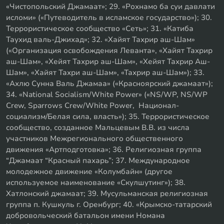
«Чистопольский Джамаат»; 29. «Рохнамо ба суи давлати
исломи» («Путеводитель в исламское государство»); 30.
Террористическое сообщество «Сеть»; 31. «Катиба
Таухид валь-Джихад»; 32. «Хайят Тахрир аш-Шам»
(«Организация освобождения Леванта», «Хайят Тахрир
аш-Шам», «Хейят Тахрир аш-Шам», «Хейят Тахрир Аш-
Шам», «Хайят Тахри аш-Шам», «Тахрир аш-Шам»); 33.
«Ахлю Сунна Валь Джамаа» («Красноярский джамаат»);
34. «National Socialism/White Power» («NS/WP, NS/WP
Crew, Sparrows Crew/White Power, Национал-
социализм/Белая сила, власть»); 35. Террористическое
сообщество, созданное Мальцевым В.В. из числа
участников Межрегионального общественного
движения «Артподготовка»; 36. Религиозная группа
“Джамаат “Красный пахарь”; 37. Международное
молодежное движение «Колумбайн» (другое
используемое наименование «Скулшутинг»); 38.
Хатлонский джамаат; 39. Мусульманская религиозная
группа п. Кушкуль г. Оренбург; 40. «Крымско-татарский
добровольческий батальон имени Номана