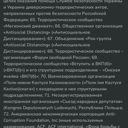
целях оказания помощи Службе безопасности Украины
и Украине диверсионно-террористических актов,
направленных против безопасности Российской
Федерации; 65. Террористическое сообщество
«Мегионский джамаат»; 66. Общественная организация
«Antisocial Distancing» («Антисоциальное
Дистанцирование»); 67. Объединение «Рок-группа
«Antisocial Distancing» («Антисоциальное
Дистанцирование»); 68. Террористическое сообщество –
организация «Форум свободной России»; 69.
Террористическое сообщество «Вступить в ВКП(б)»
(«ВКП(б)») и его структурное подразделение – «Омская
ячейка «ВКП(б)»; 70. Военизированная организация
«Полк имени Кастуся Калиновского» («Полк iмя Кастуся
Калiноўскага») с входящими в нее структурными
подразделениями; 71. Незарегистрированная
иностранная организация «Съезд народных депутатов»
(Kongres Deputowanych Ludowych), Республика Польша;
72. Американская некоммерческая корпорация Anti-
Corruption Foundation, Inc (иные используемые
наименования: ACF, ACF international, «Фонд борьбы с