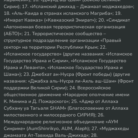
Сирии); 17. «Исламский джихад – Джамаат моджахедов»;
18. «Аль-Каида в странах исламского Магриба»; 19.
«Имарат Кавказ» («Кавказский Эмират»); 20. «Синдикат
«Автономная боевая террористическая организация
(АБТО)»; 21. Террористическое сообщество –
структурное подразделение организации «Правый
сектор» на территории Республики Крым; 22.
«Исламское государство» (другие названия: «Исламское
Государство Ирака и Сирии», «Исламское Государство
Ирака и Леванта», «Исламское Государство Ирака и
Шама»); 23. Джебхат ан-Нусра (Фронт победы) (другие
названия: «Джабха аль-Нусра ли-Ахль аш-Шам» (Фронт
поддержки Великой Сирии); 24. Всероссийское
общественное движение «Народное ополчение имени
К. Минина и Д. Пожарского»; 25. «Аджр от Аллаха
Субхану уа Тагьаля SHAM» (Благословение от Аллаха
милоственного и милосердного СИРИЯ); 26.
Международное религиозное объединение «АУМ
Синрике» (AumShinrikyo, AUM, Aleph); 27. «Муджахеды
джамаата Ат-Тавхида Валь-Джихад»; 28.