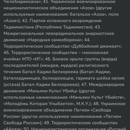
Челебиджихана»; 41. Украинское военизированное
националистическое объединение «Азов» (другие
используемые наименования: батальон «Азов», полк
«Азов»); 42. Партия исламского возрождения
Таджикистана (Республика Таджикистан); 43.
Межрегиональное леворадикальное анархистское
движение «Народная самооборона»; 44.
Террористическое сообщество «Дуббайский джамаат»;
45. Террористическое сообщество – «московская
ячейка» МТО «ИГ»; 46. Боевое крыло группы (вирда)
последователей (мюидов, мурдов) религиозного
течения Батал-Хаджи Белхороева (Батал-Хаджи,
баталхаджинцев, белхороевцев, тариката шейха овлия
(устаза) Батал-Хаджи Белхороева); 47. Международное
движение «Маньяки Культ Убийц» (другие
используемые наименования «Маньяки Культ Убийств»,
«Молодёжь Которая Улыбается», М.К.У.); 48. Украинское
военизированное объединение Легион «Свобода
России» (другое используемое наименование «Легион
Свобода России»); 49. Террористическое сообщество
«Айдар»; 50. Националистическая организация «Русский