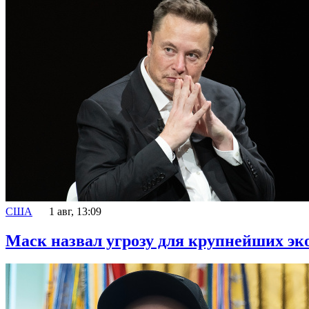
США
1 авг, 13:09
Маск назвал угрозу для крупнейших э