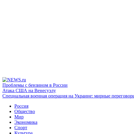
Проблемы с бензином в России
Атака США на Венесуэлу
Специальная военная операция на Украине: мирные переговор
Россия
Общество
Мир
Экономика
Спорт
Культура