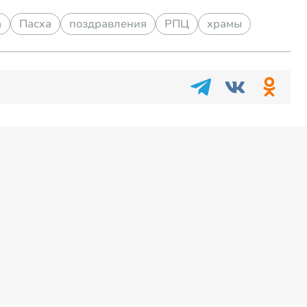
а
Пасха
поздравления
РПЦ
храмы