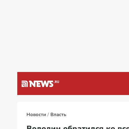
а Венесуэлу
Специальная в
Новости
Власть
Володин обратился ко вс