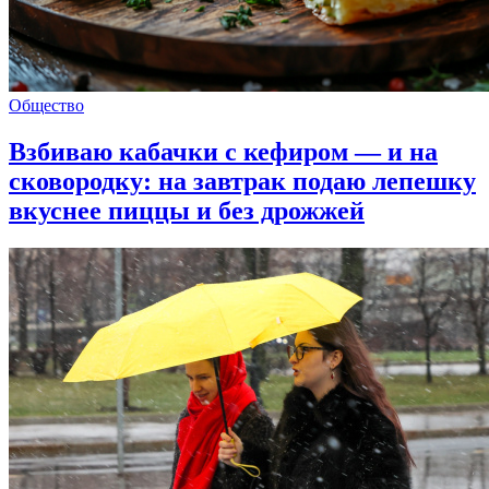
Общество
Взбиваю кабачки с кефиром — и на
сковородку: на завтрак подаю лепешку
вкуснее пиццы и без дрожжей