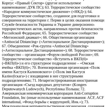
Корпус «Правый Сектор» (другое используемое
наименование: ДУК ПС); 63. Террористическое сообщество
«Народное коммунистическое движение» («НКД»); 64.
Террористическое сообщество, созданное для подготовки и
совершения на территории г. Перми в целях оказания помощи
Службе безопасности Украины и Украине диверсионно-
террористических актов, направленных против безопасности
Российской Федерации; 65. Террористическое сообщество
«Мегионский джамаат»; 66. Общественная организация
«Antisocial Distancing» («Антисоциальное Дистанцирование»);
67. Объединение «Рок-группа «Antisocial Distancing»
(«Антисоциальное Дистанцирование»); 68. Террористическое
сообщество – организация «Форум свободной России»; 69.
Террористическое сообщество «Вступить в ВКП(б)»
(«ВКП(б)») и его структурное подразделение – «Омская
ячейка «ВКП(б)»; 70. Военизированная организация «Полк
имени Кастуся Калиновского» («Полк iмя Кастуся
Калiноўскага») с входящими в нее структурными
подразделениями; 71. Незарегистрированная иностранная
организация «Съезд народных депутатов» (Kongres
Deputowanych Ludowych), Республика Польша; 72.
Американская некоммерческая корпорация Anti-Corruption
Foundation, Inc (иные используемые наименования: ACF, ACF
international, «Фонд борьбы с коррупцией, Инк.»); 73.
Международная неправительственная организация, созданная