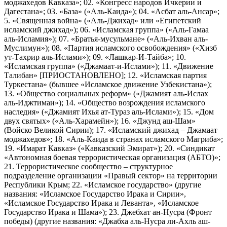
моджахедов Кавказа»; 02. «Конгресс народов Ичкерии и
Дагестана»; 03. «База» («Аль-Каида»); 04. «Асбат аль-Ансар»;
5. «Священная война» («Аль-Джихад» или «Египетский
исламский джихад»); 06. «Исламская группа» («Аль-Гамаа
аль-Исламия»); 07. «Братья-мусульмане» («Аль-Ихван аль-
Муслимун»); 08. «Партия исламского освобождения» («Хизб
ут-Тахрир аль-Ислами»); 09. «Лашкар-И-Тайба»; 10.
«Исламская группа» («Джамаат-и-Ислами»); 11. «Движение
Талибан» [ПРИОСТАНОВЛЕНО]; 12. «Исламская партия
Туркестана» (бывшее «Исламское движение Узбекистана»);
13. «Общество социальных реформ» («Джамият аль-Ислах
аль-Иджтимаи»); 14. «Общество возрождения исламского
наследия» («Джамият Ихья ат-Тураз аль-Ислами»); 15. «Дом
двух святых» («Аль-Харамейн»); 16. «Джунд аш-Шам»
(Войско Великой Сирии); 17. «Исламский джихад – Джамаат
моджахедов»; 18. «Аль-Каида в странах исламского Магриба»;
19. «Имарат Кавказ» («Кавказский Эмират»); 20. «Синдикат
«Автономная боевая террористическая организация (АБТО)»;
21. Террористическое сообщество – структурное
подразделение организации «Правый сектор» на территории
Республики Крым; 22. «Исламское государство» (другие
названия: «Исламское Государство Ирака и Сирии»,
«Исламское Государство Ирака и Леванта», «Исламское
Государство Ирака и Шама»); 23. Джебхат ан-Нусра (Фронт
победы) (другие названия: «Джабха аль-Нусра ли-Ахль аш-