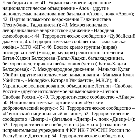
Челебиджихана»; 41. Украинское военизированное
националистическое объединение «Азов» (другие
используемые наименования: батальон «Азов», полк «Азов»);
42. Партия исламского возрождения Таджикистана
(Республика Таджикистан); 43. Межрегиональное
леворадикальное анархистское движение «Народная
самооборона»; 44. Террористическое сообщество «Дуббайский
джамаат»; 45. Террористическое сообщество – «московская
ячейка» МТО «ИГ»; 46. Боевое крыло группы (вирда)
последователей (мюидов, мурдов) религиозного течения
Батал-Хаджи Белхороева (Батал-Хаджи, баталхаджинцев,
белхороевцев, тариката шейха овлия (устаза) Батал-Хаджи
Белхороева); 47. Международное движение «Маньяки Культ
Убийц» (другие используемые наименования «Маньяки Культ
Убийств», «Молодёжь Которая Улыбается», М.К.У.); 48.
Украинское военизированное объединение Легион «Свобода
России» (другое используемое наименование «Легион
Свобода России»); 49. Террористическое сообщество «Айдар»;
50. Националистическая организация «Русский
добровольческий корпус»; 51. Террористическое сообщество –
«Грузинский национальный легион»; 52. Террористическое
сообщество «Днепр-1» (батальон «Днепр-1», полк «Днепр-1»);
53. Террористическое сообщество «Джамаат» (созданное в
исправительном учреждении ФКУ ИК-7 УФСИН России по
Республике Дагестан); 54. Террористическое сообщество,