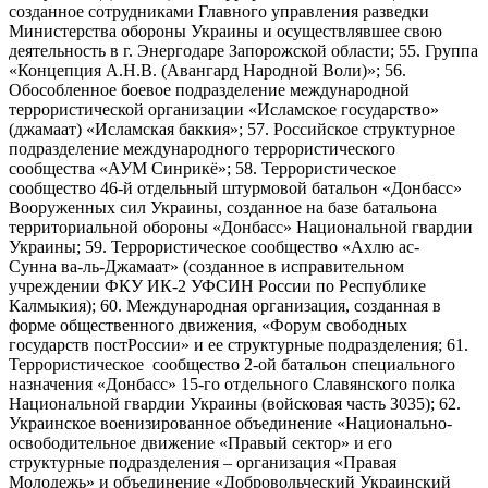
созданное сотрудниками Главного управления разведки
Министерства обороны Украины и осуществлявшее свою
деятельность в г. Энергодаре Запорожской области; 55. Группа
«Концепция А.Н.В. (Авангард Народной Воли)»; 56.
Обособленное боевое подразделение международной
террористической организации «Исламское государство»
(джамаат) «Исламская баккия»; 57. Российское структурное
подразделение международного террористического
сообщества «АУМ Синрикё»; 58. Террористическое
сообщество 46-й отдельный штурмовой батальон «Донбасс»
Вооруженных сил Украины, созданное на базе батальона
территориальной обороны «Донбасс» Национальной гвардии
Украины; 59. Террористическое сообщество «Ахлю ас-
Сунна ва-ль-Джамаат» (созданное в исправительном
учреждении ФКУ ИК-2 УФСИН России по Республике
Калмыкия); 60. Международная организация, созданная в
форме общественного движения, «Форум свободных
государств постРоссии» и ее структурные подразделения; 61.
Террористическое сообщество 2-ой батальон специального
назначения «Донбасс» 15-го отдельного Славянского полка
Национальной гвардии Украины (войсковая часть 3035); 62.
Украинское военизированное объединение «Национально-
освободительное движение «Правый сектор» и его
структурные подразделения – организация «Правая
Молодежь» и объединение «Добровольческий Украинский