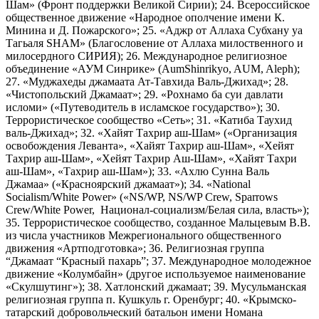
Шам» (Фронт поддержки Великой Сирии); 24. Всероссийское
общественное движение «Народное ополчение имени К.
Минина и Д. Пожарского»; 25. «Аджр от Аллаха Субхану уа
Тагьаля SHAM» (Благословение от Аллаха милоственного и
милосердного СИРИЯ); 26. Международное религиозное
объединение «АУМ Синрике» (AumShinrikyo, AUM, Aleph);
27. «Муджахеды джамаата Ат-Тавхида Валь-Джихад»; 28.
«Чистопольский Джамаат»; 29. «Рохнамо ба суи давлати
исломи» («Путеводитель в исламское государство»); 30.
Террористическое сообщество «Сеть»; 31. «Катиба Таухид
валь-Джихад»; 32. «Хайят Тахрир аш-Шам» («Организация
освобождения Леванта», «Хайят Тахрир аш-Шам», «Хейят
Тахрир аш-Шам», «Хейят Тахрир Аш-Шам», «Хайят Тахри
аш-Шам», «Тахрир аш-Шам»); 33. «Ахлю Сунна Валь
Джамаа» («Красноярский джамаат»); 34. «National
Socialism/White Power» («NS/WP, NS/WP Crew, Sparrows
Crew/White Power, Национал-социализм/Белая сила, власть»);
35. Террористическое сообщество, созданное Мальцевым В.В.
из числа участников Межрегионального общественного
движения «Артподготовка»; 36. Религиозная группа
“Джамаат “Красный пахарь”; 37. Международное молодежное
движение «Колумбайн» (другое используемое наименование
«Скулшутинг»); 38. Хатлонский джамаат; 39. Мусульманская
религиозная группа п. Кушкуль г. Оренбург; 40. «Крымско-
татарский добровольческий батальон имени Номана