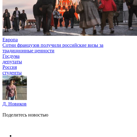
Европа
Сотни французов получили российские визы за
традиционные ценности
Госдума
депутаты
Россия
студенты
Д. Новиков
Поделитесь новостью