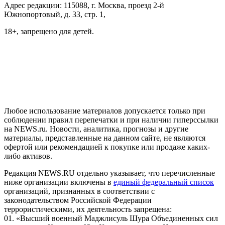
Адрес редакции: 115088, г. Москва, проезд 2-й
Южнопортовый, д. 33, стр. 1,
18+, запрещено для детей.
На информационном ресурсе NEWS.RU применяются
рекомендательные технологии (информационные технологии
предоставления информации на основе сбора, систематизации
и анализа сведений, относящихся к предпочтениям
пользователей сети "Интернет", находящихся на территории
Российской Федерации)
Любое использование материалов допускается только при
соблюдении правил перепечатки и при наличии гиперссылки
на NEWS.ru. Новости, аналитика, прогнозы и другие
материалы, представленные на данном сайте, не являются
офертой или рекомендацией к покупке или продаже каких-
либо активов.
Редакция NEWS.RU отдельно указывает, что перечисленные
ниже организации включены в
единый федеральный список
организаций, признанных в соответствии с
законодательством Российской Федерации
террористическими, их деятельность запрещена:
01. «Высший военный Маджлисуль Шура Объединенных сил