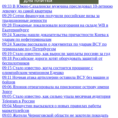
09:33
В Южно-Сахалинске мужчина преследовал 10-летнюю
девочку до самой квартиры
09:29
Сотни французов получили российские визы за
традиционные ценности
09:28
Пожарные локализовали возгорания на складе WB в
Екатеринбурге
09:24
Хакеры нашли доказательства причастности Киева к
ударам по нефетерминалам
09:24
Хакеры рассказали о документах по ударам ВСУ по
терминалам под Петербургом
09:19
Стало известно, как выросли зарплаты россиян за год
09:18
Российские дороги хотят оборудовать защитой от
беспилотников
09:15
Стало известно, когда состоится прощание с
олимпийским чемпионом Едешко
09:11
Ночная атака артиллерии оставила ВСУ без машин и
бойцов
09:06
Япония отреагировала на присвоение острову имени
Зорге
09:05
Стало известно, как сильно упала месячная аудитория
Telegram в России
09:04
Мишустин высказался о новых правилах работы
маркетплейсов
09:03
Жители Черниговской области не захотели покидать