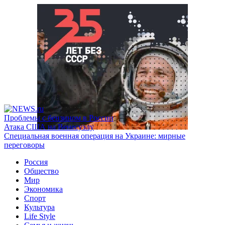
Проблемы с бензином в России
Атака США на Венесуэлу
Специальная военная операция на Украине: мирные
переговоры
Россия
Общество
Мир
Экономика
Спорт
Культура
Life Style