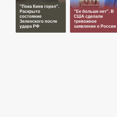
"Пока Киев горел".
Раскрыто
"Ее больше нет". В
состояние
США сделали
Зеленского после
тревожное
удара РФ
заявление о России
Главная
Семья и жизнь
Еда
Рецепты
3 лучших рецепта запечен
без хлопот!