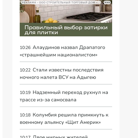
РЕКЛАМА • ООО СТРОИТЕЛЬНЫЙ ТОРГОВЫЙ ДОМ «ПЕТРОВИЧ», ИНН 7802348846
Алаудинов назвал Драпатого
10:26
«страшнейшим националистом»
Стали известны последствия
10:22
ночного налета ВСУ на Адыгею
Надземный переход рухнул на
10:19
трассе из-за самосвала
Колумбия решила примкнуть к
10:18
военному альянсу «Щит Америк»
Двое мирных жителей
10:17