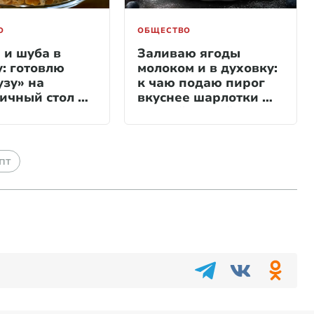
О
ОБЩЕСТВО
 и шуба в
Заливаю ягоды
у: готовлю
молоком и в духовку:
узу» на
к чаю подаю пирог
ичный стол —
вкуснее шарлотки —
салат без
сочный, яркий и без
за
грамма масла
пт