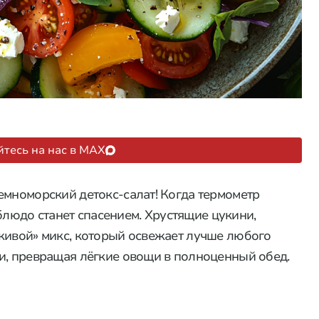
тесь на нас в MAX
емноморский детокс-салат! Когда термометр
о блюдо станет спасением. Хрустящие цукини,
живой» микс, который освежает лучше любого
и, превращая лёгкие овощи в полноценный обед.