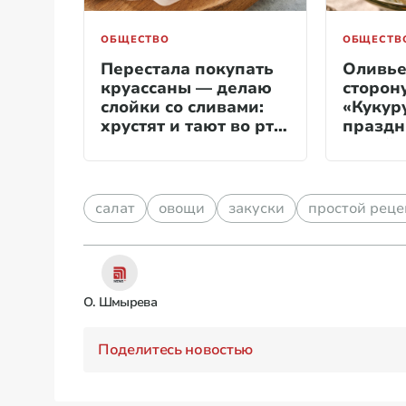
ОБЩЕСТВО
ОБЩЕСТВ
Перестала покупать
Оливье
круассаны — делаю
сторон
слойки со сливами:
«Кукур
хрустят и тают во рту,
праздн
чаи гоняем до заката
яркий 
майоне
салат
овощи
закуски
простой реце
О. Шмырева
Поделитесь новостью