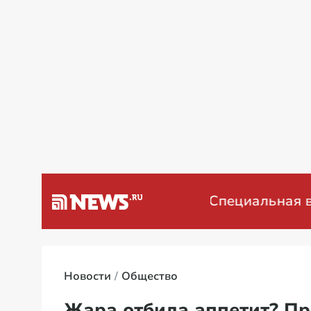
а Венесуэлу
Специальная военна
Новости
Общество
Жара отбила аппетит? Пр