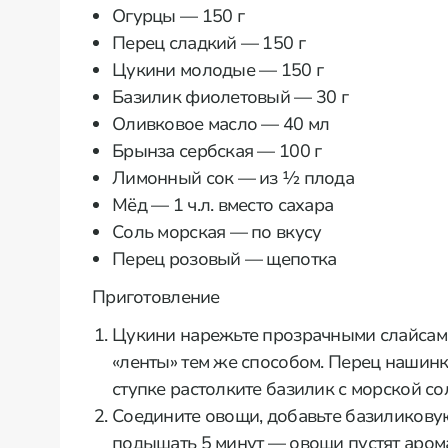
Огурцы — 150 г
Перец сладкий — 150 г
Цукини молодые — 150 г
Базилик фиолетовый — 30 г
Оливковое масло — 40 мл
Брынза сербская — 100 г
Лимонный сок — из ½ плода
Мёд — 1 ч.л. вместо сахара
Соль морская — по вкусу
Перец розовый — щепотка
Приготовление
Цукини нарежьте прозрачными слайсами
«ленты» тем же способом. Перец нашин
ступке растолките базилик с морской со
Соедините овощи, добавьте базиликовую
подышать 5 минут — овощи пустят аром