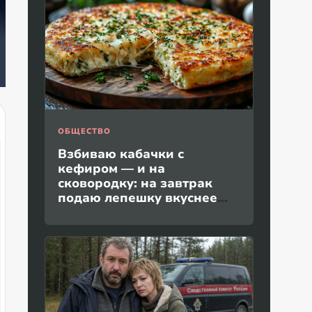
Суд в США нанес
Гороскоп Тамара
Чт
мощный удар по
Глоба, когда
ес
Игорю Крутому
закончится СВО
де
ОБЩЕСТВО
Взбиваю кабачки с
кефиром — и на
сковородку: на завтрак
подаю лепешку вкуснее
пиццы и без дрожжей