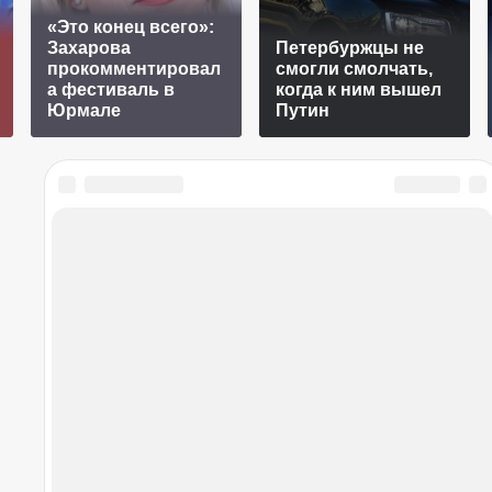
«Это конец всего»:
Захарова
Петербуржцы не
прокомментировал
смогли смолчать,
а фестиваль в
когда к ним вышел
Юрмале
Путин
02 августа 2026 в 10:39
ных кабачков: просто, сытно,