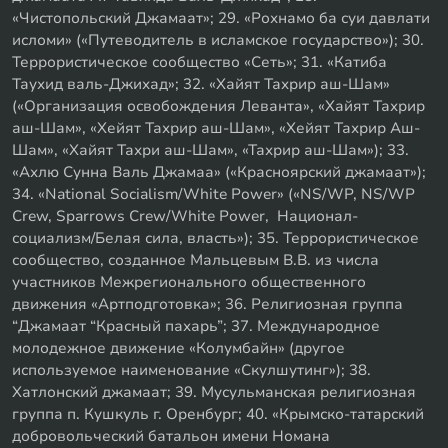
«Чистопольский Джамаат»; 29. «Рохнамо ба суи давлати
исломи» («Путеводитель в исламское государство»); 30.
Террористическое сообщество «Сеть»; 31. «Катиба
Таухид валь-Джихад»; 32. «Хайят Тахрир аш-Шам»
(«Организация освобождения Леванта», «Хайят Тахрир
аш-Шам», «Хейят Тахрир аш-Шам», «Хейят Тахрир Аш-
Шам», «Хайят Тахри аш-Шам», «Тахрир аш-Шам»); 33.
«Ахлю Сунна Валь Джамаа» («Красноярский джамаат»);
34. «National Socialism/White Power» («NS/WP, NS/WP
Crew, Sparrows Crew/White Power, Национал-
социализм/Белая сила, власть»); 35. Террористическое
сообщество, созданное Мальцевым В.В. из числа
участников Межрегионального общественного
движения «Артподготовка»; 36. Религиозная группа
“Джамаат “Красный пахарь”; 37. Международное
молодежное движение «Колумбайн» (другое
используемое наименование «Скулшутинг»); 38.
Хатлонский джамаат; 39. Мусульманская религиозная
группа п. Кушкуль г. Оренбург; 40. «Крымско-татарский
добровольческий батальон имени Номана