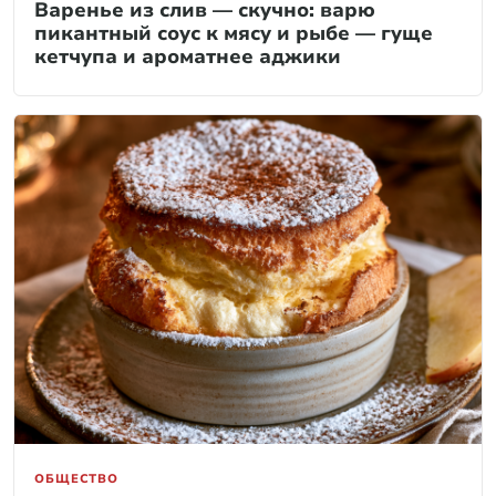
Варенье из слив — скучно: варю
пикантный соус к мясу и рыбе — гуще
кетчупа и ароматнее аджики
ОБЩЕСТВО