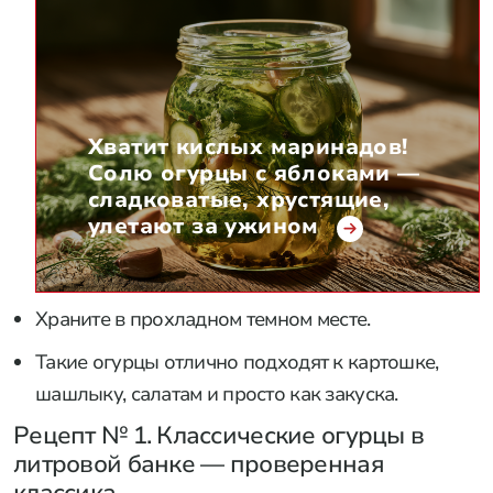
Хватит кислых маринадов!
Солю огурцы с яблоками —
сладковатые, хрустящие,
улетают за ужином
Храните в прохладном темном месте.
Такие огурцы отлично подходят к картошке,
шашлыку, салатам и просто как закуска.
Рецепт № 1. Классические огурцы в
литровой банке — проверенная
классика