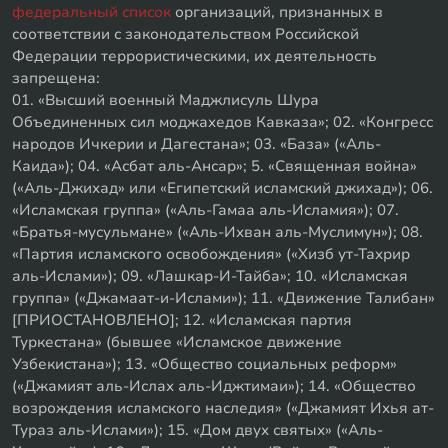
федеральный список
организаций, признанных в
соответствии с законодательством Российской
Федерации террористическими, их деятельность
запрещена:
01. «Высший военный Маджлисуль Шура
Объединенных сил моджахедов Кавказа»; 02. «Конгресс
народов Ичкерии и Дагестана»; 03. «База» («Аль-
Каида»); 04. «Асбат аль-Ансар»; 5. «Священная война»
(«Аль-Джихад» или «Египетский исламский джихад»); 06.
«Исламская группа» («Аль-Гамаа аль-Исламия»); 07.
«Братья-мусульмане» («Аль-Ихван аль-Муслимун»); 08.
«Партия исламского освобождения» («Хизб ут-Тахрир
аль-Ислами»); 09. «Лашкар-И-Тайба»; 10. «Исламская
группа» («Джамаат-и-Ислами»); 11. «Движение Талибан»
[ПРИОСТАНОВЛЕНО]; 12. «Исламская партия
Туркестана» (бывшее «Исламское движение
Узбекистана»); 13. «Общество социальных реформ»
(«Джамият аль-Ислах аль-Иджтимаи»); 14. «Общество
возрождения исламского наследия» («Джамият Ихья ат-
Тураз аль-Ислами»); 15. «Дом двух святых» («Аль-