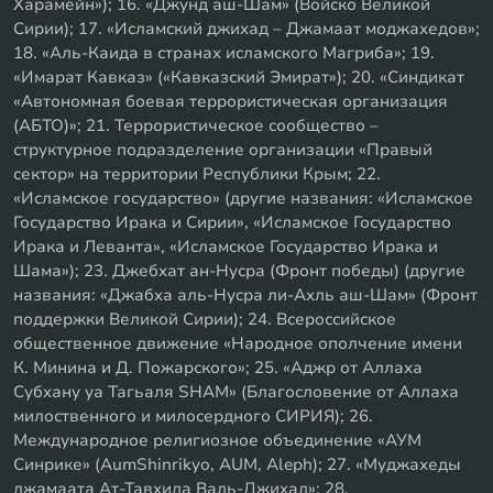
Харамейн»); 16. «Джунд аш-Шам» (Войско Великой
Сирии); 17. «Исламский джихад – Джамаат моджахедов»;
18. «Аль-Каида в странах исламского Магриба»; 19.
«Имарат Кавказ» («Кавказский Эмират»); 20. «Синдикат
«Автономная боевая террористическая организация
(АБТО)»; 21. Террористическое сообщество –
структурное подразделение организации «Правый
сектор» на территории Республики Крым; 22.
«Исламское государство» (другие названия: «Исламское
Государство Ирака и Сирии», «Исламское Государство
Ирака и Леванта», «Исламское Государство Ирака и
Шама»); 23. Джебхат ан-Нусра (Фронт победы) (другие
названия: «Джабха аль-Нусра ли-Ахль аш-Шам» (Фронт
поддержки Великой Сирии); 24. Всероссийское
общественное движение «Народное ополчение имени
К. Минина и Д. Пожарского»; 25. «Аджр от Аллаха
Субхану уа Тагьаля SHAM» (Благословение от Аллаха
милоственного и милосердного СИРИЯ); 26.
Международное религиозное объединение «АУМ
Синрике» (AumShinrikyo, AUM, Aleph); 27. «Муджахеды
джамаата Ат-Тавхида Валь-Джихад»; 28.