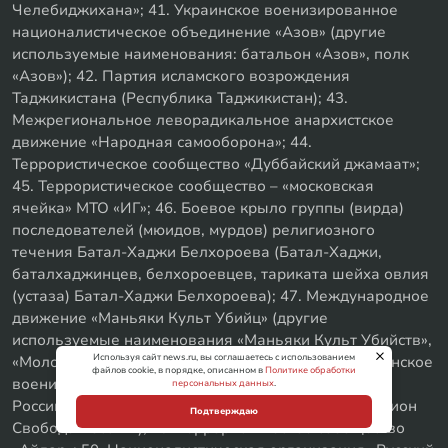
Челебиджихана»; 41. Украинское военизированное
националистическое объединение «Азов» (другие
используемые наименования: батальон «Азов», полк
«Азов»); 42. Партия исламского возрождения
Таджикистана (Республика Таджикистан); 43.
Межрегиональное леворадикальное анархистское
движение «Народная самооборона»; 44.
Террористическое сообщество «Дуббайский джамаат»;
45. Террористическое сообщество – «московская
ячейка» МТО «ИГ»; 46. Боевое крыло группы (вирда)
последователей (мюидов, мурдов) религиозного
течения Батал-Хаджи Белхороева (Батал-Хаджи,
баталхаджинцев, белхороевцев, тариката шейха овлия
(устаза) Батал-Хаджи Белхороева); 47. Международное
движение «Маньяки Культ Убийц» (другие
используемые наименования «Маньяки Культ Убийств»,
Используя сайт news.ru, вы соглашаетесь с использованием
«Молодёжь Которая Улыбается», М.К.У.); 48. Украинское
файлов cookie, в порядке, описанном в
Политике обработки
военизированное объединение Легион «Свобода
персональных данных
.
России» (другое используемое наименование «Легион
Подтверждаю
Свобода России»); 49. Террористическое сообщество