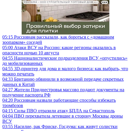
РЕКЛАМА • ООО СТРОИТЕЛЬНЫЙ ТОРГОВЫЙ ДОМ «ПЕТРОВИЧ», ИНН 7802348846
05:15
Россиянам рассказали, как бороться с «домашним
зоопарком» соседей
05:00
Атаки ВСУ на Россию: какие регионы оказались в
опасности ночью 10 августа
04:55
Националистические подразделения ВСУ «опустились»
до мобилизованных
04:55
3D-принтер для дома и малого бизнеса: как выбрать, что
можно печатать
04:33
Британию обвинили в возможной передаче секретных
данных в Китай
04:27
Жители Приднестровья массово подают документы на
получение паспорта РФ
04:20
Россиянам назвали работающие способы избежать
тромбозов
04:15
Силы ПВО отразили атаку БПЛА на Севастополь
04:04
ПВО перехватила летевшие в сторону Москвы дроны
ВСУ
03:55
Насилие, рак Фриске, Госдума: как живут солистки