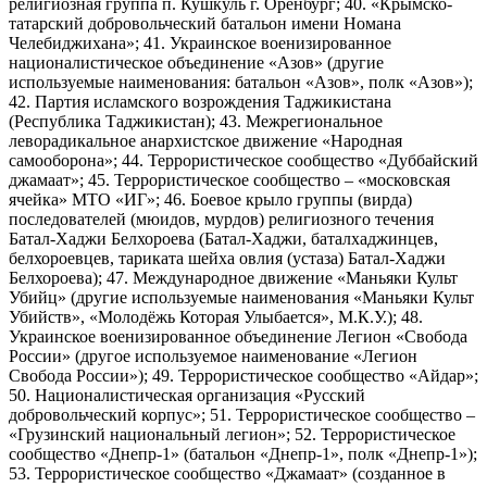
религиозная группа п. Кушкуль г. Оренбург; 40. «Крымско-
татарский добровольческий батальон имени Номана
Челебиджихана»; 41. Украинское военизированное
националистическое объединение «Азов» (другие
используемые наименования: батальон «Азов», полк «Азов»);
42. Партия исламского возрождения Таджикистана
(Республика Таджикистан); 43. Межрегиональное
леворадикальное анархистское движение «Народная
самооборона»; 44. Террористическое сообщество «Дуббайский
джамаат»; 45. Террористическое сообщество – «московская
ячейка» МТО «ИГ»; 46. Боевое крыло группы (вирда)
последователей (мюидов, мурдов) религиозного течения
Батал-Хаджи Белхороева (Батал-Хаджи, баталхаджинцев,
белхороевцев, тариката шейха овлия (устаза) Батал-Хаджи
Белхороева); 47. Международное движение «Маньяки Культ
Убийц» (другие используемые наименования «Маньяки Культ
Убийств», «Молодёжь Которая Улыбается», М.К.У.); 48.
Украинское военизированное объединение Легион «Свобода
России» (другое используемое наименование «Легион
Свобода России»); 49. Террористическое сообщество «Айдар»;
50. Националистическая организация «Русский
добровольческий корпус»; 51. Террористическое сообщество –
«Грузинский национальный легион»; 52. Террористическое
сообщество «Днепр-1» (батальон «Днепр-1», полк «Днепр-1»);
53. Террористическое сообщество «Джамаат» (созданное в