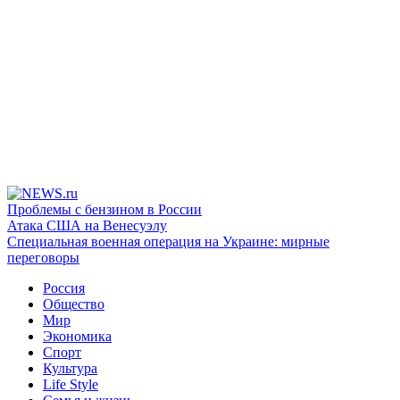
Проблемы с бензином в России
Атака США на Венесуэлу
Специальная военная операция на Украине: мирные
переговоры
Россия
Общество
Мир
Экономика
Спорт
Культура
Life Style