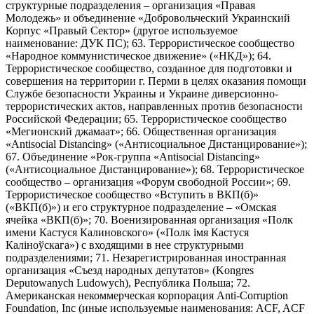
структурные подразделения – организация «Правая
Молодежь» и объединение «Добровольческий Украинский
Корпус «Правый Сектор» (другое используемое
наименование: ДУК ПС); 63. Террористическое сообщество
«Народное коммунистическое движение» («НКД»); 64.
Террористическое сообщество, созданное для подготовки и
совершения на территории г. Перми в целях оказания помощи
Службе безопасности Украины и Украине диверсионно-
террористических актов, направленных против безопасности
Российской Федерации; 65. Террористическое сообщество
«Мегионский джамаат»; 66. Общественная организация
«Antisocial Distancing» («Антисоциальное Дистанцирование»);
67. Объединение «Рок-группа «Antisocial Distancing»
(«Антисоциальное Дистанцирование»); 68. Террористическое
сообщество – организация «Форум свободной России»; 69.
Террористическое сообщество «Вступить в ВКП(б)»
(«ВКП(б)») и его структурное подразделение – «Омская
ячейка «ВКП(б)»; 70. Военизированная организация «Полк
имени Кастуся Калиновского» («Полк iмя Кастуся
Калiноўскага») с входящими в нее структурными
подразделениями; 71. Незарегистрированная иностранная
организация «Съезд народных депутатов» (Kongres
Deputowanych Ludowych), Республика Польша; 72.
Американская некоммерческая корпорация Anti-Corruption
Foundation, Inc (иные используемые наименования: ACF, ACF