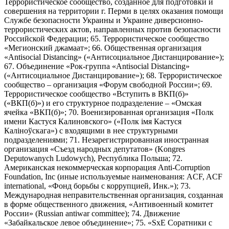
Террористическое сообщество, созданное для подготовки и
совершения на территории г. Перми в целях оказания помощи
Службе безопасности Украины и Украине диверсионно-
террористических актов, направленных против безопасности
Российской Федерации; 65. Террористическое сообщество
«Мегионский джамаат»; 66. Общественная организация
«Antisocial Distancing» («Антисоциальное Дистанцирование»);
67. Объединение «Рок-группа «Antisocial Distancing»
(«Антисоциальное Дистанцирование»); 68. Террористическое
сообщество – организация «Форум свободной России»; 69.
Террористическое сообщество «Вступить в ВКП(б)»
(«ВКП(б)») и его структурное подразделение – «Омская
ячейка «ВКП(б)»; 70. Военизированная организация «Полк
имени Кастуся Калиновского» («Полк iмя Кастуся
Калiноўскага») с входящими в нее структурными
подразделениями; 71. Незарегистрированная иностранная
организация «Съезд народных депутатов» (Kongres
Deputowanych Ludowych), Республика Польша; 72.
Американская некоммерческая корпорация Anti-Corruption
Foundation, Inc (иные используемые наименования: ACF, ACF
international, «Фонд борьбы с коррупцией, Инк.»); 73.
Международная неправительственная организация, созданная
в форме общественного движения, «Антивоенный комитет
России» (Russian antiwar committee); 74. Движение
«Забайкальское левое объединение»; 75. «SxE Соратники с