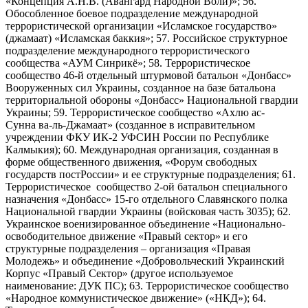
«Концепция А.Н.В. (Авангард Народной Воли)»; 56.
Обособленное боевое подразделение международной
террористической организации «Исламское государство»
(джамаат) «Исламская баккия»; 57. Российское структурное
подразделение международного террористического
сообщества «АУМ Синрикё»; 58. Террористическое
сообщество 46-й отдельный штурмовой батальон «Донбасс»
Вооруженных сил Украины, созданное на базе батальона
территориальной обороны «Донбасс» Национальной гвардии
Украины; 59. Террористическое сообщество «Ахлю ас-
Сунна ва-ль-Джамаат» (созданное в исправительном
учреждении ФКУ ИК-2 УФСИН России по Республике
Калмыкия); 60. Международная организация, созданная в
форме общественного движения, «Форум свободных
государств постРоссии» и ее структурные подразделения; 61.
Террористическое сообщество 2-ой батальон специального
назначения «Донбасс» 15-го отдельного Славянского полка
Национальной гвардии Украины (войсковая часть 3035); 62.
Украинское военизированное объединение «Национально-
освободительное движение «Правый сектор» и его
структурные подразделения – организация «Правая
Молодежь» и объединение «Добровольческий Украинский
Корпус «Правый Сектор» (другое используемое
наименование: ДУК ПС); 63. Террористическое сообщество
«Народное коммунистическое движение» («НКД»); 64.