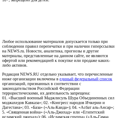
На информационном ресурсе NEWS.RU применяются
рекомендательные технологии (информационные технологии
предоставления информации на основе сбора, систематизации
и анализа сведений, относящихся к предпочтениям
пользователей сети "Интернет", находящихся на территории
Российской Федерации)
Любое использование материалов допускается только при
соблюдении правил перепечатки и при наличии гиперссылки
на NEWS.ru. Новости, аналитика, прогнозы и другие
материалы, представленные на данном сайте, не являются
офертой или рекомендацией к покупке или продаже каких-
либо активов.
Редакция NEWS.RU отдельно указывает, что перечисленные
ниже организации включены в
единый федеральный список
организаций, признанных в соответствии с
законодательством Российской Федерации
террористическими, их деятельность запрещена:
01. «Высший военный Маджлисуль Шура Объединенных сил
моджахедов Кавказа»; 02. «Конгресс народов Ичкерии и
Дагестана»; 03. «База» («Аль-Каида»); 04. «Асбат аль-Ансар»;
5. «Священная война» («Аль-Джихад» или «Египетский
исламский джихад»); 06. «Исламская группа» («Аль-Гамаа