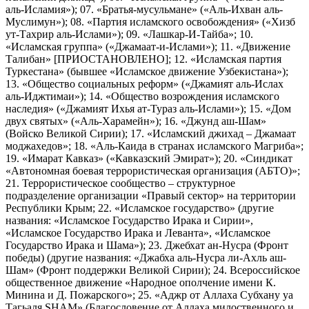
аль-Исламия»); 07. «Братья-мусульмане» («Аль-Ихван аль-
Муслимун»); 08. «Партия исламского освобождения» («Хизб
ут-Тахрир аль-Ислами»); 09. «Лашкар-И-Тайба»; 10.
«Исламская группа» («Джамаат-и-Ислами»); 11. «Движение
Талибан» [ПРИОСТАНОВЛЕНО]; 12. «Исламская партия
Туркестана» (бывшее «Исламское движение Узбекистана»);
13. «Общество социальных реформ» («Джамият аль-Ислах
аль-Иджтимаи»); 14. «Общество возрождения исламского
наследия» («Джамият Ихья ат-Тураз аль-Ислами»); 15. «Дом
двух святых» («Аль-Харамейн»); 16. «Джунд аш-Шам»
(Войско Великой Сирии); 17. «Исламский джихад – Джамаат
моджахедов»; 18. «Аль-Каида в странах исламского Магриба»;
19. «Имарат Кавказ» («Кавказский Эмират»); 20. «Синдикат
«Автономная боевая террористическая организация (АБТО)»;
21. Террористическое сообщество – структурное
подразделение организации «Правый сектор» на территории
Республики Крым; 22. «Исламское государство» (другие
названия: «Исламское Государство Ирака и Сирии»,
«Исламское Государство Ирака и Леванта», «Исламское
Государство Ирака и Шама»); 23. Джебхат ан-Нусра (Фронт
победы) (другие названия: «Джабха аль-Нусра ли-Ахль аш-
Шам» (Фронт поддержки Великой Сирии); 24. Всероссийское
общественное движение «Народное ополчение имени К.
Минина и Д. Пожарского»; 25. «Аджр от Аллаха Субхану уа
Тагьаля SHAM» (Благословение от Аллаха милоственного и