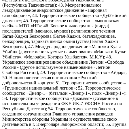
(Республика Таджикистан); 43. Межрегиональное
леворадикальное анархистское движение «Народная
самооборона»; 44. Террористическое сообщество «Дуббайский
джамаат»; 45. Террористическое сообщество – «московская
ячейка» МТО «ИГ»; 46. Боевое крыло группы (вирда)
последователей (мюидов, мурдов) религиозного течения
Батал-Хаджи Белхороева (Батал-Хаджи, баталхаджинцев,
белхороевцев, тариката шейха овлия (устаза) Батал-Хаджи
Белхороева); 47. Международное движение «Маньяки Культ
Убийц» (другие используемые наименования «Маньяки Культ
Убийств», «Молодёжь Которая Улыбается», М.К.У.); 48.
Украинское военизированное объединение Легион «Свобода
России» (другое используемое наименование «Легион
Свобода России»); 49. Террористическое сообщество «Айдар»;
50. Националистическая организация «Русский
добровольческий корпус»; 51. Террористическое сообщество –
«Грузинский национальный легион»; 52. Террористическое
сообщество «Днепр-1» (батальон «Днепр-1», полк «Днепр-1»);
53. Террористическое сообщество «Джамаат» (созданное в
исправительном учреждении ФКУ ИК-7 УФСИН России по
Республике Дагестан); 54. Террористическое сообщество,
созданное сотрудниками Главного управления разведки
Министерства обороны Украины и осуществлявшее свою
деятельность в г. Энергодаре Запорожской области; 55. Группа