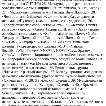
милосердного СИРИЯ); 26. Международное религиозное
объединение «АУМ Синрике» (AumShinrikyo, AUM, Aleph);
27. «Муджахеды джамаата Ат-Тавхида Валь-Джихад»; 28.
«Чистопольский Джамаат»; 29. «Рохнамо ба суи давлати
исломи» («Путеводитель в исламское государство»); 30.
Террористическое сообщество «Сеть»; 31. «Катиба Таухид
валь-Джихад»; 32. «Хайят Тахрир аш-Шам» («Организация
освобождения Леванта», «Хайят Тахрир аш-Шам», «Хейят
Тахрир аш-Шам», «Хейят Тахрир Аш-Шам», «Хайят Тахри
аш-Шам», «Тахрир аш-Шам»); 33. «Ахлю Сунна Валь
Джамаа» («Красноярский джамаат»); 34. «National
Socialism/White Power» («NS/WP, NS/WP Crew, Sparrows
Crew/White Power, Национал-социализм/Белая сила, власть»);
35. Террористическое сообщество, созданное Мальцевым В.В.
из числа участников Межрегионального общественного
движения «Артподготовка»; 36. Религиозная группа
“Джамаат “Красный пахарь”; 37. Международное молодежное
движение «Колумбайн» (другое используемое наименование
«Скулшутинг»); 38. Хатлонский джамаат; 39. Мусульманская
религиозная группа п. Кушкуль г. Оренбург; 40. «Крымско-
татарский добровольческий батальон имени Номана
Челебиджихана»; 41. Украинское военизированное
националистическое объединение «Азов» (другие
используемые наименования: батальон «Азов», полк «Азов»);
42. Партия исламского возрождения Таджикистана