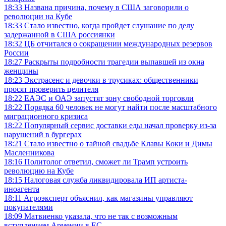
18:33
Названа причина, почему в США заговорили о
революции на Кубе
18:33
Стало известно, когда пройдет слушание по делу
задержанной в США россиянки
18:32
ЦБ отчитался о сокращении международных резервов
России
18:27
Раскрыты подробности трагедии выпавшей из окна
женщины
18:23
Экстрасенс и девочки в трусиках: общественники
просят проверить целителя
18:22
ЕАЭС и ОАЭ запустят зону свободной торговли
18:22
Порядка 60 человек не могут найти после масштабного
миграционного кризиса
18:22
Популярный сервис доставки еды начал проверку из-за
нарушений в бургерах
18:21
Стало известно о тайной свадьбе Клавы Коки и Димы
Масленникова
18:16
Политолог ответил, сможет ли Трамп устроить
революцию на Кубе
18:15
Налоговая служба ликвидировала ИП артиста-
иноагента
18:11
Агроэксперт объяснил, как магазины управляют
покупателями
18:09
Матвиенко указала, что не так с возможным
вступлением Армении в ЕС