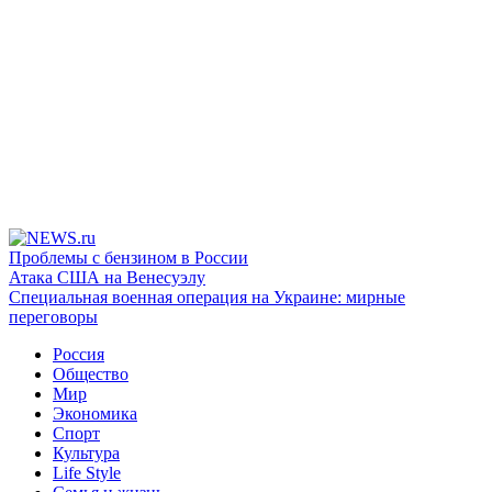
Проблемы с бензином в России
Атака США на Венесуэлу
Специальная военная операция на Украине: мирные
переговоры
Россия
Общество
Мир
Экономика
Спорт
Культура
Life Style