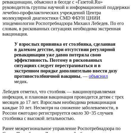
ревакцинации, объяснил в беседе с «Газетой.Ru»
руководитель группы научной и информационной поддержки
лечебно-профилактических учреждений Центра
молекулярной диагностики CMD ФБУН ЦНИИ
эпидемиологии Роспотребнадзора Михаил Лебедев. По его
словам, в рискованных ситуациях необходима экстренная
вакцинация.
У взрослых прививка от столбняка, сделанная
в далеком детстве, при отсутствии регулярной
ревакцинации уже давно потеряла свою
эффективность. Поэтому в рискованных
ситуациях следует перестраховаться и в
экстренном порядке дополнительно ввести дозу
противостолбнячной вакцины
, —
объяснил
медик.
Лебедев отметил, что столбняк — вакциноуправляемая
инфекция, и плановая вакцинация проводится детям с трех
месяцев до 17 лет. Взрослым необходима ревакцинация
каждые 10 лет. Несмотря на снижение заболеваемости, в
России ежегодно регистрируется около 30−35 случаев
столбняка с высокой летальностью.
Ранее межрегиональное управление Роспотребнадзора по