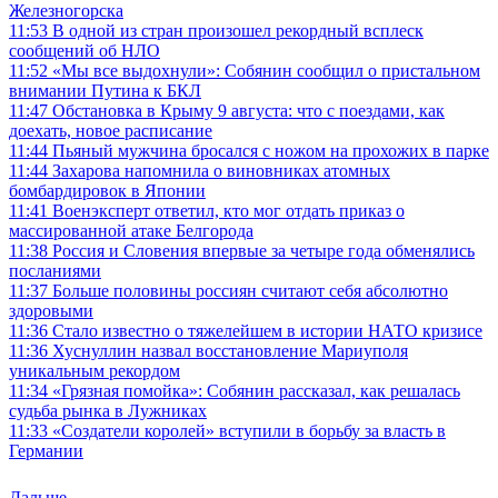
Железногорска
11:53
В одной из стран произошел рекордный всплеск
сообщений об НЛО
11:52
«Мы все выдохнули»: Собянин сообщил о пристальном
внимании Путина к БКЛ
11:47
Обстановка в Крыму 9 августа: что с поездами, как
доехать, новое расписание
11:44
Пьяный мужчина бросался с ножом на прохожих в парке
11:44
Захарова напомнила о виновниках атомных
бомбардировок в Японии
11:41
Военэксперт ответил, кто мог отдать приказ о
массированной атаке Белгорода
11:38
Россия и Словения впервые за четыре года обменялись
посланиями
11:37
Больше половины россиян считают себя абсолютно
здоровыми
11:36
Стало известно о тяжелейшем в истории НАТО кризисе
11:36
Хуснуллин назвал восстановление Мариуполя
уникальным рекордом
11:34
«Грязная помойка»: Собянин рассказал, как решалась
судьба рынка в Лужниках
11:33
«Создатели королей» вступили в борьбу за власть в
Германии
Дальше