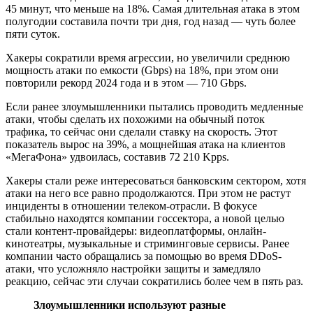
45 минут, что меньше на 18%. Самая длительная атака в этом
полугодии составила почти три дня, год назад — чуть более
пяти суток.
Хакеры сократили время агрессии, но увеличили среднюю
мощность атаки по емкости (Gbps) на 18%, при этом они
повторили рекорд 2024 года и в этом — 710 Gbps.
Если ранее злоумышленники пытались проводить медленные
атаки, чтобы сделать их похожими на обычный поток
трафика, то сейчас они сделали ставку на скорость. Этот
показатель вырос на 39%, а мощнейшая атака на клиентов
«МегаФона» удвоилась, составив 72 210 Kpps.
Хакеры стали реже интересоваться банковским сектором, хотя
атаки на него все равно продолжаются. При этом не растут
инциденты в отношении телеком-отрасли. В фокусе
стабильно находятся компании госсектора, а новой целью
стали контент-провайдеры: видеоплатформы, онлайн-
кинотеатры, музыкальные и стриминговые сервисы. Ранее
компании часто обращались за помощью во время DDoS-
атаки, что усложняло настройки защиты и замедляло
реакцию, сейчас эти случаи сократились более чем в пять раз.
Злоумышленники используют разные