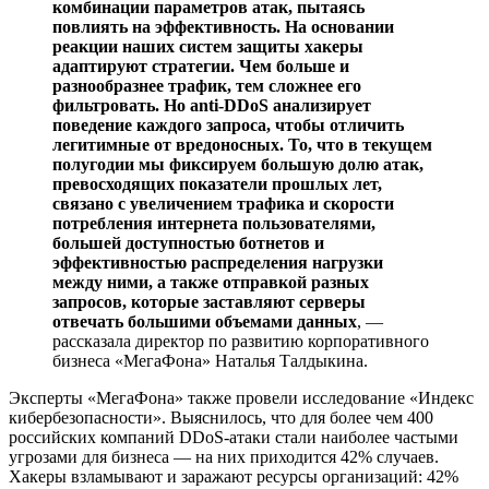
комбинации параметров атак, пытаясь
повлиять на эффективность. На основании
реакции наших систем защиты хакеры
адаптируют стратегии
. Чем больше и
разнообразнее трафик, тем сложнее его
фильтровать. Но anti-DDoS анализирует
поведение каждого запроса, чтобы отличить
легитимные от вредоносных. То, что в текущем
полугодии мы фиксируем большую долю атак,
превосходящих показатели прошлых лет,
связано с увеличением трафика и скорости
потребления интернета пользователями,
большей доступностью ботнетов и
эффективностью распределения нагрузки
между ними, а также отправкой разных
запросов, которые заставляют серверы
отвечать большими объемами данных
, —
рассказала директор по развитию корпоративного
бизнеса «МегаФона» Наталья Талдыкина.
Эксперты «МегаФона» также провели исследование «Индекс
кибербезопасности». Выяснилось, что для более чем 400
российских компаний DDoS-атаки стали наиболее частыми
угрозами для бизнеса — на них приходится 42% случаев.
Хакеры взламывают и заражают ресурсы организаций: 42%