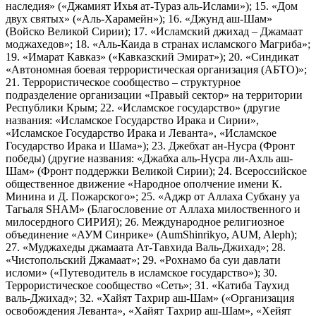
наследия» («Джамият Ихья ат-Тураз аль-Ислами»); 15. «Дом
двух святых» («Аль-Харамейн»); 16. «Джунд аш-Шам»
(Войско Великой Сирии); 17. «Исламский джихад – Джамаат
моджахедов»; 18. «Аль-Каида в странах исламского Магриба»;
19. «Имарат Кавказ» («Кавказский Эмират»); 20. «Синдикат
«Автономная боевая террористическая организация (АБТО)»;
21. Террористическое сообщество – структурное
подразделение организации «Правый сектор» на территории
Республики Крым; 22. «Исламское государство» (другие
названия: «Исламское Государство Ирака и Сирии»,
«Исламское Государство Ирака и Леванта», «Исламское
Государство Ирака и Шама»); 23. Джебхат ан-Нусра (Фронт
победы) (другие названия: «Джабха аль-Нусра ли-Ахль аш-
Шам» (Фронт поддержки Великой Сирии); 24. Всероссийское
общественное движение «Народное ополчение имени К.
Минина и Д. Пожарского»; 25. «Аджр от Аллаха Субхану уа
Тагьаля SHAM» (Благословение от Аллаха милоственного и
милосердного СИРИЯ); 26. Международное религиозное
объединение «АУМ Синрике» (AumShinrikyo, AUM, Aleph);
27. «Муджахеды джамаата Ат-Тавхида Валь-Джихад»; 28.
«Чистопольский Джамаат»; 29. «Рохнамо ба суи давлати
исломи» («Путеводитель в исламское государство»); 30.
Террористическое сообщество «Сеть»; 31. «Катиба Таухид
валь-Джихад»; 32. «Хайят Тахрир аш-Шам» («Организация
освобождения Леванта», «Хайят Тахрир аш-Шам», «Хейят