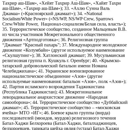
Тахрир аш-Шам», «Хейят Тахрир Аш-Шам», «Хайят Тахри
аш-Шам», «Тахрир аш-Шам»); 33. «Ахлю Сунна Валь
Джамаа» («Красноярский джамаат»); 34. «National
Socialism/White Power» («NS/WP, NS/WP Crew, Sparrows
Crew/White Power, Национал-социализм/Белая сила, власть»);
35. Террористическое сообщество, созданное Мальцевым В.В.
из числа участников Межрегионального общественного
движения «Артподготовка»; 36. Религиозная группа
“Джамаат “Красный пахарь”; 37. Международное молодежное
движение «Колумбайн» (другое используемое наименование
«Скулшутинг»); 38. Хатлонский джамаат; 39. Мусульманская
религиозная группа п. Кушкуль г. Оренбург; 40. «Крымско-
татарский добровольческий батальон имени Номана
Челебиджихана»; 41. Украинское военизированное
националистическое объединение «Азов» (другие
используемые наименования: батальон «Азов», полк «Азов»);
42. Партия исламского возрождения Таджикистана
(Республика Таджикистан); 43. Межрегиональное
леворадикальное анархистское движение «Народная
самооборона»; 44. Террористическое сообщество «Дуббайский
джамаат»; 45. Террористическое сообщество – «московская
ячейка» МТО «ИГ»; 46. Боевое крыло группы (вирда)
последователей (мюидов, мурдов) религиозного течения
Батал-Хаджи Белхороева (Батал-Хаджи, баталхаджинцев,
белхороевцев, тариката шейха овлия (устаза) Батал-Хаджи