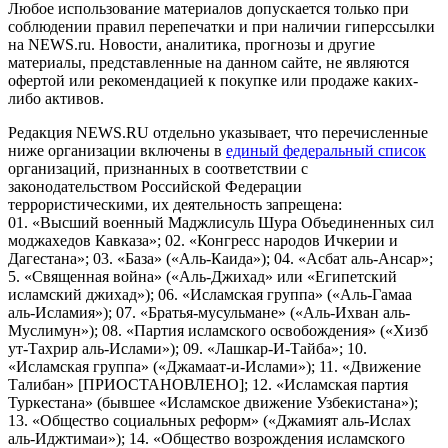
Любое использование материалов допускается только при
соблюдении правил перепечатки и при наличии гиперссылки
на NEWS.ru. Новости, аналитика, прогнозы и другие
материалы, представленные на данном сайте, не являются
офертой или рекомендацией к покупке или продаже каких-
либо активов.
Редакция NEWS.RU отдельно указывает, что перечисленные
ниже организации включены в
единый федеральный список
организаций, признанных в соответствии с
законодательством Российской Федерации
террористическими, их деятельность запрещена:
01. «Высший военный Маджлисуль Шура Объединенных сил
моджахедов Кавказа»; 02. «Конгресс народов Ичкерии и
Дагестана»; 03. «База» («Аль-Каида»); 04. «Асбат аль-Ансар»;
5. «Священная война» («Аль-Джихад» или «Египетский
исламский джихад»); 06. «Исламская группа» («Аль-Гамаа
аль-Исламия»); 07. «Братья-мусульмане» («Аль-Ихван аль-
Муслимун»); 08. «Партия исламского освобождения» («Хизб
ут-Тахрир аль-Ислами»); 09. «Лашкар-И-Тайба»; 10.
«Исламская группа» («Джамаат-и-Ислами»); 11. «Движение
Талибан» [ПРИОСТАНОВЛЕНО]; 12. «Исламская партия
Туркестана» (бывшее «Исламское движение Узбекистана»);
13. «Общество социальных реформ» («Джамият аль-Ислах
аль-Иджтимаи»); 14. «Общество возрождения исламского