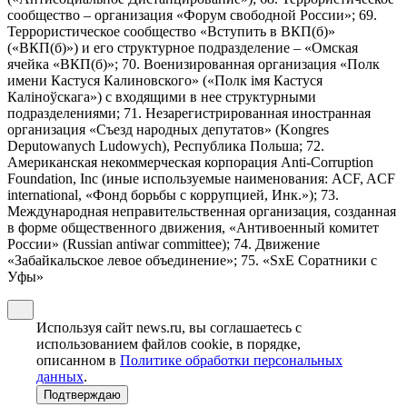
сообщество – организация «Форум свободной России»; 69.
Террористическое сообщество «Вступить в ВКП(б)»
(«ВКП(б)») и его структурное подразделение – «Омская
ячейка «ВКП(б)»; 70. Военизированная организация «Полк
имени Кастуся Калиновского» («Полк iмя Кастуся
Калiноўскага») с входящими в нее структурными
подразделениями; 71. Незарегистрированная иностранная
организация «Съезд народных депутатов» (Kongres
Deputowanych Ludowych), Республика Польша; 72.
Американская некоммерческая корпорация Anti-Corruption
Foundation, Inc (иные используемые наименования: ACF, ACF
international, «Фонд борьбы с коррупцией, Инк.»); 73.
Международная неправительственная организация, созданная
в форме общественного движения, «Антивоенный комитет
России» (Russian antiwar committee); 74. Движение
«Забайкальское левое объединение»; 75. «SxE Соратники с
Уфы»
Используя сайт news.ru, вы соглашаетесь с
использованием файлов cookie, в порядке,
описанном в
Политике обработки персональных
данных
.
Подтверждаю