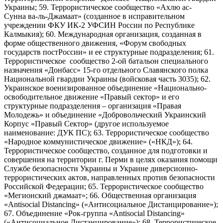
Украины; 59. Террористическое сообщество «Ахлю ас-
Сунна ва-ль-Джамаат» (созданное в исправительном
учреждении ФКУ ИК-2 УФСИН России по Республике
Калмыкия); 60. Международная организация, созданная в
форме общественного движения, «Форум свободных
государств постРоссии» и ее структурные подразделения; 61.
Террористическое сообщество 2-ой батальон специального
назначения «Донбасс» 15-го отдельного Славянского полка
Национальной гвардии Украины (войсковая часть 3035); 62.
Украинское военизированное объединение «Национально-
освободительное движение «Правый сектор» и его
структурные подразделения – организация «Правая
Молодежь» и объединение «Добровольческий Украинский
Корпус «Правый Сектор» (другое используемое
наименование: ДУК ПС); 63. Террористическое сообщество
«Народное коммунистическое движение» («НКД»); 64.
Террористическое сообщество, созданное для подготовки и
совершения на территории г. Перми в целях оказания помощи
Службе безопасности Украины и Украине диверсионно-
террористических актов, направленных против безопасности
Российской Федерации; 65. Террористическое сообщество
«Мегионский джамаат»; 66. Общественная организация
«Antisocial Distancing» («Антисоциальное Дистанцирование»);
67. Объединение «Рок-группа «Antisocial Distancing»
(«Антисоциальное Дистанцирование»); 68. Террористическое