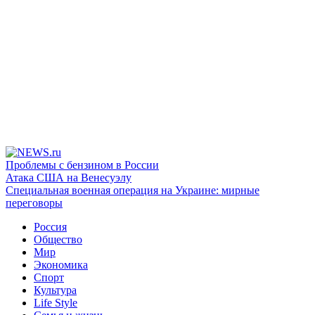
Проблемы с бензином в России
Атака США на Венесуэлу
Специальная военная операция на Украине: мирные
переговоры
Россия
Общество
Мир
Экономика
Спорт
Культура
Life Style