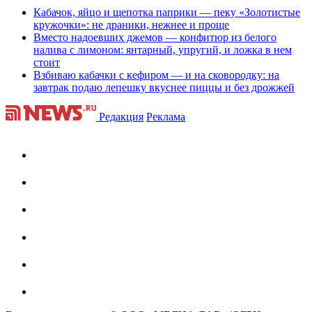
Кабачок, яйцо и щепотка паприки — пеку «Золотистые
кружочки»: не драники, нежнее и проще
Вместо надоевших джемов — конфитюр из белого
налива с лимоном: янтарный, упругий, и ложка в нем
стоит
Взбиваю кабачки с кефиром — и на сковородку: на
завтрак подаю лепешку вкуснее пиццы и без дрожжей
Редакция
Реклама