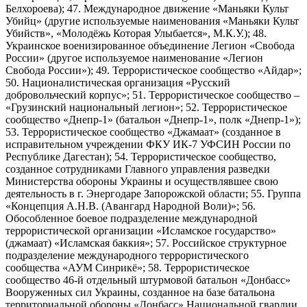
Белхороева); 47. Международное движение «Маньяки Культ
Убийц» (другие используемые наименования «Маньяки Культ
Убийств», «Молодёжь Которая Улыбается», М.К.У.); 48.
Украинское военизированное объединение Легион «Свобода
России» (другое используемое наименование «Легион
Свобода России»); 49. Террористическое сообщество «Айдар»;
50. Националистическая организация «Русский
добровольческий корпус»; 51. Террористическое сообщество –
«Грузинский национальный легион»; 52. Террористическое
сообщество «Днепр-1» (батальон «Днепр-1», полк «Днепр-1»);
53. Террористическое сообщество «Джамаат» (созданное в
исправительном учреждении ФКУ ИК-7 УФСИН России по
Республике Дагестан); 54. Террористическое сообщество,
созданное сотрудниками Главного управления разведки
Министерства обороны Украины и осуществлявшее свою
деятельность в г. Энергодаре Запорожской области; 55. Группа
«Концепция А.Н.В. (Авангард Народной Воли)»; 56.
Обособленное боевое подразделение международной
террористической организации «Исламское государство»
(джамаат) «Исламская баккия»; 57. Российское структурное
подразделение международного террористического
сообщества «АУМ Синрикё»; 58. Террористическое
сообщество 46-й отдельный штурмовой батальон «Донбасс»
Вооруженных сил Украины, созданное на базе батальона
территориальной обороны «Донбасс» Национальной гвардии