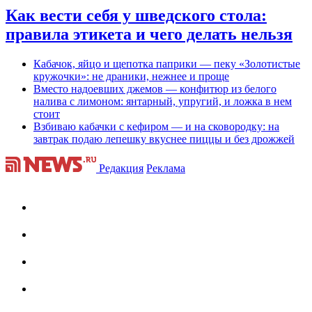
Как вести себя у шведского стола:
правила этикета и чего делать нельзя
Кабачок, яйцо и щепотка паприки — пеку «Золотистые
кружочки»: не драники, нежнее и проще
Вместо надоевших джемов — конфитюр из белого
налива с лимоном: янтарный, упругий, и ложка в нем
стоит
Взбиваю кабачки с кефиром — и на сковородку: на
завтрак подаю лепешку вкуснее пиццы и без дрожжей
Редакция
Реклама