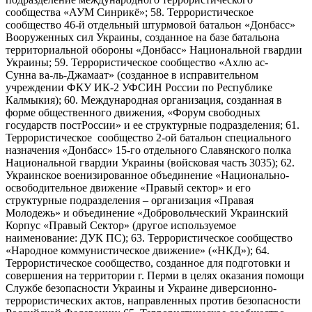
сообщества «АУМ Синрикё»; 58. Террористическое
сообщество 46-й отдельный штурмовой батальон «Донбасс»
Вооруженных сил Украины, созданное на базе батальона
территориальной обороны «Донбасс» Национальной гвардии
Украины; 59. Террористическое сообщество «Ахлю ас-
Сунна ва-ль-Джамаат» (созданное в исправительном
учреждении ФКУ ИК-2 УФСИН России по Республике
Калмыкия); 60. Международная организация, созданная в
форме общественного движения, «Форум свободных
государств постРоссии» и ее структурные подразделения; 61.
Террористическое сообщество 2-ой батальон специального
назначения «Донбасс» 15-го отдельного Славянского полка
Национальной гвардии Украины (войсковая часть 3035); 62.
Украинское военизированное объединение «Национально-
освободительное движение «Правый сектор» и его
структурные подразделения – организация «Правая
Молодежь» и объединение «Добровольческий Украинский
Корпус «Правый Сектор» (другое используемое
наименование: ДУК ПС); 63. Террористическое сообщество
«Народное коммунистическое движение» («НКД»); 64.
Террористическое сообщество, созданное для подготовки и
совершения на территории г. Перми в целях оказания помощи
Службе безопасности Украины и Украине диверсионно-
террористических актов, направленных против безопасности