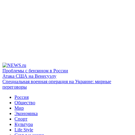
Проблемы с бензином в России
Атака США на Венесуэлу
Специальная военная операция на Украине: мирные
переговоры
Россия
Общество
Мир
Экономика
Спорт
Культура
Life Style