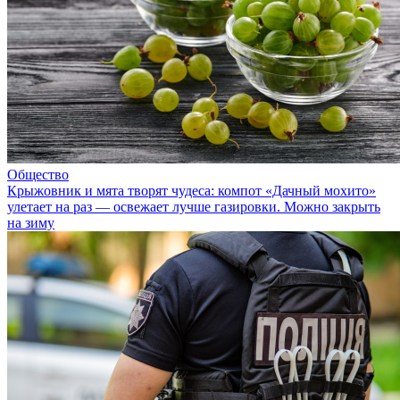
Общество
Крыжовник и мята творят чудеса: компот «Дачный мохито»
улетает на раз — освежает лучше газировки. Можно закрыть
на зиму