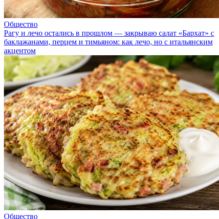
Общество
Рагу и лечо остались в прошлом — закрываю салат «Бархат» с
баклажанами, перцем и тимьяном: как лечо, но с итальянским
акцентом
Общество