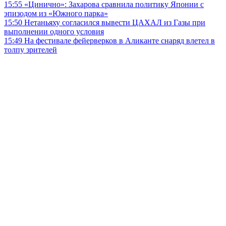
15:55
«Цинично»: Захарова сравнила политику Японии с
эпизодом из «Южного парка»
15:50
Нетаньяху согласился вывести ЦАХАЛ из Газы при
выполнении одного условия
15:49
На фестивале фейерверков в Аликанте снаряд влетел в
толпу зрителей