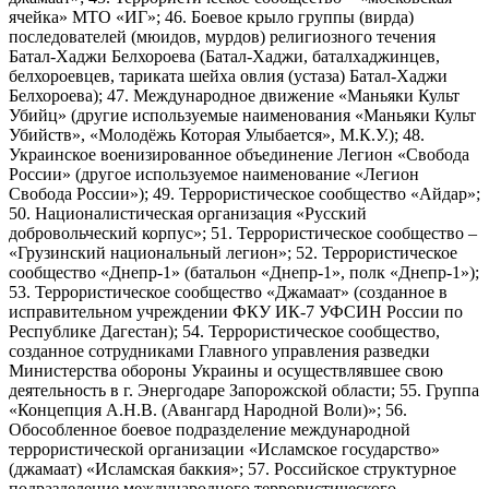
ячейка» МТО «ИГ»; 46. Боевое крыло группы (вирда)
последователей (мюидов, мурдов) религиозного течения
Батал-Хаджи Белхороева (Батал-Хаджи, баталхаджинцев,
белхороевцев, тариката шейха овлия (устаза) Батал-Хаджи
Белхороева); 47. Международное движение «Маньяки Культ
Убийц» (другие используемые наименования «Маньяки Культ
Убийств», «Молодёжь Которая Улыбается», М.К.У.); 48.
Украинское военизированное объединение Легион «Свобода
России» (другое используемое наименование «Легион
Свобода России»); 49. Террористическое сообщество «Айдар»;
50. Националистическая организация «Русский
добровольческий корпус»; 51. Террористическое сообщество –
«Грузинский национальный легион»; 52. Террористическое
сообщество «Днепр-1» (батальон «Днепр-1», полк «Днепр-1»);
53. Террористическое сообщество «Джамаат» (созданное в
исправительном учреждении ФКУ ИК-7 УФСИН России по
Республике Дагестан); 54. Террористическое сообщество,
созданное сотрудниками Главного управления разведки
Министерства обороны Украины и осуществлявшее свою
деятельность в г. Энергодаре Запорожской области; 55. Группа
«Концепция А.Н.В. (Авангард Народной Воли)»; 56.
Обособленное боевое подразделение международной
террористической организации «Исламское государство»
(джамаат) «Исламская баккия»; 57. Российское структурное
подразделение международного террористического