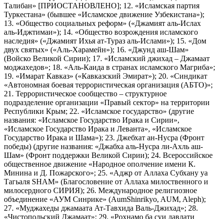
Талибан» [ПРИОСТАНОВЛЕНО]; 12. «Исламская партия
Туркестана» (бывшее «Исламское движение Узбекистана»);
13. «Общество социальных реформ» («Джамият аль-Ислах
аль-Иджтимаи»); 14. «Общество возрождения исламского
наследия» («Джамият Ихья ат-Тураз аль-Ислами»); 15. «Дом
двух святых» («Аль-Харамейн»); 16. «Джунд аш-Шам»
(Войско Великой Сирии); 17. «Исламский джихад – Джамаат
моджахедов»; 18. «Аль-Каида в странах исламского Магриба»;
19. «Имарат Кавказ» («Кавказский Эмират»); 20. «Синдикат
«Автономная боевая террористическая организация (АБТО)»;
21. Террористическое сообщество – структурное
подразделение организации «Правый сектор» на территории
Республики Крым; 22. «Исламское государство» (другие
названия: «Исламское Государство Ирака и Сирии»,
«Исламское Государство Ирака и Леванта», «Исламское
Государство Ирака и Шама»); 23. Джебхат ан-Нусра (Фронт
победы) (другие названия: «Джабха аль-Нусра ли-Ахль аш-
Шам» (Фронт поддержки Великой Сирии); 24. Всероссийское
общественное движение «Народное ополчение имени К.
Минина и Д. Пожарского»; 25. «Аджр от Аллаха Субхану уа
Тагьаля SHAM» (Благословение от Аллаха милоственного и
милосердного СИРИЯ); 26. Международное религиозное
объединение «АУМ Синрике» (AumShinrikyo, AUM, Aleph);
27. «Муджахеды джамаата Ат-Тавхида Валь-Джихад»; 28.
«Чистопольский Джамаат»; 29. «Рохнамо ба суи давлати