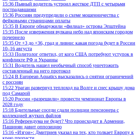
15:36
Пьяный водитель устроил жесткое ДТП с четырьмя
пострадавшими
15:36
Россиян предупредили о схеме мошенничества с
фейковыми страницами оплаты
15:35
В Европе обнаружили «филиал» острова Эпштейна
15:35
После извержения вулкана небо над японским городом
почернело
15:35
От +3 до +36, град и ливни: какая погода будет в России
10–16 августа
15:33
Политолог ответил, от кого США потребуют уступок в
конфликте РФ и Украины
15:31
Водитель нашел необычный способ уничтожить
составленный на него протокол
15:24
В European Aquatics высказались о снятии ограничений
с россиян
15:22
Ураган развернул теплоход на Волге и снес крышу дома
под Самарой
15:20
России «разрешили» провести чемпионат Европы в
2028 году
15:18
Бдительные соседи сдали полиции пенсионера с
коллекцией жутких файлов
15:16
Референдума не будет? Что происходит в Армении,
Пашинян давит оппозицию
15:16
«Изгои»: Дмитриев указал на тех, кто толкает Европу к
краю пропасти