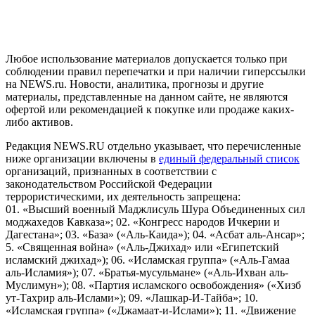
и анализа сведений, относящихся к предпочтениям
пользователей сети "Интернет", находящихся на территории
Российской Федерации)
Любое использование материалов допускается только при
соблюдении правил перепечатки и при наличии гиперссылки
на NEWS.ru. Новости, аналитика, прогнозы и другие
материалы, представленные на данном сайте, не являются
офертой или рекомендацией к покупке или продаже каких-
либо активов.
Редакция NEWS.RU отдельно указывает, что перечисленные
ниже организации включены в
единый федеральный список
организаций, признанных в соответствии с
законодательством Российской Федерации
террористическими, их деятельность запрещена:
01. «Высший военный Маджлисуль Шура Объединенных сил
моджахедов Кавказа»; 02. «Конгресс народов Ичкерии и
Дагестана»; 03. «База» («Аль-Каида»); 04. «Асбат аль-Ансар»;
5. «Священная война» («Аль-Джихад» или «Египетский
исламский джихад»); 06. «Исламская группа» («Аль-Гамаа
аль-Исламия»); 07. «Братья-мусульмане» («Аль-Ихван аль-
Муслимун»); 08. «Партия исламского освобождения» («Хизб
ут-Тахрир аль-Ислами»); 09. «Лашкар-И-Тайба»; 10.
«Исламская группа» («Джамаат-и-Ислами»); 11. «Движение