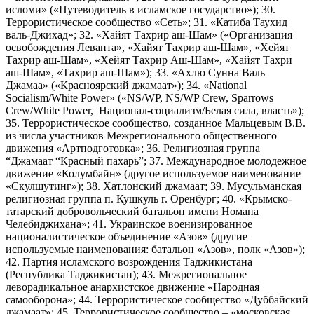
исломи» («Путеводитель в исламское государство»); 30.
Террористическое сообщество «Сеть»; 31. «Катиба Таухид
валь-Джихад»; 32. «Хайят Тахрир аш-Шам» («Организация
освобождения Леванта», «Хайят Тахрир аш-Шам», «Хейят
Тахрир аш-Шам», «Хейят Тахрир Аш-Шам», «Хайят Тахри
аш-Шам», «Тахрир аш-Шам»); 33. «Ахлю Сунна Валь
Джамаа» («Красноярский джамаат»); 34. «National
Socialism/White Power» («NS/WP, NS/WP Crew, Sparrows
Crew/White Power, Национал-социализм/Белая сила, власть»);
35. Террористическое сообщество, созданное Мальцевым В.В.
из числа участников Межрегионального общественного
движения «Артподготовка»; 36. Религиозная группа
“Джамаат “Красный пахарь”; 37. Международное молодежное
движение «Колумбайн» (другое используемое наименование
«Скулшутинг»); 38. Хатлонский джамаат; 39. Мусульманская
религиозная группа п. Кушкуль г. Оренбург; 40. «Крымско-
татарский добровольческий батальон имени Номана
Челебиджихана»; 41. Украинское военизированное
националистическое объединение «Азов» (другие
используемые наименования: батальон «Азов», полк «Азов»);
42. Партия исламского возрождения Таджикистана
(Республика Таджикистан); 43. Межрегиональное
леворадикальное анархистское движение «Народная
самооборона»; 44. Террористическое сообщество «Дуббайский
джамаат»; 45. Террористическое сообщество – «московская