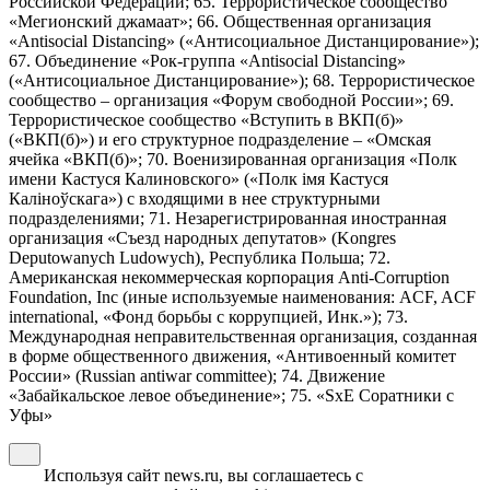
Российской Федерации; 65. Террористическое сообщество
«Мегионский джамаат»; 66. Общественная организация
«Antisocial Distancing» («Антисоциальное Дистанцирование»);
67. Объединение «Рок-группа «Antisocial Distancing»
(«Антисоциальное Дистанцирование»); 68. Террористическое
сообщество – организация «Форум свободной России»; 69.
Террористическое сообщество «Вступить в ВКП(б)»
(«ВКП(б)») и его структурное подразделение – «Омская
ячейка «ВКП(б)»; 70. Военизированная организация «Полк
имени Кастуся Калиновского» («Полк iмя Кастуся
Калiноўскага») с входящими в нее структурными
подразделениями; 71. Незарегистрированная иностранная
организация «Съезд народных депутатов» (Kongres
Deputowanych Ludowych), Республика Польша; 72.
Американская некоммерческая корпорация Anti-Corruption
Foundation, Inc (иные используемые наименования: ACF, ACF
international, «Фонд борьбы с коррупцией, Инк.»); 73.
Международная неправительственная организация, созданная
в форме общественного движения, «Антивоенный комитет
России» (Russian antiwar committee); 74. Движение
«Забайкальское левое объединение»; 75. «SxE Соратники с
Уфы»
Используя сайт news.ru, вы соглашаетесь с