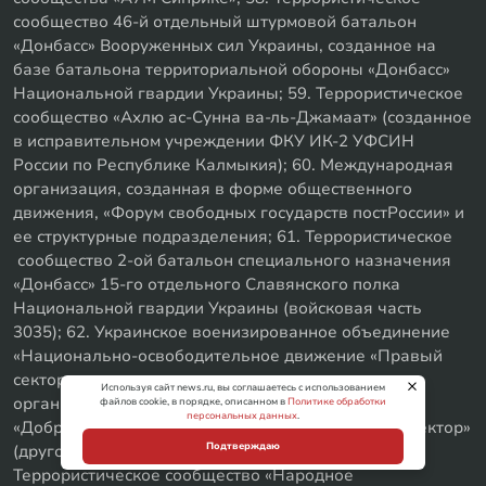
сообщество 46-й отдельный штурмовой батальон
«Донбасс» Вооруженных сил Украины, созданное на
базе батальона территориальной обороны «Донбасс»
Национальной гвардии Украины; 59. Террористическое
сообщество «Ахлю ас-Сунна ва-ль-Джамаат» (созданное
в исправительном учреждении ФКУ ИК-2 УФСИН
России по Республике Калмыкия); 60. Международная
организация, созданная в форме общественного
движения, «Форум свободных государств постРоссии» и
ее структурные подразделения; 61. Террористическое
сообщество 2-ой батальон специального назначения
«Донбасс» 15-го отдельного Славянского полка
Национальной гвардии Украины (войсковая часть
3035); 62. Украинское военизированное объединение
«Национально-освободительное движение «Правый
сектор» и его структурные подразделения –
Используя сайт news.ru, вы соглашаетесь с использованием
организация «Правая Молодежь» и объединение
файлов cookie, в порядке, описанном в
Политике обработки
персональных данных
.
«Добровольческий Украинский Корпус «Правый Сектор»
Подтверждаю
(другое используемое наименование: ДУК ПС); 63.
Террористическое сообщество «Народное