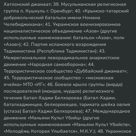
Хатлонский джамаат; 39. Мусульманская религиозная
группа п. Кушкуль г. Оренбург; 40. «Крымско-татарский
добровольческий батальон имени Номана
Челебиджихана»; 41. Украинское военизированное
националистическое объединение «Азов» (другие
используемые наименования: батальон «Азов», полк
«Азов»); 42. Партия исламского возрождения
Таджикистана (Республика Таджикистан); 43.
Межрегиональное леворадикальное анархистское
движение «Народная самооборона»; 44.
Террористическое сообщество «Дуббайский джамаат»;
45. Террористическое сообщество – «московская
ячейка» МТО «ИГ»; 46. Боевое крыло группы (вирда)
последователей (мюидов, мурдов) религиозного
течения Батал-Хаджи Белхороева (Батал-Хаджи,
баталхаджинцев, белхороевцев, тариката шейха овлия
(устаза) Батал-Хаджи Белхороева); 47. Международное
движение «Маньяки Культ Убийц» (другие
используемые наименования «Маньяки Культ Убийств»,
«Молодёжь Которая Улыбается», М.К.У.); 48. Украинское