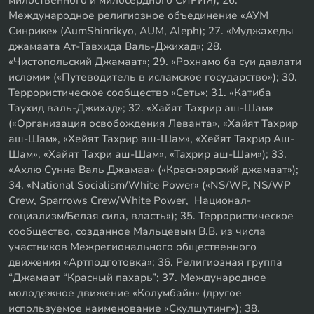
Международное религиозное объединение «АУМ
Синрике» (AumShinrikyo, AUM, Aleph); 27. «Муджахеды
джамаата Ат-Тавхида Валь-Джихад»; 28.
«Чистопольский Джамаат»; 29. «Рохнамо ба суи давлати
исломи» («Путеводитель в исламское государство»); 30.
Террористическое сообщество «Сеть»; 31. «Катиба
Таухид валь-Джихад»; 32. «Хайят Тахрир аш-Шам»
(«Организация освобождения Леванта», «Хайят Тахрир
аш-Шам», «Хейят Тахрир аш-Шам», «Хейят Тахрир Аш-
Шам», «Хайят Тахри аш-Шам», «Тахрир аш-Шам»); 33.
«Ахлю Сунна Валь Джамаа» («Красноярский джамаат»);
34. «National Socialism/White Power» («NS/WP, NS/WP
Crew, Sparrows Crew/White Power, Национал-
социализм/Белая сила, власть»); 35. Террористическое
сообщество, созданное Мальцевым В.В. из числа
участников Межрегионального общественного
движения «Артподготовка»; 36. Религиозная группа
“Джамаат “Красный пахарь”; 37. Международное
молодежное движение «Колумбайн» (другое
используемое наименование «Скулшутинг»); 38.