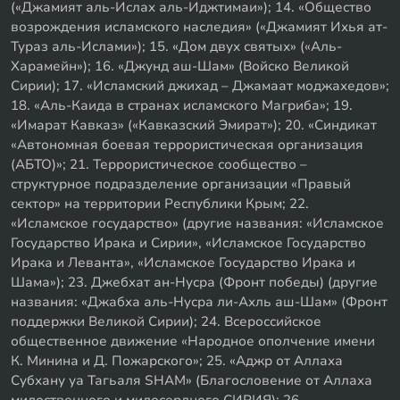
(«Джамият аль-Ислах аль-Иджтимаи»); 14. «Общество
возрождения исламского наследия» («Джамият Ихья ат-
Тураз аль-Ислами»); 15. «Дом двух святых» («Аль-
Харамейн»); 16. «Джунд аш-Шам» (Войско Великой
Сирии); 17. «Исламский джихад – Джамаат моджахедов»;
18. «Аль-Каида в странах исламского Магриба»; 19.
«Имарат Кавказ» («Кавказский Эмират»); 20. «Синдикат
«Автономная боевая террористическая организация
(АБТО)»; 21. Террористическое сообщество –
структурное подразделение организации «Правый
сектор» на территории Республики Крым; 22.
«Исламское государство» (другие названия: «Исламское
Государство Ирака и Сирии», «Исламское Государство
Ирака и Леванта», «Исламское Государство Ирака и
Шама»); 23. Джебхат ан-Нусра (Фронт победы) (другие
названия: «Джабха аль-Нусра ли-Ахль аш-Шам» (Фронт
поддержки Великой Сирии); 24. Всероссийское
общественное движение «Народное ополчение имени
К. Минина и Д. Пожарского»; 25. «Аджр от Аллаха
Субхану уа Тагьаля SHAM» (Благословение от Аллаха
милоственного и милосердного СИРИЯ); 26.