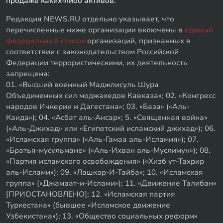
продаже каких-либо активов.
Редакция NEWS.RU отдельно указывает, что
перечисленные ниже организации включены в
единый
федеральный список
организаций, признанных в
соответствии с законодательством Российской
Федерации террористическими, их деятельность
запрещена:
01. «Высший военный Маджлисуль Шура
Объединенных сил моджахедов Кавказа»; 02. «Конгресс
народов Ичкерии и Дагестана»; 03. «База» («Аль-
Каида»); 04. «Асбат аль-Ансар»; 5. «Священная война»
(«Аль-Джихад» или «Египетский исламский джихад»); 06.
«Исламская группа» («Аль-Гамаа аль-Исламия»); 07.
«Братья-мусульмане» («Аль-Ихван аль-Муслимун»); 08.
«Партия исламского освобождения» («Хизб ут-Тахрир
аль-Ислами»); 09. «Лашкар-И-Тайба»; 10. «Исламская
группа» («Джамаат-и-Ислами»); 11. «Движение Талибан»
[ПРИОСТАНОВЛЕНО]; 12. «Исламская партия
Туркестана» (бывшее «Исламское движение
Узбекистана»); 13. «Общество социальных реформ»