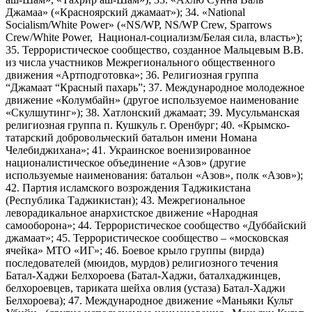
Джамаа» («Красноярский джамаат»); 34. «National
Socialism/White Power» («NS/WP, NS/WP Crew, Sparrows
Crew/White Power, Национал-социализм/Белая сила, власть»);
35. Террористическое сообщество, созданное Мальцевым В.В.
из числа участников Межрегионального общественного
движения «Артподготовка»; 36. Религиозная группа
“Джамаат “Красный пахарь”; 37. Международное молодежное
движение «Колумбайн» (другое используемое наименование
«Скулшутинг»); 38. Хатлонский джамаат; 39. Мусульманская
религиозная группа п. Кушкуль г. Оренбург; 40. «Крымско-
татарский добровольческий батальон имени Номана
Челебиджихана»; 41. Украинское военизированное
националистическое объединение «Азов» (другие
используемые наименования: батальон «Азов», полк «Азов»);
42. Партия исламского возрождения Таджикистана
(Республика Таджикистан); 43. Межрегиональное
леворадикальное анархистское движение «Народная
самооборона»; 44. Террористическое сообщество «Дуббайский
джамаат»; 45. Террористическое сообщество – «московская
ячейка» МТО «ИГ»; 46. Боевое крыло группы (вирда)
последователей (мюидов, мурдов) религиозного течения
Батал-Хаджи Белхороева (Батал-Хаджи, баталхаджинцев,
белхороевцев, тариката шейха овлия (устаза) Батал-Хаджи
Белхороева); 47. Международное движение «Маньяки Культ