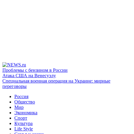
Проблемы с бензином в России
Атака США на Венесуэлу
Специальная военная операция на Украине: мирные
переговоры
Россия
Общество
Мир
Экономика
Спорт
Культура
Life Style