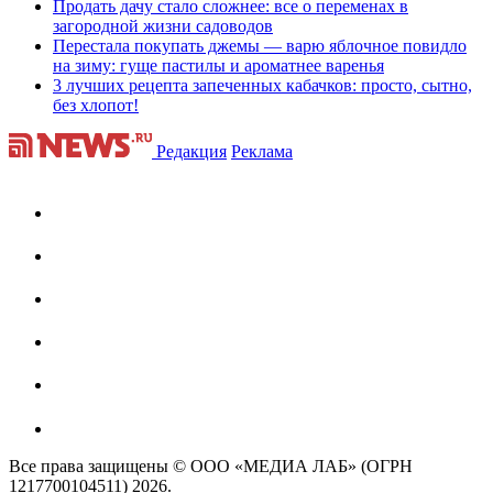
Продать дачу стало сложнее: все о переменах в
загородной жизни садоводов
Перестала покупать джемы — варю яблочное повидло
на зиму: гуще пастилы и ароматнее варенья
3 лучших рецепта запеченных кабачков: просто, сытно,
без хлопот!
Редакция
Реклама
Все права защищены © ООО «МЕДИА ЛАБ» (ОГРН
1217700104511) 2026.