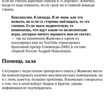
если не считать короткий отрезок в «Спартаке». Конечно,
когда-то надо начинать, но не сразу же в главной команде
страны.
Вакханалия. Клоунада. Я не знаю, как это
назвать, но если со стороны наблюдать, то это
смешно. Если знать подноготную, то
понимаешь, что идут какие-то политические
игры, которые ничего хорошего нам не светят
,
— так на назначения Жамнова в одном из
популярных шоу на YouTube отреагировал
бронзовый призер Олимпиды-20002 в составе
сборной России Андрей Николишин.
Помощь зала
Ситуацию с недостатком тренерского опыта у Жамнова могло
бы компенсировать наличие высококлассных помощников, но
и с этим, кажется, большие проблемы. Изначально говорилось
о том, что в штаб войдут Знарок и Брагин, однако
информация не подтвердилась.