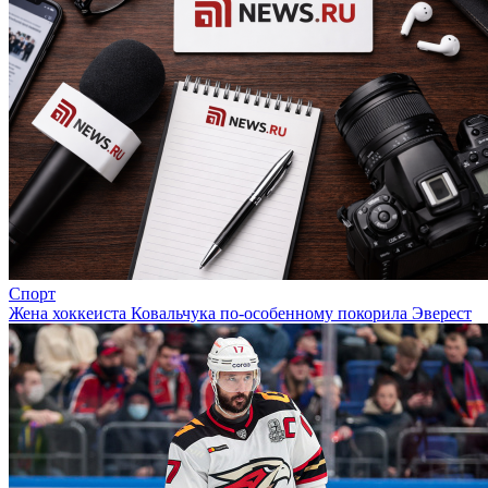
Спорт
Жена хоккеиста Ковальчука по-особенному покорила Эверест