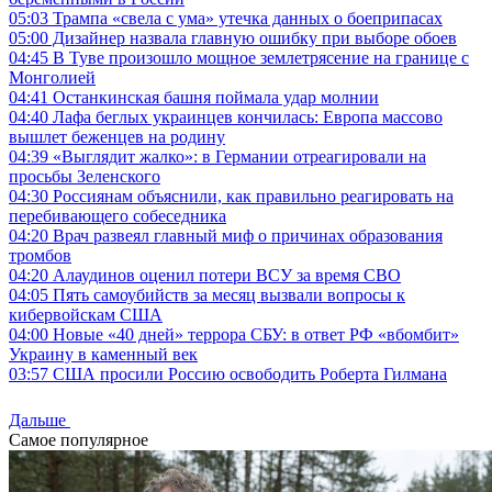
05:03
Трампа «свела с ума» утечка данных о боеприпасах
05:00
Дизайнер назвала главную ошибку при выборе обоев
04:45
В Туве произошло мощное землетрясение на границе с
Монголией
04:41
Останкинская башня поймала удар молнии
04:40
Лафа беглых украинцев кончилась: Европа массово
вышлет беженцев на родину
04:39
«Выглядит жалко»: в Германии отреагировали на
просьбы Зеленского
04:30
Россиянам объяснили, как правильно реагировать на
перебивающего собеседника
04:20
Врач развеял главный миф о причинах образования
тромбов
04:20
Алаудинов оценил потери ВСУ за время СВО
04:05
Пять самоубийств за месяц вызвали вопросы к
кибервойскам США
04:00
Новые «40 дней» террора СБУ: в ответ РФ «вбомбит»
Украину в каменный век
03:57
США просили Россию освободить Роберта Гилмана
Дальше
Самое популярное