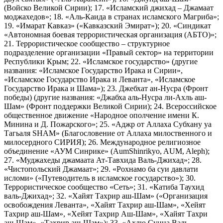
(Войско Великой Сирии); 17. «Исламский джихад – Джамаат
моджахедов»; 18. «Аль-Каида в странах исламского Магриба»;
19. «Имарат Кавказ» («Кавказский Эмират»); 20. «Синдикат
«Автономная боевая террористическая организация (АБТО)»;
21. Террористическое сообщество – структурное
подразделение организации «Правый сектор» на территории
Республики Крым; 22. «Исламское государство» (другие
названия: «Исламское Государство Ирака и Сирии»,
«Исламское Государство Ирака и Леванта», «Исламское
Государство Ирака и Шама»); 23. Джебхат ан-Нусра (Фронт
победы) (другие названия: «Джабха аль-Нусра ли-Ахль аш-
Шам» (Фронт поддержки Великой Сирии); 24. Всероссийское
общественное движение «Народное ополчение имени К.
Минина и Д. Пожарского»; 25. «Аджр от Аллаха Субхану уа
Тагьаля SHAM» (Благословение от Аллаха милоственного и
милосердного СИРИЯ); 26. Международное религиозное
объединение «АУМ Синрике» (AumShinrikyo, AUM, Aleph);
27. «Муджахеды джамаата Ат-Тавхида Валь-Джихад»; 28.
«Чистопольский Джамаат»; 29. «Рохнамо ба суи давлати
исломи» («Путеводитель в исламское государство»); 30.
Террористическое сообщество «Сеть»; 31. «Катиба Таухид
валь-Джихад»; 32. «Хайят Тахрир аш-Шам» («Организация
освобождения Леванта», «Хайят Тахрир аш-Шам», «Хейят
Тахрир аш-Шам», «Хейят Тахрир Аш-Шам», «Хайят Тахри
аш-Шам», «Тахрир аш-Шам»); 33. «Ахлю Сунна Валь