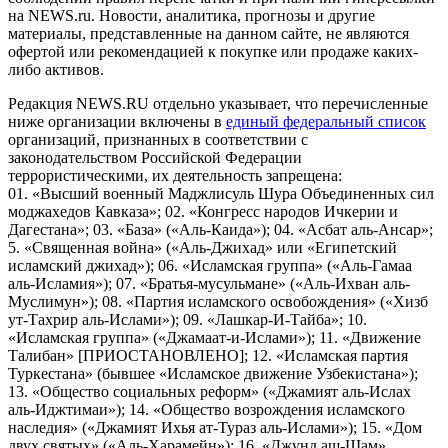
на NEWS.ru. Новости, аналитика, прогнозы и другие
материалы, представленные на данном сайте, не являются
офертой или рекомендацией к покупке или продаже каких-
либо активов.
Редакция NEWS.RU отдельно указывает, что перечисленные
ниже организации включены в
единый федеральный список
организаций, признанных в соответствии с
законодательством Российской Федерации
террористическими, их деятельность запрещена:
01. «Высший военный Маджлисуль Шура Объединенных сил
моджахедов Кавказа»; 02. «Конгресс народов Ичкерии и
Дагестана»; 03. «База» («Аль-Каида»); 04. «Асбат аль-Ансар»;
5. «Священная война» («Аль-Джихад» или «Египетский
исламский джихад»); 06. «Исламская группа» («Аль-Гамаа
аль-Исламия»); 07. «Братья-мусульмане» («Аль-Ихван аль-
Муслимун»); 08. «Партия исламского освобождения» («Хизб
ут-Тахрир аль-Ислами»); 09. «Лашкар-И-Тайба»; 10.
«Исламская группа» («Джамаат-и-Ислами»); 11. «Движение
Талибан» [ПРИОСТАНОВЛЕНО]; 12. «Исламская партия
Туркестана» (бывшее «Исламское движение Узбекистана»);
13. «Общество социальных реформ» («Джамият аль-Ислах
аль-Иджтимаи»); 14. «Общество возрождения исламского
наследия» («Джамият Ихья ат-Тураз аль-Ислами»); 15. «Дом
двух святых» («Аль-Харамейн»); 16. «Джунд аш-Шам»