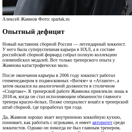
Алексей Жамнов
Фото: spartak.ru
Опытный дефицит
Новый наставник сборной России — легендарный хоккеист.
У него была суперуспешная карьера в НХЛ, а в составе
российской сборной форвард собрал полную коллекцию
олимпийских медалей. Вот только тренерского опыта у
Жамнова катастрофически мало.
После окончания карьеры в 2006 году хоккеист работал
генменеджером в подмосковных «Витязе» и «Атланте», а
затем оказался на аналогичной должности в столичном
«Спартаке». К тренерской работе Жамнова привлекли лишь в
2018-м, когда он стал исполняющим обязанности главного
тренера красно-белых. Позже специалист вошёл в тренерский
штаб сборной, где проработал три года.
Да, Жамнов хорошо знает внутреннюю хоккейную кухню,
понимает, как работать с игроками, и имеет
авторитет
среди
хоккеистов. Однако он никогда не был главным тренером,