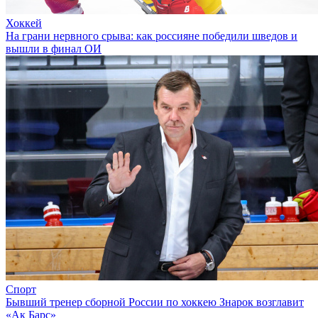
Хоккей
На грани нервного срыва: как россияне победили шведов и
вышли в финал ОИ
Спорт
Бывший тренер сборной России по хоккею Знарок возглавит
«Ак Барс»