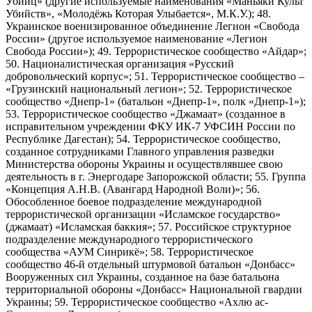
Убийц» (другие используемые наименования «Маньяки Культ
Убийств», «Молодёжь Которая Улыбается», М.К.У.); 48.
Украинское военизированное объединение Легион «Свобода
России» (другое используемое наименование «Легион
Свобода России»); 49. Террористическое сообщество «Айдар»;
50. Националистическая организация «Русский
добровольческий корпус»; 51. Террористическое сообщество –
«Грузинский национальный легион»; 52. Террористическое
сообщество «Днепр-1» (батальон «Днепр-1», полк «Днепр-1»);
53. Террористическое сообщество «Джамаат» (созданное в
исправительном учреждении ФКУ ИК-7 УФСИН России по
Республике Дагестан); 54. Террористическое сообщество,
созданное сотрудниками Главного управления разведки
Министерства обороны Украины и осуществлявшее свою
деятельность в г. Энергодаре Запорожской области; 55. Группа
«Концепция А.Н.В. (Авангард Народной Воли)»; 56.
Обособленное боевое подразделение международной
террористической организации «Исламское государство»
(джамаат) «Исламская баккия»; 57. Российское структурное
подразделение международного террористического
сообщества «АУМ Синрикё»; 58. Террористическое
сообщество 46-й отдельный штурмовой батальон «Донбасс»
Вооруженных сил Украины, созданное на базе батальона
территориальной обороны «Донбасс» Национальной гвардии
Украины; 59. Террористическое сообщество «Ахлю ас-