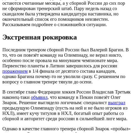
остаются считанные месяцы, а у сборной России до сих пор
не сформирован тренерский штаб. Пару недель назад со
скандалом была утверждена кандидатура наставника, но
окончательный список его помощников неизвестен.
Рассказываем подробнее о сложившейся ситуации.
Экстренная рокировка
Последним тренером сборной России был Валерий Брагин. В
то, что он повезёт команду на Олимпиаду, не верил никто,
особенно после провала на минувшем чемпионате мира.
Первенство планеты в Латвии завершилось для россиян
поражением
в 1/4 финала от десятого состава канадцев,
однако Брагина почему-то не уволили сразу. С решением по
вопросу о главном тренере тянули до осени.
В сентябре глава Федерации хоккея России Владислав Третьяк
наконец-таки
объявил
, что команду в Пекин повезёт Олег
Знарок. Решение выглядело логичным: специалист
выиграл
предыдущую Олимпиаду (пусть на ней и не было игроков из
НХЛ), имеет кучу титулов в НХЛ, богатый опыт работы со
сборной и авторитет среди россиян в сильнейшей лиге мира.
Однако в качестве главного тренера сборной Знарок «пробыл»