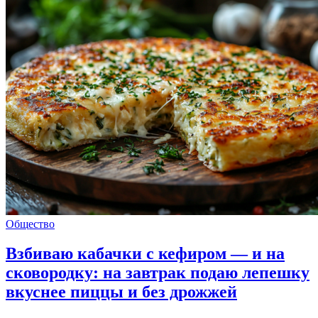
Общество
Взбиваю кабачки с кефиром — и на
сковородку: на завтрак подаю лепешку
вкуснее пиццы и без дрожжей