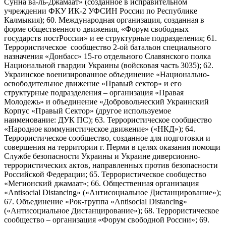
Сунна ва-ль-Джамаат» (созданное в исправительном
учреждении ФКУ ИК-2 УФСИН России по Республике
Калмыкия); 60. Международная организация, созданная в
форме общественного движения, «Форум свободных
государств постРоссии» и ее структурные подразделения; 61.
Террористическое сообщество 2-ой батальон специального
назначения «Донбасс» 15-го отдельного Славянского полка
Национальной гвардии Украины (войсковая часть 3035); 62.
Украинское военизированное объединение «Национально-
освободительное движение «Правый сектор» и его
структурные подразделения – организация «Правая
Молодежь» и объединение «Добровольческий Украинский
Корпус «Правый Сектор» (другое используемое
наименование: ДУК ПС); 63. Террористическое сообщество
«Народное коммунистическое движение» («НКД»); 64.
Террористическое сообщество, созданное для подготовки и
совершения на территории г. Перми в целях оказания помощи
Службе безопасности Украины и Украине диверсионно-
террористических актов, направленных против безопасности
Российской Федерации; 65. Террористическое сообщество
«Мегионский джамаат»; 66. Общественная организация
«Antisocial Distancing» («Антисоциальное Дистанцирование»);
67. Объединение «Рок-группа «Antisocial Distancing»
(«Антисоциальное Дистанцирование»); 68. Террористическое
сообщество – организация «Форум свободной России»; 69.