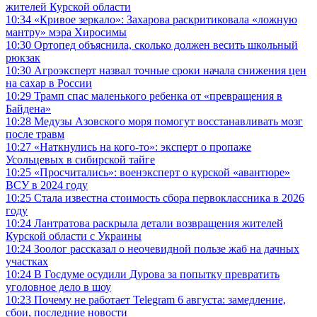
жителей Курской области
10:34
«Кривое зеркало»: Захарова раскритиковала «ложную
мантру» мэра Хиросимы
10:30
Ортопед объяснила, сколько должен весить школьный
рюкзак
10:30
Агроэксперт назвал точные сроки начала снижения цен
на сахар в России
10:29
Трамп спас маленького ребенка от «превращения в
Байдена»
10:28
Медузы Азовского моря помогут восстанавливать мозг
после травм
10:27
«Наткнулись на кого-то»: эксперт о пропаже
Усольцевых в сибирской тайге
10:25
«Просчитались»: военэксперт о курской «авантюре»
ВСУ в 2024 году
10:25
Стала известна стоимость сбора первоклассника в 2026
году
10:24
Лантратова раскрыла детали возвращения жителей
Курской области с Украины
10:24
Зоолог рассказал о неочевидной пользе жаб на дачных
участках
10:24
В Госдуме осудили Дурова за попытку превратить
уголовное дело в шоу
10:23
Почему не работает Telegram 6 августа: замедление,
сбои, последние новости