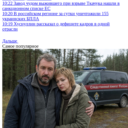
10:22
Завод чудом выжившего при взрыве Ткачука нашли в
санкционном списке ЕС
10:20
В российском регионе за сутки уничтожили 155
украинских БПЛА
10:19
Хуснуллин рассказал о дефиците кадров в одной
отрасли
Дальше
Самое популярное