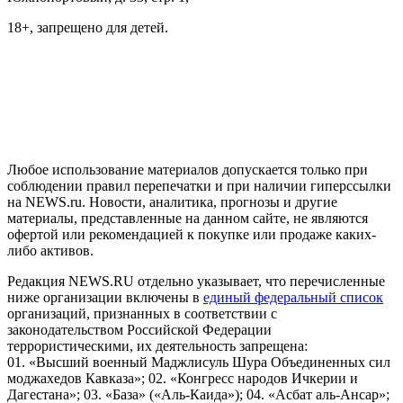
18+, запрещено для детей.
На информационном ресурсе NEWS.RU применяются
рекомендательные технологии (информационные технологии
предоставления информации на основе сбора, систематизации
и анализа сведений, относящихся к предпочтениям
пользователей сети "Интернет", находящихся на территории
Российской Федерации)
Любое использование материалов допускается только при
соблюдении правил перепечатки и при наличии гиперссылки
на NEWS.ru. Новости, аналитика, прогнозы и другие
материалы, представленные на данном сайте, не являются
офертой или рекомендацией к покупке или продаже каких-
либо активов.
Редакция NEWS.RU отдельно указывает, что перечисленные
ниже организации включены в
единый федеральный список
организаций, признанных в соответствии с
законодательством Российской Федерации
террористическими, их деятельность запрещена:
01. «Высший военный Маджлисуль Шура Объединенных сил
моджахедов Кавказа»; 02. «Конгресс народов Ичкерии и
Дагестана»; 03. «База» («Аль-Каида»); 04. «Асбат аль-Ансар»;