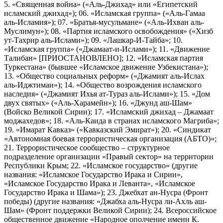
5. «Священная война» («Аль-Джихад» или «Египетский
исламский джихад»); 06. «Исламская группа» («Аль-Гамаа
аль-Исламия»); 07. «Братья-мусульмане» («Аль-Ихван аль-
Муслимун»); 08. «Партия исламского освобождения» («Хизб
ут-Тахрир аль-Ислами»); 09. «Лашкар-И-Тайба»; 10.
«Исламская группа» («Джамаат-и-Ислами»); 11. «Движение
Талибан» [ПРИОСТАНОВЛЕНО]; 12. «Исламская партия
Туркестана» (бывшее «Исламское движение Узбекистана»);
13. «Общество социальных реформ» («Джамият аль-Ислах
аль-Иджтимаи»); 14. «Общество возрождения исламского
наследия» («Джамият Ихья ат-Тураз аль-Ислами»); 15. «Дом
двух святых» («Аль-Харамейн»); 16. «Джунд аш-Шам»
(Войско Великой Сирии); 17. «Исламский джихад – Джамаат
моджахедов»; 18. «Аль-Каида в странах исламского Магриба»;
19. «Имарат Кавказ» («Кавказский Эмират»); 20. «Синдикат
«Автономная боевая террористическая организация (АБТО)»;
21. Террористическое сообщество – структурное
подразделение организации «Правый сектор» на территории
Республики Крым; 22. «Исламское государство» (другие
названия: «Исламское Государство Ирака и Сирии»,
«Исламское Государство Ирака и Леванта», «Исламское
Государство Ирака и Шама»); 23. Джебхат ан-Нусра (Фронт
победы) (другие названия: «Джабха аль-Нусра ли-Ахль аш-
Шам» (Фронт поддержки Великой Сирии); 24. Всероссийское
общественное движение «Народное ополчение имени К.