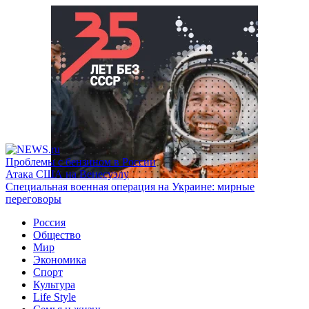
Проблемы с бензином в России
Атака США на Венесуэлу
Специальная военная операция на Украине: мирные
переговоры
Россия
Общество
Мир
Экономика
Спорт
Культура
Life Style