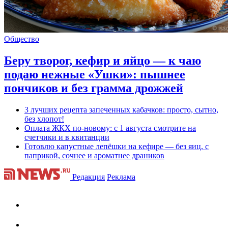
Общество
Беру творог, кефир и яйцо — к чаю
подаю нежные «Ушки»: пышнее
пончиков и без грамма дрожжей
3 лучших рецепта запеченных кабачков: просто, сытно,
без хлопот!
Оплата ЖКХ по-новому: с 1 августа смотрите на
счетчики и в квитанции
Готовлю капустные лепёшки на кефире — без яиц, с
паприкой, сочнее и ароматнее драников
Редакция
Реклама