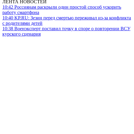
ЛЕНТА НОВОСТЕЙ
10:42
Россиянам раскрыли один простой способ ускорить
работу смартфона
10:40
KP.RU: Зезин перед смертью переживал из-за конфликта
с родителями детей
10:38
Военэксперт поставил точку в споре о повторении ВСУ
курского сценария