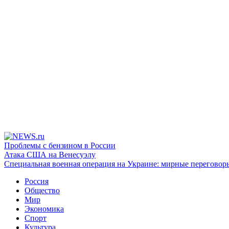
Проблемы с бензином в России
Атака США на Венесуэлу
Специальная военная операция на Украине: мирные переговор
Россия
Общество
Мир
Экономика
Спорт
Культура