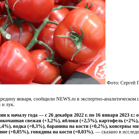
Фото: Сергей 
редину января, сообщили NEWS.ru в экспертно-аналитическом це
 и лук.
к началу года — с 26 декабря 2022 г. по 16 января 2023 г.: 
елокочанная свежая (+3,2%), яблоки (+2,5%), картофель (+2%
,4%), водка (+0,3%), баранина на кости (+0,2%), консервы мя
ое (+0,05%), говядина на кости (+0,03%)
, — сказано в исслед