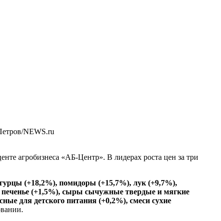
Петров/NEWS.ru
нте агробизнеса «АБ-Центр». В лидерах роста цен за три
огурцы (+18,2%), помидоры (+15,7%), лук (+9,7%),
), печенье (+1,5%), сыры сычужные твердые и мягкие
сные для детского питания (+0,2%), смеси сухие
овании.