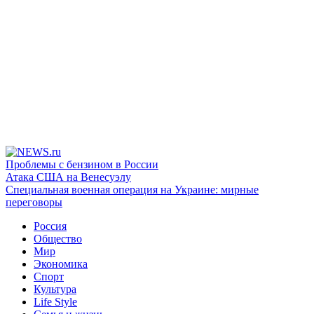
Проблемы с бензином в России
Атака США на Венесуэлу
Специальная военная операция на Украине: мирные
переговоры
Россия
Общество
Мир
Экономика
Спорт
Культура
Life Style