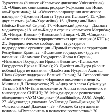
Туркестана» (бывшее «Исламское движение Узбекистана»);
13. «Общество социальных реформ» («Джамият аль-Ислах
аль-Иджтимаи»); 14. «Общество возрождения исламского
наследия» («Джамият Ихья ат-Тураз аль-Ислами»); 15. «Дом
двух святых» («Аль-Харамейн»); 16. «Джунд аш-Шам»
(Войско Великой Сирии); 17. «Исламский джихад – Джамаат
моджахедов»; 18. «Аль-Каида в странах исламского Магриба»;
19. «Имарат Кавказ» («Кавказский Эмират»); 20. «Синдикат
«Автономная боевая террористическая организация (АБТО)»;
21. Террористическое сообщество – структурное
подразделение организации «Правый сектор» на территории
Республики Крым; 22. «Исламское государство» (другие
названия: «Исламское Государство Ирака и Сирии»,
«Исламское Государство Ирака и Леванта», «Исламское
Государство Ирака и Шама»); 23. Джебхат ан-Нусра (Фронт
победы) (другие названия: «Джабха аль-Нусра ли-Ахль аш-
Шам» (Фронт поддержки Великой Сирии); 24. Всероссийское
общественное движение «Народное ополчение имени К.
Минина и Д. Пожарского»; 25. «Аджр от Аллаха Субхану уа
Тагьаля SHAM» (Благословение от Аллаха милоственного и
милосердного СИРИЯ); 26. Международное религиозное
объединение «АУМ Синрике» (AumShinrikyo, AUM, Aleph);
27. «Муджахеды джамаата Ат-Тавхида Валь-Джихад»; 28.
«Чистопольский Джамаат»; 29. «Рохнамо ба суи давлати
исломи» («Путеводитель в исламское государство»); 30.