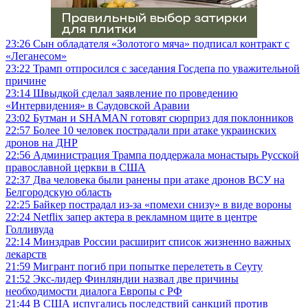
23:26
Сын обладателя «Золотого мяча» подписал контракт с
«Леганесом»
23:22
Трамп отпросился с заседания Госдепа по уважительной
причине
23:14
Швыдкой сделал заявление по проведению
«Интервидения» в Саудовской Аравии
23:02
Бутман и SHAMAN готовят сюрприз для поклонников
22:57
Более 10 человек пострадали при атаке украинских
дронов на ДНР
22:56
Администрация Трампа поддержала монастырь Русской
православной церкви в США
22:37
Два человека были ранены при атаке дронов ВСУ на
Белгородскую область
22:25
Байкер пострадал из-за «помехи снизу» в виде вороны
22:24
Netflix запер актера в рекламном щите в центре
Голливуда
22:14
Минздрав России расширит список жизненно важных
лекарств
21:59
Мигрант погиб при попытке перелететь в Сеуту
21:52
Экс-лидер Финляндии назвал две причины
необходимости диалога Европы с РФ
21:44
В США испугались последствий санкций против