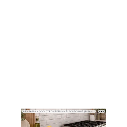
РЕКЛАМА • ООО СТРОИТЕЛЬНЫЙ ТОРГОВЫЙ ДОМ «ПЕТРОВИЧ», ИНН 7802348846