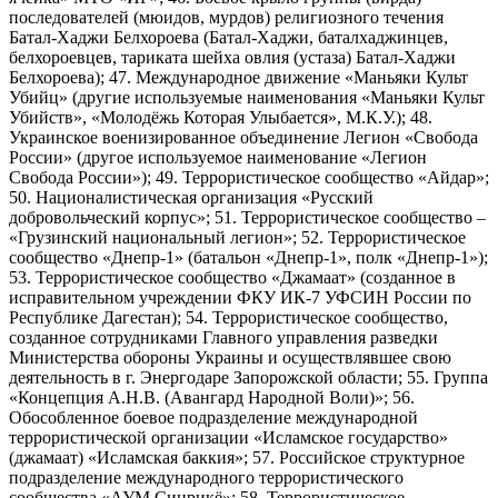
последователей (мюидов, мурдов) религиозного течения
Батал-Хаджи Белхороева (Батал-Хаджи, баталхаджинцев,
белхороевцев, тариката шейха овлия (устаза) Батал-Хаджи
Белхороева); 47. Международное движение «Маньяки Культ
Убийц» (другие используемые наименования «Маньяки Культ
Убийств», «Молодёжь Которая Улыбается», М.К.У.); 48.
Украинское военизированное объединение Легион «Свобода
России» (другое используемое наименование «Легион
Свобода России»); 49. Террористическое сообщество «Айдар»;
50. Националистическая организация «Русский
добровольческий корпус»; 51. Террористическое сообщество –
«Грузинский национальный легион»; 52. Террористическое
сообщество «Днепр-1» (батальон «Днепр-1», полк «Днепр-1»);
53. Террористическое сообщество «Джамаат» (созданное в
исправительном учреждении ФКУ ИК-7 УФСИН России по
Республике Дагестан); 54. Террористическое сообщество,
созданное сотрудниками Главного управления разведки
Министерства обороны Украины и осуществлявшее свою
деятельность в г. Энергодаре Запорожской области; 55. Группа
«Концепция А.Н.В. (Авангард Народной Воли)»; 56.
Обособленное боевое подразделение международной
террористической организации «Исламское государство»
(джамаат) «Исламская баккия»; 57. Российское структурное
подразделение международного террористического
сообщества «АУМ Синрикё»; 58. Террористическое