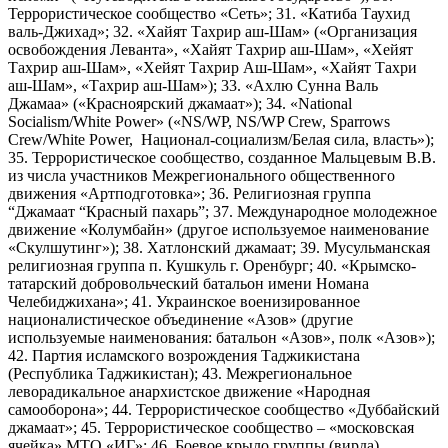
Террористическое сообщество «Сеть»; 31. «Катиба Таухид
валь-Джихад»; 32. «Хайят Тахрир аш-Шам» («Организация
освобождения Леванта», «Хайят Тахрир аш-Шам», «Хейят
Тахрир аш-Шам», «Хейят Тахрир Аш-Шам», «Хайят Тахри
аш-Шам», «Тахрир аш-Шам»); 33. «Ахлю Сунна Валь
Джамаа» («Красноярский джамаат»); 34. «National
Socialism/White Power» («NS/WP, NS/WP Crew, Sparrows
Crew/White Power, Национал-социализм/Белая сила, власть»);
35. Террористическое сообщество, созданное Мальцевым В.В.
из числа участников Межрегионального общественного
движения «Артподготовка»; 36. Религиозная группа
“Джамаат “Красный пахарь”; 37. Международное молодежное
движение «Колумбайн» (другое используемое наименование
«Скулшутинг»); 38. Хатлонский джамаат; 39. Мусульманская
религиозная группа п. Кушкуль г. Оренбург; 40. «Крымско-
татарский добровольческий батальон имени Номана
Челебиджихана»; 41. Украинское военизированное
националистическое объединение «Азов» (другие
используемые наименования: батальон «Азов», полк «Азов»);
42. Партия исламского возрождения Таджикистана
(Республика Таджикистан); 43. Межрегиональное
леворадикальное анархистское движение «Народная
самооборона»; 44. Террористическое сообщество «Дуббайский
джамаат»; 45. Террористическое сообщество – «московская
ячейка» МТО «ИГ»; 46. Боевое крыло группы (вирда)