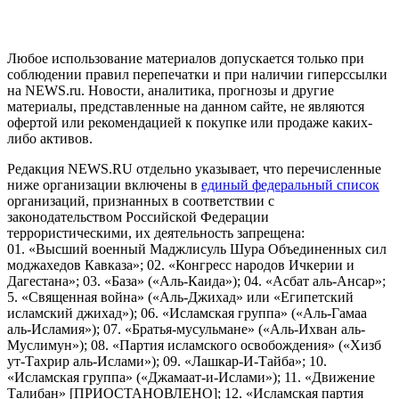
пользователей сети "Интернет", находящихся на территории
Российской Федерации)
Любое использование материалов допускается только при
соблюдении правил перепечатки и при наличии гиперссылки
на NEWS.ru. Новости, аналитика, прогнозы и другие
материалы, представленные на данном сайте, не являются
офертой или рекомендацией к покупке или продаже каких-
либо активов.
Редакция NEWS.RU отдельно указывает, что перечисленные
ниже организации включены в
единый федеральный список
организаций, признанных в соответствии с
законодательством Российской Федерации
террористическими, их деятельность запрещена:
01. «Высший военный Маджлисуль Шура Объединенных сил
моджахедов Кавказа»; 02. «Конгресс народов Ичкерии и
Дагестана»; 03. «База» («Аль-Каида»); 04. «Асбат аль-Ансар»;
5. «Священная война» («Аль-Джихад» или «Египетский
исламский джихад»); 06. «Исламская группа» («Аль-Гамаа
аль-Исламия»); 07. «Братья-мусульмане» («Аль-Ихван аль-
Муслимун»); 08. «Партия исламского освобождения» («Хизб
ут-Тахрир аль-Ислами»); 09. «Лашкар-И-Тайба»; 10.
«Исламская группа» («Джамаат-и-Ислами»); 11. «Движение
Талибан» [ПРИОСТАНОВЛЕНО]; 12. «Исламская партия