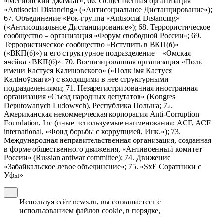
«Мегионский джамаат»; 66. Общественная организация
«Antisocial Distancing» («Антисоциальное Дистанцирование»);
67. Объединение «Рок-группа «Antisocial Distancing»
(«Антисоциальное Дистанцирование»); 68. Террористическое
сообщество – организация «Форум свободной России»; 69.
Террористическое сообщество «Вступить в ВКП(б)»
(«ВКП(б)») и его структурное подразделение – «Омская
ячейка «ВКП(б)»; 70. Военизированная организация «Полк
имени Кастуся Калиновского» («Полк iмя Кастуся
Калiноўскага») с входящими в нее структурными
подразделениями; 71. Незарегистрированная иностранная
организация «Съезд народных депутатов» (Kongres
Deputowanych Ludowych), Республика Польша; 72.
Американская некоммерческая корпорация Anti-Corruption
Foundation, Inc (иные используемые наименования: ACF, ACF
international, «Фонд борьбы с коррупцией, Инк.»); 73.
Международная неправительственная организация, созданная
в форме общественного движения, «Антивоенный комитет
России» (Russian antiwar committee); 74. Движение
«Забайкальское левое объединение»; 75. «SxE Соратники с
Уфы»
Используя сайт news.ru, вы соглашаетесь с
использованием файлов cookie, в порядке,