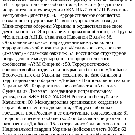
53. Террористическое сообщество «Джамаат» (созданное в
исправительном учреждении ФКУ ИК-7 УФСИН России по
Республике Дагестан); 54. Террористическое сообщество,
созданное сотрудниками Главного управления разведки
Министерства обороны Украины и осуществлявшее свою
деятельность в г. Энергодаре Запорожской области; 55. Группа
«Концепция А.Н.В. (Авангард Народной Воли)»; 56.
Обособленное боевое подразделение международной
террористической организации «Исламское государство»
(джамаат) «Исламская баккия»; 57. Российское структурное
подразделение международного террористического
сообщества «АУМ Синрикё»; 58. Террористическое
сообщество 46-й отдельный штурмовой батальон «Донбасс»
Вооруженных сил Украины, созданное на базе батальона
территориальной обороны «Донбасс» Национальной гвардии
Украины; 59. Террористическое сообщество «Ахлю ас-
Сунна ва-ль-Джамаат» (созданное в исправительном
учреждении ФКУ ИК-2 УФСИН России по Республике
Калмыкия); 60. Международная организация, созданная в
форме общественного движения, «Форум свободных
государств постРоссии» и ее структурные подразделения; 61.
Террористическое сообщество 2-ой батальон специального
назначения «Донбасс» 15-го отдельного Славянского полка
Национальной гвардии Украины (войсковая часть 3035); 62.
Украинское военизированное объединение «Национально-