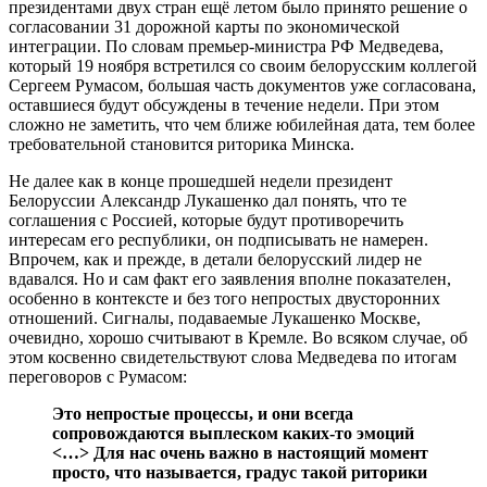
президентами двух стран ещё летом было принято решение о
согласовании 31 дорожной карты по экономической
интеграции. По словам премьер-министра РФ Медведева,
который 19 ноября встретился со своим белорусским коллегой
Сергеем Румасом, большая часть документов уже согласована,
оставшиеся будут обсуждены в течение недели. При этом
сложно не заметить, что чем ближе юбилейная дата, тем более
требовательной становится риторика Минска.
Не далее как в конце прошедшей недели президент
Белоруссии Александр Лукашенко дал понять, что те
соглашения с Россией, которые будут противоречить
интересам его республики, он подписывать не намерен.
Впрочем, как и прежде, в детали белорусский лидер не
вдавался. Но и сам факт его заявления вполне показателен,
особенно в контексте и без того непростых двусторонних
отношений. Сигналы, подаваемые Лукашенко Москве,
очевидно, хорошо считывают в Кремле. Во всяком случае, об
этом косвенно свидетельствуют слова Медведева по итогам
переговоров с Румасом:
Это непростые процессы, и они всегда
сопровождаются выплеском каких-то эмоций
<…> Для нас очень важно в настоящий момент
просто, что называется, градус такой риторики