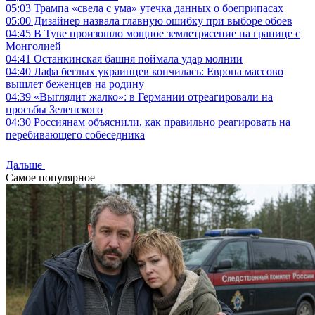
05:03
Трампа «свела с ума» утечка данных о боеприпасах
05:00
Дизайнер назвала главную ошибку при выборе обоев
04:45
В Туве произошло мощное землетрясение на границе с
Монголией
04:41
Останкинская башня поймала удар молнии
04:40
Лафа беглых украинцев кончилась: Европа массово
вышлет беженцев на родину
04:39
«Выглядит жалко»: в Германии отреагировали на
просьбы Зеленского
04:30
Россиянам объяснили, как правильно реагировать на
перебивающего собеседника
Дальше
Самое популярное