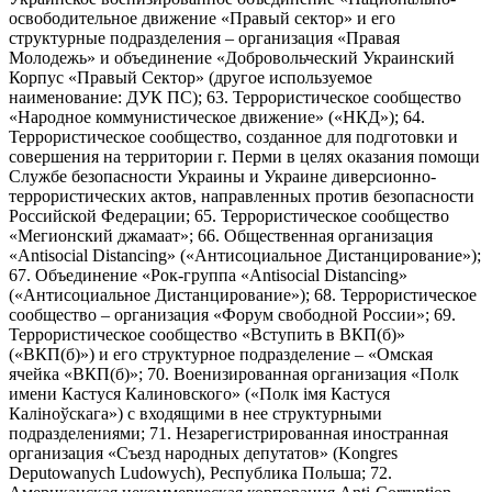
освободительное движение «Правый сектор» и его
структурные подразделения – организация «Правая
Молодежь» и объединение «Добровольческий Украинский
Корпус «Правый Сектор» (другое используемое
наименование: ДУК ПС); 63. Террористическое сообщество
«Народное коммунистическое движение» («НКД»); 64.
Террористическое сообщество, созданное для подготовки и
совершения на территории г. Перми в целях оказания помощи
Службе безопасности Украины и Украине диверсионно-
террористических актов, направленных против безопасности
Российской Федерации; 65. Террористическое сообщество
«Мегионский джамаат»; 66. Общественная организация
«Antisocial Distancing» («Антисоциальное Дистанцирование»);
67. Объединение «Рок-группа «Antisocial Distancing»
(«Антисоциальное Дистанцирование»); 68. Террористическое
сообщество – организация «Форум свободной России»; 69.
Террористическое сообщество «Вступить в ВКП(б)»
(«ВКП(б)») и его структурное подразделение – «Омская
ячейка «ВКП(б)»; 70. Военизированная организация «Полк
имени Кастуся Калиновского» («Полк iмя Кастуся
Калiноўскага») с входящими в нее структурными
подразделениями; 71. Незарегистрированная иностранная
организация «Съезд народных депутатов» (Kongres
Deputowanych Ludowych), Республика Польша; 72.