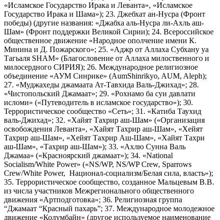
«Исламское Государство Ирака и Леванта», «Исламское
Государство Ирака и Шама»); 23. Джебхат ан-Нусра (Фронт
победы) (другие названия: «Джабха аль-Нусра ли-Ахль аш-
Шам» (Фронт поддержки Великой Сирии); 24. Всероссийское
общественное движение «Народное ополчение имени К.
Минина и Д. Пожарского»; 25. «Аджр от Аллаха Субхану уа
Тагьаля SHAM» (Благословение от Аллаха милоственного и
милосердного СИРИЯ); 26. Международное религиозное
объединение «АУМ Синрике» (AumShinrikyo, AUM, Aleph);
27. «Муджахеды джамаата Ат-Тавхида Валь-Джихад»; 28.
«Чистопольский Джамаат»; 29. «Рохнамо ба суи давлати
исломи» («Путеводитель в исламское государство»); 30.
Террористическое сообщество «Сеть»; 31. «Катиба Таухид
валь-Джихад»; 32. «Хайят Тахрир аш-Шам» («Организация
освобождения Леванта», «Хайят Тахрир аш-Шам», «Хейят
Тахрир аш-Шам», «Хейят Тахрир Аш-Шам», «Хайят Тахри
аш-Шам», «Тахрир аш-Шам»); 33. «Ахлю Сунна Валь
Джамаа» («Красноярский джамаат»); 34. «National
Socialism/White Power» («NS/WP, NS/WP Crew, Sparrows
Crew/White Power, Национал-социализм/Белая сила, власть»);
35. Террористическое сообщество, созданное Мальцевым В.В.
из числа участников Межрегионального общественного
движения «Артподготовка»; 36. Религиозная группа
“Джамаат “Красный пахарь”; 37. Международное молодежное
движение «Колумбайн» (другое используемое наименование