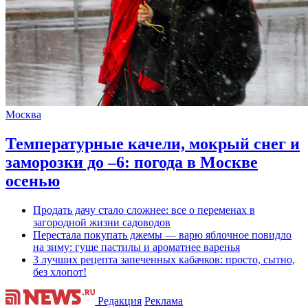
Москва
Температурные качели, мокрый снег и
заморозки до –6: погода в Москве
осенью
Продать дачу стало сложнее: все о переменах в
загородной жизни садоводов
Перестала покупать джемы — варю яблочное повидло
на зиму: гуще пастилы и ароматнее варенья
3 лучших рецепта запеченных кабачков: просто, сытно,
без хлопот!
Редакция
Реклама