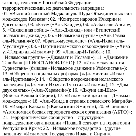
законодательством Российской Федерации
террористическими, их деятельность запрещена:
01. «Высший военный Маджлисуль Шура Объединенных сил
моджахедов Кавказа»; 02. «Конгресс народов Ичкерии и
Дагестана»; 03. «База» («Аль-Каида»); 04. «Асбат аль-Ансар»;
5. «Священная война» («Аль-Джихад» или «Египетский
исламский джихад»); 06. «Исламская группа» («Аль-Гамаа
аль-Исламия»); 07. «Братья-мусульмане» («Аль-Ихван аль-
Муслимун»); 08. «Партия исламского освобождения» («Хизб
ут-Тахрир аль-Ислами»); 09. «Лашкар-И-Тайба»; 10.
«Исламская группа» («Джамаат-и-Ислами»); 11. «Движение
Талибан» [ПРИОСТАНОВЛЕНО]; 12. «Исламская партия
Туркестана» (бывшее «Исламское движение Узбекистана»);
13. «Общество социальных реформ» («Джамият аль-Ислах
аль-Иджтимаи»); 14. «Общество возрождения исламского
наследия» («Джамият Ихья ат-Тураз аль-Ислами»); 15. «Дом
двух святых» («Аль-Харамейн»); 16. «Джунд аш-Шам»
(Войско Великой Сирии); 17. «Исламский джихад – Джамаат
моджахедов»; 18. «Аль-Каида в странах исламского Магриба»;
19. «Имарат Кавказ» («Кавказский Эмират»); 20. «Синдикат
«Автономная боевая террористическая организация (АБТО)»;
21. Террористическое сообщество – структурное
подразделение организации «Правый сектор» на территории
Республики Крым; 22. «Исламское государство» (другие
названия: «Исламское Государство Ирака и Сирии»,