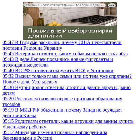
РЕКЛАМА • ООО СТРОИТЕЛЬНЫЙ ТОРГОВЫЙ ДОМ «ПЕТРОВИЧ», ИНН 7802348846
05:47
В Госдуме раскрыли, почему США пересмотрели
поставки Patriot на Украину
05:45
Ветеринар ответил, каким собакам нельзя есть арбуз
05:43
В деле Лерчек появились новые фигуранты и
неожиданные детали
05:40
ВС РФ готовятся окружить ВСУ у Устиновки
05:32
Выжил только глава семьи или их тела уже спрятаны?
Новое о деле Усольцевых
05:30
Нутрициолог ответила, стоит ли давать арбуз и дыню
детям
05:20
Россиянам назвали первые признаки образования
тромбов
05:19
В МИД РФ объяснили, почему Запад не осуждает
действия Киева
05:15
Родителям ответили, какие игрушки для ванны купить
маленькому ребенку
05:12
Минздрав изменил правила наблюдения за
беременными в России