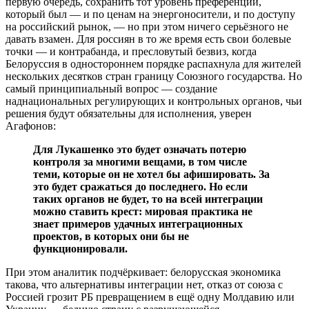
первую очередь, сохранить тот уровень преференций,
который был — и по ценам на энергоносители, и по доступу
на российский рынок, — но при этом ничего серьёзного не
давать взамен. Для россиян в то же время есть свои болевые
точки — и контрабанда, и пресловутый безвиз, когда
Белоруссия в одностороннем порядке распахнула для жителей
нескольких десятков стран границу Союзного государства. Но
самый принципиальный вопрос — создание
наднациональных регулирующих и контрольных органов, чьи
решения будут обязательны для исполнения, уверен
Агафонов:
Для Лукашенко это будет означать потерю
контроля за многими вещами, в том числе
теми, которые он не хотел бы афишировать. За
это будет сражаться до последнего. Но если
таких органов не будет, то на всей интеграции
можно ставить крест: мировая практика не
знает примеров удачных интеграционных
проектов, в которых они бы не
функционировали.
При этом аналитик подчёркивает: белорусская экономика
такова, что альтернативы интеграции нет, отказ от союза с
Россией грозит РБ превращением в ещё одну Молдавию или