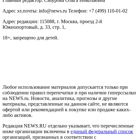
Главный редактор: Сабурова Ольга Николаевна
Адрес эл.почты: info@news.ru Телефон: +7 (499) 110-01-02
Адрес редакции: 115088, г. Москва, проезд 2-й
Южнопортовый, д. 33, стр. 1,
18+, запрещено для детей.
На информационном ресурсе NEWS.RU применяются
рекомендательные технологии (информационные технологии
предоставления информации на основе сбора, систематизации
и анализа сведений, относящихся к предпочтениям
пользователей сети "Интернет", находящихся на территории
Российской Федерации)
Любое использование материалов допускается только при
соблюдении правил перепечатки и при наличии гиперссылки
на NEWS.ru. Новости, аналитика, прогнозы и другие
материалы, представленные на данном сайте, не являются
офертой или рекомендацией к покупке или продаже каких-
либо активов.
Редакция NEWS.RU отдельно указывает, что перечисленные
ниже организации включены в
единый федеральный список
организаций, признанных в соответствии с