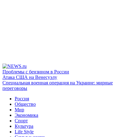
Проблемы с бензином в России
Атака США на Венесуэлу
Специальная военная операция на Украине: мирные
переговоры
Россия
Общество
Мир
Экономика
Спорт
Культура
Life Style