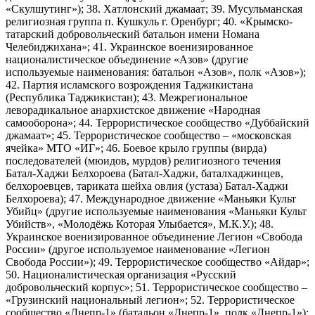
«Скулшутинг»); 38. Хатлонский джамаат; 39. Мусульманская
религиозная группа п. Кушкуль г. Оренбург; 40. «Крымско-
татарский добровольческий батальон имени Номана
Челебиджихана»; 41. Украинское военизированное
националистическое объединение «Азов» (другие
используемые наименования: батальон «Азов», полк «Азов»);
42. Партия исламского возрождения Таджикистана
(Республика Таджикистан); 43. Межрегиональное
леворадикальное анархистское движение «Народная
самооборона»; 44. Террористическое сообщество «Дуббайский
джамаат»; 45. Террористическое сообщество – «московская
ячейка» МТО «ИГ»; 46. Боевое крыло группы (вирда)
последователей (мюидов, мурдов) религиозного течения
Батал-Хаджи Белхороева (Батал-Хаджи, баталхаджинцев,
белхороевцев, тариката шейха овлия (устаза) Батал-Хаджи
Белхороева); 47. Международное движение «Маньяки Культ
Убийц» (другие используемые наименования «Маньяки Культ
Убийств», «Молодёжь Которая Улыбается», М.К.У.); 48.
Украинское военизированное объединение Легион «Свобода
России» (другое используемое наименование «Легион
Свобода России»); 49. Террористическое сообщество «Айдар»;
50. Националистическая организация «Русский
добровольческий корпус»; 51. Террористическое сообщество –
«Грузинский национальный легион»; 52. Террористическое
сообщество «Днепр-1» (батальон «Днепр-1», полк «Днепр-1»);