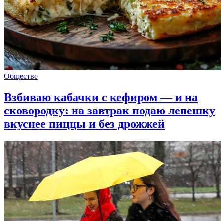
Общество
Взбиваю кабачки с кефиром — и на
сковородку: на завтрак подаю лепешку
вкуснее пиццы и без дрожжей