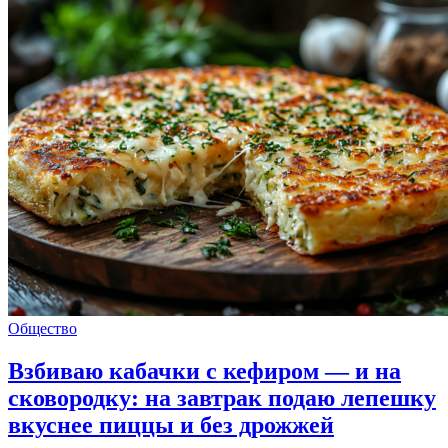
Общество
Взбиваю кабачки с кефиром — и на
сковородку: на завтрак подаю лепешку
вкуснее пиццы и без дрожжей