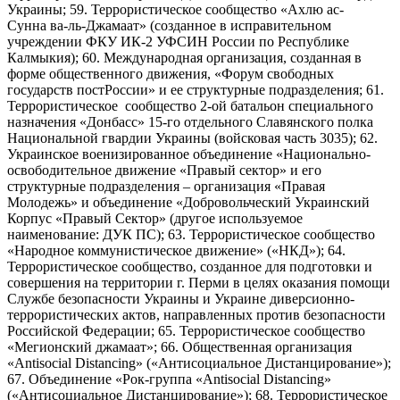
Украины; 59. Террористическое сообщество «Ахлю ас-
Сунна ва-ль-Джамаат» (созданное в исправительном
учреждении ФКУ ИК-2 УФСИН России по Республике
Калмыкия); 60. Международная организация, созданная в
форме общественного движения, «Форум свободных
государств постРоссии» и ее структурные подразделения; 61.
Террористическое сообщество 2-ой батальон специального
назначения «Донбасс» 15-го отдельного Славянского полка
Национальной гвардии Украины (войсковая часть 3035); 62.
Украинское военизированное объединение «Национально-
освободительное движение «Правый сектор» и его
структурные подразделения – организация «Правая
Молодежь» и объединение «Добровольческий Украинский
Корпус «Правый Сектор» (другое используемое
наименование: ДУК ПС); 63. Террористическое сообщество
«Народное коммунистическое движение» («НКД»); 64.
Террористическое сообщество, созданное для подготовки и
совершения на территории г. Перми в целях оказания помощи
Службе безопасности Украины и Украине диверсионно-
террористических актов, направленных против безопасности
Российской Федерации; 65. Террористическое сообщество
«Мегионский джамаат»; 66. Общественная организация
«Antisocial Distancing» («Антисоциальное Дистанцирование»);
67. Объединение «Рок-группа «Antisocial Distancing»
(«Антисоциальное Дистанцирование»); 68. Террористическое