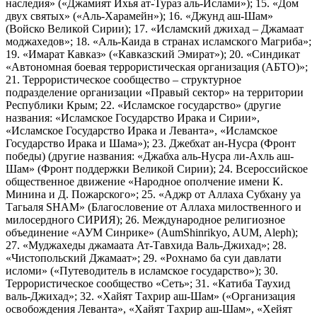
наследия» («Джамият Ихья ат-Тураз аль-Ислами»); 15. «Дом
двух святых» («Аль-Харамейн»); 16. «Джунд аш-Шам»
(Войско Великой Сирии); 17. «Исламский джихад – Джамаат
моджахедов»; 18. «Аль-Каида в странах исламского Магриба»;
19. «Имарат Кавказ» («Кавказский Эмират»); 20. «Синдикат
«Автономная боевая террористическая организация (АБТО)»;
21. Террористическое сообщество – структурное
подразделение организации «Правый сектор» на территории
Республики Крым; 22. «Исламское государство» (другие
названия: «Исламское Государство Ирака и Сирии»,
«Исламское Государство Ирака и Леванта», «Исламское
Государство Ирака и Шама»); 23. Джебхат ан-Нусра (Фронт
победы) (другие названия: «Джабха аль-Нусра ли-Ахль аш-
Шам» (Фронт поддержки Великой Сирии); 24. Всероссийское
общественное движение «Народное ополчение имени К.
Минина и Д. Пожарского»; 25. «Аджр от Аллаха Субхану уа
Тагьаля SHAM» (Благословение от Аллаха милоственного и
милосердного СИРИЯ); 26. Международное религиозное
объединение «АУМ Синрике» (AumShinrikyo, AUM, Aleph);
27. «Муджахеды джамаата Ат-Тавхида Валь-Джихад»; 28.
«Чистопольский Джамаат»; 29. «Рохнамо ба суи давлати
исломи» («Путеводитель в исламское государство»); 30.
Террористическое сообщество «Сеть»; 31. «Катиба Таухид
валь-Джихад»; 32. «Хайят Тахрир аш-Шам» («Организация
освобождения Леванта», «Хайят Тахрир аш-Шам», «Хейят