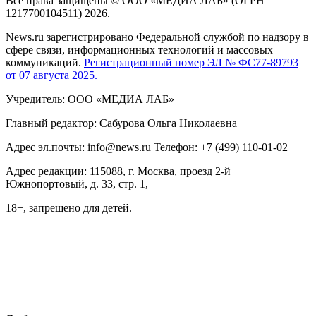
Все права защищены © ООО «МЕДИА ЛАБ» (ОГРН
1217700104511) 2026.
News.ru зарегистрировано Федеральной службой по надзору в
сфере связи, информационных технологий и массовых
коммуникаций.
Регистрационный номер ЭЛ № ФС77-89793
от 07 августа 2025.
Учредитель: ООО «МЕДИА ЛАБ»
Главный редактор: Сабурова Ольга Николаевна
Адрес эл.почты: info@news.ru Телефон: +7 (499) 110-01-02
Адрес редакции: 115088, г. Москва, проезд 2-й
Южнопортовый, д. 33, стр. 1,
18+, запрещено для детей.
На информационном ресурсе NEWS.RU применяются
рекомендательные технологии (информационные технологии
предоставления информации на основе сбора, систематизации
и анализа сведений, относящихся к предпочтениям
пользователей сети "Интернет", находящихся на территории
Российской Федерации)