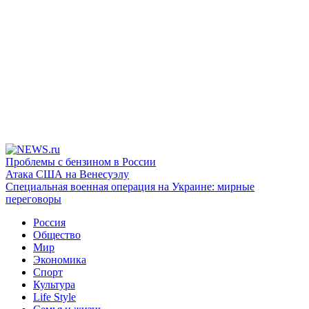
Проблемы с бензином в России
Атака США на Венесуэлу
Специальная военная операция на Украине: мирные
переговоры
Россия
Общество
Мир
Экономика
Спорт
Культура
Life Style