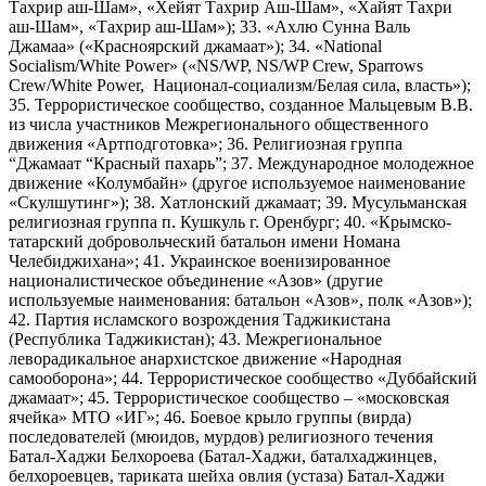
Тахрир аш-Шам», «Хейят Тахрир Аш-Шам», «Хайят Тахри
аш-Шам», «Тахрир аш-Шам»); 33. «Ахлю Сунна Валь
Джамаа» («Красноярский джамаат»); 34. «National
Socialism/White Power» («NS/WP, NS/WP Crew, Sparrows
Crew/White Power, Национал-социализм/Белая сила, власть»);
35. Террористическое сообщество, созданное Мальцевым В.В.
из числа участников Межрегионального общественного
движения «Артподготовка»; 36. Религиозная группа
“Джамаат “Красный пахарь”; 37. Международное молодежное
движение «Колумбайн» (другое используемое наименование
«Скулшутинг»); 38. Хатлонский джамаат; 39. Мусульманская
религиозная группа п. Кушкуль г. Оренбург; 40. «Крымско-
татарский добровольческий батальон имени Номана
Челебиджихана»; 41. Украинское военизированное
националистическое объединение «Азов» (другие
используемые наименования: батальон «Азов», полк «Азов»);
42. Партия исламского возрождения Таджикистана
(Республика Таджикистан); 43. Межрегиональное
леворадикальное анархистское движение «Народная
самооборона»; 44. Террористическое сообщество «Дуббайский
джамаат»; 45. Террористическое сообщество – «московская
ячейка» МТО «ИГ»; 46. Боевое крыло группы (вирда)
последователей (мюидов, мурдов) религиозного течения
Батал-Хаджи Белхороева (Батал-Хаджи, баталхаджинцев,
белхороевцев, тариката шейха овлия (устаза) Батал-Хаджи