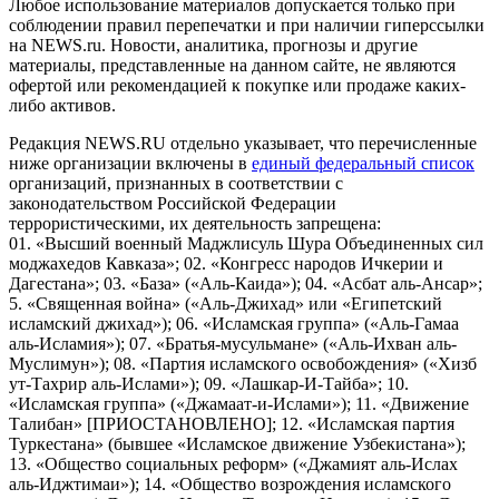
Любое использование материалов допускается только при
соблюдении правил перепечатки и при наличии гиперссылки
на NEWS.ru. Новости, аналитика, прогнозы и другие
материалы, представленные на данном сайте, не являются
офертой или рекомендацией к покупке или продаже каких-
либо активов.
Редакция NEWS.RU отдельно указывает, что перечисленные
ниже организации включены в
единый федеральный список
организаций, признанных в соответствии с
законодательством Российской Федерации
террористическими, их деятельность запрещена:
01. «Высший военный Маджлисуль Шура Объединенных сил
моджахедов Кавказа»; 02. «Конгресс народов Ичкерии и
Дагестана»; 03. «База» («Аль-Каида»); 04. «Асбат аль-Ансар»;
5. «Священная война» («Аль-Джихад» или «Египетский
исламский джихад»); 06. «Исламская группа» («Аль-Гамаа
аль-Исламия»); 07. «Братья-мусульмане» («Аль-Ихван аль-
Муслимун»); 08. «Партия исламского освобождения» («Хизб
ут-Тахрир аль-Ислами»); 09. «Лашкар-И-Тайба»; 10.
«Исламская группа» («Джамаат-и-Ислами»); 11. «Движение
Талибан» [ПРИОСТАНОВЛЕНО]; 12. «Исламская партия
Туркестана» (бывшее «Исламское движение Узбекистана»);
13. «Общество социальных реформ» («Джамият аль-Ислах
аль-Иджтимаи»); 14. «Общество возрождения исламского