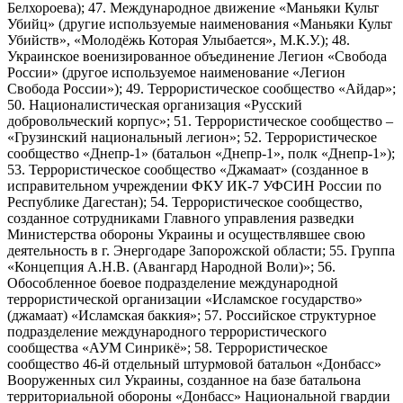
Белхороева); 47. Международное движение «Маньяки Культ
Убийц» (другие используемые наименования «Маньяки Культ
Убийств», «Молодёжь Которая Улыбается», М.К.У.); 48.
Украинское военизированное объединение Легион «Свобода
России» (другое используемое наименование «Легион
Свобода России»); 49. Террористическое сообщество «Айдар»;
50. Националистическая организация «Русский
добровольческий корпус»; 51. Террористическое сообщество –
«Грузинский национальный легион»; 52. Террористическое
сообщество «Днепр-1» (батальон «Днепр-1», полк «Днепр-1»);
53. Террористическое сообщество «Джамаат» (созданное в
исправительном учреждении ФКУ ИК-7 УФСИН России по
Республике Дагестан); 54. Террористическое сообщество,
созданное сотрудниками Главного управления разведки
Министерства обороны Украины и осуществлявшее свою
деятельность в г. Энергодаре Запорожской области; 55. Группа
«Концепция А.Н.В. (Авангард Народной Воли)»; 56.
Обособленное боевое подразделение международной
террористической организации «Исламское государство»
(джамаат) «Исламская баккия»; 57. Российское структурное
подразделение международного террористического
сообщества «АУМ Синрикё»; 58. Террористическое
сообщество 46-й отдельный штурмовой батальон «Донбасс»
Вооруженных сил Украины, созданное на базе батальона
территориальной обороны «Донбасс» Национальной гвардии