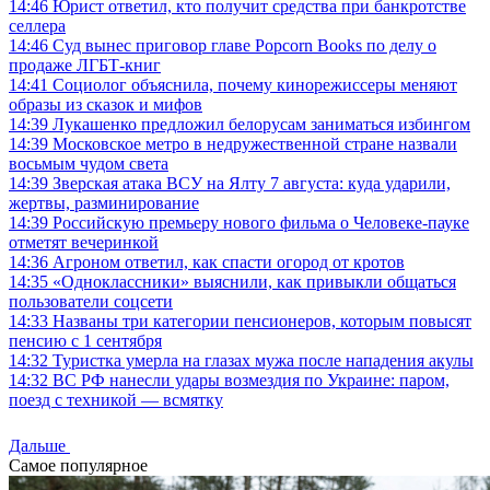
14:46
Юрист ответил, кто получит средства при банкротстве
селлера
14:46
Суд вынес приговор главе Popcorn Books по делу о
продаже ЛГБТ-книг
14:41
Социолог объяснила, почему кинорежиссеры меняют
образы из сказок и мифов
14:39
Лукашенко предложил белорусам заниматься избингом
14:39
Московское метро в недружественной стране назвали
восьмым чудом света
14:39
Зверская атака ВСУ на Ялту 7 августа: куда ударили,
жертвы, разминирование
14:39
Российскую премьеру нового фильма о Человеке-пауке
отметят вечеринкой
14:36
Агроном ответил, как спасти огород от кротов
14:35
«Одноклассники» выяснили, как привыкли общаться
пользователи соцсети
14:33
Названы три категории пенсионеров, которым повысят
пенсию с 1 сентября
14:32
Туристка умерла на глазах мужа после нападения акулы
14:32
ВС РФ нанесли удары возмездия по Украине: паром,
поезд с техникой — всмятку
Дальше
Самое популярное