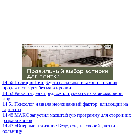
РЕКЛАМА • ООО СТРОИТЕЛЬНЫЙ ТОРГОВЫЙ ДОМ «ПЕТРОВИЧ», ИНН 7802348846
14:56
Полиция Петербурга раскрыла незаконный канал
продажи сигарет без маркировки
14:52
Рабочий день предложили урезать из-за аномальной
жары
14:51
Психолог назвала неожиданный фактор, влияющий на
зарплаты
14:48
МАКС запустил масштабную программу для сторонних
разработчиков
14:47
«Впервые в жизни»: Безрукову на скорой увезли в
больницу