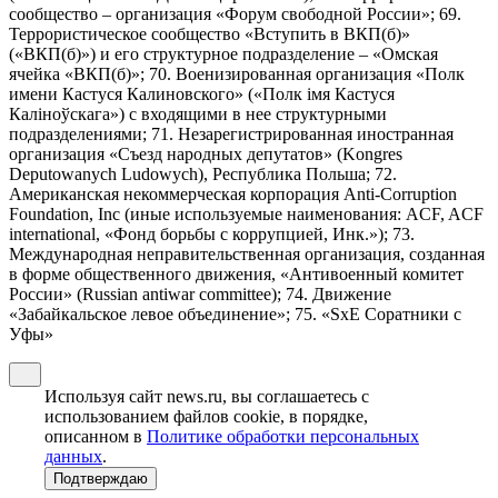
сообщество – организация «Форум свободной России»; 69.
Террористическое сообщество «Вступить в ВКП(б)»
(«ВКП(б)») и его структурное подразделение – «Омская
ячейка «ВКП(б)»; 70. Военизированная организация «Полк
имени Кастуся Калиновского» («Полк iмя Кастуся
Калiноўскага») с входящими в нее структурными
подразделениями; 71. Незарегистрированная иностранная
организация «Съезд народных депутатов» (Kongres
Deputowanych Ludowych), Республика Польша; 72.
Американская некоммерческая корпорация Anti-Corruption
Foundation, Inc (иные используемые наименования: ACF, ACF
international, «Фонд борьбы с коррупцией, Инк.»); 73.
Международная неправительственная организация, созданная
в форме общественного движения, «Антивоенный комитет
России» (Russian antiwar committee); 74. Движение
«Забайкальское левое объединение»; 75. «SxE Соратники с
Уфы»
Используя сайт news.ru, вы соглашаетесь с
использованием файлов cookie, в порядке,
описанном в
Политике обработки персональных
данных
.
Подтверждаю