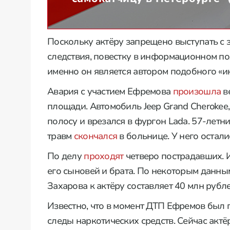
Поскольку актёру запрещено выступать с з
следствия, повестку в информационном пол
именно он является автором подобного «
Авария с участием Ефремова
произошла
в
площади. Автомобиль Jeep Grand Cherokee,
полосу и врезался в фургон Lada. 57-лет
травм
скончался
в больнице. У него остали
По делу
проходят
четверо пострадавших. 
его сыновей и брата. По некоторым данны
Захарова к актёру составляет 40 млн рубле
Известно, что в момент ДТП Ефремов был 
следы наркотических средств. Сейчас актё