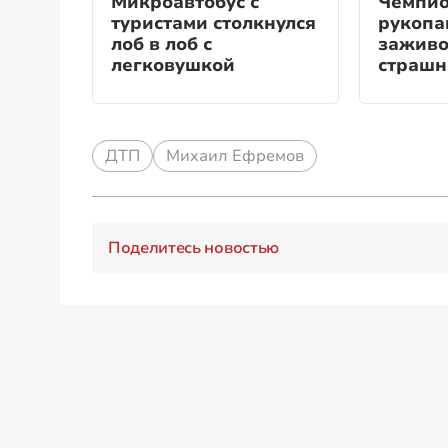
Микроавтобус с
Чемпио
туристами столкнулся
рукопа
лоб в лоб с
заживо
легковушкой
страшн
ДТП
Михаил Ефремов
Поделитесь новостью