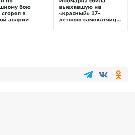
н по
Иномарка сбила
шному бою
выехавшую на
 сгорел в
«красный» 17-
ой аварии
летнюю самокатчицу
в Петербурге