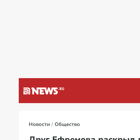
а Венесуэлу
Специальная в
Новости
Общество
Друг Ефремова раскрыл 