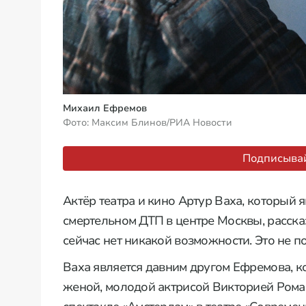
Михаил Ефремов
Фото: Максим Блинов/РИА Новости
Подписывай
Актёр театра и кино Артур Ваха, который
смертельном ДТП в центре Москвы, рассказ
сейчас нет никакой возможности. Это не п
Ваха является давним другом Ефремова, к
женой, молодой актрисой Викторией Роман