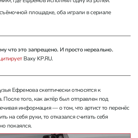
ник», где Ефремов исполнял одну из ролей.
 съёмочной площадке, оба играли в сериале
у что это запрещено. И просто нереально.
цитирует
Ваху KP.RU.
узья Ефремова скептически относятся к
 После того, как актёр был отправлен под
ечивая информация — о том, что артист то перенёс
ь на себя руки, то отказался считать себя
но покаялся.