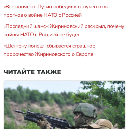
«Все кончено. Путин победил»: озвучен шок-
прогноз о войне НАТО с Россией
«Последний шанс»: Жириновский раскрыл, почему
войны НАТО с Россией не будет
«Шенгену конец»: сбывается страшное
пророчество Жириновского о Европе
ЧИТАЙТЕ ТАКЖЕ