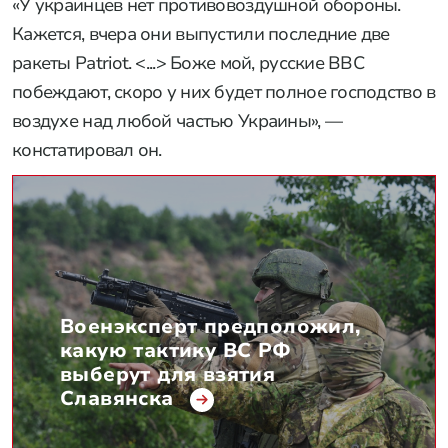
«У украинцев нет противовоздушной обороны.
Кажется, вчера они выпустили последние две
ракеты Patriot. <...> Боже мой, русские ВВС
побеждают, скоро у них будет полное господство в
воздухе над любой частью Украины», —
констатировал он.
Военэксперт предположил,
какую тактику ВС РФ
выберут для взятия
Славянска