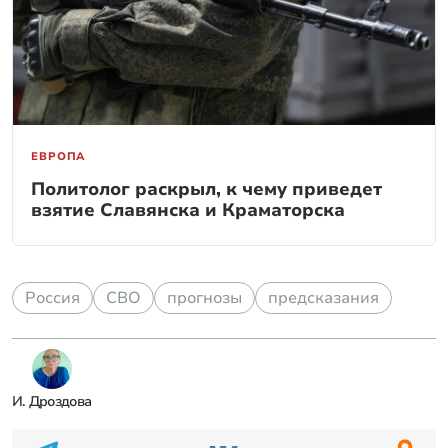
ЕВРОПА
Политолог раскрыл, к чему приведет
взятие Славянска и Краматорска
Россия
СВО
прогнозы
предсказания
И. Дроздова