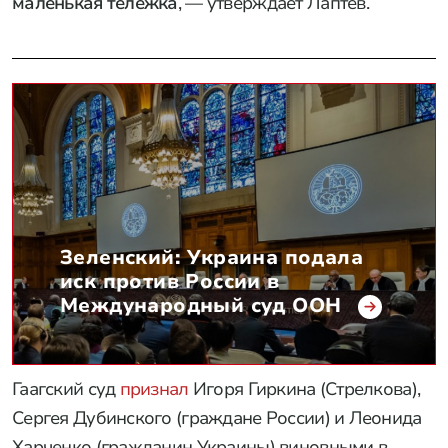
маленькая тележка
, — утверждает Лаптев.
Зеленский: Украина подала
иск против России в
Международный суд ООН
Гаагский суд
признал
Игоря Гиркина (Стрелкова),
Сергея Дубинского (граждане России) и Леонида
Харченко (гражданин Украины) виновными в