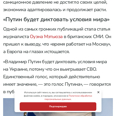
санкционное давление не достигло своих целей,
экономика адаптировалась и продолжает расти.
«Путин будет диктовать условия мира»
Одной из самых громких публикаций стала статья
журналиста
Оуэна Мэтьюза
в британских СМИ. Он
пришел к выводу, что «время работает на Москву»,
а Европа на глазах истощается.
«Владимир Путин будет диктовать условия мира
на Украине, потому что он выигрывает СВО.
Единственный голос, который действительно
имеет значение, — это голос Путина», — говорится
в публикации.
Используя сайт news.ru, вы соглашаетесь с использованием
файлов cookie, в порядке, описанном в
Политике обработки
персональных данных
.
Подтверждаю