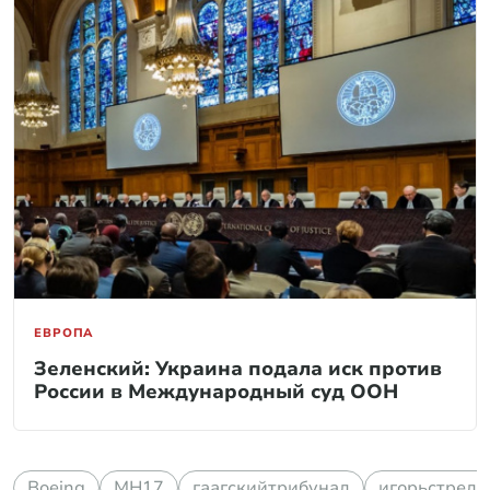
ЕВРОПА
Зеленский: Украина подала иск против
России в Международный суд ООН
Boeing
MH17
гаагскийтрибунал
игорьстрелк