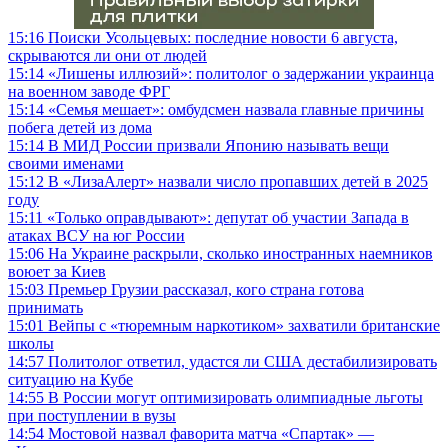
15:16
Поиски Усольцевых: последние новости 6 августа,
скрываются ли они от людей
15:14
«Лишены иллюзий»: политолог о задержании украинца
на военном заводе ФРГ
15:14
«Семья мешает»: омбудсмен назвала главные причины
побега детей из дома
15:14
В МИД России призвали Японию называть вещи
своими именами
15:12
В «ЛизаАлерт» назвали число пропавших детей в 2025
году
15:11
«Только оправдывают»: депутат об участии Запада в
атаках ВСУ на юг России
15:06
На Украине раскрыли, сколько иностранных наемников
воюет за Киев
15:03
Премьер Грузии рассказал, кого страна готова
принимать
15:01
Вейпы с «тюремным наркотиком» захватили британские
школы
14:57
Политолог ответил, удастся ли США дестабилизировать
ситуацию на Кубе
14:55
В России могут оптимизировать олимпиадные льготы
при поступлении в вузы
14:54
Мостовой назвал фаворита матча «Спартак» —