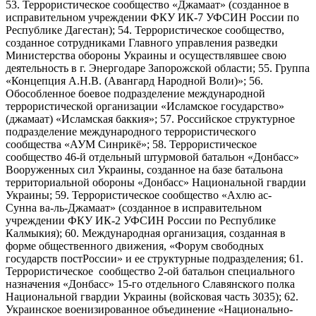
53. Террористическое сообщество «Джамаат» (созданное в
исправительном учреждении ФКУ ИК-7 УФСИН России по
Республике Дагестан); 54. Террористическое сообщество,
созданное сотрудниками Главного управления разведки
Министерства обороны Украины и осуществлявшее свою
деятельность в г. Энергодаре Запорожской области; 55. Группа
«Концепция А.Н.В. (Авангард Народной Воли)»; 56.
Обособленное боевое подразделение международной
террористической организации «Исламское государство»
(джамаат) «Исламская баккия»; 57. Российское структурное
подразделение международного террористического
сообщества «АУМ Синрикё»; 58. Террористическое
сообщество 46-й отдельный штурмовой батальон «Донбасс»
Вооруженных сил Украины, созданное на базе батальона
территориальной обороны «Донбасс» Национальной гвардии
Украины; 59. Террористическое сообщество «Ахлю ас-
Сунна ва-ль-Джамаат» (созданное в исправительном
учреждении ФКУ ИК-2 УФСИН России по Республике
Калмыкия); 60. Международная организация, созданная в
форме общественного движения, «Форум свободных
государств постРоссии» и ее структурные подразделения; 61.
Террористическое сообщество 2-ой батальон специального
назначения «Донбасс» 15-го отдельного Славянского полка
Национальной гвардии Украины (войсковая часть 3035); 62.
Украинское военизированное объединение «Национально-