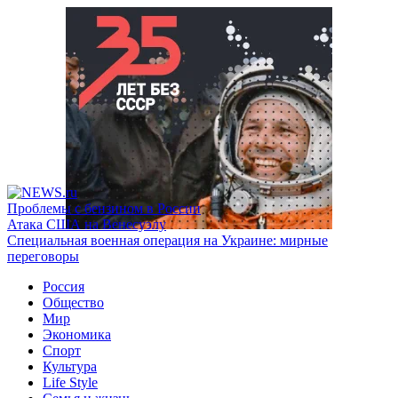
Проблемы с бензином в России
Атака США на Венесуэлу
Специальная военная операция на Украине: мирные
переговоры
Россия
Общество
Мир
Экономика
Спорт
Культура
Life Style