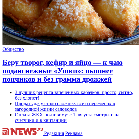
Общество
Беру творог, кефир и яйцо — к чаю
подаю нежные «Ушки»: пышнее
пончиков и без грамма дрожжей
3 лучших рецепта запеченных кабачков: просто, сытно,
без хлопот!
Продать дачу стало сложнее: все о переменах в
загородной жизни садоводов
Оплата ЖКХ по-новому: с 1 августа смотрите на
счетчики и в квитанции
Редакция
Реклама