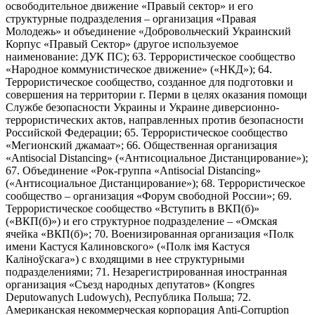
освободительное движение «Правый сектор» и его
структурные подразделения – организация «Правая
Молодежь» и объединение «Добровольческий Украинский
Корпус «Правый Сектор» (другое используемое
наименование: ДУК ПС); 63. Террористическое сообщество
«Народное коммунистическое движение» («НКД»); 64.
Террористическое сообщество, созданное для подготовки и
совершения на территории г. Перми в целях оказания помощи
Службе безопасности Украины и Украине диверсионно-
террористических актов, направленных против безопасности
Российской Федерации; 65. Террористическое сообщество
«Мегионский джамаат»; 66. Общественная организация
«Antisocial Distancing» («Антисоциальное Дистанцирование»);
67. Объединение «Рок-группа «Antisocial Distancing»
(«Антисоциальное Дистанцирование»); 68. Террористическое
сообщество – организация «Форум свободной России»; 69.
Террористическое сообщество «Вступить в ВКП(б)»
(«ВКП(б)») и его структурное подразделение – «Омская
ячейка «ВКП(б)»; 70. Военизированная организация «Полк
имени Кастуся Калиновского» («Полк iмя Кастуся
Калiноўскага») с входящими в нее структурными
подразделениями; 71. Незарегистрированная иностранная
организация «Съезд народных депутатов» (Kongres
Deputowanych Ludowych), Республика Польша; 72.
Американская некоммерческая корпорация Anti-Corruption