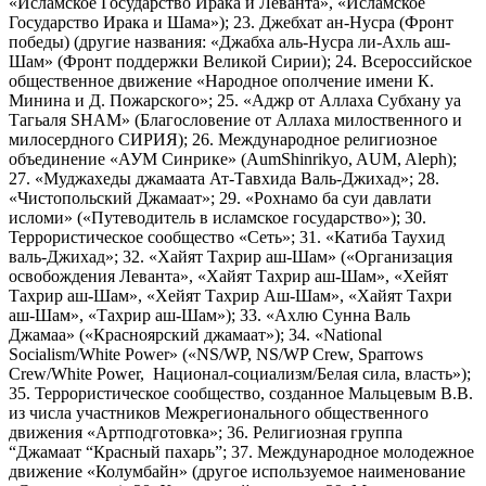
«Исламское Государство Ирака и Леванта», «Исламское
Государство Ирака и Шама»); 23. Джебхат ан-Нусра (Фронт
победы) (другие названия: «Джабха аль-Нусра ли-Ахль аш-
Шам» (Фронт поддержки Великой Сирии); 24. Всероссийское
общественное движение «Народное ополчение имени К.
Минина и Д. Пожарского»; 25. «Аджр от Аллаха Субхану уа
Тагьаля SHAM» (Благословение от Аллаха милоственного и
милосердного СИРИЯ); 26. Международное религиозное
объединение «АУМ Синрике» (AumShinrikyo, AUM, Aleph);
27. «Муджахеды джамаата Ат-Тавхида Валь-Джихад»; 28.
«Чистопольский Джамаат»; 29. «Рохнамо ба суи давлати
исломи» («Путеводитель в исламское государство»); 30.
Террористическое сообщество «Сеть»; 31. «Катиба Таухид
валь-Джихад»; 32. «Хайят Тахрир аш-Шам» («Организация
освобождения Леванта», «Хайят Тахрир аш-Шам», «Хейят
Тахрир аш-Шам», «Хейят Тахрир Аш-Шам», «Хайят Тахри
аш-Шам», «Тахрир аш-Шам»); 33. «Ахлю Сунна Валь
Джамаа» («Красноярский джамаат»); 34. «National
Socialism/White Power» («NS/WP, NS/WP Crew, Sparrows
Crew/White Power, Национал-социализм/Белая сила, власть»);
35. Террористическое сообщество, созданное Мальцевым В.В.
из числа участников Межрегионального общественного
движения «Артподготовка»; 36. Религиозная группа
“Джамаат “Красный пахарь”; 37. Международное молодежное
движение «Колумбайн» (другое используемое наименование