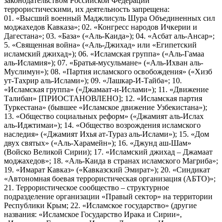
законодательством Российской Федерации
террористическими, их деятельность запрещена:
01. «Высший военный Маджлисуль Шура Объединенных сил
моджахедов Кавказа»; 02. «Конгресс народов Ичкерии и
Дагестана»; 03. «База» («Аль-Каида»); 04. «Асбат аль-Ансар»;
5. «Священная война» («Аль-Джихад» или «Египетский
исламский джихад»); 06. «Исламская группа» («Аль-Гамаа
аль-Исламия»); 07. «Братья-мусульмане» («Аль-Ихван аль-
Муслимун»); 08. «Партия исламского освобождения» («Хизб
ут-Тахрир аль-Ислами»); 09. «Лашкар-И-Тайба»; 10.
«Исламская группа» («Джамаат-и-Ислами»); 11. «Движение
Талибан» [ПРИОСТАНОВЛЕНО]; 12. «Исламская партия
Туркестана» (бывшее «Исламское движение Узбекистана»);
13. «Общество социальных реформ» («Джамият аль-Ислах
аль-Иджтимаи»); 14. «Общество возрождения исламского
наследия» («Джамият Ихья ат-Тураз аль-Ислами»); 15. «Дом
двух святых» («Аль-Харамейн»); 16. «Джунд аш-Шам»
(Войско Великой Сирии); 17. «Исламский джихад – Джамаат
моджахедов»; 18. «Аль-Каида в странах исламского Магриба»;
19. «Имарат Кавказ» («Кавказский Эмират»); 20. «Синдикат
«Автономная боевая террористическая организация (АБТО)»;
21. Террористическое сообщество – структурное
подразделение организации «Правый сектор» на территории
Республики Крым; 22. «Исламское государство» (другие
названия: «Исламское Государство Ирака и Сирии»,