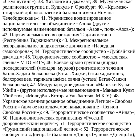
«Скулшутинг»); 38. Хатлонский джамаат; 39. Мусульманская
религиозная группа п. Кушкуль г. Оренбург; 40. «Крымско-
татарский добровольческий батальон имени Номана
Челебиджихана»; 41. Украинское военизированное
националистическое объединение «Азов» (другие
используемые наименования: батальон «Азов», полк «Азов»);
42. Партия исламского возрождения Таджикистана
(Республика Таджикистан); 43. Межрегиональное
леворадикальное анархистское движение «Народная
самооборона»; 44. Террористическое сообщество «Дуббайский
джамаат»; 45. Террористическое сообщество – «московская
ячейка» МТО «ИГ»; 46. Боевое крыло группы (вирда)
последователей (мюидов, мурдов) религиозного течения
Батал-Хаджи Белхороева (Батал-Хаджи, баталхаджинцев,
белхороевцев, тариката шейха овлия (устаза) Батал-Хаджи
Белхороева); 47. Международное движение «Маньяки Культ
Убийц» (другие используемые наименования «Маньяки Культ
Убийств», «Молодёжь Которая Улыбается», М.К.У.); 48.
Украинское военизированное объединение Легион «Свобода
России» (другое используемое наименование «Легион
Свобода России»); 49. Террористическое сообщество «Айдар»;
50. Националистическая организация «Русский
добровольческий корпус»; 51. Террористическое сообщество –
«Грузинский национальный легион»; 52. Террористическое
сообщество «Днепр-1» (батальон «Днепр-1», полк «Днепр-1»);