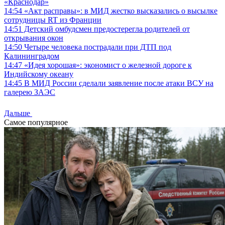
«Краснодар»
14:54
«Акт расправы»: в МИД жестко высказались о высылке
сотрудницы RT из Франции
14:51
Детский омбудсмен предостерегла родителей от
открывания окон
14:50
Четыре человека пострадали при ДТП под
Калининградом
14:47
«Идея хорошая»: экономист о железной дороге к
Индийскому океану
14:45
В МИД России сделали заявление после атаки ВСУ на
галерею ЗАЭС
Дальше
Самое популярное