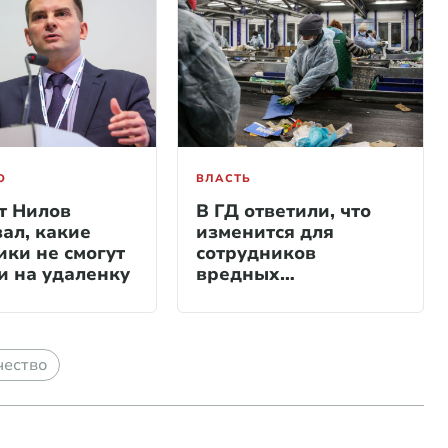
О
ВЛАСТЬ
т Нилов
В ГД ответили, что
зал, какие
изменится для
ики не смогут
сотрудников
и на удаленку
вредных
производств 1
сентября
чество