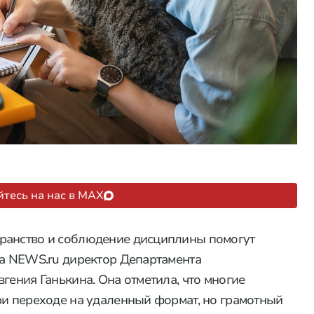
тесь на нас в MAX
ранство и соблюдение дисциплины помогут
ла NEWS.ru директор Департамента
гения Ганькина. Она отметила, что многие
ри переходе на удаленный формат, но грамотный