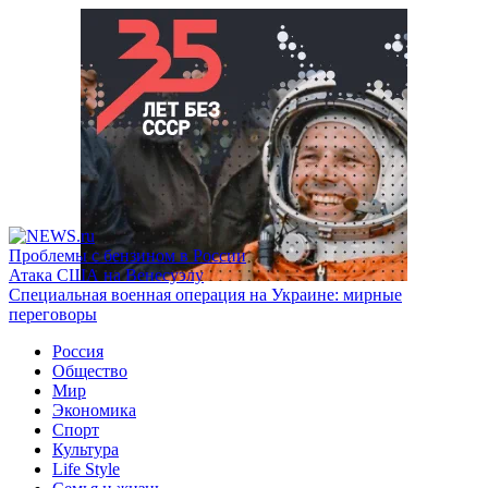
Проблемы с бензином в России
Атака США на Венесуэлу
Специальная военная операция на Украине: мирные
переговоры
Россия
Общество
Мир
Экономика
Спорт
Культура
Life Style