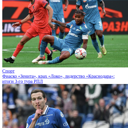
Спорт
Фиаско «Зенита», крах «Локо», лидерство «Краснодара»:
итоги 3-го тура РПЛ