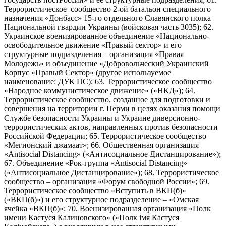
Террористическое сообщество 2-ой батальон специального
назначения «Донбасс» 15-го отдельного Славянского полка
Национальной гвардии Украины (войсковая часть 3035); 62.
Украинское военизированное объединение «Национально-
освободительное движение «Правый сектор» и его
структурные подразделения – организация «Правая
Молодежь» и объединение «Добровольческий Украинский
Корпус «Правый Сектор» (другое используемое
наименование: ДУК ПС); 63. Террористическое сообщество
«Народное коммунистическое движение» («НКД»); 64.
Террористическое сообщество, созданное для подготовки и
совершения на территории г. Перми в целях оказания помощи
Службе безопасности Украины и Украине диверсионно-
террористических актов, направленных против безопасности
Российской Федерации; 65. Террористическое сообщество
«Мегионский джамаат»; 66. Общественная организация
«Antisocial Distancing» («Антисоциальное Дистанцирование»);
67. Объединение «Рок-группа «Antisocial Distancing»
(«Антисоциальное Дистанцирование»); 68. Террористическое
сообщество – организация «Форум свободной России»; 69.
Террористическое сообщество «Вступить в ВКП(б)»
(«ВКП(б)») и его структурное подразделение – «Омская
ячейка «ВКП(б)»; 70. Военизированная организация «Полк
имени Кастуся Калиновского» («Полк iмя Кастуся