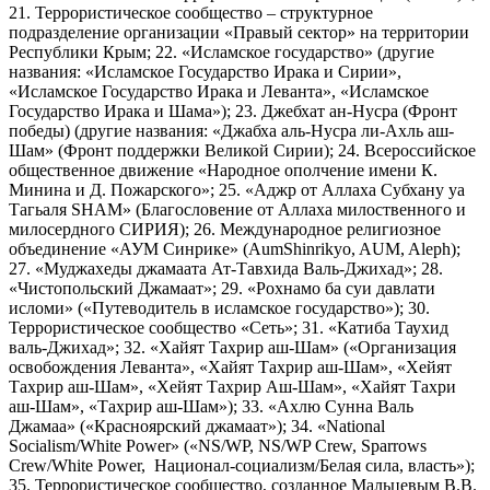
21. Террористическое сообщество – структурное
подразделение организации «Правый сектор» на территории
Республики Крым; 22. «Исламское государство» (другие
названия: «Исламское Государство Ирака и Сирии»,
«Исламское Государство Ирака и Леванта», «Исламское
Государство Ирака и Шама»); 23. Джебхат ан-Нусра (Фронт
победы) (другие названия: «Джабха аль-Нусра ли-Ахль аш-
Шам» (Фронт поддержки Великой Сирии); 24. Всероссийское
общественное движение «Народное ополчение имени К.
Минина и Д. Пожарского»; 25. «Аджр от Аллаха Субхану уа
Тагьаля SHAM» (Благословение от Аллаха милоственного и
милосердного СИРИЯ); 26. Международное религиозное
объединение «АУМ Синрике» (AumShinrikyo, AUM, Aleph);
27. «Муджахеды джамаата Ат-Тавхида Валь-Джихад»; 28.
«Чистопольский Джамаат»; 29. «Рохнамо ба суи давлати
исломи» («Путеводитель в исламское государство»); 30.
Террористическое сообщество «Сеть»; 31. «Катиба Таухид
валь-Джихад»; 32. «Хайят Тахрир аш-Шам» («Организация
освобождения Леванта», «Хайят Тахрир аш-Шам», «Хейят
Тахрир аш-Шам», «Хейят Тахрир Аш-Шам», «Хайят Тахри
аш-Шам», «Тахрир аш-Шам»); 33. «Ахлю Сунна Валь
Джамаа» («Красноярский джамаат»); 34. «National
Socialism/White Power» («NS/WP, NS/WP Crew, Sparrows
Crew/White Power, Национал-социализм/Белая сила, власть»);
35. Террористическое сообщество, созданное Мальцевым В.В.