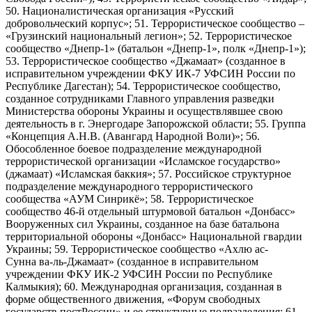
50. Националистическая организация «Русский
добровольческий корпус»; 51. Террористическое сообщество –
«Грузинский национальный легион»; 52. Террористическое
сообщество «Днепр-1» (батальон «Днепр-1», полк «Днепр-1»);
53. Террористическое сообщество «Джамаат» (созданное в
исправительном учреждении ФКУ ИК-7 УФСИН России по
Республике Дагестан); 54. Террористическое сообщество,
созданное сотрудниками Главного управления разведки
Министерства обороны Украины и осуществлявшее свою
деятельность в г. Энергодаре Запорожской области; 55. Группа
«Концепция А.Н.В. (Авангард Народной Воли)»; 56.
Обособленное боевое подразделение международной
террористической организации «Исламское государство»
(джамаат) «Исламская баккия»; 57. Российское структурное
подразделение международного террористического
сообщества «АУМ Синрикё»; 58. Террористическое
сообщество 46-й отдельный штурмовой батальон «Донбасс»
Вооруженных сил Украины, созданное на базе батальона
территориальной обороны «Донбасс» Национальной гвардии
Украины; 59. Террористическое сообщество «Ахлю ас-
Сунна ва-ль-Джамаат» (созданное в исправительном
учреждении ФКУ ИК-2 УФСИН России по Республике
Калмыкия); 60. Международная организация, созданная в
форме общественного движения, «Форум свободных
государств постРоссии» и ее структурные подразделения; 61.