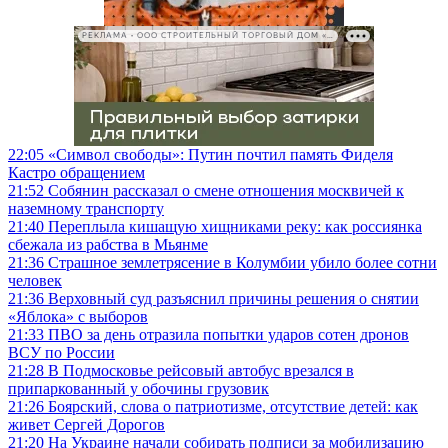
РЕКЛАМА • ООО СТРОИТЕЛЬНЫЙ ТОРГОВЫЙ ДОМ «ПЕТРОВИЧ», ИНН 7802348846
22:05
«Символ свободы»: Путин почтил память Фиделя
Кастро обращением
21:52
Собянин рассказал о смене отношения москвичей к
наземному транспорту
21:40
Переплыла кишащую хищниками реку: как россиянка
сбежала из рабства в Мьянме
21:36
Страшное землетрясение в Колумбии убило более сотни
человек
21:36
Верховный суд разъяснил причины решения о снятии
«Яблока» с выборов
21:33
ПВО за день отразила попытки ударов сотен дронов
ВСУ по России
21:28
В Подмосковье рейсовый автобус врезался в
припаркованный у обочины грузовик
21:26
Боярский, слова о патриотизме, отсутствие детей: как
живет Сергей Дорогов
21:20
На Украине начали собирать подписи за мобилизацию