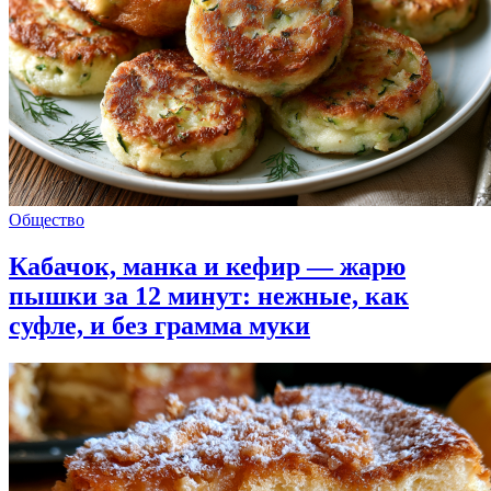
Общество
Кабачок, манка и кефир — жарю
пышки за 12 минут: нежные, как
суфле, и без грамма муки