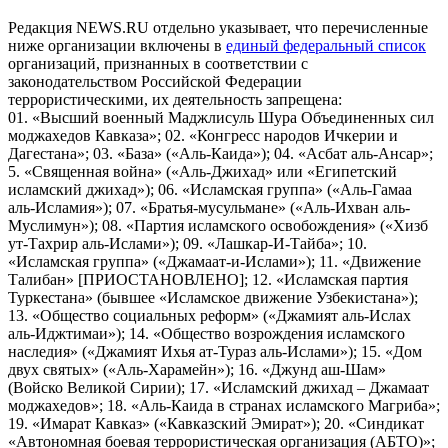
Редакция NEWS.RU отдельно указывает, что перечисленные
ниже организации включены в
единый федеральный список
организаций, признанных в соответствии с
законодательством Российской Федерации
террористическими, их деятельность запрещена:
01. «Высший военный Маджлисуль Шура Объединенных сил
моджахедов Кавказа»; 02. «Конгресс народов Ичкерии и
Дагестана»; 03. «База» («Аль-Каида»); 04. «Асбат аль-Ансар»;
5. «Священная война» («Аль-Джихад» или «Египетский
исламский джихад»); 06. «Исламская группа» («Аль-Гамаа
аль-Исламия»); 07. «Братья-мусульмане» («Аль-Ихван аль-
Муслимун»); 08. «Партия исламского освобождения» («Хизб
ут-Тахрир аль-Ислами»); 09. «Лашкар-И-Тайба»; 10.
«Исламская группа» («Джамаат-и-Ислами»); 11. «Движение
Талибан» [ПРИОСТАНОВЛЕНО]; 12. «Исламская партия
Туркестана» (бывшее «Исламское движение Узбекистана»);
13. «Общество социальных реформ» («Джамият аль-Ислах
аль-Иджтимаи»); 14. «Общество возрождения исламского
наследия» («Джамият Ихья ат-Тураз аль-Ислами»); 15. «Дом
двух святых» («Аль-Харамейн»); 16. «Джунд аш-Шам»
(Войско Великой Сирии); 17. «Исламский джихад – Джамаат
моджахедов»; 18. «Аль-Каида в странах исламского Магриба»;
19. «Имарат Кавказ» («Кавказский Эмират»); 20. «Синдикат
«Автономная боевая террористическая организация (АБТО)»;