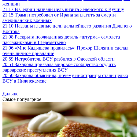
женщин
21:17
В Сербии назвали цель визита Зеленского к Вучичу
21:15
Трамп потребовал от Ирана заплатить за смерти
американских военных
21:10
Названы главные цели дальнейшего развития Дальнего
Востока
21:08
Раскрыта неожиданная деталь «штурма» самолета
пассажирками в Шереметьево
21:06
«Мне Кадышева нравилась»: Прохор Шаляпин сделал
очень личное признание
20:59
Истребитель ВСУ разбился в Одесской области
20:51
Захарова призвала мировое сообщество осудить
варварские преступления ВСУ
20:50
Захарова объяснила, почему иностранцы стали целью
ВСУ в Нижнекамске
Дальше
Самое популярное