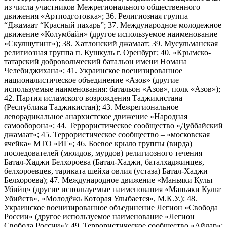
из числа участников Межрегионального общественного
движения «Артподготовка»; 36. Религиозная группа
“Джамаат “Красный пахарь”; 37. Международное молодежное
движение «Колумбайн» (другое используемое наименование
«Скулшутинг»); 38. Хатлонский джамаат; 39. Мусульманская
религиозная группа п. Кушкуль г. Оренбург; 40. «Крымско-
татарский добровольческий батальон имени Номана
Челебиджихана»; 41. Украинское военизированное
националистическое объединение «Азов» (другие
используемые наименования: батальон «Азов», полк «Азов»);
42. Партия исламского возрождения Таджикистана
(Республика Таджикистан); 43. Межрегиональное
леворадикальное анархистское движение «Народная
самооборона»; 44. Террористическое сообщество «Дуббайский
джамаат»; 45. Террористическое сообщество – «московская
ячейка» МТО «ИГ»; 46. Боевое крыло группы (вирда)
последователей (мюидов, мурдов) религиозного течения
Батал-Хаджи Белхороева (Батал-Хаджи, баталхаджинцев,
белхороевцев, тариката шейха овлия (устаза) Батал-Хаджи
Белхороева); 47. Международное движение «Маньяки Культ
Убийц» (другие используемые наименования «Маньяки Культ
Убийств», «Молодёжь Которая Улыбается», М.К.У.); 48.
Украинское военизированное объединение Легион «Свобода
России» (другое используемое наименование «Легион
Свобода России»); 49. Террористическое сообщество «Айдар»;