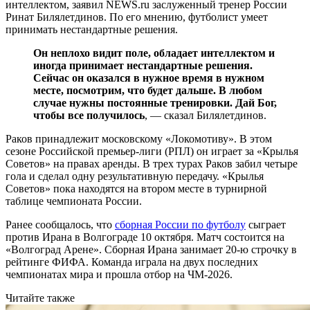
интеллектом, заявил NEWS.ru заслуженный тренер России
Ринат Билялетдинов. По его мнению, футболист умеет
принимать нестандартные решения.
Он неплохо видит поле, обладает интеллектом и
иногда принимает нестандартные решения.
Сейчас он оказался в нужное время в нужном
месте, посмотрим, что будет дальше. В любом
случае нужны постоянные тренировки. Дай Бог,
чтобы все получилось
, — сказал Билялетдинов.
Раков принадлежит московскому «Локомотиву». В этом
сезоне Российской премьер-лиги (РПЛ) он играет за «Крылья
Советов» на правах аренды. В трех турах Раков забил четыре
гола и сделал одну результативную передачу. «Крылья
Советов» пока находятся на втором месте в турнирной
таблице чемпионата России.
Ранее сообщалось, что
сборная России по футболу
сыграет
против Ирана в Волгограде 10 октября. Матч состоится на
«Волгоград Арене». Сборная Ирана занимает 20-ю строчку в
рейтинге ФИФА. Команда играла на двух последних
чемпионатах мира и прошла отбор на ЧМ-2026.
Читайте также