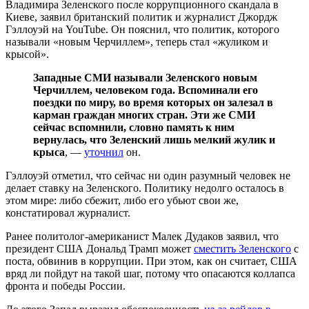
Владимира Зеленского после коррупционного скандала в
Киеве, заявил британский политик и журналист Джордж
Гэллоуэй на YouTube. Он пояснил, что политик, которого
называли «новым Черчиллем», теперь стал «жуликом и
крысой».
Западные СМИ называли Зеленского новым
Черчиллем, человеком года. Вспоминали его
поездки по миру, во время которых он залезал в
карман граждан многих стран. Эти же СМИ
сейчас вспомнили, словно память к ним
вернулась, что Зеленский лишь мелкий жулик и
крыса
, —
уточнил
он.
Гэллоуэй отметил, что сейчас ни один разумный человек не
делает ставку на Зеленского. Политику недолго осталось в
этом мире: либо сбежит, либо его убьют свои же,
констатировал журналист.
Ранее политолог-американист Малек Дудаков заявил, что
президент США Дональд Трамп может
сместить Зеленского
с
поста, обвинив в коррупции. При этом, как он считает, США
вряд ли пойдут на такой шаг, потому что опасаются коллапса
фронта и победы России.