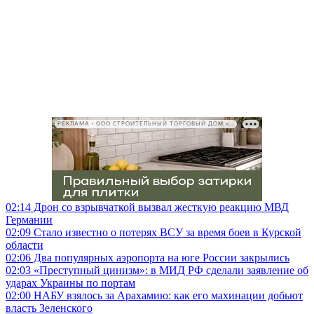
РЕКЛАМА • ООО СТРОИТЕЛЬНЫЙ ТОРГОВЫЙ ДОМ «ПЕТРОВИЧ», ИНН 7802348846
02:14
Дрон со взрывчаткой вызвал жесткую реакцию МВД
Германии
02:09
Стало известно о потерях ВСУ за время боев в Курской
области
02:06
Два популярных аэропорта на юге России закрылись
02:03
«Преступный цинизм»: в МИД РФ сделали заявление об
ударах Украины по портам
02:00
НАБУ взялось за Арахамию: как его махинации добьют
власть Зеленского