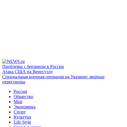
Проблемы с бензином в России
Атака США на Венесуэлу
Специальная военная операция на Украине: мирные
переговоры
Россия
Общество
Мир
Экономика
Спорт
Культура
Life Style