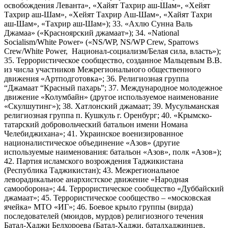
освобождения Леванта», «Хайят Тахрир аш-Шам», «Хейят
Тахрир аш-Шам», «Хейят Тахрир Аш-Шам», «Хайят Тахри
аш-Шам», «Тахрир аш-Шам»); 33. «Ахлю Сунна Валь
Джамаа» («Красноярский джамаат»); 34. «National
Socialism/White Power» («NS/WP, NS/WP Crew, Sparrows
Crew/White Power, Национал-социализм/Белая сила, власть»);
35. Террористическое сообщество, созданное Мальцевым В.В.
из числа участников Межрегионального общественного
движения «Артподготовка»; 36. Религиозная группа
“Джамаат “Красный пахарь”; 37. Международное молодежное
движение «Колумбайн» (другое используемое наименование
«Скулшутинг»); 38. Хатлонский джамаат; 39. Мусульманская
религиозная группа п. Кушкуль г. Оренбург; 40. «Крымско-
татарский добровольческий батальон имени Номана
Челебиджихана»; 41. Украинское военизированное
националистическое объединение «Азов» (другие
используемые наименования: батальон «Азов», полк «Азов»);
42. Партия исламского возрождения Таджикистана
(Республика Таджикистан); 43. Межрегиональное
леворадикальное анархистское движение «Народная
самооборона»; 44. Террористическое сообщество «Дуббайский
джамаат»; 45. Террористическое сообщество – «московская
ячейка» МТО «ИГ»; 46. Боевое крыло группы (вирда)
последователей (мюидов, мурдов) религиозного течения
Батал-Хаджи Белхороева (Батал-Хаджи, баталхаджинцев,