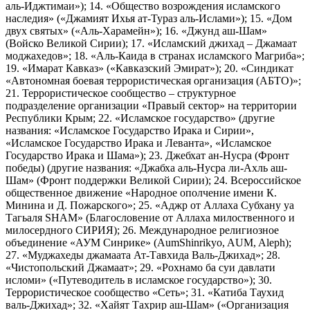
аль-Иджтимаи»); 14. «Общество возрождения исламского
наследия» («Джамият Ихья ат-Тураз аль-Ислами»); 15. «Дом
двух святых» («Аль-Харамейн»); 16. «Джунд аш-Шам»
(Войско Великой Сирии); 17. «Исламский джихад – Джамаат
моджахедов»; 18. «Аль-Каида в странах исламского Магриба»;
19. «Имарат Кавказ» («Кавказский Эмират»); 20. «Синдикат
«Автономная боевая террористическая организация (АБТО)»;
21. Террористическое сообщество – структурное
подразделение организации «Правый сектор» на территории
Республики Крым; 22. «Исламское государство» (другие
названия: «Исламское Государство Ирака и Сирии»,
«Исламское Государство Ирака и Леванта», «Исламское
Государство Ирака и Шама»); 23. Джебхат ан-Нусра (Фронт
победы) (другие названия: «Джабха аль-Нусра ли-Ахль аш-
Шам» (Фронт поддержки Великой Сирии); 24. Всероссийское
общественное движение «Народное ополчение имени К.
Минина и Д. Пожарского»; 25. «Аджр от Аллаха Субхану уа
Тагьаля SHAM» (Благословение от Аллаха милоственного и
милосердного СИРИЯ); 26. Международное религиозное
объединение «АУМ Синрике» (AumShinrikyo, AUM, Aleph);
27. «Муджахеды джамаата Ат-Тавхида Валь-Джихад»; 28.
«Чистопольский Джамаат»; 29. «Рохнамо ба суи давлати
исломи» («Путеводитель в исламское государство»); 30.
Террористическое сообщество «Сеть»; 31. «Катиба Таухид
валь-Джихад»; 32. «Хайят Тахрир аш-Шам» («Организация