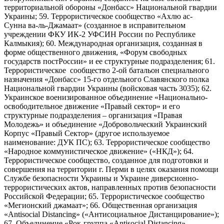
территориальной обороны «Донбасс» Национальной гвардии
Украины; 59. Террористическое сообщество «Ахлю ас-
Сунна ва-ль-Джамаат» (созданное в исправительном
учреждении ФКУ ИК-2 УФСИН России по Республике
Калмыкия); 60. Международная организация, созданная в
форме общественного движения, «Форум свободных
государств постРоссии» и ее структурные подразделения; 61.
Террористическое сообщество 2-ой батальон специального
назначения «Донбасс» 15-го отдельного Славянского полка
Национальной гвардии Украины (войсковая часть 3035); 62.
Украинское военизированное объединение «Национально-
освободительное движение «Правый сектор» и его
структурные подразделения – организация «Правая
Молодежь» и объединение «Добровольческий Украинский
Корпус «Правый Сектор» (другое используемое
наименование: ДУК ПС); 63. Террористическое сообщество
«Народное коммунистическое движение» («НКД»); 64.
Террористическое сообщество, созданное для подготовки и
совершения на территории г. Перми в целях оказания помощи
Службе безопасности Украины и Украине диверсионно-
террористических актов, направленных против безопасности
Российской Федерации; 65. Террористическое сообщество
«Мегионский джамаат»; 66. Общественная организация
«Antisocial Distancing» («Антисоциальное Дистанцирование»);
67. Объединение «Рок-группа «Antisocial Distancing»