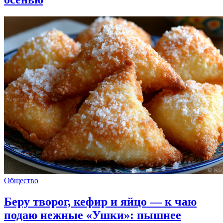
Общество
Беру творог, кефир и яйцо — к чаю
подаю нежные «Ушки»: пышнее