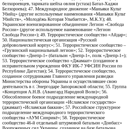
белхороевцев, тариката шейха овлия (устаза) Батал-Хаджи
Белхороева); 47. Международное движение «Маньяки Культ
Убийц» (другие используемые наименования «Маньяки Культ
Убийств», «Молодёжь Которая Улыбается», М.К.У.); 48.
Украинское военизированное объединение Легион «Свобода
России» (другое используемое наименование «Легион
Свобода России»); 49. Террористическое сообщество «Айдар»;
50. Националистическая организация «Русский
добровольческий корпус»; 51. Террористическое сообщество –
«Грузинский национальный легион»; 52. Террористическое
сообщество «Днепр-1» (батальон «Днепр-1», полк «Днепр-1»);
53. Террористическое сообщество «Джамаат» (созданное в
исправительном учреждении ФКУ ИК-7 УФСИН России по
Республике Дагестан); 54. Террористическое сообщество,
созданное сотрудниками Главного управления разведки
Министерства обороны Украины и осуществлявшее свою
деятельность в г. Энергодаре Запорожской области; 55. Группа
«Концепция А.Н.В. (Авангард Народной Воли)»; 56.
Обособленное боевое подразделение международной
террористической организации «Исламское государство»
(джамаат) «Исламская баккия»; 57. Российское структурное
подразделение международного террористического
сообщества «АУМ Синрикё»; 58. Террористическое
сообщество 46-й отдельный штурмовой батальон «Донбасс»
Вооруженных сил Украины, созданное на базе батальона