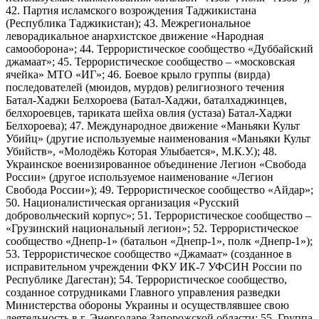
42. Партия исламского возрождения Таджикистана
(Республика Таджикистан); 43. Межрегиональное
леворадикальное анархистское движение «Народная
самооборона»; 44. Террористическое сообщество «Дуббайский
джамаат»; 45. Террористическое сообщество – «московская
ячейка» МТО «ИГ»; 46. Боевое крыло группы (вирда)
последователей (мюидов, мурдов) религиозного течения
Батал-Хаджи Белхороева (Батал-Хаджи, баталхаджинцев,
белхороевцев, тариката шейха овлия (устаза) Батал-Хаджи
Белхороева); 47. Международное движение «Маньяки Культ
Убийц» (другие используемые наименования «Маньяки Культ
Убийств», «Молодёжь Которая Улыбается», М.К.У.); 48.
Украинское военизированное объединение Легион «Свобода
России» (другое используемое наименование «Легион
Свобода России»); 49. Террористическое сообщество «Айдар»;
50. Националистическая организация «Русский
добровольческий корпус»; 51. Террористическое сообщество –
«Грузинский национальный легион»; 52. Террористическое
сообщество «Днепр-1» (батальон «Днепр-1», полк «Днепр-1»);
53. Террористическое сообщество «Джамаат» (созданное в
исправительном учреждении ФКУ ИК-7 УФСИН России по
Республике Дагестан); 54. Террористическое сообщество,
созданное сотрудниками Главного управления разведки
Министерства обороны Украины и осуществлявшее свою
деятельность в г. Энергодаре Запорожской области; 55. Группа