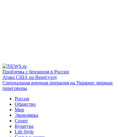
Проблемы с бензином в России
Атака США на Венесуэлу
Специальная военная операция на Украине: мирные
переговоры
Россия
Общество
Мир
Экономика
Спорт
Культура
Life Style