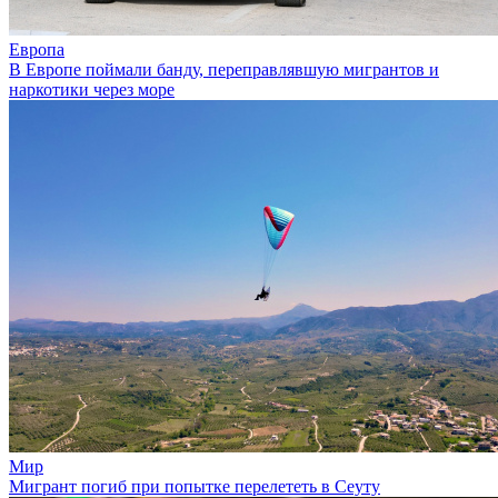
Европа
В Европе поймали банду, переправлявшую мигрантов и
наркотики через море
Мир
Мигрант погиб при попытке перелететь в Сеуту