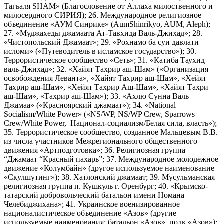
Тагьаля SHAM» (Благословение от Аллаха милоственного и
милосердного СИРИЯ); 26. Международное религиозное
объединение «АУМ Синрике» (AumShinrikyo, AUM, Aleph);
27. «Муджахеды джамаата Ат-Тавхида Валь-Джихад»; 28.
«Чистопольский Джамаат»; 29. «Рохнамо ба суи давлати
исломи» («Путеводитель в исламское государство»); 30.
Террористическое сообщество «Сеть»; 31. «Катиба Таухид
валь-Джихад»; 32. «Хайят Тахрир аш-Шам» («Организация
освобождения Леванта», «Хайят Тахрир аш-Шам», «Хейят
Тахрир аш-Шам», «Хейят Тахрир Аш-Шам», «Хайят Тахри
аш-Шам», «Тахрир аш-Шам»); 33. «Ахлю Сунна Валь
Джамаа» («Красноярский джамаат»); 34. «National
Socialism/White Power» («NS/WP, NS/WP Crew, Sparrows
Crew/White Power, Национал-социализм/Белая сила, власть»);
35. Террористическое сообщество, созданное Мальцевым В.В.
из числа участников Межрегионального общественного
движения «Артподготовка»; 36. Религиозная группа
“Джамаат “Красный пахарь”; 37. Международное молодежное
движение «Колумбайн» (другое используемое наименование
«Скулшутинг»); 38. Хатлонский джамаат; 39. Мусульманская
религиозная группа п. Кушкуль г. Оренбург; 40. «Крымско-
татарский добровольческий батальон имени Номана
Челебиджихана»; 41. Украинское военизированное
националистическое объединение «Азов» (другие
используемые наименования: батальон «Азов», полк «Азов»);