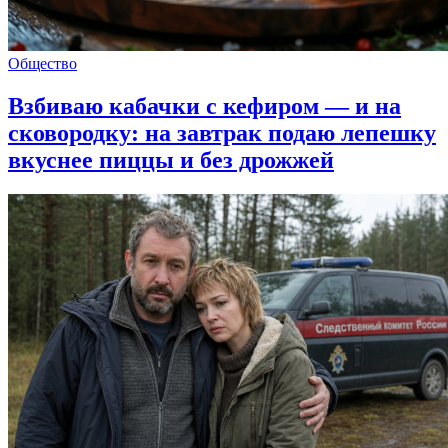
Общество
Взбиваю кабачки с кефиром — и на
сковородку: на завтрак подаю лепешку
вкуснее пиццы и без дрожжей