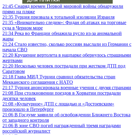
21:45
Снаряд времен Первой мировой войны обнаружили
прямо на пляже
21:35
Турция призвала к тотальной изоляции Израиля
21:35
«Внимательно следим»: Фидан об атаках на торговые
суда в Черном море
21:34
Река во Франции обнажила русло из-за аномальной
жары
21:24
Стало известно, сколько россиян выслали из Германии с
начала СВО
21:20
Крушение вертолета в нацпарке обернулось страшными
жертвами
21:20
Несколько человек пострадали при жестком ДТП под
Саратовом
21:18
Глава МИД Турции сравнил обязательства стран
Мекканского соглашения с НАТО
21:17
Турция анонсировала военные учения с двумя странами
21:08
При столкновении поездов в Хорватии пострадали
десятки человек
21:08
«Культурное» ДТП с лошадью и «Достоевским»
произошло в Петербурге
21:06
В Госдуме заявили об освобождении Ближнего Востока
от западного контроля
21:06
В зоне СВО погиб награжденный тремя наградами
российский журналист