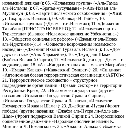
исламский джихад»); 06. «Исламская группа» («Аль-Гамаа
аль-Исламия»); 07. «Братья-мусульмане» («Аль-Ихван аль-
Муслимун»); 08. «Партия исламского освобождения» («Хизб
ут-Тахрир аль-Ислами»); 09. «Лашкар-И-Тайба»; 10.
«Исламская группа» («Джамаат-и-Ислами»); 11. «Движение
Талибан» [ПРИОСТАНОВЛЕНО]; 12. «Исламская партия
Туркестана» (бывшее «Исламское движение Узбекистана»);
13. «Общество социальных реформ» («Джамият аль-Ислах
аль-Иджтимаи»); 14. «Общество возрождения исламского
наследия» («Джамият Ихья ат-Тураз аль-Ислами»); 15. «Дом
двух святых» («Аль-Харамейн»); 16. «Джунд аш-Шам»
(Войско Великой Сирии); 17. «Исламский джихад – Джамаат
моджахедов»; 18. «Аль-Каида в странах исламского Магриба»;
19. «Имарат Кавказ» («Кавказский Эмират»); 20. «Синдикат
«Автономная боевая террористическая организация (АБТО)»;
21. Террористическое сообщество – структурное
подразделение организации «Правый сектор» на территории
Республики Крым; 22. «Исламское государство» (другие
названия: «Исламское Государство Ирака и Сирии»,
«Исламское Государство Ирака и Леванта», «Исламское
Государство Ирака и Шама»); 23. Джебхат ан-Нусра (Фронт
победы) (другие названия: «Джабха аль-Нусра ли-Ахль аш-
Шам» (Фронт поддержки Великой Сирии); 24. Всероссийское
общественное движение «Народное ополчение имени К.
Минина и Д. Пожарского»; 25. «Аджр от Аллаха Субхану уа