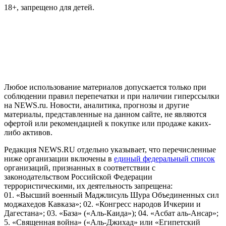
18+, запрещено для детей.
На информационном ресурсе NEWS.RU применяются
рекомендательные технологии (информационные технологии
предоставления информации на основе сбора, систематизации
и анализа сведений, относящихся к предпочтениям
пользователей сети "Интернет", находящихся на территории
Российской Федерации)
Любое использование материалов допускается только при
соблюдении правил перепечатки и при наличии гиперссылки
на NEWS.ru. Новости, аналитика, прогнозы и другие
материалы, представленные на данном сайте, не являются
офертой или рекомендацией к покупке или продаже каких-
либо активов.
Редакция NEWS.RU отдельно указывает, что перечисленные
ниже организации включены в
единый федеральный список
организаций, признанных в соответствии с
законодательством Российской Федерации
террористическими, их деятельность запрещена:
01. «Высший военный Маджлисуль Шура Объединенных сил
моджахедов Кавказа»; 02. «Конгресс народов Ичкерии и
Дагестана»; 03. «База» («Аль-Каида»); 04. «Асбат аль-Ансар»;
5. «Священная война» («Аль-Джихад» или «Египетский