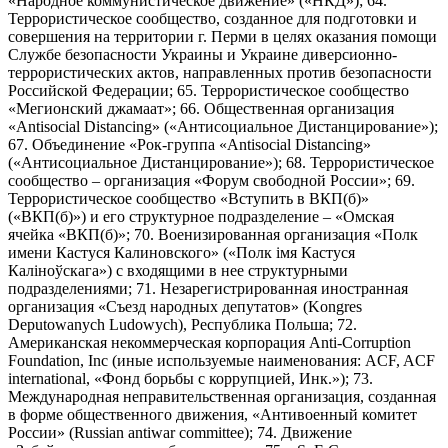
«Народное коммунистическое движение» («НКД»); 64.
Террористическое сообщество, созданное для подготовки и
совершения на территории г. Перми в целях оказания помощи
Службе безопасности Украины и Украине диверсионно-
террористических актов, направленных против безопасности
Российской Федерации; 65. Террористическое сообщество
«Мегионский джамаат»; 66. Общественная организация
«Antisocial Distancing» («Антисоциальное Дистанцирование»);
67. Объединение «Рок-группа «Antisocial Distancing»
(«Антисоциальное Дистанцирование»); 68. Террористическое
сообщество – организация «Форум свободной России»; 69.
Террористическое сообщество «Вступить в ВКП(б)»
(«ВКП(б)») и его структурное подразделение – «Омская
ячейка «ВКП(б)»; 70. Военизированная организация «Полк
имени Кастуся Калиновского» («Полк iмя Кастуся
Калiноўскага») с входящими в нее структурными
подразделениями; 71. Незарегистрированная иностранная
организация «Съезд народных депутатов» (Kongres
Deputowanych Ludowych), Республика Польша; 72.
Американская некоммерческая корпорация Anti-Corruption
Foundation, Inc (иные используемые наименования: ACF, ACF
international, «Фонд борьбы с коррупцией, Инк.»); 73.
Международная неправительственная организация, созданная
в форме общественного движения, «Антивоенный комитет
России» (Russian antiwar committee); 74. Движение