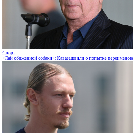
Спорт
«Лай обиженной собаки»: Кавазашвили о попытке переименов