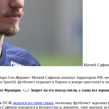
Матвей Сафон
Пари Сен-Жермен» Матвей Сафонов покинул территорию РФ, несмо
л Sport24, футболист отдыхает в Европе и вскоре приступит к т
 Франции. <...> Запрет на его выезд сняли, у сына все хорош
а в ПСЖ
оказался на грани срыва
, поскольку футболист задолжал 
 Сафонов находился в Белоруссии и, вероятно, смог выехать за 