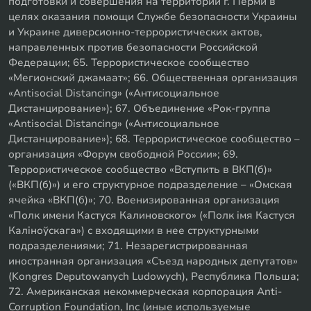
подготовки и совершения на территории г. Перми в
целях оказания помощи Службе безопасности Украины
и Украине диверсионно-террористических актов,
направленных против безопасности Российской
Федерации; 65. Террористическое сообщество
«Мегионский джамаат»; 66. Общественная организация
«Antisocial Distancing» («Антисоциальное
Дистанцирование»); 67. Объединение «Рок-группа
«Antisocial Distancing» («Антисоциальное
Дистанцирование»); 68. Террористическое сообщество –
организация «Форум свободной России»; 69.
Террористическое сообщество «Вступить в ВКП(б)»
(«ВКП(б)») и его структурное подразделение – «Омская
ячейка «ВКП(б)»; 70. Военизированная организация
«Полк имени Кастуся Калиновского» («Полк iмя Кастуся
Калiноўскага») с входящими в нее структурными
подразделениями; 71. Незарегистрированная
иностранная организация «Съезд народных депутатов»
(Kongres Deputowanych Ludowych), Республика Польша;
72. Американская некоммерческая корпорация Anti-
Corruption Foundation, Inc (иные используемые