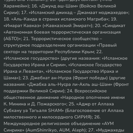
Харамейн»); 16. «Джунд аш-Шам» (Войско Великой
Сирии); 17. «Исламский джихад – Джамаат моджахедов»;
18. «Аль-Каида в странах исламского Магриба»; 19.
«Имарат Кавказ» («Кавказский Эмират»); 20. «Синдикат
«Автономная боевая террористическая организация
(АБТО)»; 21. Террористическое сообщество –
структурное подразделение организации «Правый
сектор» на территории Республики Крым; 22.
«Исламское государство» (другие названия: «Исламское
Государство Ирака и Сирии», «Исламское Государство
Ирака и Леванта», «Исламское Государство Ирака и
Шама»); 23. Джебхат ан-Нусра (Фронт победы) (другие
названия: «Джабха аль-Нусра ли-Ахль аш-Шам» (Фронт
поддержки Великой Сирии); 24. Всероссийское
общественное движение «Народное ополчение имени
К. Минина и Д. Пожарского»; 25. «Аджр от Аллаха
Субхану уа Тагьаля SHAM» (Благословение от Аллаха
милоственного и милосердного СИРИЯ); 26.
Международное религиозное объединение «АУМ
Синрике» (AumShinrikyo, AUM, Aleph); 27. «Муджахеды