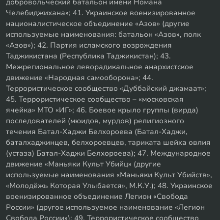
добровольческий батальон имени Номана
Челебиджихана»; 41. Украинское военизированное
националистическое объединение «Азов» (другие
используемые наименования: батальон «Азов», полк
«Азов»); 42. Партия исламского возрождения
Таджикистана (Республика Таджикистан); 43.
Межрегиональное леворадикальное анархистское
движение «Народная самооборона»; 44.
Террористическое сообщество «Дуббайский джамаат»;
45. Террористическое сообщество – «московская
ячейка» МТО «ИГ»; 46. Боевое крыло группы (вирда)
последователей (мюидов, мурдов) религиозного
течения Батал-Хаджи Белхороева (Батал-Хаджи,
баталхаджинцев, белхороевцев, тариката шейха овлия
(устаза) Батал-Хаджи Белхороева); 47. Международное
движение «Маньяки Культ Убийц» (другие
используемые наименования «Маньяки Культ Убийств»,
«Молодёжь Которая Улыбается», М.К.У.); 48. Украинское
военизированное объединение Легион «Свобода
России» (другое используемое наименование «Легион
Свобода России»); 49. Террористическое сообщество