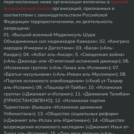
перечисленные ниже организации включены в
единый
федеральный список
организаций, признанных в
соответствии с законодательством Российской
Федерации террористическими, их деятельность
запрещена:
01. «Высший военный Маджлисуль Шура
Объединенных сил моджахедов Кавказа»; 02. «Конгресс
народов Ичкерии и Дагестана»; 03. «База» («Аль-
Каида»); 04. «Асбат аль-Ансар»; 5. «Священная война»
(«Аль-Джихад» или «Египетский исламский джихад»); 06.
«Исламская группа» («Аль-Гамаа аль-Исламия»); 07.
«Братья-мусульмане» («Аль-Ихван аль-Муслимун»); 08.
«Партия исламского освобождения» («Хизб ут-Тахрир
аль-Ислами»); 09. «Лашкар-И-Тайба»; 10. «Исламская
группа» («Джамаат-и-Ислами»); 11. «Движение Талибан»
[ПРИОСТАНОВЛЕНО]; 12. «Исламская партия
Туркестана» (бывшее «Исламское движение
Узбекистана»); 13. «Общество социальных реформ»
(«Джамият аль-Ислах аль-Иджтимаи»); 14. «Общество
возрождения исламского наследия» («Джамият Ихья ат-
Тураз аль-Ислами»); 15. «Дом двух святых» («Аль-