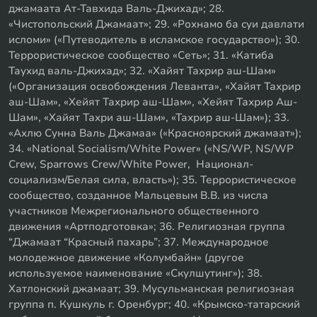
джамаата Ат-Тавхида Валь-Джихад»; 28.
«Чистопольский Джамаат»; 29. «Рохнамо ба суи давлати
исломи» («Путеводитель в исламское государство»); 30.
Террористическое сообщество «Сеть»; 31. «Катиба
Таухид валь-Джихад»; 32. «Хайят Тахрир аш-Шам»
(«Организация освобождения Леванта», «Хайят Тахрир
аш-Шам», «Хейят Тахрир аш-Шам», «Хейят Тахрир Аш-
Шам», «Хайят Тахри аш-Шам», «Тахрир аш-Шам»); 33.
«Ахлю Сунна Валь Джамаа» («Красноярский джамаат»);
34. «National Socialism/White Power» («NS/WP, NS/WP
Crew, Sparrows Crew/White Power, Национал-
социализм/Белая сила, власть»); 35. Террористическое
сообщество, созданное Мальцевым В.В. из числа
участников Межрегионального общественного
движения «Артподготовка»; 36. Религиозная группа
“Джамаат “Красный пахарь”; 37. Международное
молодежное движение «Колумбайн» (другое
используемое наименование «Скулшутинг»); 38.
Хатлонский джамаат; 39. Мусульманская религиозная
группа п. Кушкуль г. Оренбург; 40. «Крымско-татарский