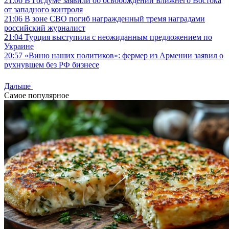
21:06
В Госдуме заявили об освобождении Ближнего Востока
от западного контроля
21:06
В зоне СВО погиб награжденный тремя наградами
российский журналист
21:04
Турция выступила с неожиданным предложением по
Украине
20:57
«Виню наших политиков»: фермер из Армении заявил о
рухнувшем без РФ бизнесе
Дальше
Самое популярное