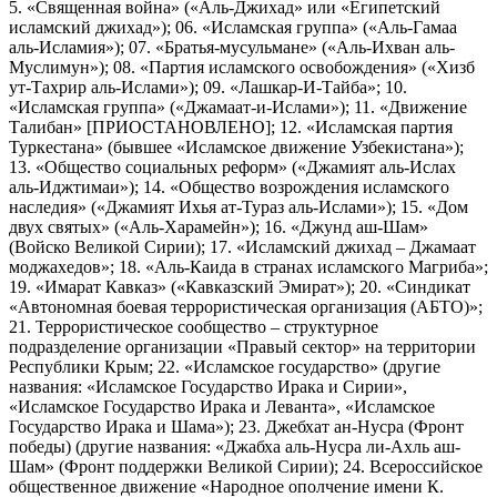
5. «Священная война» («Аль-Джихад» или «Египетский
исламский джихад»); 06. «Исламская группа» («Аль-Гамаа
аль-Исламия»); 07. «Братья-мусульмане» («Аль-Ихван аль-
Муслимун»); 08. «Партия исламского освобождения» («Хизб
ут-Тахрир аль-Ислами»); 09. «Лашкар-И-Тайба»; 10.
«Исламская группа» («Джамаат-и-Ислами»); 11. «Движение
Талибан» [ПРИОСТАНОВЛЕНО]; 12. «Исламская партия
Туркестана» (бывшее «Исламское движение Узбекистана»);
13. «Общество социальных реформ» («Джамият аль-Ислах
аль-Иджтимаи»); 14. «Общество возрождения исламского
наследия» («Джамият Ихья ат-Тураз аль-Ислами»); 15. «Дом
двух святых» («Аль-Харамейн»); 16. «Джунд аш-Шам»
(Войско Великой Сирии); 17. «Исламский джихад – Джамаат
моджахедов»; 18. «Аль-Каида в странах исламского Магриба»;
19. «Имарат Кавказ» («Кавказский Эмират»); 20. «Синдикат
«Автономная боевая террористическая организация (АБТО)»;
21. Террористическое сообщество – структурное
подразделение организации «Правый сектор» на территории
Республики Крым; 22. «Исламское государство» (другие
названия: «Исламское Государство Ирака и Сирии»,
«Исламское Государство Ирака и Леванта», «Исламское
Государство Ирака и Шама»); 23. Джебхат ан-Нусра (Фронт
победы) (другие названия: «Джабха аль-Нусра ли-Ахль аш-
Шам» (Фронт поддержки Великой Сирии); 24. Всероссийское
общественное движение «Народное ополчение имени К.