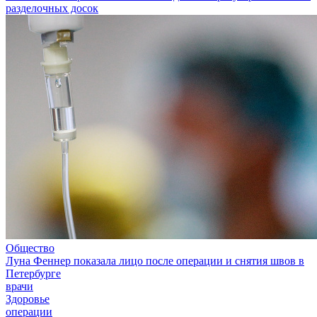
разделочных досок
Общество
Луна Феннер показала лицо после операции и снятия швов в
Петербурге
врачи
Здоровье
операции