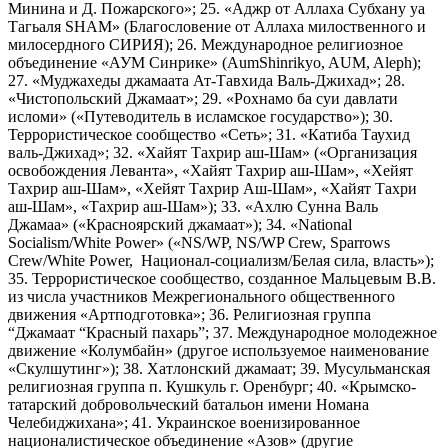
Минина и Д. Пожарского»; 25. «Аджр от Аллаха Субхану уа
Тагьаля SHAM» (Благословение от Аллаха милоственного и
милосердного СИРИЯ); 26. Международное религиозное
объединение «АУМ Синрике» (AumShinrikyo, AUM, Aleph);
27. «Муджахеды джамаата Ат-Тавхида Валь-Джихад»; 28.
«Чистопольский Джамаат»; 29. «Рохнамо ба суи давлати
исломи» («Путеводитель в исламское государство»); 30.
Террористическое сообщество «Сеть»; 31. «Катиба Таухид
валь-Джихад»; 32. «Хайят Тахрир аш-Шам» («Организация
освобождения Леванта», «Хайят Тахрир аш-Шам», «Хейят
Тахрир аш-Шам», «Хейят Тахрир Аш-Шам», «Хайят Тахри
аш-Шам», «Тахрир аш-Шам»); 33. «Ахлю Сунна Валь
Джамаа» («Красноярский джамаат»); 34. «National
Socialism/White Power» («NS/WP, NS/WP Crew, Sparrows
Crew/White Power, Национал-социализм/Белая сила, власть»);
35. Террористическое сообщество, созданное Мальцевым В.В.
из числа участников Межрегионального общественного
движения «Артподготовка»; 36. Религиозная группа
“Джамаат “Красный пахарь”; 37. Международное молодежное
движение «Колумбайн» (другое используемое наименование
«Скулшутинг»); 38. Хатлонский джамаат; 39. Мусульманская
религиозная группа п. Кушкуль г. Оренбург; 40. «Крымско-
татарский добровольческий батальон имени Номана
Челебиджихана»; 41. Украинское военизированное
националистическое объединение «Азов» (другие