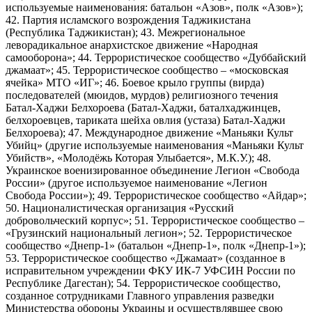
используемые наименования: батальон «Азов», полк «Азов»);
42. Партия исламского возрождения Таджикистана
(Республика Таджикистан); 43. Межрегиональное
леворадикальное анархистское движение «Народная
самооборона»; 44. Террористическое сообщество «Дуббайский
джамаат»; 45. Террористическое сообщество – «московская
ячейка» МТО «ИГ»; 46. Боевое крыло группы (вирда)
последователей (мюидов, мурдов) религиозного течения
Батал-Хаджи Белхороева (Батал-Хаджи, баталхаджинцев,
белхороевцев, тариката шейха овлия (устаза) Батал-Хаджи
Белхороева); 47. Международное движение «Маньяки Культ
Убийц» (другие используемые наименования «Маньяки Культ
Убийств», «Молодёжь Которая Улыбается», М.К.У.); 48.
Украинское военизированное объединение Легион «Свобода
России» (другое используемое наименование «Легион
Свобода России»); 49. Террористическое сообщество «Айдар»;
50. Националистическая организация «Русский
добровольческий корпус»; 51. Террористическое сообщество –
«Грузинский национальный легион»; 52. Террористическое
сообщество «Днепр-1» (батальон «Днепр-1», полк «Днепр-1»);
53. Террористическое сообщество «Джамаат» (созданное в
исправительном учреждении ФКУ ИК-7 УФСИН России по
Республике Дагестан); 54. Террористическое сообщество,
созданное сотрудниками Главного управления разведки
Министерства обороны Украины и осуществлявшее свою