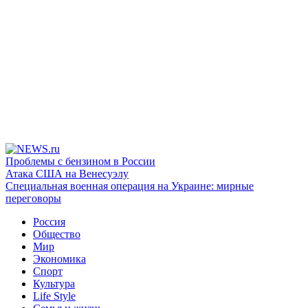
Проблемы с бензином в России
Атака США на Венесуэлу
Специальная военная операция на Украине: мирные
переговоры
Россия
Общество
Мир
Экономика
Спорт
Культура
Life Style