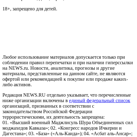
18+, запрещено для детей.
На информационном ресурсе NEWS.RU применяются
рекомендательные технологии (информационные технологии
предоставления информации на основе сбора, систематизации
и анализа сведений, относящихся к предпочтениям
пользователей сети "Интернет", находящихся на территории
Российской Федерации)
Любое использование материалов допускается только при
соблюдении правил перепечатки и при наличии гиперссылки
на NEWS.ru. Новости, аналитика, прогнозы и другие
материалы, представленные на данном сайте, не являются
офертой или рекомендацией к покупке или продаже каких-
либо активов.
Редакция NEWS.RU отдельно указывает, что перечисленные
ниже организации включены в
единый федеральный список
организаций, признанных в соответствии с
законодательством Российской Федерации
террористическими, их деятельность запрещена:
01. «Высший военный Маджлисуль Шура Объединенных сил
моджахедов Кавказа»; 02. «Конгресс народов Ичкерии и
Дагестана»; 03. «База» («Аль-Каида»); 04. «Асбат аль-Ансар»;