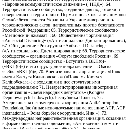
«Народное коммунистическое движение» («НКД»); 64.
Террористическое сообщество, созданное для подготовки и
совершения на территории г. Перми в целях оказания помощи
Службе безопасности Украины и Украине диверсионно-
террористических актов, направленных против безопасности
Российской Федерации; 65. Террористическое сообщество
«Мегионский джамаат»; 66. Общественная организация
«Antisocial Distancing» («Антисоциальное Дистанцирование»);
67. Объединение «Рок-группа «Antisocial Distancing»
(«Антисоциальное Дистанцирование»); 68. Террористическое
сообщество – организация «Форум свободной России»; 69.
Террористическое сообщество «Вступить в ВКП(б)»
(«ВКП(б)») и его структурное подразделение – «Омская
ячейка «ВКП(б)»; 70. Военизированная организация «Полк
имени Кастуся Калиновского» («Полк iмя Кастуся
Калiноўскага») с входящими в нее структурными
подразделениями; 71. Незарегистрированная иностранная
организация «Съезд народных депутатов» (Kongres
Deputowanych Ludowych), Республика Польша; 72.
Американская некоммерческая корпорация Anti-Corruption
Foundation, Inc (иные используемые наименования: ACF, ACF
international, «Фонд борьбы с коррупцией, Инк.»); 73.
Международная неправительственная организация, созданная
в форме общественного движения, «Антивоенный комитет
России» (Russian antiwar committee); 74. Движение