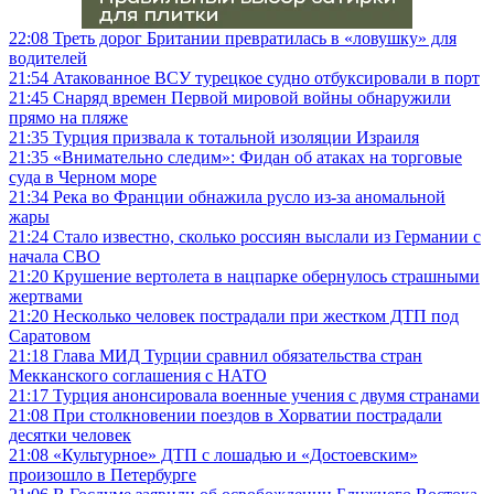
22:08
Треть дорог Британии превратилась в «ловушку» для
водителей
21:54
Атакованное ВСУ турецкое судно отбуксировали в порт
21:45
Снаряд времен Первой мировой войны обнаружили
прямо на пляже
21:35
Турция призвала к тотальной изоляции Израиля
21:35
«Внимательно следим»: Фидан об атаках на торговые
суда в Черном море
21:34
Река во Франции обнажила русло из-за аномальной
жары
21:24
Стало известно, сколько россиян выслали из Германии с
начала СВО
21:20
Крушение вертолета в нацпарке обернулось страшными
жертвами
21:20
Несколько человек пострадали при жестком ДТП под
Саратовом
21:18
Глава МИД Турции сравнил обязательства стран
Мекканского соглашения с НАТО
21:17
Турция анонсировала военные учения с двумя странами
21:08
При столкновении поездов в Хорватии пострадали
десятки человек
21:08
«Культурное» ДТП с лошадью и «Достоевским»
произошло в Петербурге