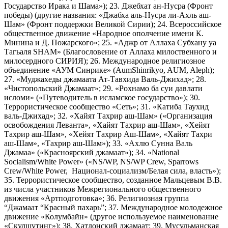
Государство Ирака и Шама»); 23. Джебхат ан-Нусра (Фронт
победы) (другие названия: «Джабха аль-Нусра ли-Ахль аш-
Шам» (Фронт поддержки Великой Сирии); 24. Всероссийское
общественное движение «Народное ополчение имени К.
Минина и Д. Пожарского»; 25. «Аджр от Аллаха Субхану уа
Тагьаля SHAM» (Благословение от Аллаха милоственного и
милосердного СИРИЯ); 26. Международное религиозное
объединение «АУМ Синрике» (AumShinrikyo, AUM, Aleph);
27. «Муджахеды джамаата Ат-Тавхида Валь-Джихад»; 28.
«Чистопольский Джамаат»; 29. «Рохнамо ба суи давлати
исломи» («Путеводитель в исламское государство»); 30.
Террористическое сообщество «Сеть»; 31. «Катиба Таухид
валь-Джихад»; 32. «Хайят Тахрир аш-Шам» («Организация
освобождения Леванта», «Хайят Тахрир аш-Шам», «Хейят
Тахрир аш-Шам», «Хейят Тахрир Аш-Шам», «Хайят Тахри
аш-Шам», «Тахрир аш-Шам»); 33. «Ахлю Сунна Валь
Джамаа» («Красноярский джамаат»); 34. «National
Socialism/White Power» («NS/WP, NS/WP Crew, Sparrows
Crew/White Power, Национал-социализм/Белая сила, власть»);
35. Террористическое сообщество, созданное Мальцевым В.В.
из числа участников Межрегионального общественного
движения «Артподготовка»; 36. Религиозная группа
“Джамаат “Красный пахарь”; 37. Международное молодежное
движение «Колумбайн» (другое используемое наименование
«Скулшутинг»); 38. Хатлонский джамаат; 39. Мусульманская