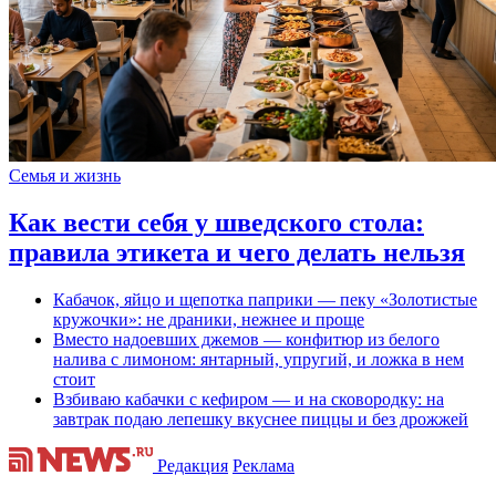
Семья и жизнь
Как вести себя у шведского стола:
правила этикета и чего делать нельзя
Кабачок, яйцо и щепотка паприки — пеку «Золотистые
кружочки»: не драники, нежнее и проще
Вместо надоевших джемов — конфитюр из белого
налива с лимоном: янтарный, упругий, и ложка в нем
стоит
Взбиваю кабачки с кефиром — и на сковородку: на
завтрак подаю лепешку вкуснее пиццы и без дрожжей
Редакция
Реклама