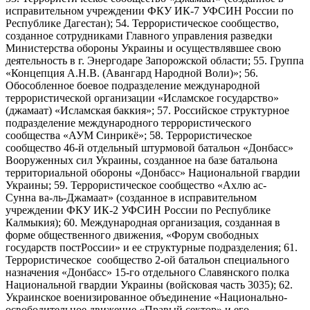
исправительном учреждении ФКУ ИК-7 УФСИН России по
Республике Дагестан); 54. Террористическое сообщество,
созданное сотрудниками Главного управления разведки
Министерства обороны Украины и осуществлявшее свою
деятельность в г. Энергодаре Запорожской области; 55. Группа
«Концепция А.Н.В. (Авангард Народной Воли)»; 56.
Обособленное боевое подразделение международной
террористической организации «Исламское государство»
(джамаат) «Исламская баккия»; 57. Российское структурное
подразделение международного террористического
сообщества «АУМ Синрикё»; 58. Террористическое
сообщество 46-й отдельный штурмовой батальон «Донбасс»
Вооруженных сил Украины, созданное на базе батальона
территориальной обороны «Донбасс» Национальной гвардии
Украины; 59. Террористическое сообщество «Ахлю ас-
Сунна ва-ль-Джамаат» (созданное в исправительном
учреждении ФКУ ИК-2 УФСИН России по Республике
Калмыкия); 60. Международная организация, созданная в
форме общественного движения, «Форум свободных
государств постРоссии» и ее структурные подразделения; 61.
Террористическое сообщество 2-ой батальон специального
назначения «Донбасс» 15-го отдельного Славянского полка
Национальной гвардии Украины (войсковая часть 3035); 62.
Украинское военизированное объединение «Национально-
освободительное движение «Правый сектор» и его