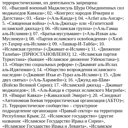
террористическими, их деятельность запрещена:
01. «Высший военный Маджлисуль Шура Объединенных сил
моджахедов Кавказа»; 02. «Конгресс народов Ичкерии и
Дагестана»; 03. «База» («Аль-Каида»); 04. «Асбат аль-Ансар»;
5. «Священная война» («Аль-Джихад» или «Египетский
исламский джихад»); 06. «Исламская группа» («Аль-Гамаа
аль-Исламия»); 07. «Братья-мусульмане» («Аль-Ихван аль-
Муслимун»); 08. «Партия исламского освобождения» («Хизб
ут-Тахрир аль-Ислами»); 09. «Лашкар-И-Тайба»; 10.
«Исламская группа» («Джамаат-и-Ислами»); 11. «Движение
Талибан» [ПРИОСТАНОВЛЕНО]; 12. «Исламская партия
Туркестана» (бывшее «Исламское движение Узбекистана»);
13. «Общество социальных реформ» («Джамият аль-Ислах
аль-Иджтимаи»); 14. «Общество возрождения исламского
наследия» («Джамият Ихья ат-Тураз аль-Ислами»); 15. «Дом
двух святых» («Аль-Харамейн»); 16. «Джунд аш-Шам»
(Войско Великой Сирии); 17. «Исламский джихад – Джамаат
моджахедов»; 18. «Аль-Каида в странах исламского Магриба»;
19. «Имарат Кавказ» («Кавказский Эмират»); 20. «Синдикат
«Автономная боевая террористическая организация (АБТО)»;
21. Террористическое сообщество – структурное
подразделение организации «Правый сектор» на территории
Республики Крым; 22. «Исламское государство» (другие
названия: «Исламское Государство Ирака и Сирии»,
«Исламское Государство Ирака и Леванта», «Исламское