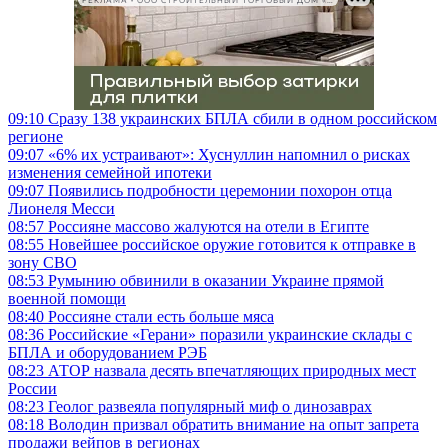
РЕКЛАМА • ООО СТРОИТЕЛЬНЫЙ ТОРГОВЫЙ ДОМ «ПЕТРОВИЧ», ИНН 7802348846
09:10
Сразу 138 украинских БПЛА сбили в одном российском
регионе
09:07
«6% их устраивают»: Хуснуллин напомнил о рисках
изменения семейной ипотеки
09:07
Появились подробности церемонии похорон отца
Лионеля Месси
08:57
Россияне массово жалуются на отели в Египте
08:55
Новейшее российское оружие готовится к отправке в
зону СВО
08:53
Румынию обвинили в оказании Украине прямой
военной помощи
08:40
Россияне стали есть больше мяса
08:36
Российские «Герани» поразили украинские склады с
БПЛА и оборудованием РЭБ
08:23
АТОР назвала десять впечатляющих природных мест
России
08:23
Геолог развеяла популярный миф о динозаврах
08:18
Володин призвал обратить внимание на опыт запрета
продажи вейпов в регионах