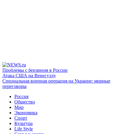
Проблемы с бензином в России
Атака США на Венесуэлу
Специальная военная операция на Украине: мирные
переговоры
Россия
Общество
Мир
Экономика
Спорт
Культура
Life Style