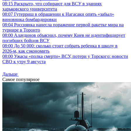
08:15
Раскрыто, что собирают для ВСУ в зданиях
харьковского университета
08:07
Гутерриш в обращении к Нагасаки опять «забыл»
виновника бомбардировки
08:04
Россиянка нанесла поражение первой ракетке мира на
турнире в Торонто
08:00
Алаудинов объяснил, почему Киев не идентифицирует
погибших бойцов ВСУ
08:00
До 50 000: сколько стоит собрать ребенка в школу в
2026-м, как сэкономить
08:00
Ужасы «полка смерти» ВСУ, потери у Торского: новости
СВО к утру 9 августа
Дальше
Самое популярное