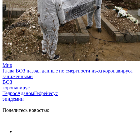
Мир
Глава ВОЗ назвал данные по смертности из-за коронавируса
заниженными
ВОЗ
коронавирус
ТедросАданомГебрейесус
эпидемии
Поделитесь новостью