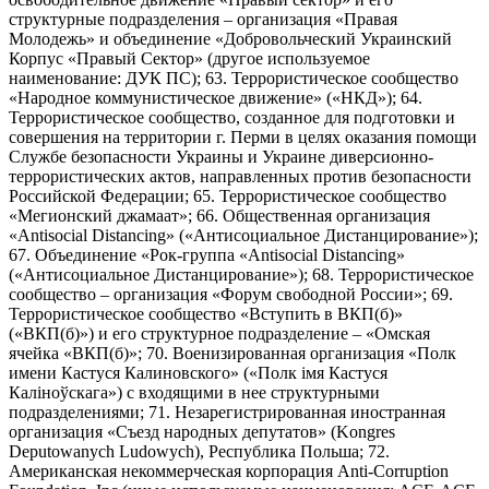
структурные подразделения – организация «Правая
Молодежь» и объединение «Добровольческий Украинский
Корпус «Правый Сектор» (другое используемое
наименование: ДУК ПС); 63. Террористическое сообщество
«Народное коммунистическое движение» («НКД»); 64.
Террористическое сообщество, созданное для подготовки и
совершения на территории г. Перми в целях оказания помощи
Службе безопасности Украины и Украине диверсионно-
террористических актов, направленных против безопасности
Российской Федерации; 65. Террористическое сообщество
«Мегионский джамаат»; 66. Общественная организация
«Antisocial Distancing» («Антисоциальное Дистанцирование»);
67. Объединение «Рок-группа «Antisocial Distancing»
(«Антисоциальное Дистанцирование»); 68. Террористическое
сообщество – организация «Форум свободной России»; 69.
Террористическое сообщество «Вступить в ВКП(б)»
(«ВКП(б)») и его структурное подразделение – «Омская
ячейка «ВКП(б)»; 70. Военизированная организация «Полк
имени Кастуся Калиновского» («Полк iмя Кастуся
Калiноўскага») с входящими в нее структурными
подразделениями; 71. Незарегистрированная иностранная
организация «Съезд народных депутатов» (Kongres
Deputowanych Ludowych), Республика Польша; 72.
Американская некоммерческая корпорация Anti-Corruption