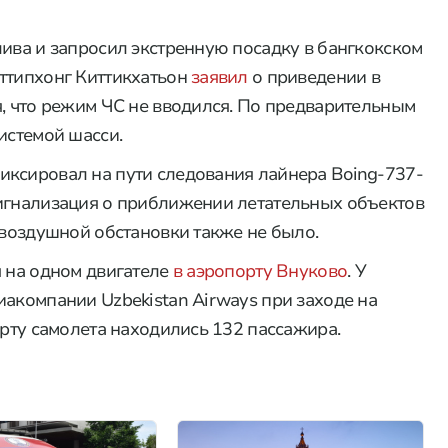
ива и запросил экстренную посадку в бангкокском
ттипхонг Киттикхатьон
заявил
о приведении в
я, что режим ЧС не вводился. По предварительным
истемой шасси.
иксировал на пути следования лайнера Boing-737-
Сигнализация о приближении летательных объектов
 воздушной обстановки также не было.
я на одном двигателе
в аэропорту Внуково
. У
иакомпании Uzbekistan Airways при заходе на
орту самолета находились 132 пассажира.