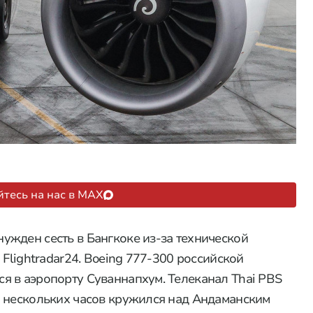
тесь на нас в MAX
жден сесть в Бангкоке из-за технической
 Flightradar24. Boeing 777-300 российской
я в аэропорту Суваннапхум. Телеканал Thai PBS
и нескольких часов кружился над Андаманским