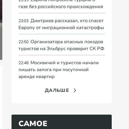
газе без российского происхождения
Дмитриев рассказал, кто спасет
23:03
Европу от миграционной катастрофы
Пенсионерам 1951
—1971 года
"Ее больше нет". В
«В
Организатора опасных походов
22:50
рождения
США сделали
сп
рассказали о новой
тревожное
пр
туристов на Эльбрус проверит СК РФ
выплате
заявление о России
со
Москвичей и туристов начали
22:48
лишать залога при посуточной
аренде квартир
ДАЛЬШЕ
САМОЕ