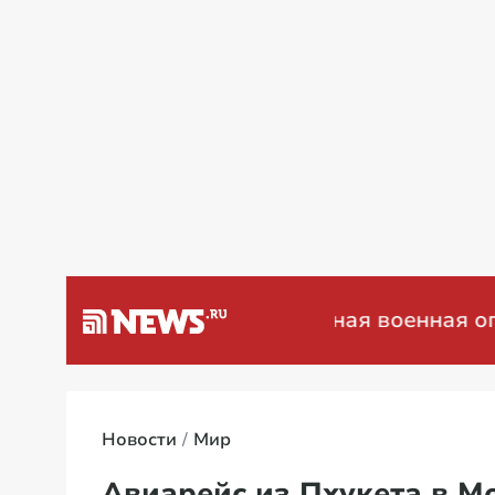
оенная операция на Украине: мирные перег
Новости
Мир
Авиарейс из Пхукета в М