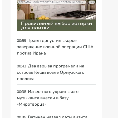
РЕКЛАМА • ООО СТРОИТЕЛЬНЫЙ ТОРГОВЫЙ ДОМ «ПЕТРОВИЧ», ИНН 7802348846
Трамп допустил скорое
00:59
завершение военной операции США
против Ирана
Два взрыва прогремели на
00:43
острове Кешм возле Ормузского
пролива
Известного украинского
00:38
музыканта внесли в базу
«Миротворца»
Ватикан назвал даты визита
00:35