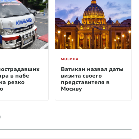
МОСКВА
пострадавших
Ватикан назвал даты
ара в пабе
визита своего
ка резко
представителя в
о
Москву