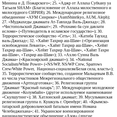
Минина и Д. Пожарского»; 25. «Аджр от Аллаха Субхану уа
Тагьаля SHAM» (Благословение от Аллаха милоственного и
милосердного СИРИЯ); 26. Международное религиозное
объединение «АУМ Синрике» (AumShinrikyo, AUM, Aleph);
27. «Муджахеды джамаата Ат-Тавхида Валь-Джихад»; 28.
«Чистопольский Джамаат»; 29. «Рохнамо ба суи давлати
исломи» («Путеводитель в исламское государство»); 30.
Террористическое сообщество «Сеть»; 31. «Катиба Таухид
валь-Джихад»; 32. «Хайят Тахрир аш-Шам» («Организация
освобождения Леванта», «Хайят Тахрир аш-Шам», «Хейят
Тахрир аш-Шам», «Хейят Тахрир Аш-Шам», «Хайят Тахри
аш-Шам», «Тахрир аш-Шам»); 33. «Ахлю Сунна Валь
Джамаа» («Красноярский джамаат»); 34. «National
Socialism/White Power» («NS/WP, NS/WP Crew, Sparrows
Crew/White Power, Национал-социализм/Белая сила, власть»);
35. Террористическое сообщество, созданное Мальцевым В.В.
из числа участников Межрегионального общественного
движения «Артподготовка»; 36. Религиозная группа
“Джамаат “Красный пахарь”; 37. Международное молодежное
движение «Колумбайн» (другое используемое наименование
«Скулшутинг»); 38. Хатлонский джамаат; 39. Мусульманская
религиозная группа п. Кушкуль г. Оренбург; 40. «Крымско-
татарский добровольческий батальон имени Номана
Челебиджихана»; 41. Украинское военизированное
националистическое объединение «Азов» (другие