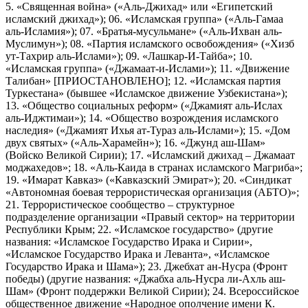
5. «Священная война» («Аль-Джихад» или «Египетский
исламский джихад»); 06. «Исламская группа» («Аль-Гамаа
аль-Исламия»); 07. «Братья-мусульмане» («Аль-Ихван аль-
Муслимун»); 08. «Партия исламского освобождения» («Хизб
ут-Тахрир аль-Ислами»); 09. «Лашкар-И-Тайба»; 10.
«Исламская группа» («Джамаат-и-Ислами»); 11. «Движение
Талибан» [ПРИОСТАНОВЛЕНО]; 12. «Исламская партия
Туркестана» (бывшее «Исламское движение Узбекистана»);
13. «Общество социальных реформ» («Джамият аль-Ислах
аль-Иджтимаи»); 14. «Общество возрождения исламского
наследия» («Джамият Ихья ат-Тураз аль-Ислами»); 15. «Дом
двух святых» («Аль-Харамейн»); 16. «Джунд аш-Шам»
(Войско Великой Сирии); 17. «Исламский джихад – Джамаат
моджахедов»; 18. «Аль-Каида в странах исламского Магриба»;
19. «Имарат Кавказ» («Кавказский Эмират»); 20. «Синдикат
«Автономная боевая террористическая организация (АБТО)»;
21. Террористическое сообщество – структурное
подразделение организации «Правый сектор» на территории
Республики Крым; 22. «Исламское государство» (другие
названия: «Исламское Государство Ирака и Сирии»,
«Исламское Государство Ирака и Леванта», «Исламское
Государство Ирака и Шама»); 23. Джебхат ан-Нусра (Фронт
победы) (другие названия: «Джабха аль-Нусра ли-Ахль аш-
Шам» (Фронт поддержки Великой Сирии); 24. Всероссийское
общественное движение «Народное ополчение имени К.