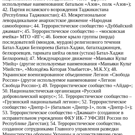
используемые наименования: батальон «Азов», полк «Азов»);
42. Партия исламского возрождения Таджикистана
(Республика Таджикистан); 43. Межрегиональное
леворадикальное анархистское движение «Народная
самооборона»; 44. Террористическое сообщество «Дуббайский
джамаат»; 45. Террористическое сообщество – «московская
ячейка» МТО «ИГ»; 46. Боевое крыло группы (вирда)
последователей (мюидов, мурдов) религиозного течения
Батал-Хаджи Белхороева (Батал-Хаджи, баталхаджинцев,
белхороевцев, тариката шейха овлия (устаза) Батал-Хаджи
Белхороева); 47. Международное движение «Маньяки Культ
Убийц» (другие используемые наименования «Маньяки Культ
Убийств», «Молодёжь Которая Улыбается», М.К.У.); 48.
Украинское военизированное объединение Легион «Свобода
России» (другое используемое наименование «Легион
Свобода России»); 49. Террористическое сообщество «Айдар»;
50. Националистическая организация «Русский
добровольческий корпус»; 51. Террористическое сообщество –
«Грузинский национальный легион»; 52. Террористическое
сообщество «Днепр-1» (батальон «Днепр-1», полк «Днепр-1»);
53. Террористическое сообщество «Джамаат» (созданное в
исправительном учреждении ФКУ ИК-7 УФСИН России по
Республике Дагестан); 54. Террористическое сообщество,
созданное сотрудниками Главного управления разведки
Министерства обороны Украины и осуществлявшее свою