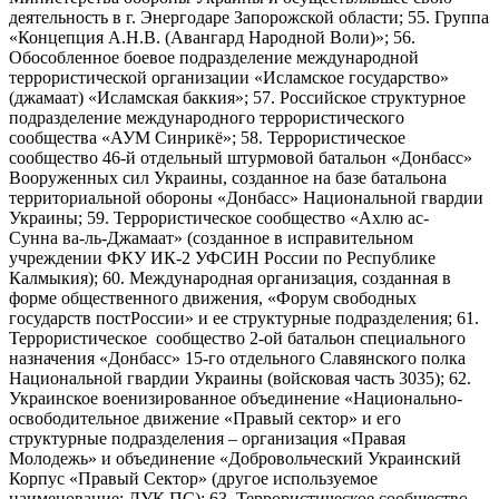
деятельность в г. Энергодаре Запорожской области; 55. Группа
«Концепция А.Н.В. (Авангард Народной Воли)»; 56.
Обособленное боевое подразделение международной
террористической организации «Исламское государство»
(джамаат) «Исламская баккия»; 57. Российское структурное
подразделение международного террористического
сообщества «АУМ Синрикё»; 58. Террористическое
сообщество 46-й отдельный штурмовой батальон «Донбасс»
Вооруженных сил Украины, созданное на базе батальона
территориальной обороны «Донбасс» Национальной гвардии
Украины; 59. Террористическое сообщество «Ахлю ас-
Сунна ва-ль-Джамаат» (созданное в исправительном
учреждении ФКУ ИК-2 УФСИН России по Республике
Калмыкия); 60. Международная организация, созданная в
форме общественного движения, «Форум свободных
государств постРоссии» и ее структурные подразделения; 61.
Террористическое сообщество 2-ой батальон специального
назначения «Донбасс» 15-го отдельного Славянского полка
Национальной гвардии Украины (войсковая часть 3035); 62.
Украинское военизированное объединение «Национально-
освободительное движение «Правый сектор» и его
структурные подразделения – организация «Правая
Молодежь» и объединение «Добровольческий Украинский
Корпус «Правый Сектор» (другое используемое
наименование: ДУК ПС); 63. Террористическое сообщество