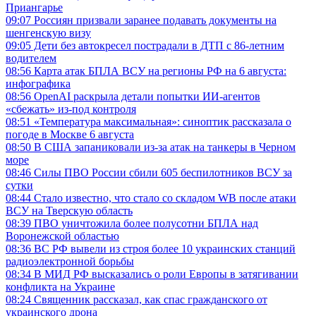
Приангарье
09:07
Россиян призвали заранее подавать документы на
шенгенскую визу
09:05
Дети без автокресел пострадали в ДТП с 86-летним
водителем
08:56
Карта атак БПЛА ВСУ на регионы РФ на 6 августа:
инфографика
08:56
OpenAI раскрыла детали попытки ИИ-агентов
«сбежать» из-под контроля
08:51
«Температура максимальная»: синоптик рассказала о
погоде в Москве 6 августа
08:50
В США запаниковали из-за атак на танкеры в Черном
море
08:46
Силы ПВО России сбили 605 беспилотников ВСУ за
сутки
08:44
Стало известно, что стало со складом WB после атаки
ВСУ на Тверскую область
08:39
ПВО уничтожила более полусотни БПЛА над
Воронежской областью
08:36
ВС РФ вывели из строя более 10 украинских станций
радиоэлектронной борьбы
08:34
В МИД РФ высказались о роли Европы в затягивании
конфликта на Украине
08:24
Священник рассказал, как спас гражданского от
украинского дрона