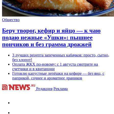
Общество
Беру творог, кефир и яйцо — к чаю
подаю нежные «Ушки»: пышнее
пончиков и без грамма дрожжей
3 лучших рецепта запеченных кабачков: просто, сытно,
без хлопот!
Оплата ЖКХ по-новому: с 1 августа смотрите на
счетчики и в квитанции
Готовлю капустные лепёшки на кефире — без яиц, с
паприкой, сочнее и ароматнее драников
Редакция
Реклама