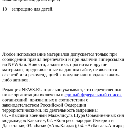
18+, запрещено для детей.
На информационном ресурсе NEWS.RU применяются
рекомендательные технологии (информационные технологии
предоставления информации на основе сбора, систематизации
и анализа сведений, относящихся к предпочтениям
пользователей сети "Интернет", находящихся на территории
Российской Федерации)
Любое использование материалов допускается только при
соблюдении правил перепечатки и при наличии гиперссылки
на NEWS.ru. Новости, аналитика, прогнозы и другие
материалы, представленные на данном сайте, не являются
офертой или рекомендацией к покупке или продаже каких-
либо активов.
Редакция NEWS.RU отдельно указывает, что перечисленные
ниже организации включены в
единый федеральный список
организаций, признанных в соответствии с
законодательством Российской Федерации
террористическими, их деятельность запрещена:
01. «Высший военный Маджлисуль Шура Объединенных сил
моджахедов Кавказа»; 02. «Конгресс народов Ичкерии и
Дагестана»; 03. «База» («Аль-Каида»); 04. «Асбат аль-Ансар»;