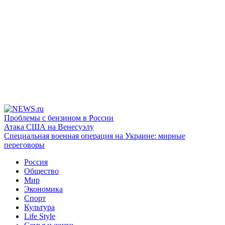
Проблемы с бензином в России
Атака США на Венесуэлу
Специальная военная операция на Украине: мирные
переговоры
Россия
Общество
Мир
Экономика
Спорт
Культура
Life Style