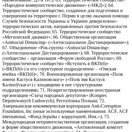
«Народное коммунистическое движение» («НКД»); 64.
Террористическое сообщество, созданное для подготовки и
совершения на территории г. Перми в целях оказания помощи
Службе безопасности Украины и Украине диверсионно-
террористических актов, направленных против безопасности
Российской Федерации; 65. Террористическое сообщество
«Мегионский джамаат»; 66. Общественная организация
«Antisocial Distancing» («Антисоциальное Дистанцирование»);
67. Объединение «Рок-группа «Antisocial Distancing»
(«Антисоциальное Дистанцирование»); 68. Террористическое
сообщество – организация «Форум свободной России»; 69.
Террористическое сообщество «Вступить в ВКП(б)»
(«ВКП(б)») и его структурное подразделение – «Омская
ячейка «ВКП(б)»; 70. Военизированная организация «Полк
имени Кастуся Калиновского» («Полк iмя Кастуся
Калiноўскага») с входящими в нее структурными
подразделениями; 71. Незарегистрированная иностранная
организация «Съезд народных депутатов» (Kongres
Deputowanych Ludowych), Республика Польша; 72.
Американская некоммерческая корпорация Anti-Corruption
Foundation, Inc (иные используемые наименования: ACF, ACF
international, «Фонд борьбы с коррупцией, Инк.»); 73.
Международная неправительственная организация, созданная
в форме общественного движения, «Антивоенный комитет