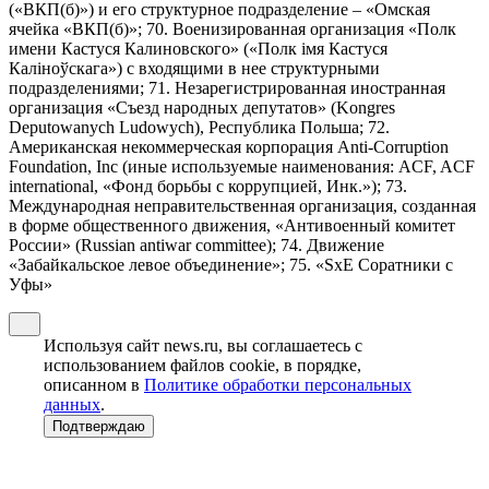
(«ВКП(б)») и его структурное подразделение – «Омская
ячейка «ВКП(б)»; 70. Военизированная организация «Полк
имени Кастуся Калиновского» («Полк iмя Кастуся
Калiноўскага») с входящими в нее структурными
подразделениями; 71. Незарегистрированная иностранная
организация «Съезд народных депутатов» (Kongres
Deputowanych Ludowych), Республика Польша; 72.
Американская некоммерческая корпорация Anti-Corruption
Foundation, Inc (иные используемые наименования: ACF, ACF
international, «Фонд борьбы с коррупцией, Инк.»); 73.
Международная неправительственная организация, созданная
в форме общественного движения, «Антивоенный комитет
России» (Russian antiwar committee); 74. Движение
«Забайкальское левое объединение»; 75. «SxE Соратники с
Уфы»
Используя сайт news.ru, вы соглашаетесь с
использованием файлов cookie, в порядке,
описанном в
Политике обработки персональных
данных
.
Подтверждаю