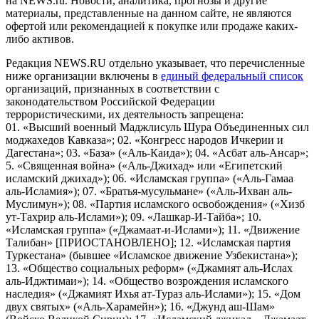
на NEWS.ru. Новости, аналитика, прогнозы и другие
материалы, представленные на данном сайте, не являются
офертой или рекомендацией к покупке или продаже каких-
либо активов.
Редакция NEWS.RU отдельно указывает, что перечисленные
ниже организации включены в
единый федеральный список
организаций, признанных в соответствии с
законодательством Российской Федерации
террористическими, их деятельность запрещена:
01. «Высший военный Маджлисуль Шура Объединенных сил
моджахедов Кавказа»; 02. «Конгресс народов Ичкерии и
Дагестана»; 03. «База» («Аль-Каида»); 04. «Асбат аль-Ансар»;
5. «Священная война» («Аль-Джихад» или «Египетский
исламский джихад»); 06. «Исламская группа» («Аль-Гамаа
аль-Исламия»); 07. «Братья-мусульмане» («Аль-Ихван аль-
Муслимун»); 08. «Партия исламского освобождения» («Хизб
ут-Тахрир аль-Ислами»); 09. «Лашкар-И-Тайба»; 10.
«Исламская группа» («Джамаат-и-Ислами»); 11. «Движение
Талибан» [ПРИОСТАНОВЛЕНО]; 12. «Исламская партия
Туркестана» (бывшее «Исламское движение Узбекистана»);
13. «Общество социальных реформ» («Джамият аль-Ислах
аль-Иджтимаи»); 14. «Общество возрождения исламского
наследия» («Джамият Ихья ат-Тураз аль-Ислами»); 15. «Дом
двух святых» («Аль-Харамейн»); 16. «Джунд аш-Шам»