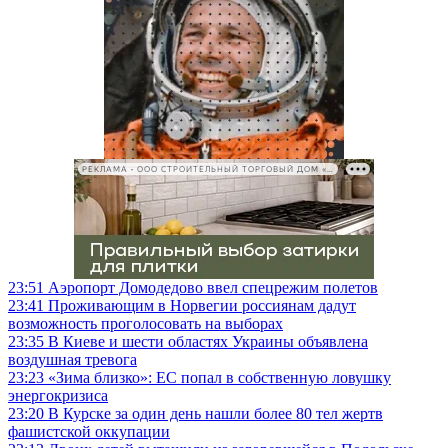
РЕКЛАМА • ООО СТРОИТЕЛЬНЫЙ ТОРГОВЫЙ ДОМ «ПЕТРОВИЧ», ИНН 7802348846
23:51
Аэропорт Домодедово ввел спецрежим полетов
23:41
Проживающим в Норвегии россиянам дадут
возможность проголосовать на выборах
23:35
В Киеве и шести областях Украины объявлена
воздушная тревога
23:23
«Зима близко»: ЕС попал в собственную ловушку
энергокризиса
23:20
В Курске за один день нашли более 80 тел жертв
фашистской оккупации