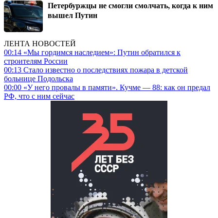
Петербуржцы не смогли смолчать, когда к ним
вышел Путин
ЛЕНТА НОВОСТЕЙ
00:14
«Мы гордимся наследием»: Путин обратился к
строителям России
00:13
Стало известно о последствиях пожара в детской
больнице Подольска
00:00
«У него провалы в памяти». Кучме — 88: как он предал
РФ, что с ним сейчас