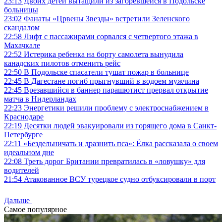
23:13
Двоих детей вытащили из загоревшейся в Подольске
больницы
23:02
Фанаты «Црвены Звезды» встретили Зеленского
скандалом
22:58
Лифт с пассажирами сорвался с четвертого этажа в
Махачкале
22:52
Истерика ребенка на борту самолета вынудила
канадских пилотов отменить рейс
22:50
В Подольске спасатели тушат пожар в больнице
22:45
В Дагестане погиб прыгнувший в водоем мужчина
22:45
Врезавшийся в баннер парашютист прервал открытие
матча в Нидерландах
22:23
Энергетики решили проблему с электроснабжением в
Краснодаре
22:19
Десятки людей эвакуировали из горящего дома в Санкт-
Петербурге
22:11
«Бездельничать и дразнить пса»: Ё‌лка рассказала о своем
идеальном дне
22:08
Треть дорог Британии превратилась в «ловушку» для
водителей
21:54
Атакованное ВСУ турецкое судно отбуксировали в порт
Дальше
Самое популярное