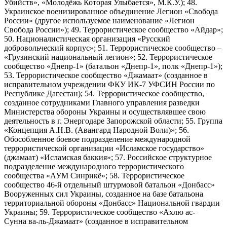
Убийств», «Молодёжь Которая Улыбается», М.К.У.); 48.
Украинское военизированное объединение Легион «Свобода
России» (другое используемое наименование «Легион
Свобода России»); 49. Террористическое сообщество «Айдар»;
50. Националистическая организация «Русский
добровольческий корпус»; 51. Террористическое сообщество –
«Грузинский национальный легион»; 52. Террористическое
сообщество «Днепр-1» (батальон «Днепр-1», полк «Днепр-1»);
53. Террористическое сообщество «Джамаат» (созданное в
исправительном учреждении ФКУ ИК-7 УФСИН России по
Республике Дагестан); 54. Террористическое сообщество,
созданное сотрудниками Главного управления разведки
Министерства обороны Украины и осуществлявшее свою
деятельность в г. Энергодаре Запорожской области; 55. Группа
«Концепция А.Н.В. (Авангард Народной Воли)»; 56.
Обособленное боевое подразделение международной
террористической организации «Исламское государство»
(джамаат) «Исламская баккия»; 57. Российское структурное
подразделение международного террористического
сообщества «АУМ Синрикё»; 58. Террористическое
сообщество 46-й отдельный штурмовой батальон «Донбасс»
Вооруженных сил Украины, созданное на базе батальона
территориальной обороны «Донбасс» Национальной гвардии
Украины; 59. Террористическое сообщество «Ахлю ас-
Сунна ва-ль-Джамаат» (созданное в исправительном