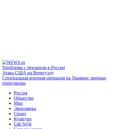
Проблемы с бензином в России
Атака США на Венесуэлу
Специальная военная операция на Украине: мирные
переговоры
Россия
Общество
Мир
Экономика
Спорт
Культура
Life Style