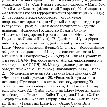
(Войско Великой Сирии); 17. «Исламский джихад – Джамаат
моджахедов»; 18. «Аль-Каида в странах исламского Магриба»;
19. «Имарат Кавказ» («Кавказский Эмират»); 20. «Синдикат
«Автономная боевая террористическая организация (АБТО)»;
21. Террористическое сообщество – структурное
подразделение организации «Правый сектор» на территории
Республики Крым; 22. «Исламское государство» (другие
названия: «Исламское Государство Ирака и Сирии»,
«Исламское Государство Ирака и Леванта», «Исламское
Государство Ирака и Шама»); 23. Джебхат ан-Нусра (Фронт
победы) (другие названия: «Джабха аль-Нусра ли-Ахль аш-
Шам» (Фронт поддержки Великой Сирии); 24. Всероссийское
общественное движение «Народное ополчение имени К.
Минина и Д. Пожарского»; 25. «Аджр от Аллаха Субхану уа
Тагьаля SHAM» (Благословение от Аллаха милоственного и
милосердного СИРИЯ); 26. Международное религиозное
объединение «АУМ Синрике» (AumShinrikyo, AUM, Aleph);
27. «Муджахеды джамаата Ат-Тавхида Валь-Джихад»; 28.
«Чистопольский Джамаат»; 29. «Рохнамо ба суи давлати
исломи» («Путеводитель в исламское государство»); 30.
Террористическое сообщество «Сеть»; 31. «Катиба Таухид
валь-Джихад»; 32. «Хайят Тахрир аш-Шам» («Организация
освобождения Леванта», «Хайят Тахрир аш-Шам», «Хейят
Тахрир аш-Шам», «Хейят Тахрир Аш-Шам», «Хайят Тахри
аш-Шам», «Тахрир аш-Шам»); 33. «Ахлю Сунна Валь