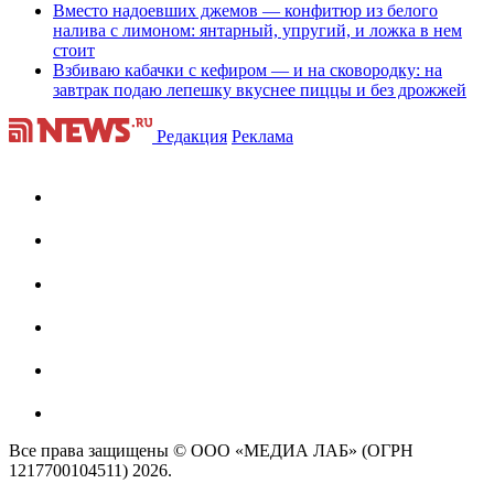
Вместо надоевших джемов — конфитюр из белого
налива с лимоном: янтарный, упругий, и ложка в нем
стоит
Взбиваю кабачки с кефиром — и на сковородку: на
завтрак подаю лепешку вкуснее пиццы и без дрожжей
Редакция
Реклама
Все права защищены © ООО «МЕДИА ЛАБ» (ОГРН
1217700104511) 2026.