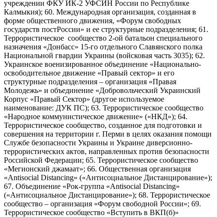
учреждении ФКУ ИК-2 УФСИН России по Республике
Калмыкия); 60. Международная организация, созданная в
форме общественного движения, «Форум свободных
государств постРоссии» и ее структурные подразделения; 61.
Террористическое сообщество 2-ой батальон специального
назначения «Донбасс» 15-го отдельного Славянского полка
Национальной гвардии Украины (войсковая часть 3035); 62.
Украинское военизированное объединение «Национально-
освободительное движение «Правый сектор» и его
структурные подразделения – организация «Правая
Молодежь» и объединение «Добровольческий Украинский
Корпус «Правый Сектор» (другое используемое
наименование: ДУК ПС); 63. Террористическое сообщество
«Народное коммунистическое движение» («НКД»); 64.
Террористическое сообщество, созданное для подготовки и
совершения на территории г. Перми в целях оказания помощи
Службе безопасности Украины и Украине диверсионно-
террористических актов, направленных против безопасности
Российской Федерации; 65. Террористическое сообщество
«Мегионский джамаат»; 66. Общественная организация
«Antisocial Distancing» («Антисоциальное Дистанцирование»);
67. Объединение «Рок-группа «Antisocial Distancing»
(«Антисоциальное Дистанцирование»); 68. Террористическое
сообщество – организация «Форум свободной России»; 69.
Террористическое сообщество «Вступить в ВКП(б)»