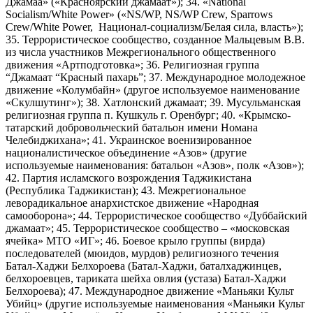
Джамаа» («Красноярский джамаат»); 34. «National
Socialism/White Power» («NS/WP, NS/WP Crew, Sparrows
Crew/White Power, Национал-социализм/Белая сила, власть»);
35. Террористическое сообщество, созданное Мальцевым В.В.
из числа участников Межрегионального общественного
движения «Артподготовка»; 36. Религиозная группа
“Джамаат “Красный пахарь”; 37. Международное молодежное
движение «Колумбайн» (другое используемое наименование
«Скулшутинг»); 38. Хатлонский джамаат; 39. Мусульманская
религиозная группа п. Кушкуль г. Оренбург; 40. «Крымско-
татарский добровольческий батальон имени Номана
Челебиджихана»; 41. Украинское военизированное
националистическое объединение «Азов» (другие
используемые наименования: батальон «Азов», полк «Азов»);
42. Партия исламского возрождения Таджикистана
(Республика Таджикистан); 43. Межрегиональное
леворадикальное анархистское движение «Народная
самооборона»; 44. Террористическое сообщество «Дуббайский
джамаат»; 45. Террористическое сообщество – «московская
ячейка» МТО «ИГ»; 46. Боевое крыло группы (вирда)
последователей (мюидов, мурдов) религиозного течения
Батал-Хаджи Белхороева (Батал-Хаджи, баталхаджинцев,
белхороевцев, тариката шейха овлия (устаза) Батал-Хаджи
Белхороева); 47. Международное движение «Маньяки Культ
Убийц» (другие используемые наименования «Маньяки Культ