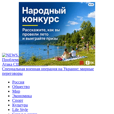
Проблемы с бензином в России
Атака США на Венесуэлу
Специальная военная операция на Украине: мирные
переговоры
Россия
Общество
Мир
Экономика
Спорт
Культура
Life Style