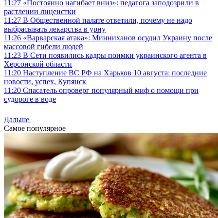
11:27
«Постоянно нагибает вниз»: педагога заподозрили в
растлении лицеистки
11:27
В Общественной палате ответили, почему не надо
выбрасывать лекарства в урну
11:26
«Варварская атака»: Минниханов осудил Украину после
массовой гибели людей
11:23
В Сети появились кадры поимки украинского агента в
Херсонской области
11:20
Наступление ВС РФ на Харьков 10 августа: последние
новости, успех, Купянск
11:20
Спасатель опроверг популярный миф о помощи при
судороге в воде
Дальше
Самое популярное