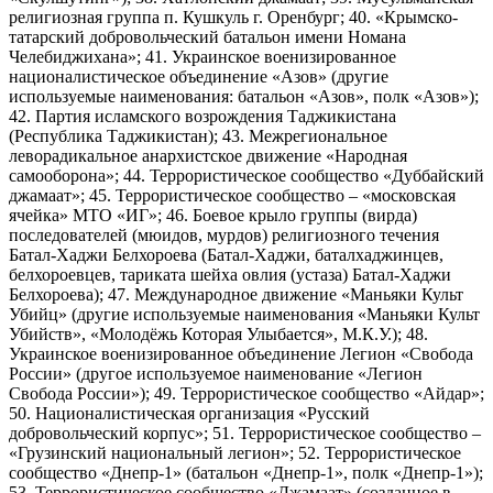
религиозная группа п. Кушкуль г. Оренбург; 40. «Крымско-
татарский добровольческий батальон имени Номана
Челебиджихана»; 41. Украинское военизированное
националистическое объединение «Азов» (другие
используемые наименования: батальон «Азов», полк «Азов»);
42. Партия исламского возрождения Таджикистана
(Республика Таджикистан); 43. Межрегиональное
леворадикальное анархистское движение «Народная
самооборона»; 44. Террористическое сообщество «Дуббайский
джамаат»; 45. Террористическое сообщество – «московская
ячейка» МТО «ИГ»; 46. Боевое крыло группы (вирда)
последователей (мюидов, мурдов) религиозного течения
Батал-Хаджи Белхороева (Батал-Хаджи, баталхаджинцев,
белхороевцев, тариката шейха овлия (устаза) Батал-Хаджи
Белхороева); 47. Международное движение «Маньяки Культ
Убийц» (другие используемые наименования «Маньяки Культ
Убийств», «Молодёжь Которая Улыбается», М.К.У.); 48.
Украинское военизированное объединение Легион «Свобода
России» (другое используемое наименование «Легион
Свобода России»); 49. Террористическое сообщество «Айдар»;
50. Националистическая организация «Русский
добровольческий корпус»; 51. Террористическое сообщество –
«Грузинский национальный легион»; 52. Террористическое
сообщество «Днепр-1» (батальон «Днепр-1», полк «Днепр-1»);
53. Террористическое сообщество «Джамаат» (созданное в