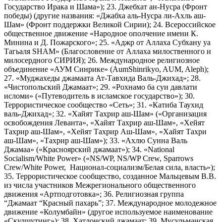
Государство Ирака и Шама»); 23. Джебхат ан-Нусра (Фронт
победы) (другие названия: «Джабха аль-Нусра ли-Ахль аш-
Шам» (Фронт поддержки Великой Сирии); 24. Всероссийское
общественное движение «Народное ополчение имени К.
Минина и Д. Пожарского»; 25. «Аджр от Аллаха Субхану уа
Тагьаля SHAM» (Благословение от Аллаха милоственного и
милосердного СИРИЯ); 26. Международное религиозное
объединение «АУМ Синрике» (AumShinrikyo, AUM, Aleph);
27. «Муджахеды джамаата Ат-Тавхида Валь-Джихад»; 28.
«Чистопольский Джамаат»; 29. «Рохнамо ба суи давлати
исломи» («Путеводитель в исламское государство»); 30.
Террористическое сообщество «Сеть»; 31. «Катиба Таухид
валь-Джихад»; 32. «Хайят Тахрир аш-Шам» («Организация
освобождения Леванта», «Хайят Тахрир аш-Шам», «Хейят
Тахрир аш-Шам», «Хейят Тахрир Аш-Шам», «Хайят Тахри
аш-Шам», «Тахрир аш-Шам»); 33. «Ахлю Сунна Валь
Джамаа» («Красноярский джамаат»); 34. «National
Socialism/White Power» («NS/WP, NS/WP Crew, Sparrows
Crew/White Power, Национал-социализм/Белая сила, власть»);
35. Террористическое сообщество, созданное Мальцевым В.В.
из числа участников Межрегионального общественного
движения «Артподготовка»; 36. Религиозная группа
“Джамаат “Красный пахарь”; 37. Международное молодежное
движение «Колумбайн» (другое используемое наименование
«Скулшутинг»); 38. Хатлонский джамаат; 39. Мусульманская