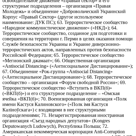
освободительное движение «Правый сектор» и его
структурные подразделения – организация «Правая
Молодежь» и объединение «Добровольческий Украинский
Корпус «Правый Сектор» (другое используемое
наименование: ДУК ПС); 63. Террористическое сообщество
«Народное коммунистическое движение» («НКД»); 64.
Террористическое сообщество, созданное для подготовки и
совершения на территории г. Перми в целях оказания помощи
Службе безопасности Украины и Украине диверсионно-
террористических актов, направленных против безопасности
Российской Федерации; 65. Террористическое сообщество
«Мегионский джамаат»; 66. Общественная организация
«Antisocial Distancing» («Антисоциальное Дистанцирование»);
67. Объединение «Рок-группа «Antisocial Distancing»
(«Антисоциальное Дистанцирование»); 68. Террористическое
сообщество – организация «Форум свободной России»; 69.
Террористическое сообщество «Вступить в ВКП(б)»
(«ВКП(б)») и его структурное подразделение – «Омская
ячейка «ВКП(б)»; 70. Военизированная организация «Полк
имени Кастуся Калиновского» («Полк iмя Кастуся
Калiноўскага») с входящими в нее структурными
подразделениями; 71. Незарегистрированная иностранная
организация «Съезд народных депутатов» (Kongres
Deputowanych Ludowych), Республика Польша; 72.
Американская некоммерческая корпорация Anti-Corruption