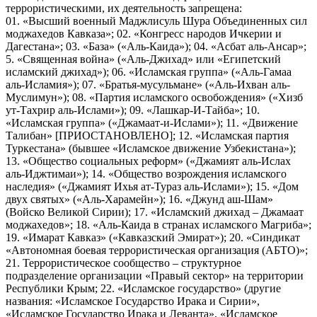
террористическими, их деятельность запрещена:
01. «Высший военный Маджлисуль Шура Объединенных сил
моджахедов Кавказа»; 02. «Конгресс народов Ичкерии и
Дагестана»; 03. «База» («Аль-Каида»); 04. «Асбат аль-Ансар»;
5. «Священная война» («Аль-Джихад» или «Египетский
исламский джихад»); 06. «Исламская группа» («Аль-Гамаа
аль-Исламия»); 07. «Братья-мусульмане» («Аль-Ихван аль-
Муслимун»); 08. «Партия исламского освобождения» («Хизб
ут-Тахрир аль-Ислами»); 09. «Лашкар-И-Тайба»; 10.
«Исламская группа» («Джамаат-и-Ислами»); 11. «Движение
Талибан» [ПРИОСТАНОВЛЕНО]; 12. «Исламская партия
Туркестана» (бывшее «Исламское движение Узбекистана»);
13. «Общество социальных реформ» («Джамият аль-Ислах
аль-Иджтимаи»); 14. «Общество возрождения исламского
наследия» («Джамият Ихья ат-Тураз аль-Ислами»); 15. «Дом
двух святых» («Аль-Харамейн»); 16. «Джунд аш-Шам»
(Войско Великой Сирии); 17. «Исламский джихад – Джамаат
моджахедов»; 18. «Аль-Каида в странах исламского Магриба»;
19. «Имарат Кавказ» («Кавказский Эмират»); 20. «Синдикат
«Автономная боевая террористическая организация (АБТО)»;
21. Террористическое сообщество – структурное
подразделение организации «Правый сектор» на территории
Республики Крым; 22. «Исламское государство» (другие
названия: «Исламское Государство Ирака и Сирии»,
«Исламское Государство Ирака и Леванта», «Исламское