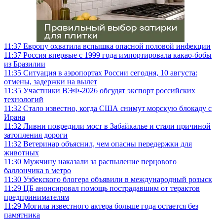
11:37
Европу охватила вспышка опасной половой инфекции
11:37
Россия впервые с 1999 года импортировала какао-бобы
из Бразилии
11:35
Ситуация в аэропортах России сегодня, 10 августа:
отмены, задержки на вылет
11:35
Участники ВЭФ-2026 обсудят экспорт российских
технологий
11:32
Стало известно, когда США снимут морскую блокаду с
Ирана
11:32
Ливни повредили мост в Забайкалье и стали причиной
затопления дороги
11:32
Ветеринар объяснил, чем опасны передержки для
животных
11:30
Мужчину наказали за распыление перцового
баллончика в метро
11:30
Узбекского блогера объявили в международный розыск
11:29
ЦБ анонсировал помощь пострадавшим от терактов
предпринимателям
11:29
Могила известного актера больше года остается без
памятника