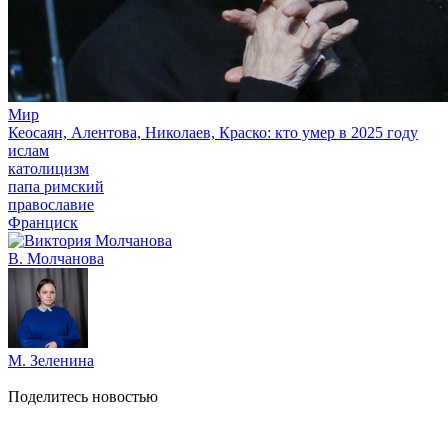
Мир
Кеосаян, Алентова, Николаев, Краско: кто умер в 2025 году
ислам
католицизм
папа римский
православие
Франциск
В. Молчанова
М. Зеленина
Поделитесь новостью