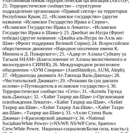
«Автономная боевая террористическая организация (АБТО)»;
21. Террористическое сообщество – структурное
подразделение организации «Правый сектор» на территории
Республики Крым; 22. «Исламское государство» (другие
названия: «Исламское Государство Ирака и Сирии»,
«Исламское Государство Ирака и Леванта», «Исламское
Государство Ирака и Шама»); 23. Джебхат ан-Нусра (Фронт
победы) (другие названия: «Джабха аль-Нусра ли-Ахль аш-
Шам» (Фронт поддержки Великой Сирии); 24. Всероссийское
общественное движение «Народное ополчение имени К.
Минина и Д. Пожарского»; 25. «Аджр от Аллаха Субхану уа
Тагьаля SHAM» (Благословение от Аллаха милоственного и
милосердного СИРИЯ); 26. Международное религиозное
объединение «АУМ Синрике» (AumShinrikyo, AUM, Aleph);
27. «Муджахеды джамаата Ат-Тавхида Валь-Джихад»; 28.
«Чистопольский Джамаат»; 29. «Рохнамо ба суи давлати
исломи» («Путеводитель в исламское государство»); 30.
Террористическое сообщество «Сеть»; 31. «Катиба Таухид
валь-Джихад»; 32. «Хайят Тахрир аш-Шам» («Организация
освобождения Леванта», «Хайят Тахрир аш-Шам», «Хейят
Тахрир аш-Шам», «Хейят Тахрир Аш-Шам», «Хайят Тахри
аш-Шам», «Тахрир аш-Шам»); 33. «Ахлю Сунна Валь
Джамаа» («Красноярский джамаат»); 34. «National
Socialism/White Power» («NS/WP, NS/WP Crew, Sparrows
Crew/White Power, Национал-социализм/Белая сила, власть»);