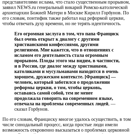
представителями ислама, что стало существенным прорывом,
заявил NEWS.ru генеральный викарий Римско-католической
архиепархии Божией Матери в Москве Кирилл Горбунов. По
его словам, понтифик также работал над реформой церкви,
чтобы отвечать духу времени, но не терять идентичность.
Его огромная заслуга в том, что папа Франциск
был очень открыт к диалогу с другими
христианскими конфессиями, другими
религиями. Мне кажется, что в отношениях с
исламом его деятельность стала огромным
прорывом. Плоды этого мы видим, в частности,
и в России, где диалог между христианами,
католиками и мусульманами находится в очень
хорошем, дружеском контексте. [Франциск] —
человек, который заботился о продолжении
реформы церкви, о том, чтобы церковь,
оставаясь самой собой, тем не менее
продолжала говорить на современном языке,
отвечала на проблемы современных людей
, —
сказал Горбунов.
По его словам, Франциску многое удалось осуществить, в том
числе синодальный процесс, когда простые люди имели
возможность откровенно высказаться о проблемах церковной