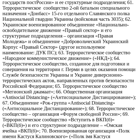
государств постРоссии» и ее структурные подразделения; 61.
Террористическое сообщество 2-ой батальон специального
назначения «Донбасс» 15-го отдельного Славянского полка
Национальной гвардии Украины (войсковая часть 3035); 62.
Украинское военизированное объединение «Национально-
освободительное движение «Правый сектор» и его
структурные подразделения – организация «Правая
Молодежь» и объединение «Добровольческий Украинский
Корпус «Правый Сектор» (другое используемое
наименование: ДУК ПС); 63. Террористическое сообщество
«Народное коммунистическое движение» («НКД»); 64.
Террористическое сообщество, созданное для подготовки и
совершения на территории г. Перми в целях оказания помощи
Службе безопасности Украины и Украине диверсионно-
террористических актов, направленных против безопасности
Российской Федерации; 65. Террористическое сообщество
«Мегионский джамаат»; 66. Общественная организация
«Antisocial Distancing» («Антисоциальное Дистанцирование»);
67. Объединение «Рок-группа «Antisocial Distancing»
(«Антисоциальное Дистанцирование»); 68. Террористическое
сообщество – организация «Форум свободной России»; 69.
Террористическое сообщество «Вступить в ВКП(б)»
(«ВКП(б)») и его структурное подразделение – «Омская
ячейка «ВКП(б)»; 70. Военизированная организация «Полк
имени Кастуся Калиновского» («Полк iмя Кастуся