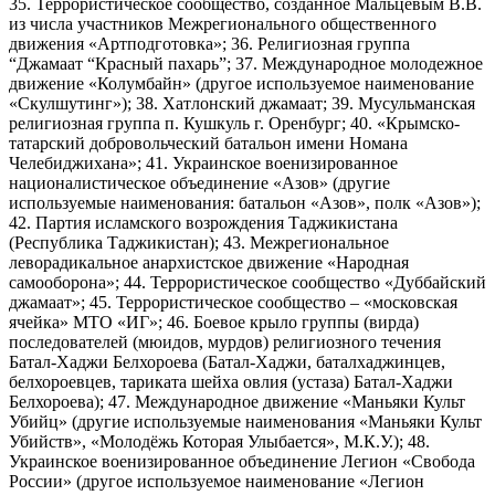
35. Террористическое сообщество, созданное Мальцевым В.В.
из числа участников Межрегионального общественного
движения «Артподготовка»; 36. Религиозная группа
“Джамаат “Красный пахарь”; 37. Международное молодежное
движение «Колумбайн» (другое используемое наименование
«Скулшутинг»); 38. Хатлонский джамаат; 39. Мусульманская
религиозная группа п. Кушкуль г. Оренбург; 40. «Крымско-
татарский добровольческий батальон имени Номана
Челебиджихана»; 41. Украинское военизированное
националистическое объединение «Азов» (другие
используемые наименования: батальон «Азов», полк «Азов»);
42. Партия исламского возрождения Таджикистана
(Республика Таджикистан); 43. Межрегиональное
леворадикальное анархистское движение «Народная
самооборона»; 44. Террористическое сообщество «Дуббайский
джамаат»; 45. Террористическое сообщество – «московская
ячейка» МТО «ИГ»; 46. Боевое крыло группы (вирда)
последователей (мюидов, мурдов) религиозного течения
Батал-Хаджи Белхороева (Батал-Хаджи, баталхаджинцев,
белхороевцев, тариката шейха овлия (устаза) Батал-Хаджи
Белхороева); 47. Международное движение «Маньяки Культ
Убийц» (другие используемые наименования «Маньяки Культ
Убийств», «Молодёжь Которая Улыбается», М.К.У.); 48.
Украинское военизированное объединение Легион «Свобода
России» (другое используемое наименование «Легион