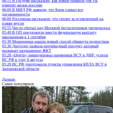
06:15
В Госдуме рассказали, как новые правила для УК
изменят жизнь россиян
06:09
В МИД РФ заявили, что Киев сорвал все
договоренности
06:00
Россиянам рассказали, что грозит за оставленный на
пляже мусор
05:55
Число сбитых над Москвой беспилотников увеличилось
05:49
В ОП предложили ввести федеральную выплату
школьникам к 1 сентября
05:39
Мошенники нашли новый способ обмануть подростков
05:30
Диетолог назвала неочевидный продукт, который
вызывает раздражение ЖКТ
05:28
«Центр» ликвидировал наемников ВСУ в ДНР: успехи
ВС РФ к утру 6 августа
05:20
ВС РФ уничтожили пункты управления БПЛА ВСУ в
Запорожской области
Дальше
Самое популярное