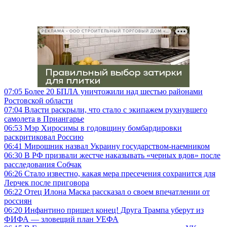
РЕКЛАМА • ООО СТРОИТЕЛЬНЫЙ ТОРГОВЫЙ ДОМ «ПЕТРОВИЧ», ИНН 7802348846
07:05
Более 20 БПЛА уничтожили над шестью районами
Ростовской области
07:04
Власти раскрыли, что стало с экипажем рухнувшего
самолета в Приангарье
06:53
Мэр Хиросимы в годовщину бомбардировки
раскритиковал Россию
06:41
Мирошник назвал Украину государством-наемником
06:30
В РФ призвали жестче наказывать «черных вдов» после
расследования Собчак
06:26
Стало известно, какая мера пресечения сохранится для
Лерчек после приговора
06:22
Отец Илона Маска рассказал о своем впечатлении от
россиян
06:20
Инфантино пришел конец! Друга Трампа уберут из
ФИФА — зловещий план УЕФА