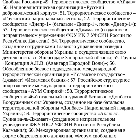
Свобода России»); 49. Террористическое сообщество «Айдар»;
50. Националистическая организация «Русский
добровольческий корпус»; 51. Террористическое сообщество –
«Грузинский национальный легион»; 52. Террористическое
сообщество «Днепр-1» (батальон «Днепр-1», полк «Днепр-1»);
53. Террористическое сообщество «Джамаат» (созданное в
исправительном учреждении ФКУ ИК-7 УФСИН России по
Республике Дагестан); 54. Террористическое сообщество,
созданное сотрудниками Главного управления разведки
Министерства обороны Украины и осуществлявшее свою
деятельность в г. Энергодаре Запорожской области; 55. Группа
«Концепция А.Н.В. (Авангард Народной Воли)»; 56.
Обособленное боевое подразделение международной
террористической организации «Исламское государство»
(джамаат) «Исламская баккия»; 57. Российское структурное
подразделение международного террористического
сообщества «АУМ Синрикё»; 58. Террористическое
сообщество 46-й отдельный штурмовой батальон «Донбасс»
Вооруженных сил Украины, созданное на базе батальона
территориальной обороны «Донбасс» Национальной гвардии
Украины; 59. Террористическое сообщество «Ахлю ас-
Сунна ва-ль-Джамаат» (созданное в исправительном
учреждении ФКУ ИК-2 УФСИН России по Республике
Калмыкия); 60. Международная организация, созданная в
форме общественного движения, «Форум свободных