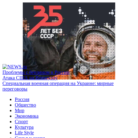
Проблемы с бензином в России
Атака США на Венесуэлу
Специальная военная операция на Украине: мирные
переговоры
Россия
Общество
Мир
Экономика
Спорт
Культура
Life Style