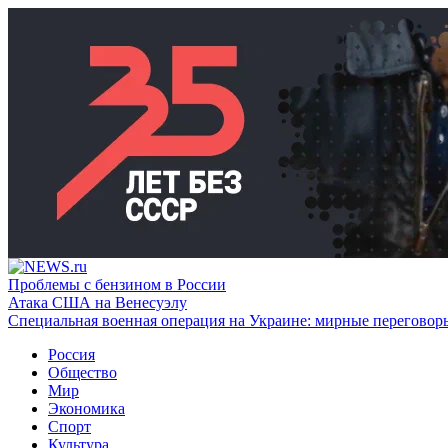
Проблемы с бензином в России
Атака США на Венесуэлу
Специальная военная операция на Украине: мирные переговор
Россия
Общество
Мир
Экономика
Спорт
Культура