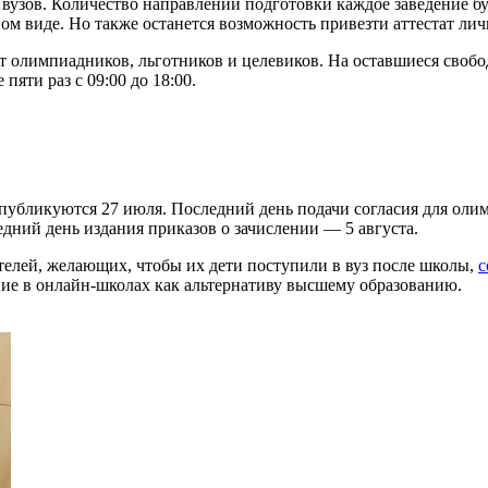
вузов. Количество направлений подготовки каждое заведение буд
м виде. Но также останется возможность привезти аттестат личн
т олимпиадников, льготников и целевиков. На оставшиеся свобод
пяти раз с 09:00 до 18:00.
публикуются 27 июля. Последний день подачи согласия для олим
едний день издания приказов о зачислении — 5 августа.
ителей, желающих, чтобы их дети поступили в вуз после школы,
с
ение в онлайн-школах как альтернативу высшему образованию.