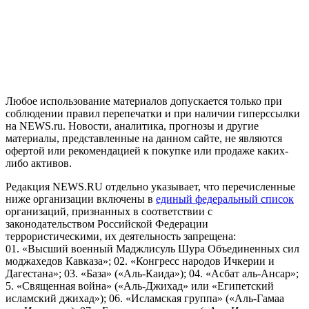
На информационном ресурсе NEWS.RU применяются
рекомендательные технологии (информационные технологии
предоставления информации на основе сбора, систематизации
и анализа сведений, относящихся к предпочтениям
пользователей сети "Интернет", находящихся на территории
Российской Федерации)
Любое использование материалов допускается только при
соблюдении правил перепечатки и при наличии гиперссылки
на NEWS.ru. Новости, аналитика, прогнозы и другие
материалы, представленные на данном сайте, не являются
офертой или рекомендацией к покупке или продаже каких-
либо активов.
Редакция NEWS.RU отдельно указывает, что перечисленные
ниже организации включены в
единый федеральный список
организаций, признанных в соответствии с
законодательством Российской Федерации
террористическими, их деятельность запрещена:
01. «Высший военный Маджлисуль Шура Объединенных сил
моджахедов Кавказа»; 02. «Конгресс народов Ичкерии и
Дагестана»; 03. «База» («Аль-Каида»); 04. «Асбат аль-Ансар»;
5. «Священная война» («Аль-Джихад» или «Египетский
исламский джихад»); 06. «Исламская группа» («Аль-Гамаа