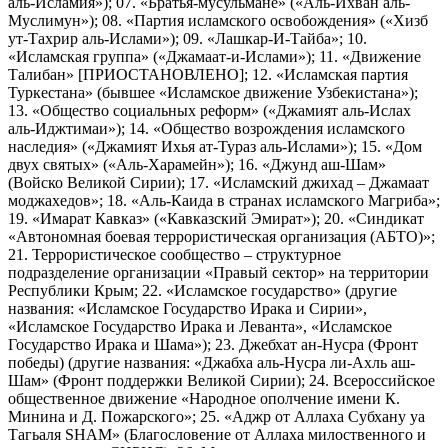
аль-Исламия»); 07. «Братья-мусульмане» («Аль-Ихван аль-
Муслимун»); 08. «Партия исламского освобождения» («Хизб
ут-Тахрир аль-Ислами»); 09. «Лашкар-И-Тайба»; 10.
«Исламская группа» («Джамаат-и-Ислами»); 11. «Движение
Талибан» [ПРИОСТАНОВЛЕНО]; 12. «Исламская партия
Туркестана» (бывшее «Исламское движение Узбекистана»);
13. «Общество социальных реформ» («Джамият аль-Ислах
аль-Иджтимаи»); 14. «Общество возрождения исламского
наследия» («Джамият Ихья ат-Тураз аль-Ислами»); 15. «Дом
двух святых» («Аль-Харамейн»); 16. «Джунд аш-Шам»
(Войско Великой Сирии); 17. «Исламский джихад – Джамаат
моджахедов»; 18. «Аль-Каида в странах исламского Магриба»;
19. «Имарат Кавказ» («Кавказский Эмират»); 20. «Синдикат
«Автономная боевая террористическая организация (АБТО)»;
21. Террористическое сообщество – структурное
подразделение организации «Правый сектор» на территории
Республики Крым; 22. «Исламское государство» (другие
названия: «Исламское Государство Ирака и Сирии»,
«Исламское Государство Ирака и Леванта», «Исламское
Государство Ирака и Шама»); 23. Джебхат ан-Нусра (Фронт
победы) (другие названия: «Джабха аль-Нусра ли-Ахль аш-
Шам» (Фронт поддержки Великой Сирии); 24. Всероссийское
общественное движение «Народное ополчение имени К.
Минина и Д. Пожарского»; 25. «Аджр от Аллаха Субхану уа
Тагьаля SHAM» (Благословение от Аллаха милоственного и