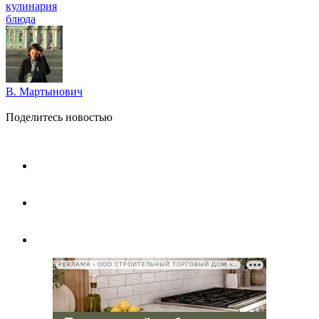
кулинария
блюда
В. Мартынович
Поделитесь новостью
РЕКЛАМА • ООО СТРОИТЕЛЬНЫЙ ТОРГОВЫЙ ДОМ «ПЕТРОВИЧ», ИНН 7802348846