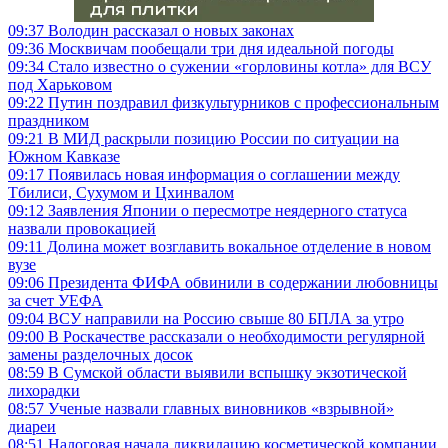
09:37
Володин рассказал о новых законах
09:36
Москвичам пообещали три дня идеальной погоды
09:34
Стало известно о сужении «горловины котла» для ВСУ
под Харьковом
09:22
Путин поздравил физкультурников с профессиональным
праздником
09:21
В МИД раскрыли позицию России по ситуации на
Южном Кавказе
09:17
Появилась новая информация о соглашении между
Тбилиси, Сухумом и Цхинвалом
09:12
Заявления Японии о пересмотре неядерного статуса
назвали провокацией
09:11
Долина может возглавить вокальное отделение в новом
вузе
09:06
Президента ФИФА обвинили в содержании любовницы
за счет УЕФА
09:04
ВСУ направили на Россию свыше 80 БПЛА за утро
09:00
В Роскачестве рассказали о необходимости регулярной
замены разделочных досок
08:59
В Сумской области выявили вспышку экзотической
лихорадки
08:57
Ученые назвали главных виновников «взрывной»
диареи
08:51
Налоговая начала ликвидацию косметической компании