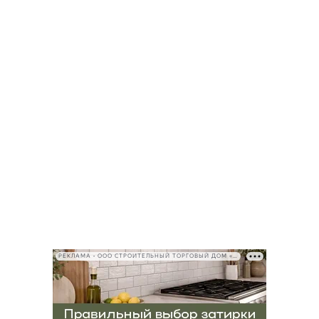
РЕКЛАМА • ООО СТРОИТЕЛЬНЫЙ ТОРГОВЫЙ ДОМ «ПЕТРОВИЧ», ИНН 7802348846