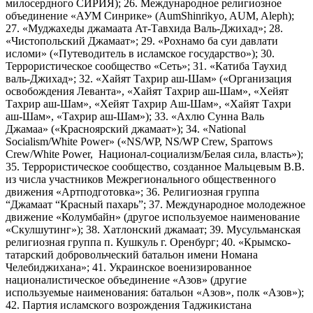
милосердного СИРИЯ); 26. Международное религиозное
объединение «АУМ Синрике» (AumShinrikyo, AUM, Aleph);
27. «Муджахеды джамаата Ат-Тавхида Валь-Джихад»; 28.
«Чистопольский Джамаат»; 29. «Рохнамо ба суи давлати
исломи» («Путеводитель в исламское государство»); 30.
Террористическое сообщество «Сеть»; 31. «Катиба Таухид
валь-Джихад»; 32. «Хайят Тахрир аш-Шам» («Организация
освобождения Леванта», «Хайят Тахрир аш-Шам», «Хейят
Тахрир аш-Шам», «Хейят Тахрир Аш-Шам», «Хайят Тахри
аш-Шам», «Тахрир аш-Шам»); 33. «Ахлю Сунна Валь
Джамаа» («Красноярский джамаат»); 34. «National
Socialism/White Power» («NS/WP, NS/WP Crew, Sparrows
Crew/White Power, Национал-социализм/Белая сила, власть»);
35. Террористическое сообщество, созданное Мальцевым В.В.
из числа участников Межрегионального общественного
движения «Артподготовка»; 36. Религиозная группа
“Джамаат “Красный пахарь”; 37. Международное молодежное
движение «Колумбайн» (другое используемое наименование
«Скулшутинг»); 38. Хатлонский джамаат; 39. Мусульманская
религиозная группа п. Кушкуль г. Оренбург; 40. «Крымско-
татарский добровольческий батальон имени Номана
Челебиджихана»; 41. Украинское военизированное
националистическое объединение «Азов» (другие
используемые наименования: батальон «Азов», полк «Азов»);
42. Партия исламского возрождения Таджикистана