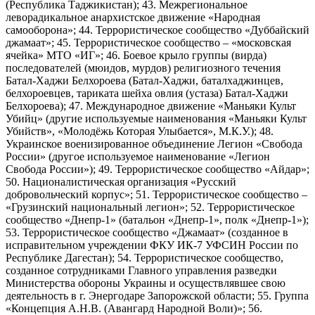
(Республика Таджикистан); 43. Межрегиональное
леворадикальное анархистское движение «Народная
самооборона»; 44. Террористическое сообщество «Дуббайский
джамаат»; 45. Террористическое сообщество – «московская
ячейка» МТО «ИГ»; 46. Боевое крыло группы (вирда)
последователей (мюидов, мурдов) религиозного течения
Батал-Хаджи Белхороева (Батал-Хаджи, баталхаджинцев,
белхороевцев, тариката шейха овлия (устаза) Батал-Хаджи
Белхороева); 47. Международное движение «Маньяки Культ
Убийц» (другие используемые наименования «Маньяки Культ
Убийств», «Молодёжь Которая Улыбается», М.К.У.); 48.
Украинское военизированное объединение Легион «Свобода
России» (другое используемое наименование «Легион
Свобода России»); 49. Террористическое сообщество «Айдар»;
50. Националистическая организация «Русский
добровольческий корпус»; 51. Террористическое сообщество –
«Грузинский национальный легион»; 52. Террористическое
сообщество «Днепр-1» (батальон «Днепр-1», полк «Днепр-1»);
53. Террористическое сообщество «Джамаат» (созданное в
исправительном учреждении ФКУ ИК-7 УФСИН России по
Республике Дагестан); 54. Террористическое сообщество,
созданное сотрудниками Главного управления разведки
Министерства обороны Украины и осуществлявшее свою
деятельность в г. Энергодаре Запорожской области; 55. Группа
«Концепция А.Н.В. (Авангард Народной Воли)»; 56.