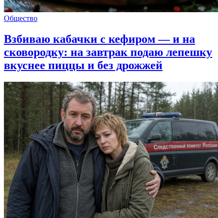
Общество
Взбиваю кабачки с кефиром — и на
сковородку: на завтрак подаю лепешку
вкуснее пиццы и без дрожжей