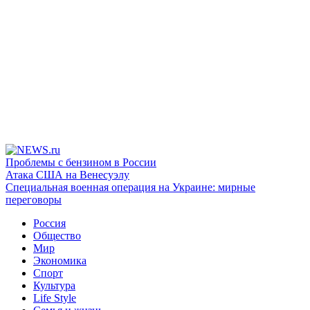
Проблемы с бензином в России
Атака США на Венесуэлу
Специальная военная операция на Украине: мирные
переговоры
Россия
Общество
Мир
Экономика
Спорт
Культура
Life Style