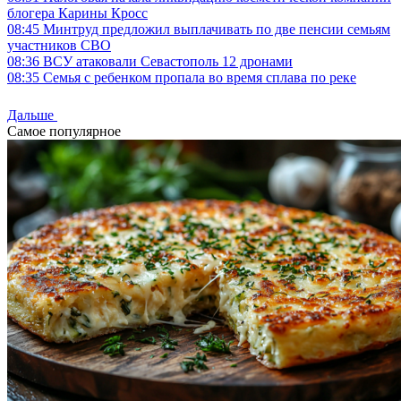
блогера Карины Кросс
08:45
Минтруд предложил выплачивать по две пенсии семьям
участников СВО
08:36
ВСУ атаковали Севастополь 12 дронами
08:35
Семья с ребенком пропала во время сплава по реке
Дальше
Самое популярное