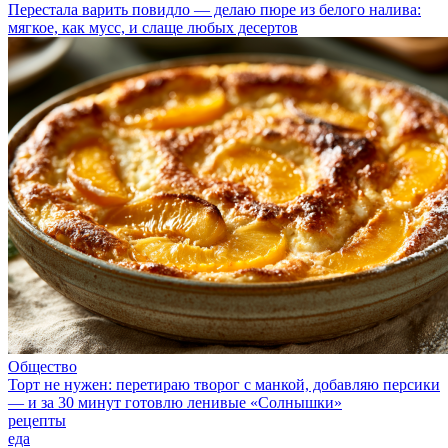
Перестала варить повидло — делаю пюре из белого налива:
мягкое, как мусс, и слаще любых десертов
Общество
Торт не нужен: перетираю творог с манкой, добавляю персики
— и за 30 минут готовлю ленивые «Солнышки»
рецепты
еда