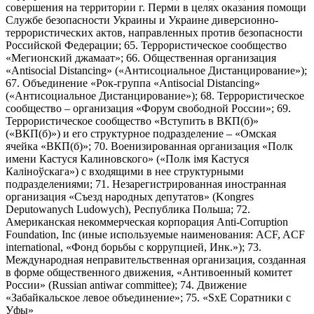
совершения на территории г. Перми в целях оказания помощи
Службе безопасности Украины и Украине диверсионно-
террористических актов, направленных против безопасности
Российской Федерации; 65. Террористическое сообщество
«Мегионский джамаат»; 66. Общественная организация
«Antisocial Distancing» («Антисоциальное Дистанцирование»);
67. Объединение «Рок-группа «Antisocial Distancing»
(«Антисоциальное Дистанцирование»); 68. Террористическое
сообщество – организация «Форум свободной России»; 69.
Террористическое сообщество «Вступить в ВКП(б)»
(«ВКП(б)») и его структурное подразделение – «Омская
ячейка «ВКП(б)»; 70. Военизированная организация «Полк
имени Кастуся Калиновского» («Полк iмя Кастуся
Калiноўскага») с входящими в нее структурными
подразделениями; 71. Незарегистрированная иностранная
организация «Съезд народных депутатов» (Kongres
Deputowanych Ludowych), Республика Польша; 72.
Американская некоммерческая корпорация Anti-Corruption
Foundation, Inc (иные используемые наименования: ACF, ACF
international, «Фонд борьбы с коррупцией, Инк.»); 73.
Международная неправительственная организация, созданная
в форме общественного движения, «Антивоенный комитет
России» (Russian antiwar committee); 74. Движение
«Забайкальское левое объединение»; 75. «SxE Соратники с
Уфы»