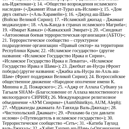
аль-Иджтимаи»); 14. «Общество возрождения исламского
наследия» («Джамият Ихья ат-Тураз аль-Ислами»); 15. «Дом
двух святых» («Аль-Харамейн»); 16. «Джунд аш-Шам»
(Войско Великой Сирии); 17. «Исламский джихад – Джамаат
моджахедов»; 18. «Аль-Каида в странах исламского Магриба»;
19. «Имарат Кавказ» («Кавказский Эмират»); 20. «Синдикат
«Автономная боевая террористическая организация (АБТО)»;
21. Террористическое сообщество – структурное
подразделение организации «Правый сектор» на территории
Республики Крым; 22. «Исламское государство» (другие
названия: «Исламское Государство Ирака и Сирии»,
«Исламское Государство Ирака и Леванта», «Исламское
Государство Ирака и Шама»); 23. Джебхат ан-Нусра (Фронт
победы) (другие названия: «Джабха аль-Нусра ли-Ахль аш-
Шам» (Фронт поддержки Великой Сирии); 24. Всероссийское
общественное движение «Народное ополчение имени К.
Минина и Д. Пожарского»; 25. «Аджр от Аллаха Субхану уа
Тагьаля SHAM» (Благословение от Аллаха милоственного и
милосердного СИРИЯ); 26. Международное религиозное
объединение «АУМ Синрике» (AumShinrikyo, AUM, Aleph);
27. «Муджахеды джамаата Ат-Тавхида Валь-Джихад»; 28.
«Чистопольский Джамаат»; 29. «Рохнамо ба суи давлати
исломи» («Путеводитель в исламское государство»); 30.
Террористическое сообщество «Сеть»; 31. «Катиба Таухид
валь-Джихад»; 32. «Хайят Тахрир аш-Шам» («Организация