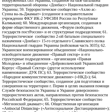
Вооруженных сил Украины, созданное на базе батальона
территориальной обороны «Донбасс» Национальной гвардии
Украины; 59. Террористическое сообщество «Ахлю ас-
Сунна ва-ль-Джамаат» (созданное в исправительном
учреждении ФКУ ИК-2 УФСИН России по Республике
Калмыкия); 60. Международная организация, созданная в
форме общественного движения, «Форум свободных
государств постРоссии» и ее структурные подразделения; 61.
Террористическое сообщество 2-ой батальон специального
назначения «Донбасс» 15-го отдельного Славянского полка
Национальной гвардии Украины (войсковая часть 3035); 62.
Украинское военизированное объединение «Национально-
освободительное движение «Правый сектор» и его
структурные подразделения – организация «Правая
Молодежь» и объединение «Добровольческий Украинский
Корпус «Правый Сектор» (другое используемое
наименование: ДУК ПС); 63. Террористическое сообщество
«Народное коммунистическое движение» («НКД»); 64.
Террористическое сообщество, созданное для подготовки и
совершения на территории г. Перми в целях оказания помощи
Службе безопасности Украины и Украине диверсионно-
террористических актов, направленных против безопасности
Российской Федерации; 65. Террористическое сообщество
«Мегионский джамаат»; 66. Общественная организация
«Antisocial Distancing» («Антисоциальное Дистанцирование»);