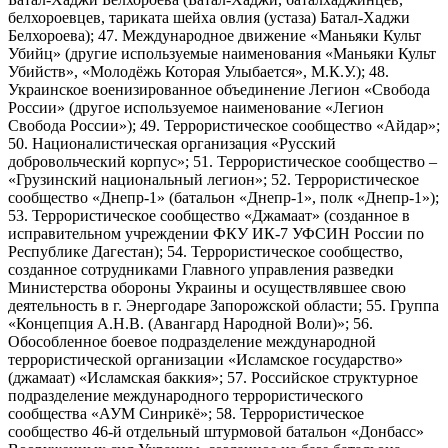
белхороевцев, тариката шейха овлия (устаза) Батал-Хаджи
Белхороева); 47. Международное движение «Маньяки Культ
Убийц» (другие используемые наименования «Маньяки Культ
Убийств», «Молодёжь Которая Улыбается», М.К.У.); 48.
Украинское военизированное объединение Легион «Свобода
России» (другое используемое наименование «Легион
Свобода России»); 49. Террористическое сообщество «Айдар»;
50. Националистическая организация «Русский
добровольческий корпус»; 51. Террористическое сообщество –
«Грузинский национальный легион»; 52. Террористическое
сообщество «Днепр-1» (батальон «Днепр-1», полк «Днепр-1»);
53. Террористическое сообщество «Джамаат» (созданное в
исправительном учреждении ФКУ ИК-7 УФСИН России по
Республике Дагестан); 54. Террористическое сообщество,
созданное сотрудниками Главного управления разведки
Министерства обороны Украины и осуществлявшее свою
деятельность в г. Энергодаре Запорожской области; 55. Группа
«Концепция А.Н.В. (Авангард Народной Воли)»; 56.
Обособленное боевое подразделение международной
террористической организации «Исламское государство»
(джамаат) «Исламская баккия»; 57. Российское структурное
подразделение международного террористического
сообщества «АУМ Синрикё»; 58. Террористическое
сообщество 46-й отдельный штурмовой батальон «Донбасс»