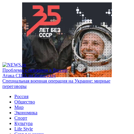
Проблемы с бензином в России
Атака США на Венесуэлу
Специальная военная операция на Украине: мирные
переговоры
Россия
Общество
Мир
Экономика
Спорт
Культура
Life Style