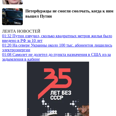
Петербуржцы не смогли смолчать, когда к ним
вышел Путин
ЛЕНТА НОВОСТЕЙ
01:32
Путин озвучил, сколько квадратных метров жилья было
введено в РФ за 10 лет
01:20
На севере Украины около 100 тыс. абонентов лишились
электроэнергии
01:08
Самолет не долетел до пункта назначения в США из-за
задымления в кабине