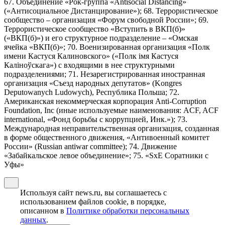
67. Объединение «Рок-группа «Antisocial Distancing»
(«Антисоциальное Дистанцирование»); 68. Террористическое
сообщество – организация «Форум свободной России»; 69.
Террористическое сообщество «Вступить в ВКП(б)»
(«ВКП(б)») и его структурное подразделение – «Омская
ячейка «ВКП(б)»; 70. Военизированная организация «Полк
имени Кастуся Калиновского» («Полк iмя Кастуся
Калiноўскага») с входящими в нее структурными
подразделениями; 71. Незарегистрированная иностранная
организация «Съезд народных депутатов» (Kongres
Deputowanych Ludowych), Республика Польша; 72.
Американская некоммерческая корпорация Anti-Corruption
Foundation, Inc (иные используемые наименования: ACF, ACF
international, «Фонд борьбы с коррупцией, Инк.»); 73.
Международная неправительственная организация, созданная
в форме общественного движения, «Антивоенный комитет
России» (Russian antiwar committee); 74. Движение
«Забайкальское левое объединение»; 75. «SxE Соратники с
Уфы»
Используя сайт news.ru, вы соглашаетесь с
использованием файлов cookie, в порядке,
описанном в
Политике обработки персональных
данных
.