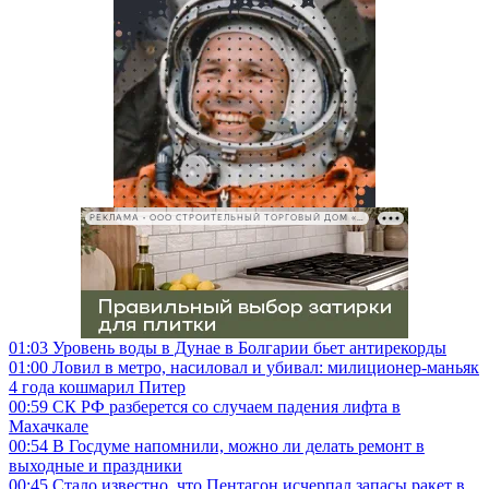
РЕКЛАМА • ООО СТРОИТЕЛЬНЫЙ ТОРГОВЫЙ ДОМ «ПЕТРОВИЧ», ИНН 7802348846
01:03
Уровень воды в Дунае в Болгарии бьет антирекорды
01:00
Ловил в метро, насиловал и убивал: милиционер-маньяк
4 года кошмарил Питер
00:59
СК РФ разберется со случаем падения лифта в
Махачкале
00:54
В Госдуме напомнили, можно ли делать ремонт в
выходные и праздники
00:45
Стало известно, что Пентагон исчерпал запасы ракет в