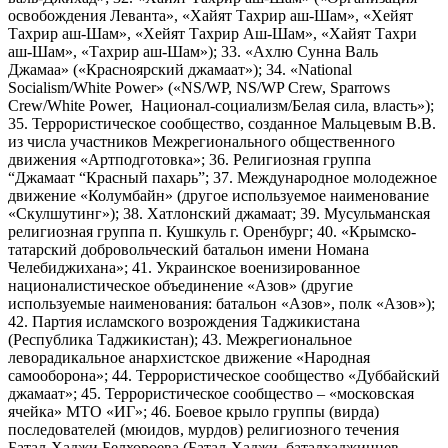
освобождения Леванта», «Хайят Тахрир аш-Шам», «Хейят
Тахрир аш-Шам», «Хейят Тахрир Аш-Шам», «Хайят Тахри
аш-Шам», «Тахрир аш-Шам»); 33. «Ахлю Сунна Валь
Джамаа» («Красноярский джамаат»); 34. «National
Socialism/White Power» («NS/WP, NS/WP Crew, Sparrows
Crew/White Power, Национал-социализм/Белая сила, власть»);
35. Террористическое сообщество, созданное Мальцевым В.В.
из числа участников Межрегионального общественного
движения «Артподготовка»; 36. Религиозная группа
“Джамаат “Красный пахарь”; 37. Международное молодежное
движение «Колумбайн» (другое используемое наименование
«Скулшутинг»); 38. Хатлонский джамаат; 39. Мусульманская
религиозная группа п. Кушкуль г. Оренбург; 40. «Крымско-
татарский добровольческий батальон имени Номана
Челебиджихана»; 41. Украинское военизированное
националистическое объединение «Азов» (другие
используемые наименования: батальон «Азов», полк «Азов»);
42. Партия исламского возрождения Таджикистана
(Республика Таджикистан); 43. Межрегиональное
леворадикальное анархистское движение «Народная
самооборона»; 44. Террористическое сообщество «Дуббайский
джамаат»; 45. Террористическое сообщество – «московская
ячейка» МТО «ИГ»; 46. Боевое крыло группы (вирда)
последователей (мюидов, мурдов) религиозного течения
Батал-Хаджи Белхороева (Батал-Хаджи, баталхаджинцев,