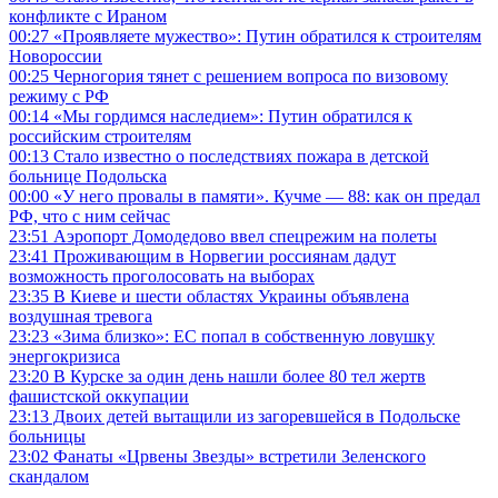
конфликте с Ираном
00:27
«Проявляете мужество»: Путин обратился к строителям
Новороссии
00:25
Черногория тянет с решением вопроса по визовому
режиму с РФ
00:14
«Мы гордимся наследием»: Путин обратился к
российским строителям
00:13
Стало известно о последствиях пожара в детской
больнице Подольска
00:00
«У него провалы в памяти». Кучме — 88: как он предал
РФ, что с ним сейчас
23:51
Аэропорт Домодедово ввел спецрежим на полеты
23:41
Проживающим в Норвегии россиянам дадут
возможность проголосовать на выборах
23:35
В Киеве и шести областях Украины объявлена
воздушная тревога
23:23
«Зима близко»: ЕС попал в собственную ловушку
энергокризиса
23:20
В Курске за один день нашли более 80 тел жертв
фашистской оккупации
23:13
Двоих детей вытащили из загоревшейся в Подольске
больницы
23:02
Фанаты «Црвены Звезды» встретили Зеленского
скандалом