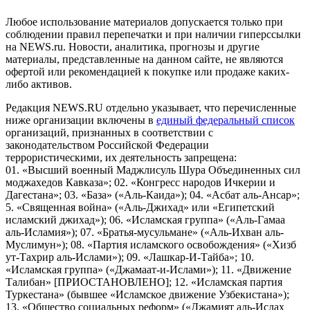
Любое использование материалов допускается только при
соблюдении правил перепечатки и при наличии гиперссылки
на NEWS.ru. Новости, аналитика, прогнозы и другие
материалы, представленные на данном сайте, не являются
офертой или рекомендацией к покупке или продаже каких-
либо активов.
Редакция NEWS.RU отдельно указывает, что перечисленные
ниже организации включены в
единый федеральный список
организаций, признанных в соответствии с
законодательством Российской Федерации
террористическими, их деятельность запрещена:
01. «Высший военный Маджлисуль Шура Объединенных сил
моджахедов Кавказа»; 02. «Конгресс народов Ичкерии и
Дагестана»; 03. «База» («Аль-Каида»); 04. «Асбат аль-Ансар»;
5. «Священная война» («Аль-Джихад» или «Египетский
исламский джихад»); 06. «Исламская группа» («Аль-Гамаа
аль-Исламия»); 07. «Братья-мусульмане» («Аль-Ихван аль-
Муслимун»); 08. «Партия исламского освобождения» («Хизб
ут-Тахрир аль-Ислами»); 09. «Лашкар-И-Тайба»; 10.
«Исламская группа» («Джамаат-и-Ислами»); 11. «Движение
Талибан» [ПРИОСТАНОВЛЕНО]; 12. «Исламская партия
Туркестана» (бывшее «Исламское движение Узбекистана»);
13. «Общество социальных реформ» («Джамият аль-Ислах