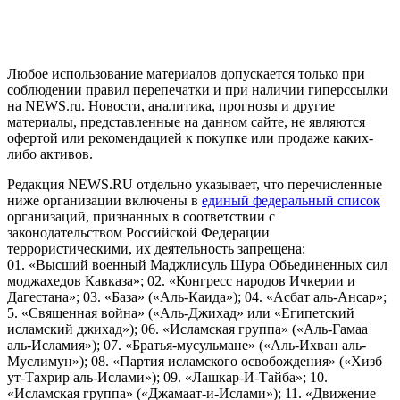
и анализа сведений, относящихся к предпочтениям
пользователей сети "Интернет", находящихся на территории
Российской Федерации)
Любое использование материалов допускается только при
соблюдении правил перепечатки и при наличии гиперссылки
на NEWS.ru. Новости, аналитика, прогнозы и другие
материалы, представленные на данном сайте, не являются
офертой или рекомендацией к покупке или продаже каких-
либо активов.
Редакция NEWS.RU отдельно указывает, что перечисленные
ниже организации включены в
единый федеральный список
организаций, признанных в соответствии с
законодательством Российской Федерации
террористическими, их деятельность запрещена:
01. «Высший военный Маджлисуль Шура Объединенных сил
моджахедов Кавказа»; 02. «Конгресс народов Ичкерии и
Дагестана»; 03. «База» («Аль-Каида»); 04. «Асбат аль-Ансар»;
5. «Священная война» («Аль-Джихад» или «Египетский
исламский джихад»); 06. «Исламская группа» («Аль-Гамаа
аль-Исламия»); 07. «Братья-мусульмане» («Аль-Ихван аль-
Муслимун»); 08. «Партия исламского освобождения» («Хизб
ут-Тахрир аль-Ислами»); 09. «Лашкар-И-Тайба»; 10.
«Исламская группа» («Джамаат-и-Ислами»); 11. «Движение