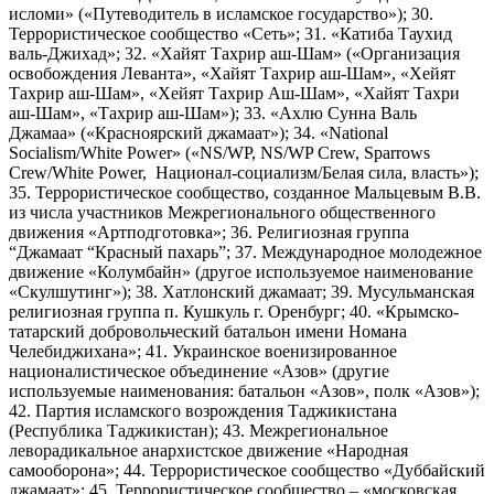
исломи» («Путеводитель в исламское государство»); 30.
Террористическое сообщество «Сеть»; 31. «Катиба Таухид
валь-Джихад»; 32. «Хайят Тахрир аш-Шам» («Организация
освобождения Леванта», «Хайят Тахрир аш-Шам», «Хейят
Тахрир аш-Шам», «Хейят Тахрир Аш-Шам», «Хайят Тахри
аш-Шам», «Тахрир аш-Шам»); 33. «Ахлю Сунна Валь
Джамаа» («Красноярский джамаат»); 34. «National
Socialism/White Power» («NS/WP, NS/WP Crew, Sparrows
Crew/White Power, Национал-социализм/Белая сила, власть»);
35. Террористическое сообщество, созданное Мальцевым В.В.
из числа участников Межрегионального общественного
движения «Артподготовка»; 36. Религиозная группа
“Джамаат “Красный пахарь”; 37. Международное молодежное
движение «Колумбайн» (другое используемое наименование
«Скулшутинг»); 38. Хатлонский джамаат; 39. Мусульманская
религиозная группа п. Кушкуль г. Оренбург; 40. «Крымско-
татарский добровольческий батальон имени Номана
Челебиджихана»; 41. Украинское военизированное
националистическое объединение «Азов» (другие
используемые наименования: батальон «Азов», полк «Азов»);
42. Партия исламского возрождения Таджикистана
(Республика Таджикистан); 43. Межрегиональное
леворадикальное анархистское движение «Народная
самооборона»; 44. Террористическое сообщество «Дуббайский
джамаат»; 45. Террористическое сообщество – «московская