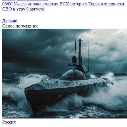
08:00
Ужасы «полка смерти» ВСУ, потери у Торского: новости
СВО к утру 9 августа
Дальше
Самое популярное
Россия