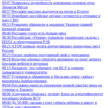
09:07
Появились подробности церемонии похорон отца
Лионеля Месси
08:57
Россияне массово жалуются на отели в Египте
08:55
Новейшее российское оружие готовится к отправке в
зону СВО
08:53
Румынию обвинили в оказании Украине прямой
военной помощи
08:40
Россияне стали есть больше мяса
08:36
Российские «Герани» поразили украинские склады с
БПЛА и оборудованием РЭБ
08:23
АТОР назвала десять впечатляющих природных мест
России
08:23
Геолог развеяла популярный миф о динозаврах
08:18
Володин призвал обратить внимание на опыт запрета
продажи вейпов в регионах
08:15
Раскрыто, что собирают для ВСУ в зданиях
харьковского университета
08:07
Гутерриш в обращении к Нагасаки опять «забыл»
виновника бомбардировки
08:04
Россиянка нанесла поражение первой ракетке мира на
турнире в Торонто
08:00
Алаудинов объяснил, почему Киев не идентифицирует
погибших бойцов ВСУ
08:00
До 50 000: сколько стоит собрать ребенка в школу в
2026-м, как сэкономить