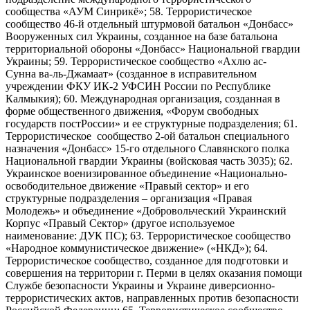
сообщества «АУМ Синрикё»; 58. Террористическое
сообщество 46-й отдельный штурмовой батальон «Донбасс»
Вооруженных сил Украины, созданное на базе батальона
территориальной обороны «Донбасс» Национальной гвардии
Украины; 59. Террористическое сообщество «Ахлю ас-
Сунна ва-ль-Джамаат» (созданное в исправительном
учреждении ФКУ ИК-2 УФСИН России по Республике
Калмыкия); 60. Международная организация, созданная в
форме общественного движения, «Форум свободных
государств постРоссии» и ее структурные подразделения; 61.
Террористическое сообщество 2-ой батальон специального
назначения «Донбасс» 15-го отдельного Славянского полка
Национальной гвардии Украины (войсковая часть 3035); 62.
Украинское военизированное объединение «Национально-
освободительное движение «Правый сектор» и его
структурные подразделения – организация «Правая
Молодежь» и объединение «Добровольческий Украинский
Корпус «Правый Сектор» (другое используемое
наименование: ДУК ПС); 63. Террористическое сообщество
«Народное коммунистическое движение» («НКД»); 64.
Террористическое сообщество, созданное для подготовки и
совершения на территории г. Перми в целях оказания помощи
Службе безопасности Украины и Украине диверсионно-
террористических актов, направленных против безопасности