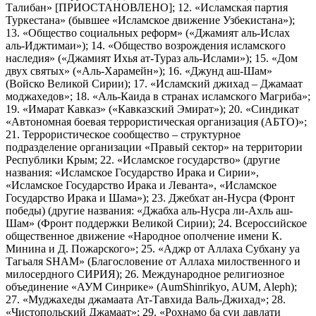
Талибан» [ПРИОСТАНОВЛЕНО]; 12. «Исламская партия
Туркестана» (бывшее «Исламское движение Узбекистана»);
13. «Общество социальных реформ» («Джамият аль-Ислах
аль-Иджтимаи»); 14. «Общество возрождения исламского
наследия» («Джамият Ихья ат-Тураз аль-Ислами»); 15. «Дом
двух святых» («Аль-Харамейн»); 16. «Джунд аш-Шам»
(Войско Великой Сирии); 17. «Исламский джихад – Джамаат
моджахедов»; 18. «Аль-Каида в странах исламского Магриба»;
19. «Имарат Кавказ» («Кавказский Эмират»); 20. «Синдикат
«Автономная боевая террористическая организация (АБТО)»;
21. Террористическое сообщество – структурное
подразделение организации «Правый сектор» на территории
Республики Крым; 22. «Исламское государство» (другие
названия: «Исламское Государство Ирака и Сирии»,
«Исламское Государство Ирака и Леванта», «Исламское
Государство Ирака и Шама»); 23. Джебхат ан-Нусра (Фронт
победы) (другие названия: «Джабха аль-Нусра ли-Ахль аш-
Шам» (Фронт поддержки Великой Сирии); 24. Всероссийское
общественное движение «Народное ополчение имени К.
Минина и Д. Пожарского»; 25. «Аджр от Аллаха Субхану уа
Тагьаля SHAM» (Благословение от Аллаха милоственного и
милосердного СИРИЯ); 26. Международное религиозное
объединение «АУМ Синрике» (AumShinrikyo, AUM, Aleph);
27. «Муджахеды джамаата Ат-Тавхида Валь-Джихад»; 28.
«Чистопольский Джамаат»; 29. «Рохнамо ба суи давлати