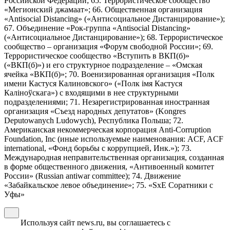
Российской Федерации; 65. Террористическое сообщество
«Мегионский джамаат»; 66. Общественная организация
«Antisocial Distancing» («Антисоциальное Дистанцирование»);
67. Объединение «Рок-группа «Antisocial Distancing»
(«Антисоциальное Дистанцирование»); 68. Террористическое
сообщество – организация «Форум свободной России»; 69.
Террористическое сообщество «Вступить в ВКП(б)»
(«ВКП(б)») и его структурное подразделение – «Омская
ячейка «ВКП(б)»; 70. Военизированная организация «Полк
имени Кастуся Калиновского» («Полк iмя Кастуся
Калiноўскага») с входящими в нее структурными
подразделениями; 71. Незарегистрированная иностранная
организация «Съезд народных депутатов» (Kongres
Deputowanych Ludowych), Республика Польша; 72.
Американская некоммерческая корпорация Anti-Corruption
Foundation, Inc (иные используемые наименования: ACF, ACF
international, «Фонд борьбы с коррупцией, Инк.»); 73.
Международная неправительственная организация, созданная
в форме общественного движения, «Антивоенный комитет
России» (Russian antiwar committee); 74. Движение
«Забайкальское левое объединение»; 75. «SxE Соратники с
Уфы»
Используя сайт news.ru, вы соглашаетесь с