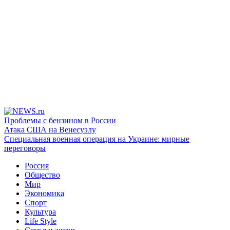
Проблемы с бензином в России
Атака США на Венесуэлу
Специальная военная операция на Украине: мирные
переговоры
Россия
Общество
Мир
Экономика
Спорт
Культура
Life Style