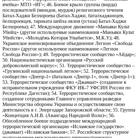
ячейка» МТО «ИГ»; 46. Боевое крыло группы (вирда)
последователей (мюидов, мурдов) религиозного течения
Батал-Хаджи Белхороева (Батал-Хаджи, баталхаджинцев,
белхороевцев, тариката шейха овлия (устаза) Батал-Хаджи
Белхороева); 47. Международное движение «Маньяки Культ
Убийц» (другие используемые наименования «Маньяки Культ
Убийств», «Молодёжь Которая Улыбается», М.К.У.); 48.
Украинское военизированное объединение Легион «Свобода
России» (другое используемое наименование «Легион
Свобода России»); 49. Террористическое сообщество «Айдар»;
50. Националистическая организация «Русский
добровольческий корпус»; 51. Террористическое сообщество –
«Грузинский национальный легион»; 52. Террористическое
сообщество «Днепр-1» (батальон «Днепр-1», полк «Днепр-1»);
53. Террористическое сообщество «Джамаат» (созданное в
исправительном учреждении ФКУ ИК-7 УФСИН России по
Республике Дагестан); 54. Террористическое сообщество,
созданное сотрудниками Главного управления разведки
Министерства обороны Украины и осуществлявшее свою
деятельность в г. Энергодаре Запорожской области; 55. Группа
«Концепция А.Н.В. (Авангард Народной Воли)»; 56.
Обособленное боевое подразделение международной
террористической организации «Исламское государство»
(джамаат) «Исламская баккия»; 57. Российское структурное
подразделение международного террористического