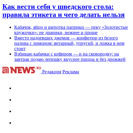
Как вести себя у шведского стола:
правила этикета и чего делать нельзя
Кабачок, яйцо и щепотка паприки — пеку «Золотистые
кружочки»: не драники, нежнее и проще
Вместо надоевших джемов — конфитюр из белого
налива с лимоном: янтарный, упругий, и ложка в нем
стоит
Взбиваю кабачки с кефиром — и на сковородку: на
завтрак подаю лепешку вкуснее пиццы и без дрожжей
Редакция
Реклама