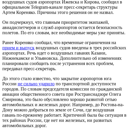
воздушных судов аэропортах Ижевска и Кирова, сообщил в
официальном Telegram-канале пресс-секретарь структуры
Артем Кореняко. Причины этого решения он не назвал.
Он подчеркнул, что главным приоритетом экипажей,
авиадиспетчеров и служб аэропортов остается безопасность
полетов. По его словам, все необходимые меры уже приняты.
Ранее Кореняко сообщал, что временные ограничения на
прием и выпуск
воздушных судов введены в трех российских
аэропортах. Речь идет о воздушных гаванях Казани,
Нижнекамске и Ульяновска. Дополнительно об изменениях
планировали сообщить после устранения всех проблем,
передавал пресс-секретарь.
До этого стало известно, что закрытие аэропортов юга
России
не сильно ударило
по транспортной доступности
городов. По словам председателя комиссии по гражданской
авиации общественного совета при Ространснадзоре Олега
Смирнова, это было обусловлено хорошо развитой сетью
автомобильных и железных дорог. Например, до Ростова-на-
Дону можно добраться по земле от Сочи, где воздушная
гавань по-прежнему работает. Критичной была бы ситуация в
тех районах России, где нет ни железных, ни развитых
автомобильных дорог.