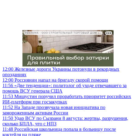
РЕКЛАМА • ООО СТРОИТЕЛЬНЫЙ ТОРГОВЫЙ ДОМ «ПЕТРОВИЧ», ИНН 7802348846
12:00
Железные дороги Украины потонули в рекордных
опозданиях
12:00
Россиянин напал на бригаду скорой помощи
11:56
«Две тенденции»: политолог об уходе отвечавшего за
помощь ВСУ генерала США
11:53
Мишустин поручил проработать приоритет российских
ИИ-платформ при госзакупках
11:52
На Западе прозвучала новая инициатива по
замороженным активам России
11:50
Удар ВСУ по Сызрани 8 августа: жертвы, разрушения,
сколько БПЛА, что с НПЗ
11:48
Российская школьница попала в больницу после
коктейля на пляже