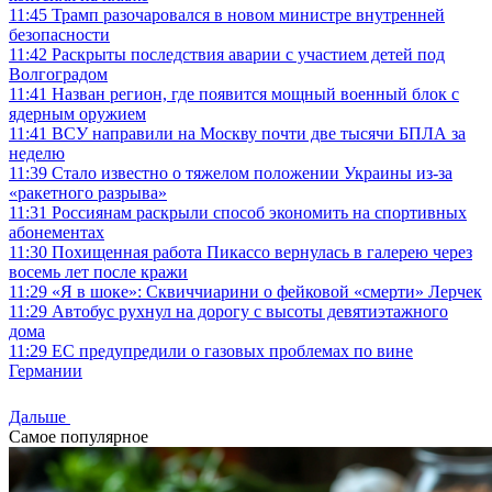
11:45
Трамп разочаровался в новом министре внутренней
безопасности
11:42
Раскрыты последствия аварии с участием детей под
Волгоградом
11:41
Назван регион, где появится мощный военный блок с
ядерным оружием
11:41
ВСУ направили на Москву почти две тысячи БПЛА за
неделю
11:39
Стало известно о тяжелом положении Украины из-за
«ракетного разрыва»
11:31
Россиянам раскрыли способ экономить на спортивных
абонементах
11:30
Похищенная работа Пикассо вернулась в галерею через
восемь лет после кражи
11:29
«Я в шоке»: Сквиччиарини о фейковой «смерти» Лерчек
11:29
Автобус рухнул на дорогу с высоты девятиэтажного
дома
11:29
ЕС предупредили о газовых проблемах по вине
Германии
Дальше
Самое популярное