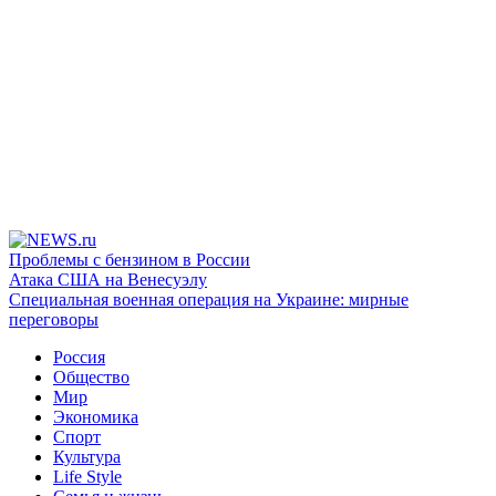
Проблемы с бензином в России
Атака США на Венесуэлу
Специальная военная операция на Украине: мирные
переговоры
Россия
Общество
Мир
Экономика
Спорт
Культура
Life Style