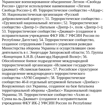
Украинское военизированное объединение Легион «Свобода
России» (другое используемое наименование «Легион
Свобода России»); 49. Террористическое сообщество «Айдар»;
50. Националистическая организация «Русский
добровольческий корпус»; 51. Террористическое сообщество –
«Грузинский национальный легион»; 52. Террористическое
сообщество «Днепр-1» (батальон «Днепр-1», полк «Днепр-1»);
53. Террористическое сообщество «Джамаат» (созданное в
исправительном учреждении ФКУ ИК-7 УФСИН России по
Республике Дагестан); 54. Террористическое сообщество,
созданное сотрудниками Главного управления разведки
Министерства обороны Украины и осуществлявшее свою
деятельность в г. Энергодаре Запорожской области; 55. Группа
«Концепция А.Н.В. (Авангард Народной Воли)»; 56.
Обособленное боевое подразделение международной
террористической организации «Исламское государство»
(джамаат) «Исламская баккия»; 57. Российское структурное
подразделение международного террористического
сообщества «АУМ Синрикё»; 58. Террористическое
сообщество 46-й отдельный штурмовой батальон «Донбасс»
Вооруженных сил Украины, созданное на базе батальона
территориальной обороны «Донбасс» Национальной гвардии
Украины; 59. Террористическое сообщество «Ахлю ас-
Сунна ва-ль-Джамаат» (созданное в исправительном
учреждении ФКУ ИК-2 УФСИН России по Республике