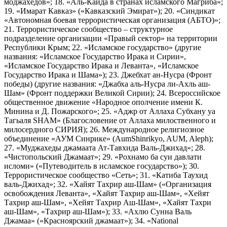
моджахедов»; 18. «Аль-Каида в странах исламского Магриба»;
19. «Имарат Кавказ» («Кавказский Эмират»); 20. «Синдикат
«Автономная боевая террористическая организация (АБТО)»;
21. Террористическое сообщество – структурное
подразделение организации «Правый сектор» на территории
Республики Крым; 22. «Исламское государство» (другие
названия: «Исламское Государство Ирака и Сирии»,
«Исламское Государство Ирака и Леванта», «Исламское
Государство Ирака и Шама»); 23. Джебхат ан-Нусра (Фронт
победы) (другие названия: «Джабха аль-Нусра ли-Ахль аш-
Шам» (Фронт поддержки Великой Сирии); 24. Всероссийское
общественное движение «Народное ополчение имени К.
Минина и Д. Пожарского»; 25. «Аджр от Аллаха Субхану уа
Тагьаля SHAM» (Благословение от Аллаха милоственного и
милосердного СИРИЯ); 26. Международное религиозное
объединение «АУМ Синрике» (AumShinrikyo, AUM, Aleph);
27. «Муджахеды джамаата Ат-Тавхида Валь-Джихад»; 28.
«Чистопольский Джамаат»; 29. «Рохнамо ба суи давлати
исломи» («Путеводитель в исламское государство»); 30.
Террористическое сообщество «Сеть»; 31. «Катиба Таухид
валь-Джихад»; 32. «Хайят Тахрир аш-Шам» («Организация
освобождения Леванта», «Хайят Тахрир аш-Шам», «Хейят
Тахрир аш-Шам», «Хейят Тахрир Аш-Шам», «Хайят Тахри
аш-Шам», «Тахрир аш-Шам»); 33. «Ахлю Сунна Валь
Джамаа» («Красноярский джамаат»); 34. «National