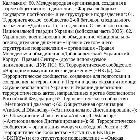
Калмыкия); 60. Международная организация, созданная в
форме общественного движения, «Форум свободных
государств постРоссии» и ее структурные подразделения; 61.
Террористическое сообщество 2-ой батальон специального
назначения «Донбасс» 15-го отдельного Славянского полка
Национальной гвардии Украины (войсковая часть 3035); 62.
Украинское военизированное объединение «Национально-
освободительное движение «Правый сектор» и его
структурные подразделения – организация «Правая
Молодежь» и объединение «Добровольческий Украинский
Корпус «Правый Сектор» (другое используемое
наименование: ДУК ПС); 63. Террористическое сообщество
«Народное коммунистическое движение» («НКД»); 64.
Террористическое сообщество, созданное для подготовки и
совершения на территории г. Перми в целях оказания помощи
Службе безопасности Украины и Украине диверсионно-
террористических актов, направленных против безопасности
Российской Федерации; 65. Террористическое сообщество
«Мегионский джамаат»; 66. Общественная организация
«Antisocial Distancing» («Антисоциальное Дистанцирование»);
67. Объединение «Рок-группа «Antisocial Distancing»
(«Антисоциальное Дистанцирование»); 68. Террористическое
сообщество – организация «Форум свободной России»; 69.
Террористическое сообщество «Вступить в ВКП(б)»
(«ВКП(б)») и его структурное подразделение – «Омская