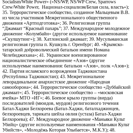
Socialism/White Power» («NS/WP, NS/WP Crew, Sparrows
Crew/White Power, Национал-социализм/Белая сила, власть»);
35. Террористическое сообщество, созданное Мальцевым В.В.
из числа участников Межрегионального общественного
движения «Артподготовка»; 36. Религиозная группа
“Джамаат “Красный пахарь”; 37. Международное молодежное
движение «Колумбайн» (другое используемое наименование
«Скулшутинг»); 38. Хатлонский джамаат; 39. Мусульманская
религиозная группа п. Кушкуль г. Оренбург; 40. «Крымско-
татарский добровольческий батальон имени Номана
Челебиджихана»; 41. Украинское военизированное
националистическое объединение «Азов» (другие
используемые наименования: батальон «Азов», полк «Азов»);
42. Партия исламского возрождения Таджикистана
(Республика Таджикистан); 43. Межрегиональное
леворадикальное анархистское движение «Народная
самооборона»; 44. Террористическое сообщество «Дуббайский
джамаат»; 45. Террористическое сообщество – «московская
ячейка» МТО «ИГ»; 46. Боевое крыло группы (вирда)
последователей (мюидов, мурдов) религиозного течения
Батал-Хаджи Белхороева (Батал-Хаджи, баталхаджинцев,
белхороевцев, тариката шейха овлия (устаза) Батал-Хаджи
Белхороева); 47. Международное движение «Маньяки Культ
Убийц» (другие используемые наименования «Маньяки Культ
Убийств», «Молодёжь Которая Улыбается», М.К.У.); 48.