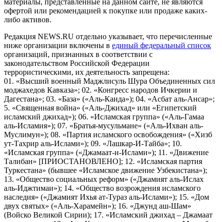
материалы, представленные на данном сайте, не являются
офертой или рекомендацией к покупке или продаже каких-
либо активов.
Редакция NEWS.RU отдельно указывает, что перечисленные
ниже организации включены в
единый федеральный список
организаций, признанных в соответствии с
законодательством Российской Федерации
террористическими, их деятельность запрещена:
01. «Высший военный Маджлисуль Шура Объединенных сил
моджахедов Кавказа»; 02. «Конгресс народов Ичкерии и
Дагестана»; 03. «База» («Аль-Каида»); 04. «Асбат аль-Ансар»;
5. «Священная война» («Аль-Джихад» или «Египетский
исламский джихад»); 06. «Исламская группа» («Аль-Гамаа
аль-Исламия»); 07. «Братья-мусульмане» («Аль-Ихван аль-
Муслимун»); 08. «Партия исламского освобождения» («Хизб
ут-Тахрир аль-Ислами»); 09. «Лашкар-И-Тайба»; 10.
«Исламская группа» («Джамаат-и-Ислами»); 11. «Движение
Талибан» [ПРИОСТАНОВЛЕНО]; 12. «Исламская партия
Туркестана» (бывшее «Исламское движение Узбекистана»);
13. «Общество социальных реформ» («Джамият аль-Ислах
аль-Иджтимаи»); 14. «Общество возрождения исламского
наследия» («Джамият Ихья ат-Тураз аль-Ислами»); 15. «Дом
двух святых» («Аль-Харамейн»); 16. «Джунд аш-Шам»
(Войско Великой Сирии); 17. «Исламский джихад – Джамаат