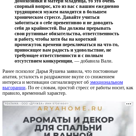
домохозяйки и матери младенца, то это очень
спорный вопрос, кто из вас с вашим ежедневно
трудящимся мужем находится в большем
хроническом стрессе. Давайте учиться
заботиться о себе превентивно и не доводить
себя до крайностей. Вы должны прерывать
свои рутинные обязательства, ответственность
и работу, чтобы хотя бы на короткий
промежуток времени переключаться на что-то,
приносящее вам радость и удовольствие, не
требующее ответственности и с полным
отсутствием конкуренции
, — добавила Вали.
Ранее психолог Дарья Яушева заявила, что постоянные
апатия, усталость и раздражение вкупе со снижением
интереса и мотивации сигнализируют об
эмоциональном
выгорании
. По ее словам, простой стресс от работы носит, как
правило, временный характер.
РЕКЛАМА • ООО «ДРУЖБА» ИНН 9704146411