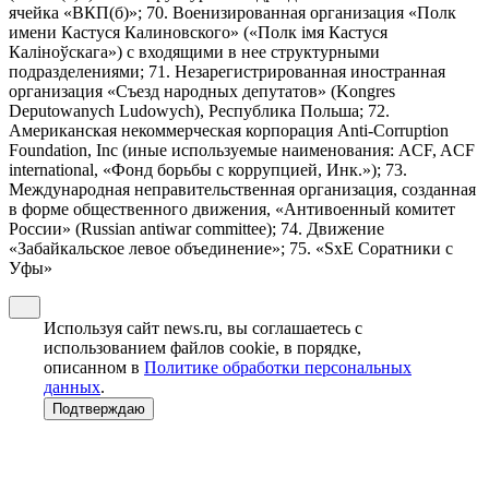
ячейка «ВКП(б)»; 70. Военизированная организация «Полк
имени Кастуся Калиновского» («Полк iмя Кастуся
Калiноўскага») с входящими в нее структурными
подразделениями; 71. Незарегистрированная иностранная
организация «Съезд народных депутатов» (Kongres
Deputowanych Ludowych), Республика Польша; 72.
Американская некоммерческая корпорация Anti-Corruption
Foundation, Inc (иные используемые наименования: ACF, ACF
international, «Фонд борьбы с коррупцией, Инк.»); 73.
Международная неправительственная организация, созданная
в форме общественного движения, «Антивоенный комитет
России» (Russian antiwar committee); 74. Движение
«Забайкальское левое объединение»; 75. «SxE Соратники с
Уфы»
Используя сайт news.ru, вы соглашаетесь с
использованием файлов cookie, в порядке,
описанном в
Политике обработки персональных
данных
.
Подтверждаю