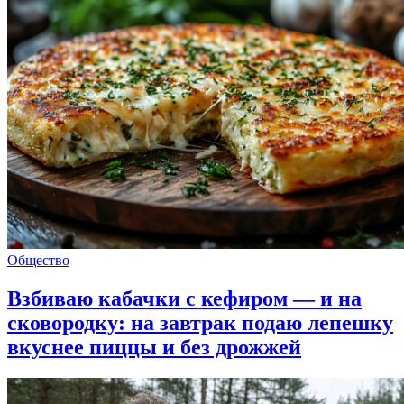
Общество
Взбиваю кабачки с кефиром — и на
сковородку: на завтрак подаю лепешку
вкуснее пиццы и без дрожжей