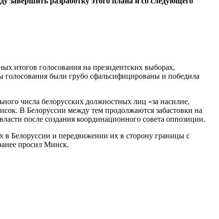
 завершить разработку этого плана и со следующего
ных итогов голосования на президентских выборах,
ты голосования были грубо сфальсифицированы и победила
ьного числа белорусских должностных лиц «за насилие,
исок. В Белоруссии между тем продолжаются забастовки на
власти после создания координационного совета оппозиции.
 в Белоруссии и передвижении их в сторону границы с
ранее просил Минск.