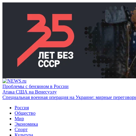
Проблемы с бензином в России
Атака США на Венесуэлу
Специальная военная операция на Украине: мирные переговор
Россия
Общество
Мир
Экономика
Спорт
Культура