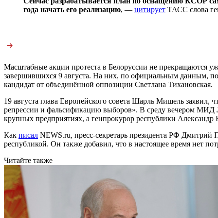
Сейчас разрабатывается план по оснащению КСОР сам
года начать его реализацию
, —
цитирует
ТАСС слова ге
Масштабные акции протеста в Белоруссии не прекращаются уж
завершившихся 9 августа. На них, по официальным данным, п
кандидат от объединённой оппозиции Светлана Тихановская.
19 августа глава Европейского совета Шарль Мишель заявил, 
репрессии и фальсификацию выборов». В среду вечером МИД Л
крупных предприятиях, а генпрокурор республики Александр К
Как
писал
NEWS.ru, пресс-секретарь президента РФ Дмитрий П
республикой. Он также добавил, что в настоящее время нет по
Читайте также