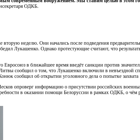
ым современным вооружением. Мы ставим целью в этом году
нсекретаря ОДКБ.
е вторую неделю. Они начались после подведения предваритель
обедил Лукашенко. Однако протестующие считают, что результа
что Евросоюз в ближайшее время введёт санкции против значител
итвы сообщил о том, что Лукашенко включили в невъездной сп
онюк сообщил об открытии уголовного дела о попытке захвата 
есков опроверг информацию о присутствии российских военных
требности в оказании помощи Белоруссии в рамках ОДКБ, о чём 