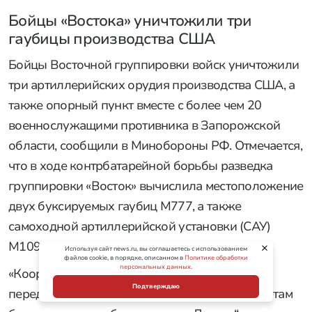
Бойцы «Востока» уничтожили три
гаубицы производства США
Бойцы Восточной группировки войск уничтожили
три артиллерийских орудия производства США, а
также опорный пункт вместе с более чем 20
военнослужащими противника в Запорожской
области, сообщили в Минобороны РФ. Отмечается,
что в ходе контрбатарейной борьбы разведка
группировки «Восток» вычислила местоположение
двух буксируемых гаубиц M777, а также
самоходной артиллерийской установки (САУ)
M109 Paladin.
Используя сайт news.ru, вы соглашаетесь с использованием
файлов cookie, в порядке, описанном в
Политике обработки
персональных данных
.
«Координаты обнаруженных целей были
Подтверждаю
переданы операторам ударных БПЛА и расчетам