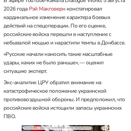
В эфире YouTube-канала Dialogue Works 5 августа
2026 года
Рэй Макговерн
констатировал
кардинальное изменение характера боевых
действий на спецоперации. По его оценке,
российские войска перешли в наступление с
небывалой мощью и нарастили темпы в Донбассе.
«Русские начали наносить такие масштабные
удары, каких не было раньше», — оценил
ситуацию эксперт.
Экс-аналитик ЦРУ обратил внимание на
катастрофическое положение украинской
противовоздушной обороны. И предположил, что
российские войска истощили запасы украинских
ПВО.
РЕКЛАМА • ООО «СТАЛЬКРЕП» ИНН 7724892340