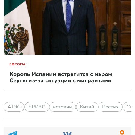
ЕВРОПА
Король Испании встретится с мэром
Сеуты из-за ситуации с мигрантами
АТЭС
БРИКС
встречи
Китай
Россия
Си