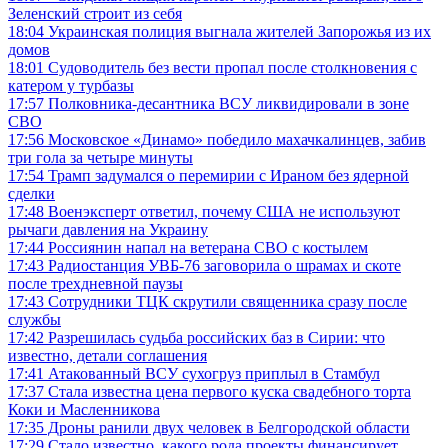
Зеленский строит из себя
18:04
Украинская полиция выгнала жителей Запорожья из их
домов
18:01
Судоводитель без вести пропал после столкновения с
катером у турбазы
17:57
Полковника-десантника ВСУ ликвидировали в зоне
СВО
17:56
Московское «Динамо» победило махачкалинцев, забив
три гола за четыре минуты
17:54
Трамп задумался о перемирии с Ираном без ядерной
сделки
17:48
Военэксперт ответил, почему США не используют
рычаги давления на Украину
17:44
Россиянин напал на ветерана СВО с костылем
17:43
Радиостанция УВБ-76 заговорила о шрамах и скоте
после трехдневной паузы
17:43
Сотрудники ТЦК скрутили священника сразу после
службы
17:42
Разрешилась судьба российских баз в Сирии: что
известно, детали соглашения
17:41
Атакованный ВСУ сухогруз приплыл в Стамбул
17:37
Стала известна цена первого куска свадебного торта
Коки и Масленникова
17:35
Дроны ранили двух человек в Белгородской области
17:29
Стало известно, какого рода проекты финансирует