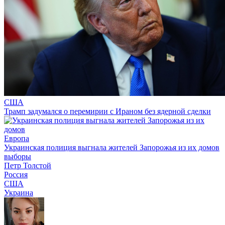
США
Трамп задумался о перемирии с Ираном без ядерной сделки
Европа
Украинская полиция выгнала жителей Запорожья из их домов
выборы
Петр Толстой
Россия
США
Украина