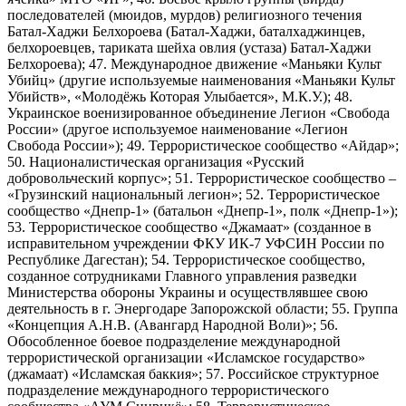
последователей (мюидов, мурдов) религиозного течения
Батал-Хаджи Белхороева (Батал-Хаджи, баталхаджинцев,
белхороевцев, тариката шейха овлия (устаза) Батал-Хаджи
Белхороева); 47. Международное движение «Маньяки Культ
Убийц» (другие используемые наименования «Маньяки Культ
Убийств», «Молодёжь Которая Улыбается», М.К.У.); 48.
Украинское военизированное объединение Легион «Свобода
России» (другое используемое наименование «Легион
Свобода России»); 49. Террористическое сообщество «Айдар»;
50. Националистическая организация «Русский
добровольческий корпус»; 51. Террористическое сообщество –
«Грузинский национальный легион»; 52. Террористическое
сообщество «Днепр-1» (батальон «Днепр-1», полк «Днепр-1»);
53. Террористическое сообщество «Джамаат» (созданное в
исправительном учреждении ФКУ ИК-7 УФСИН России по
Республике Дагестан); 54. Террористическое сообщество,
созданное сотрудниками Главного управления разведки
Министерства обороны Украины и осуществлявшее свою
деятельность в г. Энергодаре Запорожской области; 55. Группа
«Концепция А.Н.В. (Авангард Народной Воли)»; 56.
Обособленное боевое подразделение международной
террористической организации «Исламское государство»
(джамаат) «Исламская баккия»; 57. Российское структурное
подразделение международного террористического