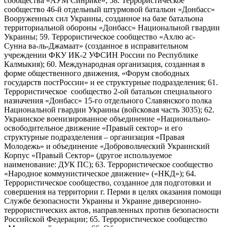
сообщества «АУМ Синрикё»; 58. Террористическое
сообщество 46-й отдельный штурмовой батальон «Донбасс»
Вооруженных сил Украины, созданное на базе батальона
территориальной обороны «Донбасс» Национальной гвардии
Украины; 59. Террористическое сообщество «Ахлю ас-
Сунна ва-ль-Джамаат» (созданное в исправительном
учреждении ФКУ ИК-2 УФСИН России по Республике
Калмыкия); 60. Международная организация, созданная в
форме общественного движения, «Форум свободных
государств постРоссии» и ее структурные подразделения; 61.
Террористическое сообщество 2-ой батальон специального
назначения «Донбасс» 15-го отдельного Славянского полка
Национальной гвардии Украины (войсковая часть 3035); 62.
Украинское военизированное объединение «Национально-
освободительное движение «Правый сектор» и его
структурные подразделения – организация «Правая
Молодежь» и объединение «Добровольческий Украинский
Корпус «Правый Сектор» (другое используемое
наименование: ДУК ПС); 63. Террористическое сообщество
«Народное коммунистическое движение» («НКД»); 64.
Террористическое сообщество, созданное для подготовки и
совершения на территории г. Перми в целях оказания помощи
Службе безопасности Украины и Украине диверсионно-
террористических актов, направленных против безопасности
Российской Федерации; 65. Террористическое сообщество