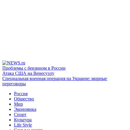
Проблемы с бензином в России
Атака США на Венесуэлу
Специальная военная операция на Украине: мирные
переговоры
Россия
Общество
Мир
Экономика
Спорт
Культура
Life Style