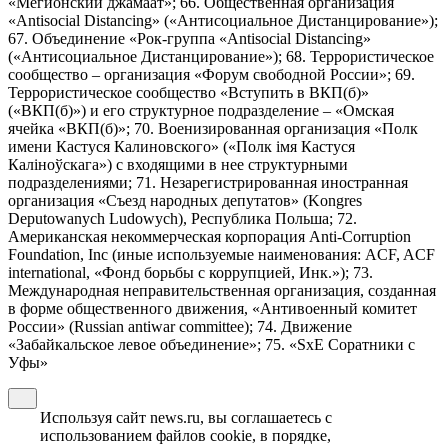
«Мегионский джамаат»; 66. Общественная организация
«Antisocial Distancing» («Антисоциальное Дистанцирование»);
67. Объединение «Рок-группа «Antisocial Distancing»
(«Антисоциальное Дистанцирование»); 68. Террористическое
сообщество – организация «Форум свободной России»; 69.
Террористическое сообщество «Вступить в ВКП(б)»
(«ВКП(б)») и его структурное подразделение – «Омская
ячейка «ВКП(б)»; 70. Военизированная организация «Полк
имени Кастуся Калиновского» («Полк iмя Кастуся
Калiноўскага») с входящими в нее структурными
подразделениями; 71. Незарегистрированная иностранная
организация «Съезд народных депутатов» (Kongres
Deputowanych Ludowych), Республика Польша; 72.
Американская некоммерческая корпорация Anti-Corruption
Foundation, Inc (иные используемые наименования: ACF, ACF
international, «Фонд борьбы с коррупцией, Инк.»); 73.
Международная неправительственная организация, созданная
в форме общественного движения, «Антивоенный комитет
России» (Russian antiwar committee); 74. Движение
«Забайкальское левое объединение»; 75. «SxE Соратники с
Уфы»
Используя сайт news.ru, вы соглашаетесь с
использованием файлов cookie, в порядке,