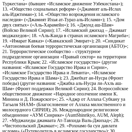
Туркестана» (бывшее «Исламское движение Узбекистана»);
13. «Общество социальных реформ» («Джамият аль-Ислах
аль-Иджтимаи»); 14. «Общество возрождения исламского
наследия» («Джамият Ихья ат-Тураз аль-Ислами»); 15. «Дом
двух святых» («Аль-Харамейн»); 16. «Джунд аш-Шам»
(Войско Великой Сирии); 17. «Исламский джихад – Джамаат
моджахедов»; 18. «Аль-Каида в странах исламского Магриба»;
19. «Имарат Кавказ» («Кавказский Эмират»); 20. «Синдикат
«Автономная боевая террористическая организация (АБТО)»;
21. Террористическое сообщество – структурное
подразделение организации «Правый сектор» на территории
Республики Крым; 22. «Исламское государство» (другие
названия: «Исламское Государство Ирака и Сирии»,
«Исламское Государство Ирака и Леванта», «Исламское
Государство Ирака и Шама»); 23. Джебхат ан-Нусра (Фронт
победы) (другие названия: «Джабха аль-Нусра ли-Ахль аш-
Шам» (Фронт поддержки Великой Сирии); 24. Всероссийское
общественное движение «Народное ополчение имени К.
Минина и Д. Пожарского»; 25. «Аджр от Аллаха Субхану уа
Тагьаля SHAM» (Благословение от Аллаха милоственного и
милосердного СИРИЯ); 26. Международное религиозное
объединение «АУМ Синрике» (AumShinrikyo, AUM, Aleph);
27. «Муджахеды джамаата Ат-Тавхида Валь-Джихад»; 28.
«Чистопольский Джамаат»; 29. «Рохнамо ба суи давлати
исломи» («Путеводитель в исламское государство»); 30.