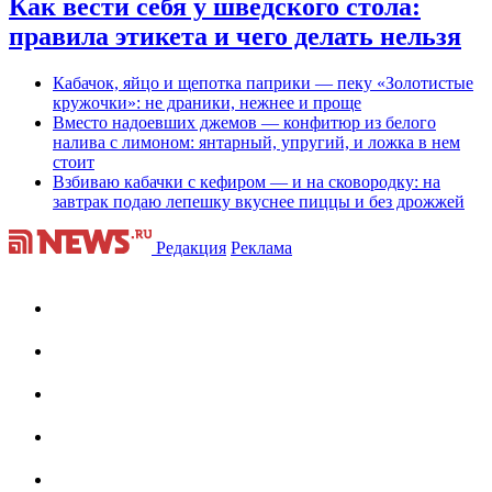
Как вести себя у шведского стола:
правила этикета и чего делать нельзя
Кабачок, яйцо и щепотка паприки — пеку «Золотистые
кружочки»: не драники, нежнее и проще
Вместо надоевших джемов — конфитюр из белого
налива с лимоном: янтарный, упругий, и ложка в нем
стоит
Взбиваю кабачки с кефиром — и на сковородку: на
завтрак подаю лепешку вкуснее пиццы и без дрожжей
Редакция
Реклама