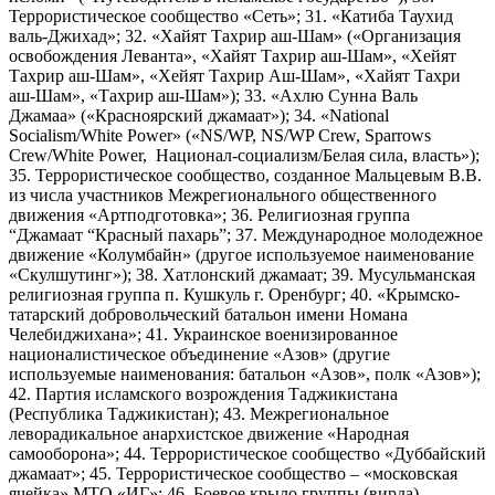
Террористическое сообщество «Сеть»; 31. «Катиба Таухид
валь-Джихад»; 32. «Хайят Тахрир аш-Шам» («Организация
освобождения Леванта», «Хайят Тахрир аш-Шам», «Хейят
Тахрир аш-Шам», «Хейят Тахрир Аш-Шам», «Хайят Тахри
аш-Шам», «Тахрир аш-Шам»); 33. «Ахлю Сунна Валь
Джамаа» («Красноярский джамаат»); 34. «National
Socialism/White Power» («NS/WP, NS/WP Crew, Sparrows
Crew/White Power, Национал-социализм/Белая сила, власть»);
35. Террористическое сообщество, созданное Мальцевым В.В.
из числа участников Межрегионального общественного
движения «Артподготовка»; 36. Религиозная группа
“Джамаат “Красный пахарь”; 37. Международное молодежное
движение «Колумбайн» (другое используемое наименование
«Скулшутинг»); 38. Хатлонский джамаат; 39. Мусульманская
религиозная группа п. Кушкуль г. Оренбург; 40. «Крымско-
татарский добровольческий батальон имени Номана
Челебиджихана»; 41. Украинское военизированное
националистическое объединение «Азов» (другие
используемые наименования: батальон «Азов», полк «Азов»);
42. Партия исламского возрождения Таджикистана
(Республика Таджикистан); 43. Межрегиональное
леворадикальное анархистское движение «Народная
самооборона»; 44. Террористическое сообщество «Дуббайский
джамаат»; 45. Террористическое сообщество – «московская
ячейка» МТО «ИГ»; 46. Боевое крыло группы (вирда)